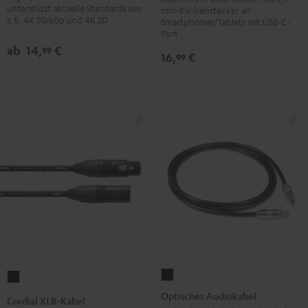
mit
mit
unterstützt aktuelle Standards wie
Schwarz
mm-Klinkenstecker an
Ethernet
Ethernet
z.B. 4K 50/60p und 4K 3D
Smartphones/Tablets mit USB-C-
Schwarz
Weiß
Port
ab
14,
€
99
16,
€
99
Optisches
Cordial
Audiokabel
XLR-
Optisches Audiokabel
Cordial XLR-Kabel