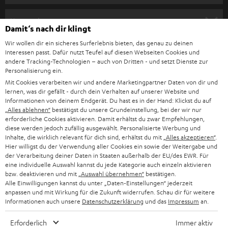
m
HEIMKINO
e
Unternehmen
Damit‘s nach dir klingt
l
HEIMKINO-KOMPLETTANLAGEN
Wir wollen dir ein sicheres Surferlebnis bieten, das genau zu deinen
SUPPORT
d
Teufel Onlineshops
Interessen passt. Dafür nutzt Teufel auf diesen Webseiten Cookies und
SOUNDBAR
andere Tracking-Technologien – auch von Dritten - und setzt Dienste zur
u
KARRIERE
Personalisierung ein.
DEUTSCHLAND
n
Mit Cookies verarbeiten wir und andere Marketingpartner Daten von dir und
HIFI-LAUTSPRECHER
PRESSE & MARKETING
lernen, was dir gefällt - durch dein Verhalten auf unserer Website und
g
ÖSTERREICH
Informationen von deinem Endgerät. Du hast es in der Hand: Klickst du auf
SMART HOME
„Alles ablehnen“
bestätigst du unsere Grundeinstellung, bei der wir nur
GESCHÄFTSKUNDEN
erforderliche Cookies aktivieren. Damit erhältst du zwar Empfehlungen,
SCHWEIZ
BLUETOOTH-LAUTSPRECHER
diese werden jedoch zufällig ausgewählt. Personalisierte Werbung und
PARTNERPROGRAMM
Inhalte, die wirklich relevant für dich sind, erhältst du mit
„Alles akzeptieren“
.
Hier willigst du der Verwendung aller Cookies ein sowie der Weitergabe und
KOPFHÖRER
NIEDERLANDE
der Verarbeitung deiner Daten in Staaten außerhalb der EU/des EWR. Für
BLOG
eine individuelle Auswahl kannst du jede Kategorie auch einzeln aktivieren
BLUETOOTH-KOPFHÖRER
bzw. deaktivieren und mit
„Auswahl übernehmen“
bestätigen.
NEWSLETTER
Alle Einwilligungen kannst du unter „Daten-Einstellungen“ jederzeit
BELGIEN
anpassen und mit Wirkung für die Zukunft widerrufen. Schau dir für weitere
STEREOANLAGEN
STORES
Informationen auch unsere
Datenschutzerklärung
und das
Impressum
an.
FRANKREICH
LAUTSPRECHER
Erforderlich
Immer aktiv
DEINE VORTEILE BEI TEUFEL