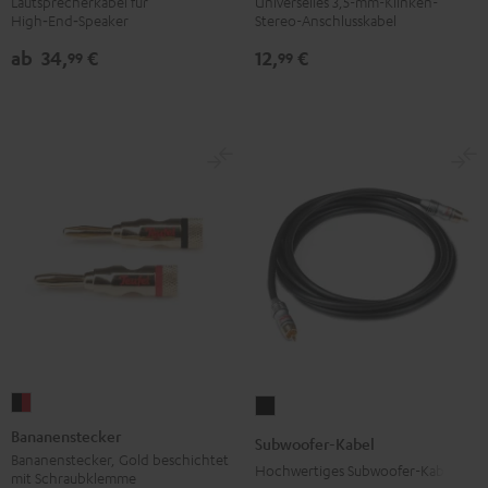
Lautsprecherkabel für
Universelles 3,5-mm-Klinken-
High‑End‑Speaker
Stereo-Anschlusskabel
2,5
Klinke
mm²
Schwarz
ab
34,
€
12,
€
99
99
Weiß
Bananenstecker
Subwoofer-
Schwarz
Kabel
Bananenstecker
Subwoofer-Kabel
/
Schwarz
Bananenstecker, Gold beschichtet
Hochwertiges Subwoofer-Kabel
mit Schraubklemme
Rot