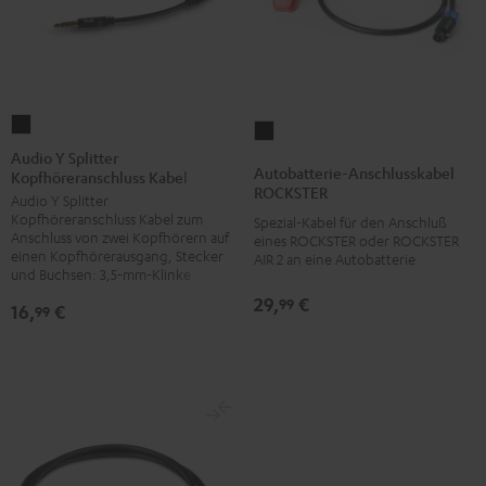
Audio
Autobatterie-
Y
Audio Y Splitter
Anschlusskabel
Autobatterie-Anschlusskabel
Kopfhöreranschluss Kabel
Splitter
ROCKSTER
ROCKSTER
Audio Y Splitter
Kopfhöreranschluss
Schwarz
Kopfhöreranschluss Kabel zum
Spezial-Kabel für den Anschluß
Kabel
Anschluss von zwei Kopfhörern auf
eines ROCKSTER oder ROCKSTER
Schwarz
einen Kopfhörerausgang, Stecker
AIR 2 an eine Autobatterie
und Buchsen: 3,5-mm-Klinke
29,
€
99
16,
€
99