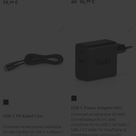
Schwarz
Weiß
ab
16,
€
99
19,
€
99
USB-
USB-
C
USB-C Power Adapter 60W
C
Power
Universell einsetzbares 60 Watt
USB-C PD Kabel 1,5m
PD
Schnellladegerät mit zwei
Adapter
Anschluss-Ports (USB-C 60 Watt /
Kabel
Universell einsetzbares Ladekabel
60W
USB-A 7,5 Watt) für Kopfhörer &
für alle Geräte mit USB-C-Ladeport,
1,5m
Portables sowie Laptops und
Schwarz