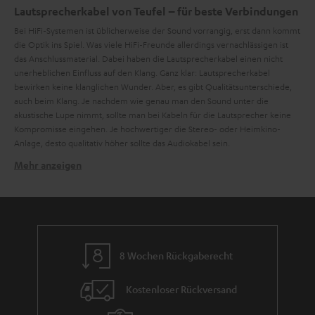
Lautsprecherkabel von Teufel – für beste Verbindungen
Bei HiFi-Systemen ist üblicherweise der Sound vorrangig, erst dann kommt
die Optik ins Spiel. Was viele HiFi-Freunde allerdings vernachlässigen ist
das Anschlussmaterial. Dabei haben die Lautsprecherkabel einen nicht
unerheblichen Einfluss auf den Klang. Ganz klar: Lautsprecherkabel
bewirken keine klanglichen Wunder. Aber, es gibt Qualitätsunterschiede,
auch beim Klang. Je nachdem wie genau man den Sound unter die
akustische Lupe nimmt, sollte man bei Kabeln für die Lautsprecher keine
Kompromisse eingehen. Je hochwertiger die Stereo- oder Heimkino-
Anlage, desto qualitativ höher sollte das Audiokabel sein.
Mehr anzeigen
Lautsprecherkabel in vielen Variationen:
Die
von Teufel gibt es in verschiedenen Stärken, da bei
Lautsprecherkabel
längeren Kabelstrecken Leistungsverluste auftreten können. Daher ist es
sinnvoll bei Kabellängen von über 10m ein Kabel mit einem Querschnitt
von mindestens 2 x 2,5 mm² zu verwenden.
Die PVC-Hülle, die die Kabel umschließt, ist bei den stärkeren Kabeln Weiß
8 Wochen Rückgaberecht
und bei der 2 x 1,0 mm² Variante Schwarz gewählt worden. Die Polung ist
entsprechend auf den Kabeln markiert. Zusätzlich haben wir auch
Kostenloser Rückversand
transparente Kabel oder Flachkabel im Angebot.
Teufel bietet u.a. diese Kabeldurchmesser an: