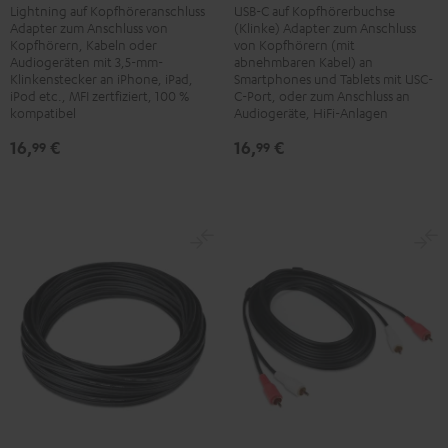
Lightning auf Kopfhöreranschluss
USB-C auf Kopfhörerbuchse
Adapter
Kopfhöreranschluss
Adapter zum Anschluss von
(Klinke) Adapter zum Anschluss
Schwarz
Kabel
Kopfhörern, Kabeln oder
von Kopfhörern (mit
Schwarz
Audiogeräten mit 3,5-mm-
abnehmbaren Kabel) an
Klinkenstecker an iPhone, iPad,
Smartphones und Tablets mit USC-
iPod etc., MFI zertfiziert, 100 %
C-Port, oder zum Anschluss an
kompatibel
Audiogeräte, HiFi-Anlagen
16,
€
16,
€
99
99