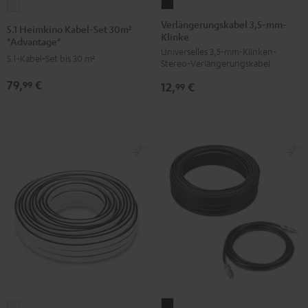
Verlängerungskabel
5.1
3,5-
Heimkino
Verlängerungskabel 3,5-mm-
5.1 Heimkino Kabel-Set 30m²
Klinke
mm-
Kabel-
"Advantage"
Universelles 3,5-mm-Klinken-
Klinke
Set
5.1‑Kabel‑Set bis 30 m²
Stereo-Verlängerungskabel
Schwarz
30m²
79,
€
99
12,
€
99
"Advantage"
Weiß
5.1
Lautsprecherkabel