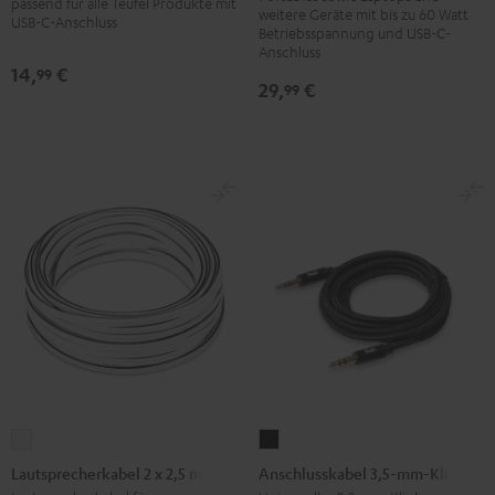
passend für alle Teufel Produkte mit
Schwarz
weitere Geräte mit bis zu 60 Watt
USB-C-Anschluss
Betriebsspannung und USB-C-
Anschluss
14,
€
99
29,
€
99
Lautsprecherkabel
Anschlusskabel
2
3,5-
Lautsprecherkabel 2 x 2,5 mm²
Anschlusskabel 3,5-mm-Klinke
x
mm-