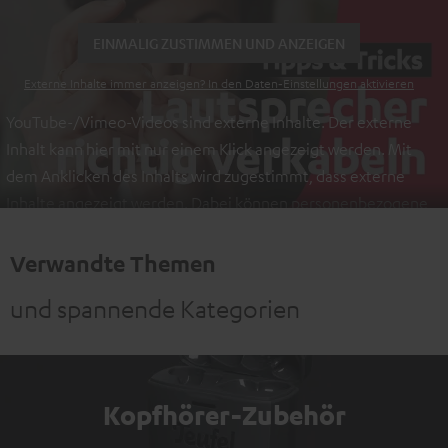
EINMALIG ZUSTIMMEN UND ANZEIGEN
Externe Inhalte immer anzeigen? In den Daten‑Einstellungen aktivieren
YouTube-/Vimeo-Videos sind externe Inhalte. Der externe
Inhalt kann hier mit nur einem Klick angezeigt werden. Mit
dem Anklicken des Inhalts wird zugestimmt, dass externe
Inhalte angezeigt werden. Dabei können personenbezogene
Daten an Drittplattformen übermittelt werden.
Weitere
Informationen sind in der Datenschutzerklärung unter I zu
Verwandte Themen
finden
.
und spannende Kategorien
Kopfhörer-Zubehör