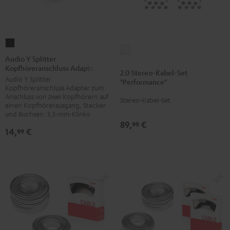
Audio
2.0
Y
Audio Y Splitter
Stereo-
Kopfhöreranschluss Adapter
Splitter
2.0 Stereo-Kabel-Set
Kabel-
Audio Y Splitter
Kopfhöreranschluss
"Performance"
Set
Kopfhöreranschluss Adapter zum
Adapter
Anschluss von zwei Kopfhörern auf
"Performance"
Stereo‑Kabel‑Set
Schwarz
einen Kopfhörerausgang, Stecker
Weiß
und Buchsen: 3,5-mm-Klinke
89,
€
99
14,
€
99