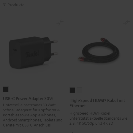
31 Produkte
USB-
High-
High-
C
Speed
Speed
USB-C Power Adapter 30W
High-Speed HDMI® Kabel mit
Power
HDMI®
HDMI®
Universell einsetzbares 30 Watt
Ethernet
Schnellladegerät für Kopfhörer &
Adapter
Kabel
Kabel
Highspeed HDMI-Kabel
Portables sowie Apple iPhones,
30W
unterstützt aktuelle Standards wie
mit
mit
Android Smartphones, Tablets und
z.B. 4K 50/60p und 4K 3D
Geräte mit USB-C-Anschluss
Schwarz
Ethernet
Ethernet