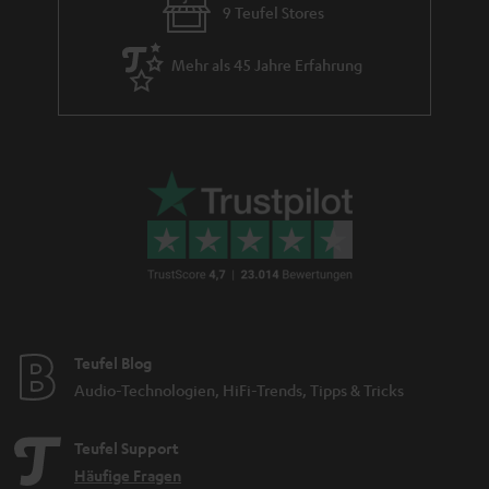
9 Teufel Stores
2 x 1,0 mm²
2 x 2,5 mm²
Mehr als 45 Jahre Erfahrung
2 x 4 mm²
Performance Lautsprecherkabel nicht nur für THX-
Systeme
Mit den
wird der Klang Ihres Speakers
Performance Lautsprecherkabeln
absolut hochwertig transformiert. Die Überlegenheit gegenüber
gewöhnlichen Lautsprecherverbindungen ist hörbar. Diese Audiokabel
eignen sich besonders für die überragenden THX-Systeme im Teufel-
Sortiment. Ein weniger verlustbehaftetes OFC Kupferkabel sorgt für einen
besseren Leitungsprozess mit vermindertem Widerstand, welches ein
dynamisches, genaues Signal ohne Härte hervorruft. Die Kupferdrähte
bestehen aus Sauerstoff-freiem Kupfer mit einer Reinheit von > 99,99 %,
sodass eine Oxidation und damit eine Beeinträchtigung der Leitfähigkeit
bzw. Erhöhung des Widerstandes des Kabels weitestgehend vermieden
Teufel Blog
wird. Das Kupfer hohen Reinheitsgrades wird in einem speziellen,
Audio-Technologien, HiFi-Trends, Tipps & Tricks
langwierigen Prozess bearbeitet. Die Konsequenz: Klangqualität über
einen sehr langen Zeitraum. Bananenstecker und hochwertige
Verbindungskabel für den Subwoofer sind ebenfalls im Lieferumfang
Teufel Support
enthalten.
Häufige Fragen