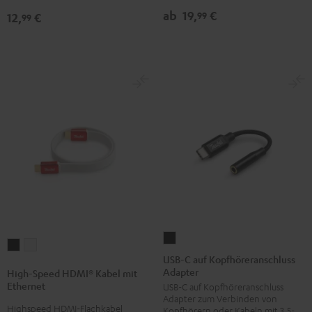
ab
19,
€
99
12,
€
99
USB-
High-
High-
C
USB-C auf Kopfhöreranschluss
Speed
Speed
Adapter
auf
High-Speed HDMI® Kabel mit
HDMI®
HDMI®
Ethernet
USB-C auf Kopfhöreranschluss
Kopfhöreranschluss
Kabel
Kabel
Adapter zum Verbinden von
Adapter
Highspeed HDMI-Flachkabel
Kopfhörern oder Kabeln mit 3,5-