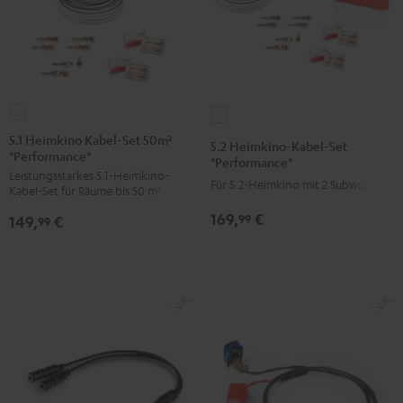
5.1
5.2
Heimkino
Heimkino-
5.1 Heimkino Kabel-Set 50m²
5.2 Heimkino-Kabel-Set
"Performance"
Kabel-
Kabel-
"Performance"
Leistungsstarkes 5.1-Heimkino-
Set
Set
Für 5.2-Heimkino mit 2 Subwoofern
Kabel-Set für Räume bis 50 m²
50m²
"Performance"
169,
€
99
149,
€
"Performance"
99
Weiß
Weiß