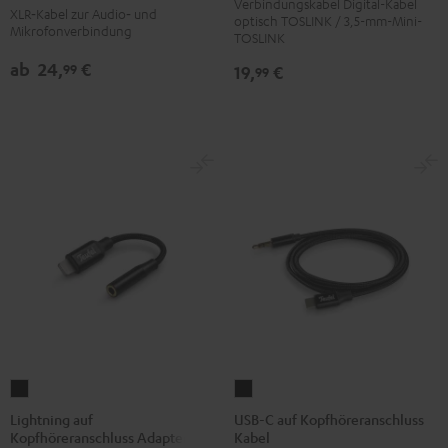
Schwarz
Kabel
Verbindungskabel Digital-Kabel
XLR‑Kabel zur Audio‑ und
optisch TOSLINK / 3,5-mm-Mini-
Schwarz
Mikrofonverbindung
TOSLINK
ab
24,
€
99
19,
€
99
Lightning
USB-
auf
C
Lightning auf
USB-C auf Kopfhöreranschluss
Kopfhöreranschluss Adapter
Kabel
Kopfhöreranschluss
auf