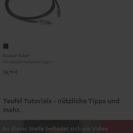
Koaxial-
Kabel
Koaxial-Kabel
Schwarz
Für digitale Audioübertragung
16,
€
99
Teufel Tutorials - nützliche Tipps und
mehr.
An dieser Stelle befindet sich ein Video