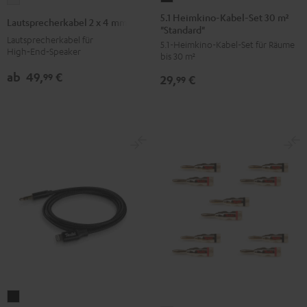
Heimkino-
2
5.1 Heimkino-Kabel-Set 30 m²
Lautsprecherkabel 2 x 4 mm²
"Standard"
Kabel-
x
Lautsprecherkabel für
5.1-Heimkino-Kabel-Set für Räume
Set
4
High‑End‑Speaker
bis 30 m²
30
mm²
ab
49,
€
99
29,
€
m²
99
Weiß
"Standard"
Schwarz
Lightning