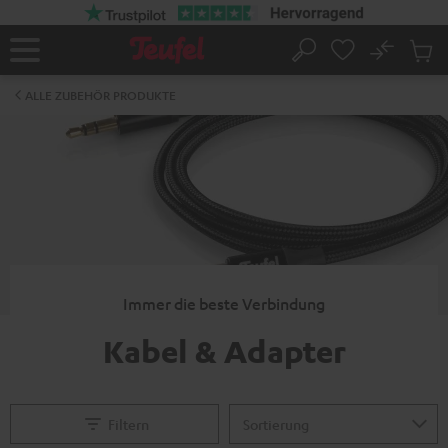
ZUM
NHALT
RINGEN
No
Abs
Startseite
Suche
Artike
im
ALLE ZUBEHÖR PRODUKTE
Waren
Immer die beste Verbindung
Kabel & Adapter
Filtern