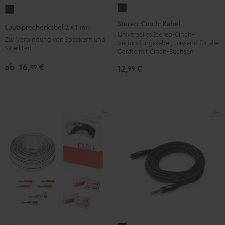
Stereo-
Lautsprecherkabel
Cinch-
2
Stereo-Cinch-Kabel
Lautsprecherkabel 2 x 1 mm²
Kabel
x
Universelles Stereo-Cinch-
Zur Verbindung von Speakern und
Verbindungskabel, passend für alle
Schwarz
1
Satelliten.
Geräte mit Cinch-Buchsen
mm²
ab
16,
€
99
12,
€
99
Schwarz