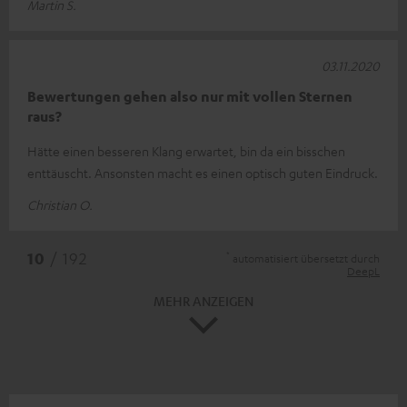
Martin S.
03.11.2020
Bewertungen gehen also nur mit vollen Sternen
raus?
Hätte einen besseren Klang erwartet, bin da ein bisschen
enttäuscht. Ansonsten macht es einen optisch guten Eindruck.
Christian O.
*
10
/ 192
automatisiert übersetzt durch
DeepL
MEHR ANZEIGEN