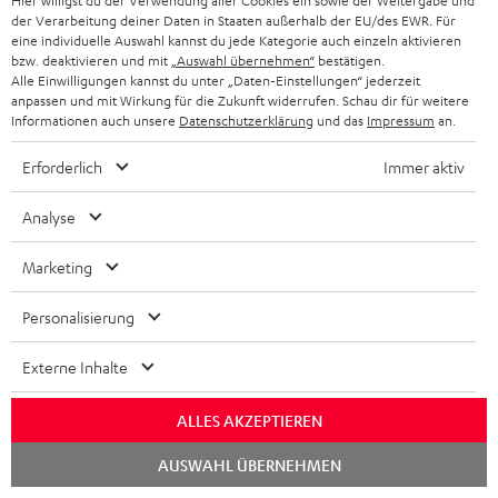
Hier willigst du der Verwendung aller Cookies ein sowie der Weitergabe und
der Verarbeitung deiner Daten in Staaten außerhalb der EU/des EWR. Für
eine individuelle Auswahl kannst du jede Kategorie auch einzeln aktivieren
bzw. deaktivieren und mit
„Auswahl übernehmen“
bestätigen.
Alle Einwilligungen kannst du unter „Daten-Einstellungen“ jederzeit
Lieferumfang
anpassen und mit Wirkung für die Zukunft widerrufen. Schau dir für weitere
Informationen auch unsere
Datenschutzerklärung
und das
Impressum
an.
BAMSTER
Erforderlich
Immer aktiv
1 × 0,5 m Kabel Mini-USB auf USB für BAMSTER
Analyse
1 × Anschlusskabel Miniklinke 3,5 mm (0,8 m)
Marketing
Personalisierung
Externe Inhalte
ALLES AKZEPTIEREN
Downloads und Service
Chat
AUSWAHL ÜBERNEHMEN
starten