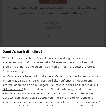
"...ein echtes Kraftwerk, das den Hörer mit satten Bässen
genauso verwöhnt wie mit sanften Klängen"
AV-Magazin
17.08.2016
Mehr...
Damit‘s nach dir klingt
Wir wollen dir ein sicheres Surferlebnis bieten, das genau zu deinen
Interessen passt. Dafür nutzt Teufel auf diesen Webseiten Cookies und
andere Tracking-Technologien – auch von Dritten - und setzt Dienste zur
Personalisierung ein.
„Der neue Bamster übertrifft seinen Vorgänger in nahezu
Mit Cookies verarbeiten wir und andere Marketingpartner Daten von dir und
allen Belangen“
lernen, was dir gefällt - durch dein Verhalten auf unserer Website und
Informationen von deinem Endgerät. Du hast es in der Hand: Klickst du auf
Area DVD
„Alles ablehnen“
bestätigst du unsere Grundeinstellung, bei der wir nur
17.08.2016
erforderliche Cookies aktivieren. Damit erhältst du zwar Empfehlungen,
diese werden jedoch zufällig ausgewählt. Personalisierte Werbung und
Inhalte, die wirklich relevant für dich sind, erhältst du mit
„Alles akzeptieren“
.
Mehr...