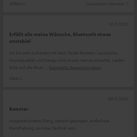
Willem v.
(automatisch übersetzt *)
10.11.2020
Erfüllt alle meine Wünsche, Bluetooth etwas
unstabiel
Ich bin sehr zufrieden mit dem Teufel Bamster. Lautstärke,
Soundqualität und Design sind so wie man es erwartet. Leider
fühlt sich die Bluet
Komplette Bewertung lesen
Klaas L.
08.11.2020
Bamster
Ausgezeichneter Klang, optisch gelungen, einfachste
Handhabung, so muss Technik sein.