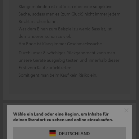
Klangempfinden ist natürlich eher eine subjektive
Sache, sodass man es (zum Glück) nicht immer jedem
Recht machen kann.
Was dem Einen zum Beispiel zu wenig Bass ist, ist
dem anderen schon zu viel.
Am Ende ist Klang immer Geschmackssache.
Durch unser 8-wöchiges Rückgaberecht kann man
unsere Geräte ausgiebig testen und innerhalb dieser
Frist vom Kauf zurücktreten.
Somit geht man beim Kauf kein Risiko ein.
13.01.2021
Wähle ein Land oder eine Region, um Inhalte für
deinen Standort zu sehen und online einzukaufen.
BÄM hats g'macht
DEUTSCHLAND
Im Prinzip kann man nichts negatives schreiben, Selbst die