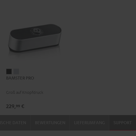
BAMSTER
BAMSTER
BAMSTER PRO
PRO
PRO
Schwarz
Silber
Groß auf Knopfdruck
229,
€
99
ISCHE DATEN
BEWERTUNGEN
LIEFERUMFANG
SUPPORT