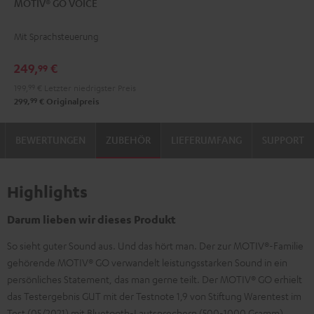
MOTIV® GO VOICE
GO
GO
VOICE
VOICE
Mit Sprachsteuerung
Night
Silver
Black
White
249,
€
99
199,
99
€
Letzter niedrigster Preis
99
299,
€
Originalpreis
BEWERTUNGEN
ZUBEHÖR
LIEFERUMFANG
SUPPORT
Highlights
Darum lieben wir dieses Produkt
So sieht guter Sound aus. Und das hört man. Der zur MOTIV®-Familie
gehörende MOTIV® GO verwandelt leistungsstarken Sound in ein
persönliches Statement, das man gerne teilt. Der MOTIV® GO erhielt
das Testergebnis GUT mit der Testnote 1,9 von Stiftung Warentest im
Test (05/2021) mit Bluetooth-Laut­sprechern (500-1000 Gramm).