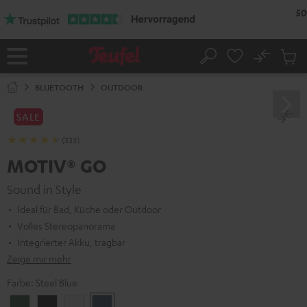
ZUM
NHALT
RINGEN
No
Abs
Startseite
Suche
Artike
im
BLUETOOTH
OUTDOOR
Waren
SALE
(333)
MOTIV® GO
Sound in Style
Ideal für Bad, Küche oder Outdoor
Volles Stereopanorama
Integrierter Akku, tragbar
Zeige mir mehr
Farbe:
Steel Blue
Ivy
Night
Silver
Steel