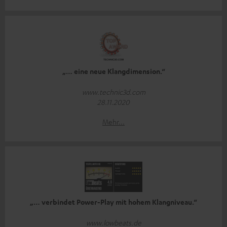
„… eine neue Klangdimension.“
www.technic3d.com
28.11.2020
Mehr...
„… verbindet Power-Play mit hohem Klangniveau.“
www.lowbeats.de