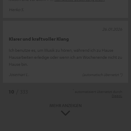
Herko S.
26.01.2026
Klarer und kraftvoller Klang
Ich benutze es, um Musik zu hören, während ich zu Hause
Hausarbeiten erledige oder wenn ich am Wochenende nicht zu
Hause bin.
Josemari L.
(automatisch übersetzt *)
*
10
/ 333
automatisiert übersetzt durch
DeepL
MEHR ANZEIGEN