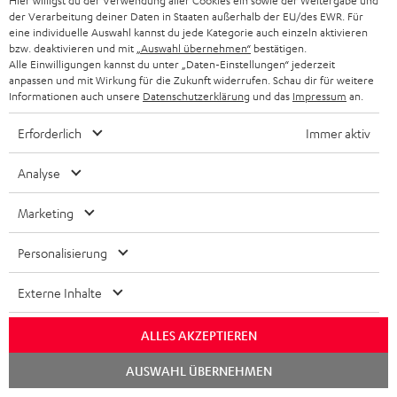
Hier willigst du der Verwendung aller Cookies ein sowie der Weitergabe und
der Verarbeitung deiner Daten in Staaten außerhalb der EU/des EWR. Für
www.appgefahren.de
eine individuelle Auswahl kannst du jede Kategorie auch einzeln aktivieren
bzw. deaktivieren und mit
„Auswahl übernehmen“
bestätigen.
21.10.2020
Alle Einwilligungen kannst du unter „Daten-Einstellungen“ jederzeit
anpassen und mit Wirkung für die Zukunft widerrufen. Schau dir für weitere
Mehr...
Informationen auch unsere
Datenschutzerklärung
und das
Impressum
an.
Erforderlich
Immer aktiv
Analyse
Marketing
„… sieht edel aus und kann laut.“
Personalisierung
www.modernhifi.de
20.10.2020
Externe Inhalte
Mehr...
ALLES AKZEPTIEREN
Chat
AUSWAHL ÜBERNEHMEN
starten