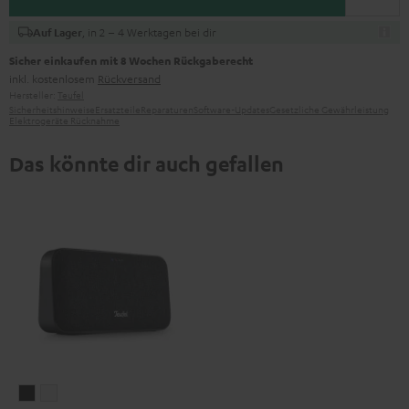
, in 2 – 4 Werktagen bei dir
Auf Lager
Sicher einkaufen mit 8 Wochen Rückgaberecht
inkl. kostenlosem
Rückversand
Hersteller:
Teufel
Sicherheitshinweise
Ersatzteile
Reparaturen
Software-Updates
Gesetzliche Gewährleistung
Elektrogeräte Rücknahme
Das könnte dir auch gefallen
MOTIV®
MOTIV®