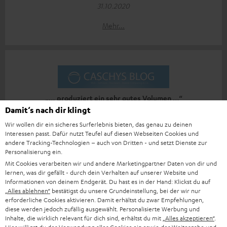
31.10.2020
Mehr...
„… produziert ein sehr gutes Volumen …“
Damit‘s nach dir klingt
www.stadt-bremerhaven.de
Wir wollen dir ein sicheres Surferlebnis bieten, das genau zu deinen
25.10.2020
Interessen passt. Dafür nutzt Teufel auf diesen Webseiten Cookies und
andere Tracking-Technologien – auch von Dritten - und setzt Dienste zur
Mehr...
Personalisierung ein.
Mit Cookies verarbeiten wir und andere Marketingpartner Daten von dir und
lernen, was dir gefällt - durch dein Verhalten auf unserer Website und
Informationen von deinem Endgerät. Du hast es in der Hand: Klickst du auf
„Alles ablehnen“
bestätigst du unsere Grundeinstellung, bei der wir nur
erforderliche Cookies aktivieren. Damit erhältst du zwar Empfehlungen,
diese werden jedoch zufällig ausgewählt. Personalisierte Werbung und
Inhalte, die wirklich relevant für dich sind, erhältst du mit
„Alles akzeptieren“
.
„Der Klang ist einfach großartig…“