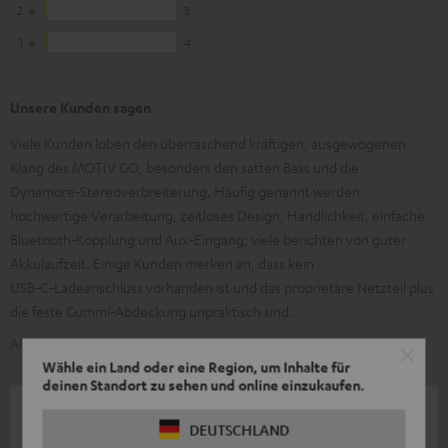
2
3
1
4
Unsere Kunden sagen
Viele Kunden loben den überraschend kräftigen, ausgewogenen
Klang des MOTIV GO, besonders den satten Bass und die
Dynamore‑Stereoverbreiterung. Häufig genannt werden
hochwertige Verarbeitung, zeitloses Design, Handlichkeit, einfache
Bluetooth‑Kopplung und Aux‑Eingang; viele berichten von guter
Akkulaufzeit. Einige Kunden merken an, dass kein
USB‑C‑Ladeanschluss vorhanden ist und das proprietäre Netzteil plus
die feste Gummi‑Abdeckung unpraktisch sind.
AI-generiert aus dem Text unserer Kundenrezensionen
Wähle ein Land oder eine Region, um Inhalte für
deinen Standort zu sehen und online einzukaufen.
06.06.2026
DEUTSCHLAND
gutes Produkt