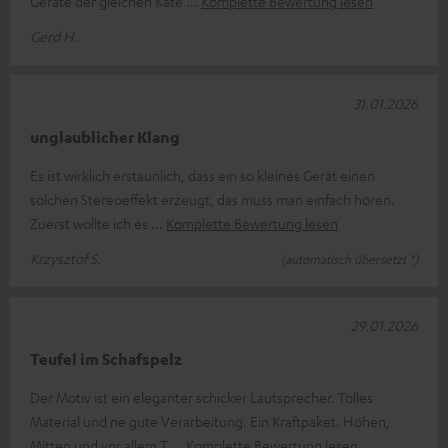
Geräte der gleichen Kate
Komplette Bewertung lesen
Gerd H.
31.01.2026
unglaublicher Klang
Es ist wirklich erstaunlich, dass ein so kleines Gerät einen
solchen Stereoeffekt erzeugt, das muss man einfach hören.
Zuerst wollte ich es
Komplette Bewertung lesen
Krzysztof S.
(automatisch übersetzt *)
29.01.2026
Teufel im Schafspelz
Der Motiv ist ein eleganter schicker Lautsprecher. Tolles
Material und ne gute Verarbeitung. Ein Kraftpaket. Höhen,
Mitten und vor allem T
Komplette Bewertung lesen