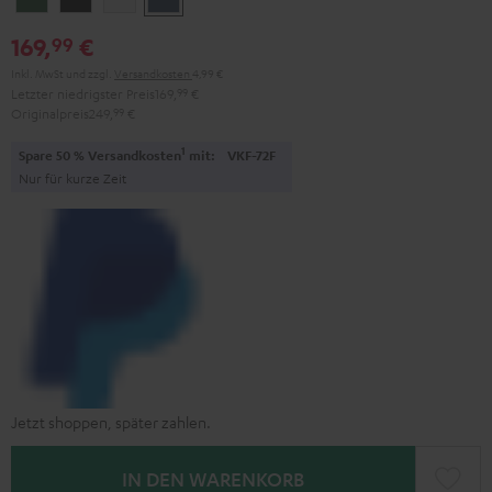
Green
Black
White
Blue
169,
€
99
Inkl. MwSt
und zzgl.
Versandkosten
4,99 €
Letzter niedrigster Preis
169,
99
€
Originalpreis
249,
99
€
1
Spare 50 % Versandkosten
mit:
VKF-72F
Nur für kurze Zeit
Jetzt shoppen, später zahlen.
IN DEN WARENKORB