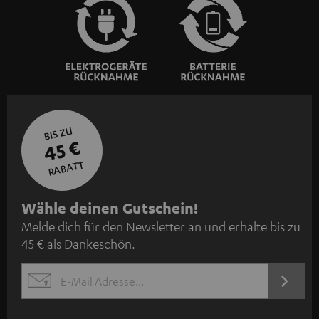
BIS ZU
45 €
RABATT
N
Wähle deinen Gutschein!
Melde dich für den Newsletter an und erhalte bis zu
e
45 € als Dankeschön.
w
s
JETZT
EMAIL
l
ANME
WIDGET
e