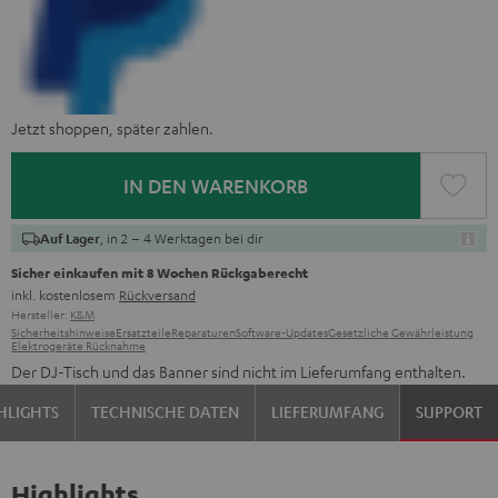
Jetzt shoppen, später zahlen.
IN DEN WARENKORB
, in 2 – 4 Werktagen bei dir
Auf Lager
Sicher einkaufen mit 8 Wochen Rückgaberecht
inkl. kostenlosem
Rückversand
Hersteller:
K&M
Sicherheitshinweise
Ersatzteile
Reparaturen
Software-Updates
Gesetzliche Gewährleistung
Elektrogeräte Rücknahme
Der DJ-Tisch und das Banner sind nicht im Lieferumfang enthalten.
HLIGHTS
TECHNISCHE DATEN
LIEFERUMFANG
SUPPORT
Highlights