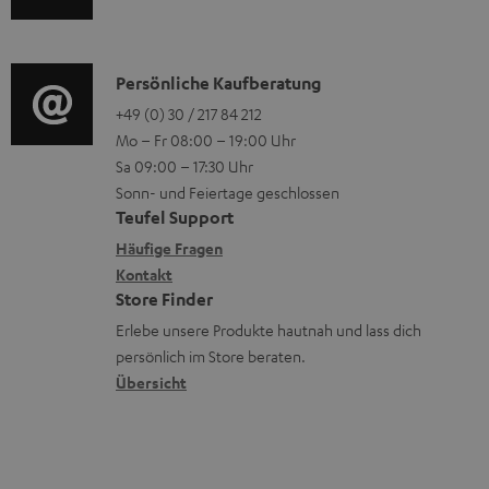
n
u
r
o
z
d
o
n
u
i
K
Persönliche Kaufberatung
g
e
m
o
o
+49 (0) 30 / 217 84 212
e
n
V
Mo – Fr 08:00 – 19:00 Uhr
-
n
r
z
e
Sa 09:00 – 17:30 Uhr
L
t
ä
u
r
Sonn- und Feiertage geschlossen
e
a
t
Teufel Support
r
s
x
k
e
Häufige Fragen
G
a
i
Kontakt
t
R
a
n
Store Finder
k
d
ü
r
d
Erlebe unsere Produkte hautnah und lass dich
o
a
c
a
persönlich im Store beraten.
n
t
k
Übersicht
n
e
n
t
n
a
i
h
e