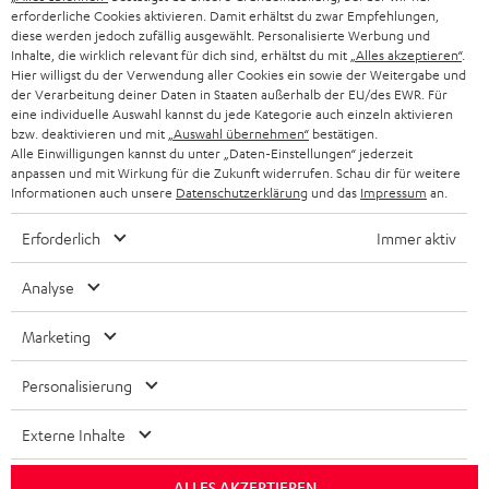
PARTNERPROGRAMM
erforderliche Cookies aktivieren. Damit erhältst du zwar Empfehlungen,
diese werden jedoch zufällig ausgewählt. Personalisierte Werbung und
KOPFHÖRER
Inhalte, die wirklich relevant für dich sind, erhältst du mit
„Alles akzeptieren“
.
NIEDERLANDE
BLOG
Hier willigst du der Verwendung aller Cookies ein sowie der Weitergabe und
der Verarbeitung deiner Daten in Staaten außerhalb der EU/des EWR. Für
BLUETOOTH-KOPFHÖRER
NEWSLETTER
eine individuelle Auswahl kannst du jede Kategorie auch einzeln aktivieren
BELGIEN
bzw. deaktivieren und mit
„Auswahl übernehmen“
bestätigen.
STEREOANLAGEN
Alle Einwilligungen kannst du unter „Daten-Einstellungen“ jederzeit
STORES
anpassen und mit Wirkung für die Zukunft widerrufen. Schau dir für weitere
FRANKREICH
LAUTSPRECHER
Informationen auch unsere
Datenschutzerklärung
und das
Impressum
an.
DEINE VORTEILE BEI TEUFEL
Erforderlich
Immer aktiv
POLEN
ULTIMA-SERIE
TEUFEL STORY
Analyse
IN-EAR-KOPFHÖRER
SPANIEN
UNSER MANAGEMENT
Marketing
FANSHOP
NACHHALTIGKEIT
ITALIEN
NEUHEITEN
Personalisierung
Technische Änderungen, Tippfehler und Irrtum vorbehalten. Das auf unseren
UNSERE WERTE
Fotos abgebildete Zubehör ist nicht im Lieferumfang enthalten. Etwaige
USA
Entsorgungsgebühren für Batterien sind im Preis inbegriffen.
Externe Inhalte
BILDUNGSRABATT
©2026 Lautsprecher Teufel GmbH - All rights reserved.
WEITERE LÄNDER
ALLES AKZEPTIEREN