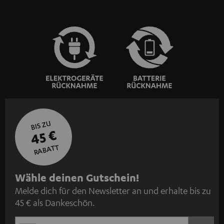
BIS ZU
45 €
RABATT
N
Wähle deinen Gutschein!
Melde dich für den Newsletter an und erhalte bis zu
e
45 € als Dankeschön.
w
s