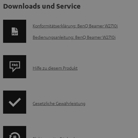
Downloads und Service
D
Konformitätserklärung: BenQ Beamer W2710i
o
Bedienungsanleitung: BenQ Beamer W2710i
k
u
m
P
Hilfe zu diesem Produkt
e
r
n
o
t
d
e
I
Gesetzliche Gewährleistung
u
z
n
k
u
f
t
m
o
F
H