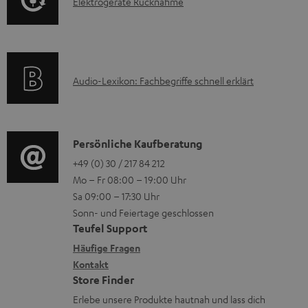
E
Elektrogeräte Rücknahme
r
A
e
l
m
Q
r
e
a
s
u
k
t
n
A
Audio-Lexikon: Fachbegriffe schnell erklärt
t
i
t
u
r
o
e
d
o
n
r
i
K
Persönliche Kaufberatung
g
e
l
o
o
+49 (0) 30 / 217 84 212
e
n
Mo – Fr 08:00 – 19:00 Uhr
a
-
n
r
z
Sa 09:00 – 17:30 Uhr
d
L
t
ä
u
Sonn- und Feiertage geschlossen
e
e
a
t
Teufel Support
r
n
x
k
e
Häufige Fragen
G
i
Kontakt
t
R
a
Store Finder
k
d
ü
r
Erlebe unsere Produkte hautnah und lass dich