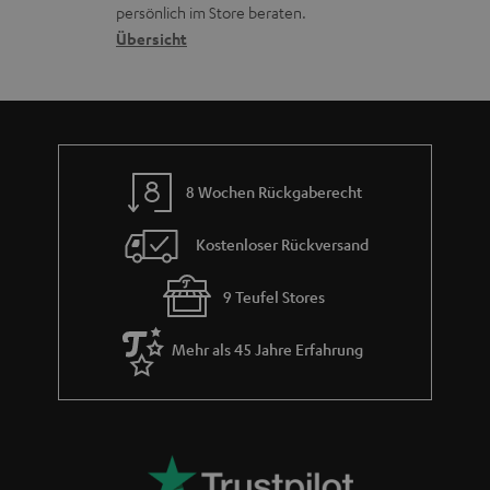
o
a
c
a
persönlich im Store beraten.
n
t
k
Übersicht
n
e
n
t
n
a
i
h
e
m
8 Wochen Rückgaberecht
e
Kostenloser Rückversand
9 Teufel Stores
Mehr als 45 Jahre Erfahrung