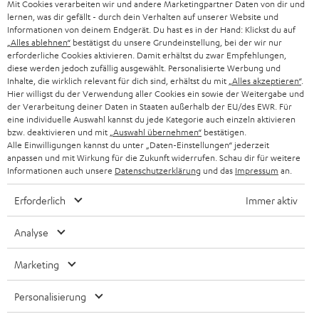
Mit Cookies verarbeiten wir und andere Marketingpartner Daten von dir und
ÖSTERREICH
SMART HOME
lernen, was dir gefällt - durch dein Verhalten auf unserer Website und
GESCHÄFTSKUNDEN
Informationen von deinem Endgerät. Du hast es in der Hand: Klickst du auf
„Alles ablehnen“
bestätigst du unsere Grundeinstellung, bei der wir nur
SCHWEIZ
BLUETOOTH-LAUTSPRECHER
PARTNERPROGRAMM
erforderliche Cookies aktivieren. Damit erhältst du zwar Empfehlungen,
diese werden jedoch zufällig ausgewählt. Personalisierte Werbung und
KOPFHÖRER
Inhalte, die wirklich relevant für dich sind, erhältst du mit
„Alles akzeptieren“
.
NIEDERLANDE
BLOG
Hier willigst du der Verwendung aller Cookies ein sowie der Weitergabe und
der Verarbeitung deiner Daten in Staaten außerhalb der EU/des EWR. Für
BLUETOOTH-KOPFHÖRER
NEWSLETTER
eine individuelle Auswahl kannst du jede Kategorie auch einzeln aktivieren
BELGIEN
bzw. deaktivieren und mit
„Auswahl übernehmen“
bestätigen.
STEREOANLAGEN
Alle Einwilligungen kannst du unter „Daten-Einstellungen“ jederzeit
STORES
anpassen und mit Wirkung für die Zukunft widerrufen. Schau dir für weitere
FRANKREICH
LAUTSPRECHER
Informationen auch unsere
Datenschutzerklärung
und das
Impressum
an.
DEINE VORTEILE BEI TEUFEL
Erforderlich
Immer aktiv
POLEN
ULTIMA-SERIE
TEUFEL STORY
Analyse
IN-EAR-KOPFHÖRER
SPANIEN
UNSER MANAGEMENT
Marketing
FANSHOP
NACHHALTIGKEIT
ITALIEN
NEUHEITEN
Personalisierung
Technische Änderungen, Tippfehler und Irrtum vorbehalten. Das auf unseren
UNSERE WERTE
Fotos abgebildete Zubehör ist nicht im Lieferumfang enthalten. Etwaige
USA