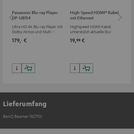
Panasonic Blu-ray Player
High-Speed HDMI® Kabel
ce
DP-UB154
mit Ethernet
De
40
Ultra HD 4K Blu-ray Player mit
Highspeed HDMI-Kabel
Uni
Dolby Atmos und Multi HDR-
unterstützt aktuelle Standards
Dec
Unterstützung inklusive
wie z.B. 4K 50/60p und 4K 3D
kom
179,
€
19,
€
10
‐
99
HDR10+ für eine überragende
Teu
Bildqualität mit lebensechten
Bea
Kontrasten und Farben
Lieferumfang
BenQ Beamer W2710i