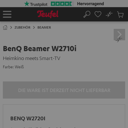
ZUM
NHALT
RINGEN
No
Abs
Startseite
Suche
Artike
im
ZUBEHÖR
BEAMER
Waren
BenQ Beamer W2710i
Heimkino meets Smart-TV
Farbe:
Weiß
DIE WARE IST DERZEIT NICHT LIEFERBAR
BENQ W2720I