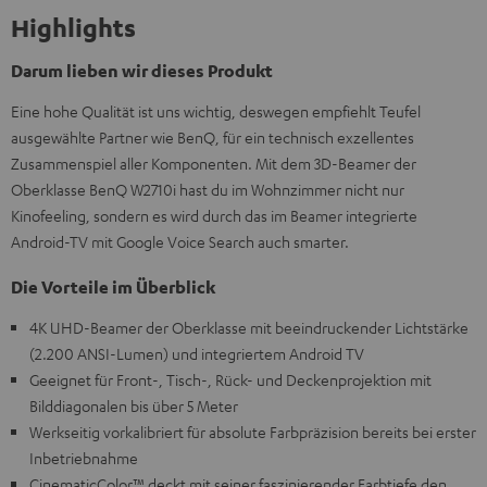
Highlights
Darum lieben wir dieses Produkt
Eine hohe Qualität ist uns wichtig, deswegen empfiehlt Teufel
ausgewählte Partner wie BenQ, für ein technisch exzellentes
Zusammenspiel aller Komponenten. Mit dem 3D-Beamer der
Oberklasse BenQ W2710i hast du im Wohnzimmer nicht nur
Kinofeeling, sondern es wird durch das im Beamer integrierte
Android-TV mit Google Voice Search auch smarter.
Die Vorteile im Überblick
4K UHD-Beamer der Oberklasse mit beeindruckender Lichtstärke
(2.200 ANSI-Lumen) und integriertem Android TV
Geeignet für Front-, Tisch-, Rück- und Deckenprojektion mit
Bilddiagonalen bis über 5 Meter
Werkseitig vorkalibriert für absolute Farbpräzision bereits bei erster
Inbetriebnahme
CinematicColor™ deckt mit seiner faszinierender Farbtiefe den