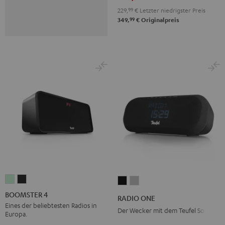
229,
99
€
Letzter niedrigster Preis
99
349,
€
Originalpreis
BOOMSTER
BOOMSTER
RADIO
RADIO
4
4
ONE
ONE
BOOMSTER 4
RADIO ONE
Mint
Night
Black
Light
Eines der beliebtesten Radios in
Der Wecker mit dem Teufel Sound
Europa.
Green
Black
Gray