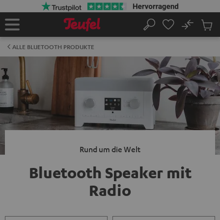
ZUM
NHALT
RINGEN
No
Abs
Startseite
Suche
Artike
im
ALLE BLUETOOTH PRODUKTE
Waren
Rund um die Welt
Bluetooth Speaker mit
Radio