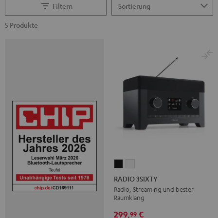
Filtern
5 Produkte
RADIO
RADIO
3SIXTY
3SIXTY
RADIO 3SIXTY
Schwarz
Weiß
Radio, Streaming und bester
Raumklang
299,
€
99