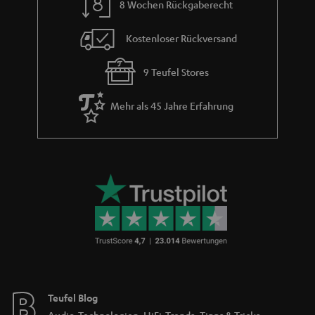
8 Wochen Rückgaberecht
robustes Gehäuse und dem Tragegriff kann er natürlich auch bei
Starkregen schnell einen neuen trockeneren Platz finden.
Kostenloser Rückversand
Können sich bei Bluetooth Lautsprechern mit Radio die
Frequenzen überschneiden?
9 Teufel Stores
Da beide Betriebsmodi nicht zur gleichen Zeit verwendet werden können
und unterschiedliche
Frequenzbereiche
bei UKW und
Bluetooth
genutzt
Mehr als 45 Jahre Erfahrung
werden, kann das Tonsignal störungsfrei wiedergegeben werden. Eine
Überschneidung oder Interferenz mit den verwendeten
Frequenzbereichen ist quasi ausgeschlossen.
Kann ich mit jedem Bluetooth-Lautsprecher Radio
hören?
Auch wenn dein Bluetooth-Lautsprecher kein integriertes
Radiomodul
hat,
musst du unterwegs nicht zwangsläufig auf deine Lieblingsradiosendung
verzichten. Alternativ kannst du eine Bluetooth-Verbindung mit deinem
Smartphone herstellen und über kostenlose Radio-Apps deine
Lieblingssender hören. Hierzu ist lediglich eine Internetverbindung mit
dem Smartphone nötig. Aber Vorsicht bei der Nutzung von mobilen
Daten: es kann durchaus sein, dass der Datenverbrauch schnell ansteigt.
Teufel Blog
Daher empfiehlt sich diese Lösung eher für das heimische WLAN-