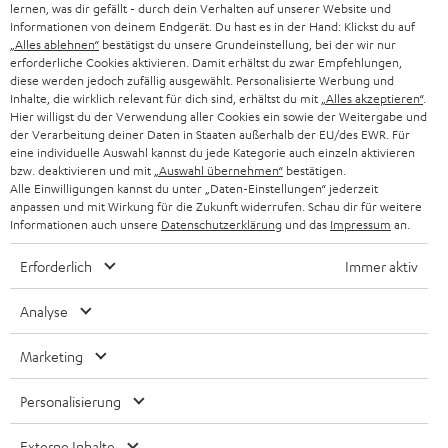
lernen, was dir gefällt - durch dein Verhalten auf unserer Website und
Informationen von deinem Endgerät. Du hast es in der Hand: Klickst du auf
„Alles ablehnen“
bestätigst du unsere Grundeinstellung, bei der wir nur
erforderliche Cookies aktivieren. Damit erhältst du zwar Empfehlungen,
BIS ZU
diese werden jedoch zufällig ausgewählt. Personalisierte Werbung und
45 €
Inhalte, die wirklich relevant für dich sind, erhältst du mit
„Alles akzeptieren“
.
Hier willigst du der Verwendung aller Cookies ein sowie der Weitergabe und
RABATT
der Verarbeitung deiner Daten in Staaten außerhalb der EU/des EWR. Für
eine individuelle Auswahl kannst du jede Kategorie auch einzeln aktivieren
bzw. deaktivieren und mit
„Auswahl übernehmen“
bestätigen.
N
Wähle deinen Gutschein!
Alle Einwilligungen kannst du unter „Daten-Einstellungen“ jederzeit
anpassen und mit Wirkung für die Zukunft widerrufen. Schau dir für weitere
Melde dich für den Newsletter an und erhalte bis zu
e
Informationen auch unsere
Datenschutzerklärung
und das
Impressum
an.
45 € als Dankeschön.
w
Erforderlich
Immer aktiv
s
JETZT
EMAIL
l
Analyse
ANME
WIDGET
e
Marketing
t
t
Personalisierung
e
Externe Inhalte