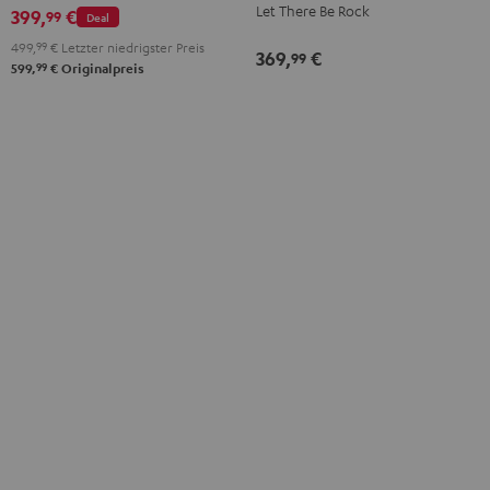
Let There Be Rock
Edition
399,
€
99
Deal
Night
499,
99
€
Letzter niedrigster Preis
369,
€
99
Black
99
599,
€
Originalpreis