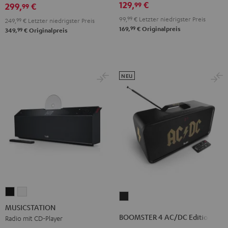
129,
€
99
299,
€
99
99,
99
€
Letzter niedrigster Preis
249,
99
€
Letzter niedrigster Preis
99
169,
€
Originalpreis
99
349,
€
Originalpreis
NEU
MUSICSTATION
MUSICSTATION
BOOMSTER
Schwarz
Weiß
MUSICSTATION
4
BOOMSTER 4 AC/DC Edition
Radio mit CD-Player
AC/DC