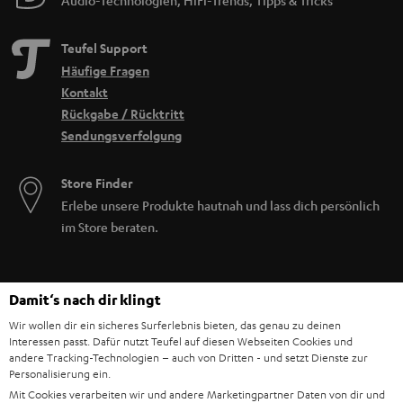
Audio-Technologien, HiFi-Trends, Tipps & Tricks
Netzwerk.
Teufel Support
Häufige Fragen
Kontakt
Rückgabe / Rücktritt
Sendungsverfolgung
Store Finder
Erlebe unsere Produkte hautnah und lass dich persönlich
im Store beraten.
Damit‘s nach dir klingt
Wir wollen dir ein sicheres Surferlebnis bieten, das genau zu deinen
Interessen passt. Dafür nutzt Teufel auf diesen Webseiten Cookies und
andere Tracking-Technologien – auch von Dritten - und setzt Dienste zur
Personalisierung ein.
Mit Cookies verarbeiten wir und andere Marketingpartner Daten von dir und