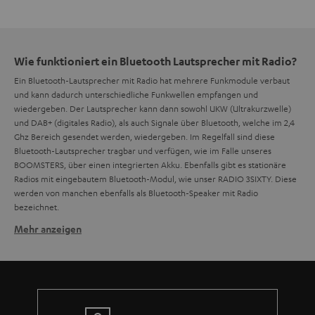
Wie funktioniert ein Bluetooth Lautsprecher mit Radio?
Ein Bluetooth-Lautsprecher mit Radio hat mehrere Funkmodule verbaut
und kann dadurch unterschiedliche Funkwellen empfangen und
wiedergeben. Der Lautsprecher kann dann sowohl UKW (Ultrakurzwelle)
und DAB+ (digitales Radio), als auch Signale über Bluetooth, welche im 2,4
Ghz Bereich gesendet werden, wiedergeben. Im Regelfall sind diese
Bluetooth-Lautsprecher tragbar und verfügen, wie im Falle unseres
BOOMSTERS, über einen integrierten Akku. Ebenfalls gibt es stationäre
Radios mit eingebautem Bluetooth-Modul, wie unser RADIO 3SIXTY. Diese
werden von manchen ebenfalls als Bluetooth-Speaker mit Radio
bezeichnet.
Mehr anzeigen
Gibt es Bluetooth Lautsprecher mit Radio, die
wasserfest sind?
Ja, es gibt auch Bluetooth-Lautsprecher mit Radio und einer
IP-
Zertifizierung
. Unser BOOMSTER verfügt über die IPX5-Zertifizierung und
ist geschützt gegen Strahlwasser aus allen Richtungen. Hierdurch kann ein
leichterer Regenschauer problemlos überstanden werden. Durch sein