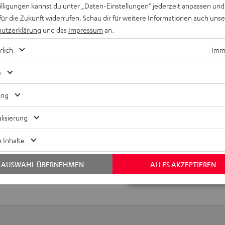
Spielekonsolen
willigungen kannst du unter „Daten-Einstellungen“ jederzeit anpassen und
Lautstärkeregler direkt am Kopfh
für die Zukunft widerrufen. Schau dir für weitere Informationen auch uns
verschiedene Funtionen (einstellb
utzerklärung
und das
Impressum
an.
Edles, robustes Design mit Gunmet
rlich
Imme
e
ing
„… erstklassige Klangq
angenehmen Tragekomfor
lisierung
Anwendungsvielfa
 Inhalte
www.av-magazin
10.07.2020
AUSWAHL ÜBERNEHMEN
ALLES AKZEPTIEREN
ALLE TESTBERICHT