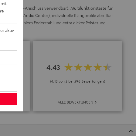
 mit
örer (bei USB-Anschluss verwendbar), Multifunktionstaste für
ere
ar im Teufel Audio Center), individuelle Klangprofile abrufbar
al-Alu, flexiblem Federstahl und extra dicker Polsterung
r aktiv
ualität,
4.43
t und hohe
lt.“
(4.43 von 5 bei 596 Bewertungen)
.de
ALLE BEWERTUNGEN
E