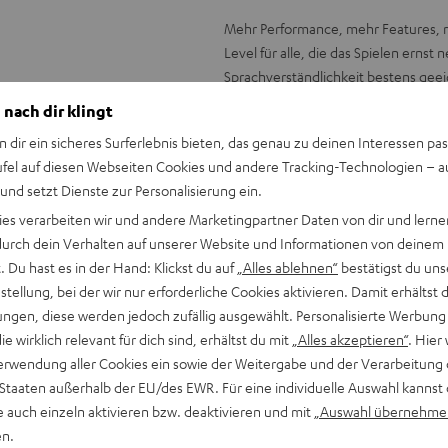
Mehr Performance, mehr Features, 
Level für alle, die das Spielen ernst
Sprachverständlichkeit bestens gee
Sound, hohem Tragekomfort und viele
 nach dir klingt
Change the game.
n dir ein sicheres Surferlebnis bieten, das genau zu deinen Interessen pas
Die Vorteile im Überbl
ufel auf diesen Webseiten Cookies und andere Tracking-Technologien – 
 und setzt Dienste zur Personalisierung ein.
Kabelgebundenes Gaming-HD-Head
ies verarbeiten wir und andere Marketingpartner Daten von dir und lernen
40-mm-Linear-HD-Treiber für erdi
- durch dein Verhalten auf unserer Website und Informationen von deinem
Sound
 Du hast es in der Hand: Klickst du auf
„Alles ablehnen“
bestätigst du uns
Geeignet für PC (Windows 7, 8.1, 8
tellung, bei der wir nur erforderliche Cookies aktivieren. Damit erhältst 
durch TeamSpeak
ngen, diese werden jedoch zufällig ausgewählt. Personalisierte Werbung
HD-Mikrofon mit besonderer Richt
die wirklich relevant für dich sind, erhältst du mit
„Alles akzeptieren“
. Hier 
Chat-Apps, per Hardware-Button a
erwendung aller Cookies ein sowie der Weitergabe und der Verarbeitung 
Immersion Over Ear Capsules für
 Staaten außerhalb der EU/des EWR. Für eine individuelle Auswahl kannst 
Brillenträger), Ohrpolster sind a
e auch einzeln aktivieren bzw. deaktivieren und mit
„Auswahl übernehme
Beeindruckender virtueller Surr
en.