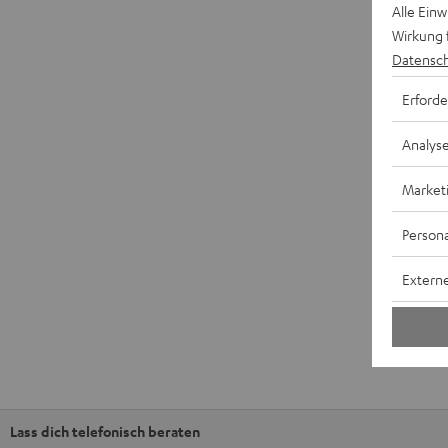
Alle Ein
Wirkung 
Datensch
Erforde
Analys
Market
Persona
Externe
Lass dich telefonisch beraten