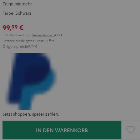
Zeige mir mehr
Farbe:
Schwarz
99,
€
99
Inkl. MwSt
und zzgl.
Versandkosten
4,99 €
Letzter niedrigster Preis
99,
99
€
Originalpreis
169,
99
€
Jetzt shoppen, später zahlen.
IN DEN WARENKORB