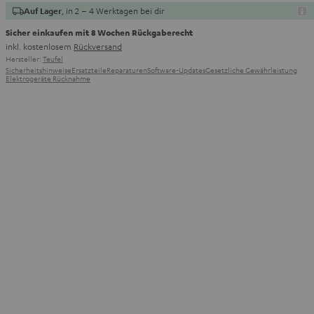
, in 2 – 4 Werktagen bei dir
Auf Lager
Sicher einkaufen mit 8 Wochen Rückgaberecht
inkl. kostenlosem
Rückversand
Hersteller:
Teufel
Sicherheitshinweise
Ersatzteile
Reparaturen
Software-Updates
Gesetzliche Gewährleistung
Elektrogeräte Rücknahme