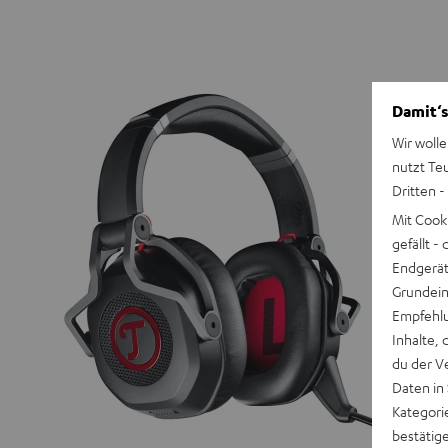
Damit‘s
Wir wolle
nutzt Te
Dritten -
Mit Cook
gefällt 
Endgerät.
Grundeins
Empfehlu
Inhalte, 
du der V
Daten in
Kategori
bestätig