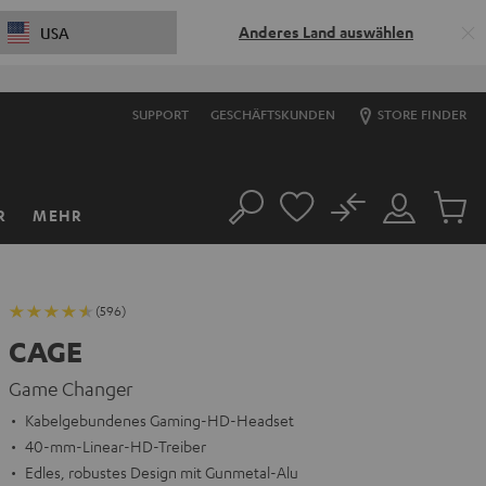
Anderes Land auswählen
USA
SUPPORT
GESCHÄFTSKUNDEN
STORE FINDER
No
R
MEHR
Suche
Mein
Artikel
Konto
im
Warenk
(596)
CAGE
Game Changer
Kabelgebundenes Gaming-HD-Headset
40-mm-Linear-HD-Treiber
Edles, robustes Design mit Gunmetal-Alu