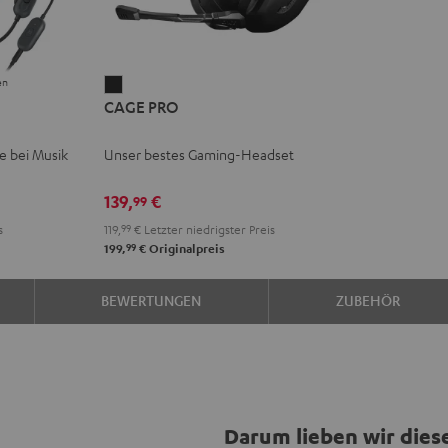
en
CAGE
CAGE PRO
PRO
Night
se bei Musik
Unser bestes Gaming-Headset
Black
139,
€
99
s
119,
99
€
Letzter niedrigster Preis
99
199,
€
Originalpreis
BEWERTUNGEN
ZUBEHÖR
Darum lieben wir dies