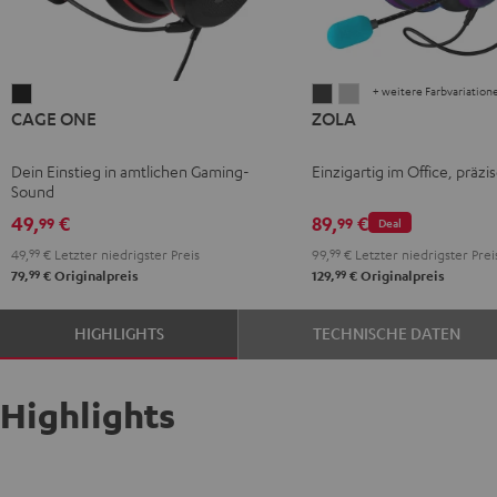
+ weitere Farbvariation
CAGE
ZOLA
ZOLA
CAGE ONE
ZOLA
ONE
Dark
Light
Night
Gray
Gray
Dein Einstieg in amtlichen Gaming-
Einzigartig im Office, präzi
Black
Sound
49,
€
89,
€
99
99
Deal
49,
99
€
Letzter niedrigster Preis
99,
99
€
Letzter niedrigster Prei
99
99
79,
€
Originalpreis
129,
€
Originalpreis
HIGHLIGHTS
TECHNISCHE DATEN
Highlights