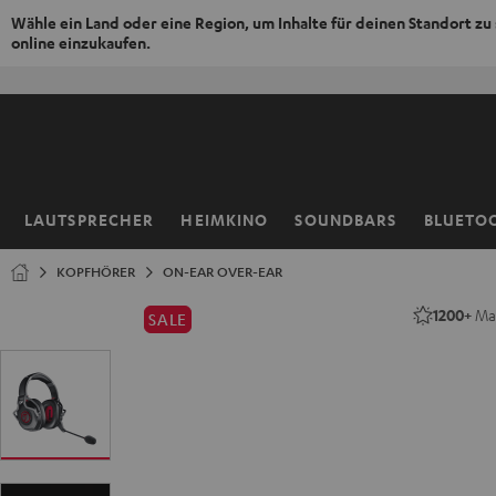
Wähle ein Land oder eine Region, um Inhalte für deinen Standort zu
online einzukaufen.
ZUM
NHALT
RINGEN
LAUTSPRECHER
HEIMKINO
SOUNDBARS
BLUETO
Startseite
KOPFHÖRER
ON-EAR OVER-EAR
1200+
Mal
SALE