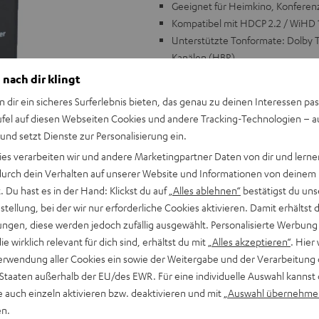
Geeignet für Heimkino, Konfere
Kompatibel mit HDCP 2.2 / WiHD 1
Unterstützte Tonformate: Dolby T
Kanälen (HBR)
Überträgt Bildformate mit hoher
 nach dir klingt
Video bis 1080p/720p kompatibel
n dir ein sicheres Surferlebnis bieten, das genau zu deinen Interessen pas
Einfache, unauffällige Installat
ufel auf diesen Webseiten Cookies und andere Tracking-Technologien – 
Mehrere Empfänger an einem Sen
 und setzt Dienste zur Personalisierung ein.
möglich (durchschaltbar)
ies verarbeiten wir und andere Marketingpartner Daten von dir und lernen
Mit 2 x USB-Ladeadapter , HDMI-
- durch dein Verhalten auf unserer Website und Informationen von deinem
 Du hast es in der Hand: Klickst du auf
„Alles ablehnen“
bestätigst du uns
tellung, bei der wir nur erforderliche Cookies aktivieren. Damit erhältst 
ngen, diese werden jedoch zufällig ausgewählt. Personalisierte Werbung
die wirklich relevant für dich sind, erhältst du mit
„Alles akzeptieren“
. Hier 
erwendung aller Cookies ein sowie der Weitergabe und der Verarbeitung 
 Staaten außerhalb der EU/des EWR. Für eine individuelle Auswahl kannst 
e auch einzeln aktivieren bzw. deaktivieren und mit
„Auswahl übernehme
en.