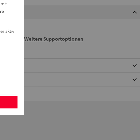
 mit
ere
r aktiv
 wir
n.
Weitere Supportoptionen