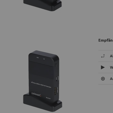
Empfän
A
W
A