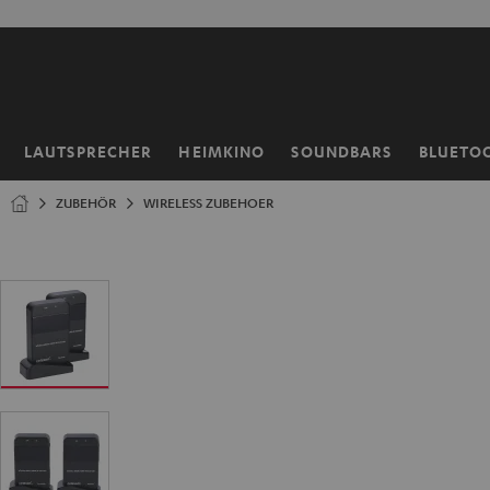
ZUM
NHALT
RINGEN
LAUTSPRECHER
HEIMKINO
SOUNDBARS
BLUETO
Startseite
ZUBEHÖR
WIRELESS ZUBEHOER