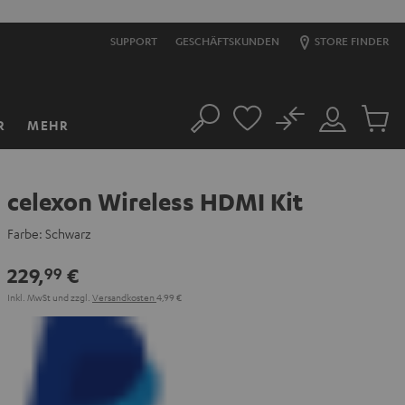
SUPPORT
GESCHÄFTSKUNDEN
STORE FINDER
No
R
MEHR
Suche
Mein
Artikel
Konto
im
Warenk
celexon Wireless HDMI Kit
Farbe:
Schwarz
229,
€
99
Inkl. MwSt
und zzgl.
Versandkosten
4,99 €