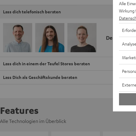
Alle Ein
Wirkung 
Lass dich telefonisch beraten
Datensch
Erforde
Deine Kauf
Analys
Market
Lass dich in einem der Teufel Stores beraten
Persona
Lass Dich als Geschäftskunde beraten
Externe
Features
Alle Technologien im Überblick