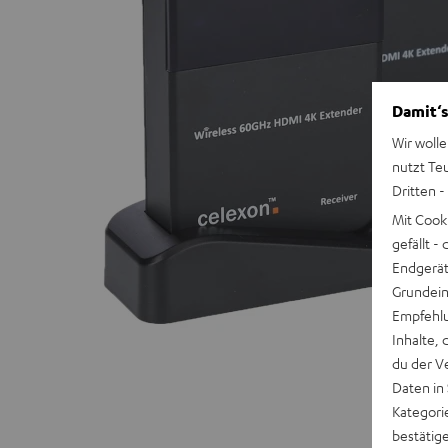
Damit‘s
Wir wolle
nutzt Te
Dritten -
Mit Cook
gefällt 
Endgerät.
Grundeins
Empfehlu
Inhalte, 
du der V
Daten in
Kategori
bestätig