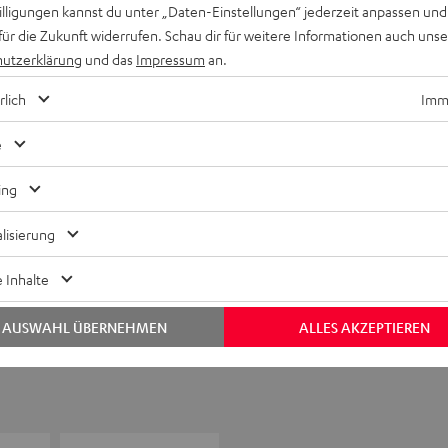
willigungen kannst du unter „Daten-Einstellungen“ jederzeit anpassen und
für die Zukunft widerrufen. Schau dir für weitere Informationen auch uns
utzerklärung
und das
Impressum
an.
rlich
Imme
Keinen Store in der Nähe? Kein Problem,
beratung
beraten dich auch persönlich am Telefo
e
Hier Termin buchen
ing
lisierung
 Inhalte
AUSWAHL ÜBERNEHMEN
ALLES AKZEPTIEREN