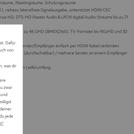
nzräume, Meetingräume, Schulungsräume
.1, nahezu latenzfreie Signalausgabe, unterstützt HDMI CEC
rue HD, DTS-HD Master Audio & LPCM digital Audio-Streams bis zu 7.1
 Auflösung bis zu 4K UHD (3840X2160), TV-Formate bis 4KUHD und 3D
st. Dafür
ion: kompakte Sender/Empfänger einfach per HDMI Kabel verbinden
auch von
der möglich (durchschaltbar) / mehrere Sender an einem Empfänger
, was dir
Kabel nicht im Lieferumfang
ere
du zwar
 und
willigst
deiner
du jede
n“