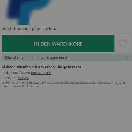
Jetzt shoppen, später zahlen.
IN DEN WARENKORB
, in 2 – 4 Werktagen bei dir
Auf Lager
Sicher einkaufen mit 8 Wochen Rückgaberecht
inkl. kostenlosem
Rückversand
Hersteller:
celexon
Sicherheitshinweise
Ersatzteile
Reparaturen
Software-Updates
Gesetzliche Gewährleistung
Elektrogeräte Rücknahme