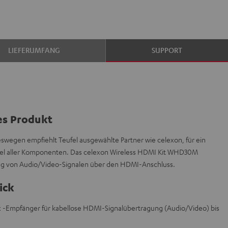
LIEFERUMFANG
SUPPORT
es Produkt
deswegen empfiehlt Teufel ausgewählte Partner wie celexon, für ein
el aller Komponenten. Das celexon Wireless HDMI Kit WHD30M
ung von Audio/Video-Signalen über den HDMI-Anschluss.
ick
 x -Empfänger für kabellose HDMI-Signalübertragung (Audio/Video) bis