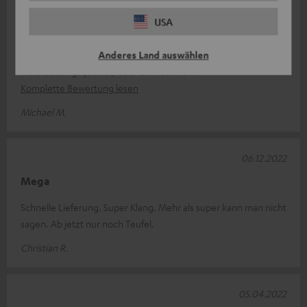
SET L" Lautsprecher-Set
USA
Meine bisherige Erfahrung mit dem oben genannten
Anderes Land auswählen
Lautsprecher -Set sind durchweg positiv. Sei es die
Verarbeitungsqualität, oder die hochwe
Komplette Bewertung lesen
Michael M.
06.12.2022
Mega
Schnelle Lieferung. Super Klang. Mehr als super kann man nicht
sagen. Ab jetzt nur noch Teufel.
Christian R.
05.04.2022