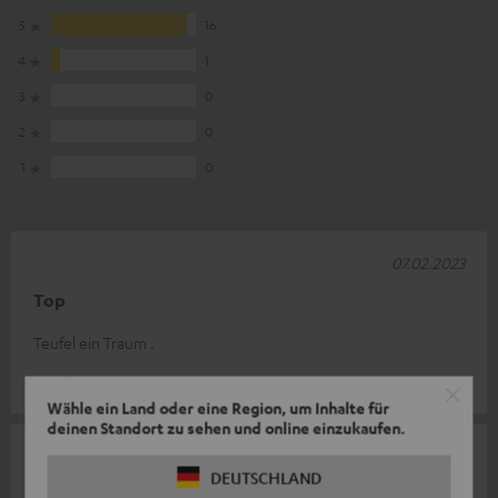
5
16
4
1
3
0
2
0
1
0
07.02.2023
Top
Teufel ein Traum .
Joachim B.
Wähle ein Land oder eine Region, um Inhalte für
deinen Standort zu sehen und online einzukaufen.
06.12.2022
DEUTSCHLAND
Meine Erfahrung mit den COLUMA 300 EASY "5.1-