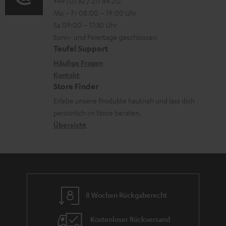
o
o
+49 (0) 30 / 217 84 212
e
n
Mo – Fr 08:00 – 19:00 Uhr
-
n
r
z
Sa 09:00 – 17:30 Uhr
L
t
ä
u
Sonn- und Feiertage geschlossen
e
a
t
Teufel Support
r
x
k
e
Häufige Fragen
G
i
Kontakt
t
R
a
Store Finder
k
d
ü
r
Erlebe unsere Produkte hautnah und lass dich
o
a
c
a
persönlich im Store beraten.
n
t
k
Übersicht
n
e
n
t
n
a
i
h
e
m
8 Wochen Rückgaberecht
e
Kostenloser Rückversand