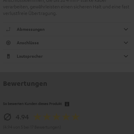
Anschlussklemmen, die bis zu 4 mm² starke Kabel
verarbeiten, gewährleisten einen sicheren Halt und eine fast
verlustfreie Übertragung.
Abmessungen
Anschlüsse
Lautsprecher
Bewertungen
So bewerten Kunden dieses Produkt
4.94
(4.94 von 5 bei 17 Bewertungen)