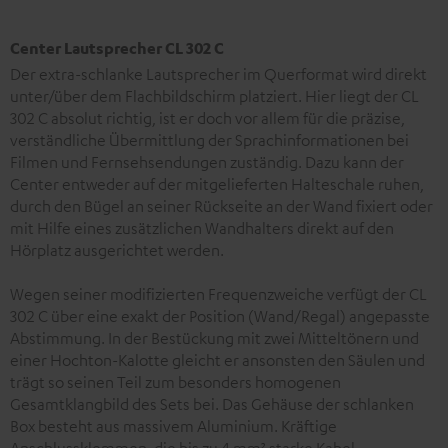
Center Lautsprecher CL 302 C
Der extra-schlanke Lautsprecher im Querformat wird direkt
unter/über dem Flachbildschirm platziert. Hier liegt der CL
302 C absolut richtig, ist er doch vor allem für die präzise,
verständliche Übermittlung der Sprachinformationen bei
Filmen und Fernsehsendungen zuständig. Dazu kann der
Center entweder auf der mitgelieferten Halteschale ruhen,
durch den Bügel an seiner Rückseite an der Wand fixiert oder
mit Hilfe eines zusätzlichen Wandhalters direkt auf den
Hörplatz ausgerichtet werden.
Wegen seiner modifizierten Frequenzweiche verfügt der CL
302 C über eine exakt der Position (Wand/Regal) angepasste
Abstimmung. In der Bestückung mit zwei Mitteltönern und
einer Hochton-Kalotte gleicht er ansonsten den Säulen und
trägt so seinen Teil zum besonders homogenen
Gesamtklangbild des Sets bei. Das Gehäuse der schlanken
Box besteht aus massivem Aluminium. Kräftige