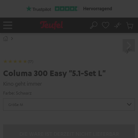
ZUM
NHALT
RINGEN
No
Abs
Startseite
Suche
Artike
im
Waren
(17)
Columa 300 Easy "5.1-Set L"
Kino geht immer
Farbe:
Schwarz
DIE WARE IST DERZEIT NICHT LIEFERBAR