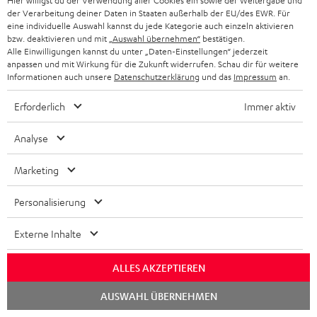
Hier willigst du der Verwendung aller Cookies ein sowie der Weitergabe und
BIS ZU
der Verarbeitung deiner Daten in Staaten außerhalb der EU/des EWR. Für
45 €
eine individuelle Auswahl kannst du jede Kategorie auch einzeln aktivieren
bzw. deaktivieren und mit
„Auswahl übernehmen“
bestätigen.
RABATT
Alle Einwilligungen kannst du unter „Daten-Einstellungen“ jederzeit
anpassen und mit Wirkung für die Zukunft widerrufen. Schau dir für weitere
Informationen auch unsere
Datenschutzerklärung
und das
Impressum
an.
N
Wähle deinen Gutschein!
Melde dich für den Newsletter an und erhalte bis zu
e
Erforderlich
Immer aktiv
45 € als Dankeschön.
w
Analyse
s
JETZT
EMAIL
l
Marketing
ANME
WIDGET
e
Personalisierung
t
t
Externe Inhalte
e
ALLES AKZEPTIEREN
r
Chat
a
AUSWAHL ÜBERNEHMEN
starten