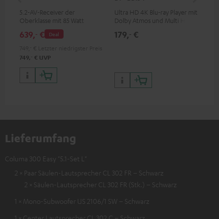
5.2-AV-Receiver der
Ultra HD 4K Blu-ray Player mit
Lau
Oberklasse mit 85 Watt
Dolby Atmos und Multi HDR-
Ausgangsleistung pro Kanal
Unterstützung inklusive
639,
€
179,
€
59
‐
‐
Deal
HDR10+ für eine überragende
Bildqualität mit lebensechten
749,
‐
€
Letzter niedrigster Preis
Kontrasten und Farben
‐
749,
€
UVP
Lieferumfang
Columa 300 Easy "5.1-Set L"
2 × Paar Säulen-Lautsprecher CL 302 FR – Schwarz
2 × Säulen-Lautsprecher CL 302 FR (Stk.) – Schwarz
1 × Mono-Subwoofer US 2106/1 SW – Schwarz
1 × Center Lautsprecher CL 302 C – Schwarz