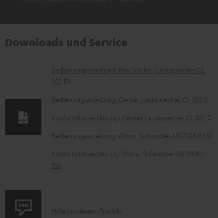
Downloads und Service
D
Bedienungsanleitung: Paar Säulen-Lautsprecher CL
302 FR
o
k
Bedienungsanleitung: Center Lautsprecher CL 302 C
u
Konformitätserklärung: Center Lautsprecher CL 302 C
m
Bedienungsanleitung: Mono-Subwoofer US 2106/1 SW
e
Konformitätserklärung: Mono-Subwoofer US 2106/1
n
SW
t
e
z
P
Hilfe zu diesem Produkt
u