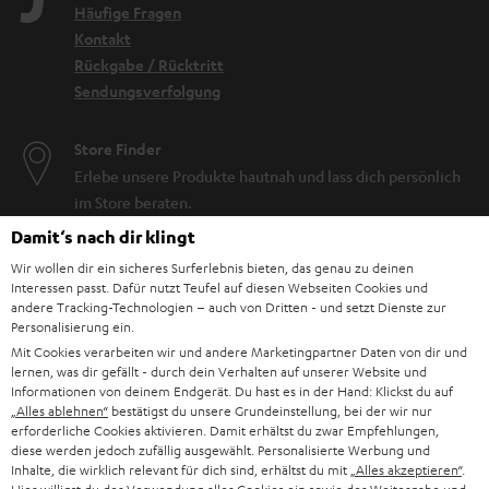
Häufige Fragen
Kontakt
Rückgabe / Rücktritt
Sendungsverfolgung
Store Finder
Erlebe unsere Produkte hautnah und lass dich persönlich
im Store beraten.
Damit‘s nach dir klingt
Wir wollen dir ein sicheres Surferlebnis bieten, das genau zu deinen
Interessen passt. Dafür nutzt Teufel auf diesen Webseiten Cookies und
andere Tracking-Technologien – auch von Dritten - und setzt Dienste zur
Personalisierung ein.
Mit Cookies verarbeiten wir und andere Marketingpartner Daten von dir und
lernen, was dir gefällt - durch dein Verhalten auf unserer Website und
Informationen von deinem Endgerät. Du hast es in der Hand: Klickst du auf
„Alles ablehnen“
bestätigst du unsere Grundeinstellung, bei der wir nur
erforderliche Cookies aktivieren. Damit erhältst du zwar Empfehlungen,
diese werden jedoch zufällig ausgewählt. Personalisierte Werbung und
Inhalte, die wirklich relevant für dich sind, erhältst du mit
„Alles akzeptieren“
.