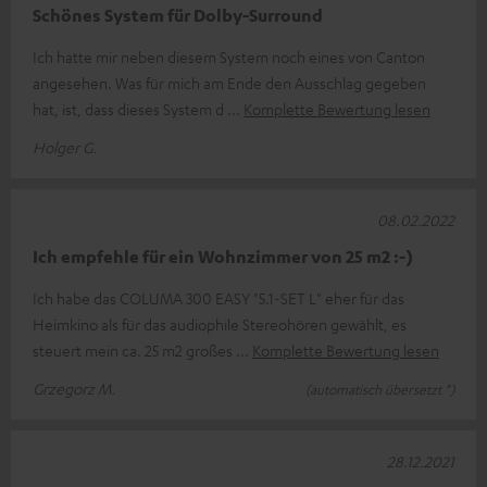
Schönes System für Dolby-Surround
Ich hatte mir neben diesem System noch eines von Canton
angesehen. Was für mich am Ende den Ausschlag gegeben
hat, ist, dass dieses System d
Komplette Bewertung lesen
Holger G.
08.02.2022
Ich empfehle für ein Wohnzimmer von 25 m2 :-)
Ich habe das COLUMA 300 EASY "5.1-SET L" eher für das
Heimkino als für das audiophile Stereohören gewählt, es
steuert mein ca. 25 m2 großes
Komplette Bewertung lesen
Grzegorz M.
(automatisch übersetzt *)
28.12.2021