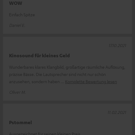
WOW
Einfach Spitze
Daniel E.
17.10.2021
Kinosound für kleines Geld
Wunderbares klares Klangbild, großartige räumliche Auflösung,
präzise Bässe. Die Lautsprecher sind nicht nur schön
anzusehen, sondern haben
Komplette Bewertung lesen
Oliver M.
11.02.2021
Pstommel
Ausgezeichnet für seinen kleinen Preis