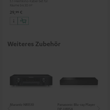
5.1-Heimkino-Kabel-Set für
Räume bis 30 m²
29,
€
99
Weiteres Zubehör
Marantz NR1510
Panasonic Blu-ray Player
30
DP-UB154
C2