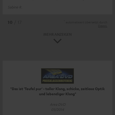
Sabine R.
*
10
/ 17
automatisiert übersetzt durch
DeepL
MEHR ANZEIGEN
"Das ist 'Teufel pur' - toller Klang, schicke, zeitlose Optik
und lebendiger Klang"
Area DVD
03/2014