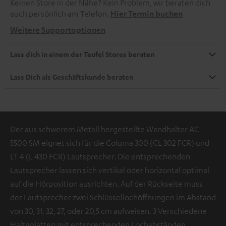
Keinen Store in der Nähe? Kein Problem, wir beraten dich
auch persönlich am Telefon.
Hier Termin buchen
Weitere Supportoptionen
Lass dich in einem der Teufel Stores beraten
Lass Dich als Geschäftskunde beraten
Der aus schwerem Metall hergestellte Wandhalter AC
5500 SM eignet sich für die Columa 300 (CL 302 FCR) und
LT 4 (L 430 FCR) Lautsprecher. Die entsprechenden
Lautsprecher lassen sich vertikal oder horizontal optimal
auf die Hörposition ausrichten. Auf der Rückseite muss
der Lautsprecher zwei Schlüssellochöffnungen im Abstand
von 30, 31, 32, 27, oder 20,5 cm aufweisen. 3 Verschiedene
Halteplatten mit entsprechenden Lochabständen