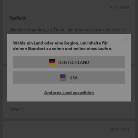
19.01.2022
Perfekt
Alles ist vorhanden, die Dübel, der Inbusschlüssel und sogar 3
verschiedene Montageplatten für unterschiedlich große
Wähle ein Land oder eine Region, um Inhalte für
Lautsprecher.
deinen Standort zu sehen und online einzukaufen.
Peter v.
(automatisch übersetzt *)
DEUTSCHLAND
18.10.2021
USA
Super
Anderes Land auswählen
Gerne wieder
Peter M.
12.11.2020