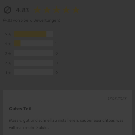
4.83
(4.83 von 5 bei 6 Bewertungen)
5
5
4
1
3
0
2
0
1
0
17.03.2023
Gutes Teil
Massiv, gut und schnell zu installieren, sauber ausrichtbar, was
will man mehr. Solide.