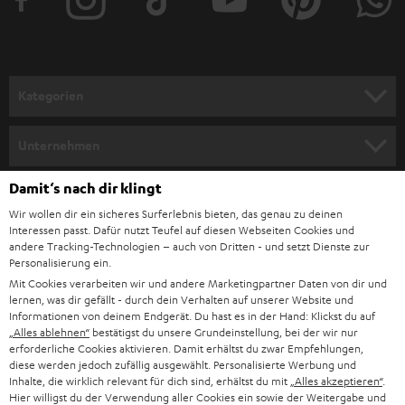
e
r
a
n
Kategorien
m
HEIMKINO
e
Unternehmen
l
HEIMKINO-KOMPLETTANLAGEN
SUPPORT
Damit‘s nach dir klingt
d
Teufel Onlineshops
Wir wollen dir ein sicheres Surferlebnis bieten, das genau zu deinen
SOUNDBAR
u
KARRIERE
Interessen passt. Dafür nutzt Teufel auf diesen Webseiten Cookies und
DEUTSCHLAND
n
andere Tracking-Technologien – auch von Dritten - und setzt Dienste zur
HIFI-LAUTSPRECHER
Personalisierung ein.
PRESSE & MARKETING
g
Mit Cookies verarbeiten wir und andere Marketingpartner Daten von dir und
ÖSTERREICH
SMART HOME
lernen, was dir gefällt - durch dein Verhalten auf unserer Website und
GESCHÄFTSKUNDEN
Informationen von deinem Endgerät. Du hast es in der Hand: Klickst du auf
„Alles ablehnen“
bestätigst du unsere Grundeinstellung, bei der wir nur
SCHWEIZ
BLUETOOTH-LAUTSPRECHER
PARTNERPROGRAMM
erforderliche Cookies aktivieren. Damit erhältst du zwar Empfehlungen,
diese werden jedoch zufällig ausgewählt. Personalisierte Werbung und
KOPFHÖRER
Inhalte, die wirklich relevant für dich sind, erhältst du mit
„Alles akzeptieren“
.
NIEDERLANDE
BLOG
Hier willigst du der Verwendung aller Cookies ein sowie der Weitergabe und