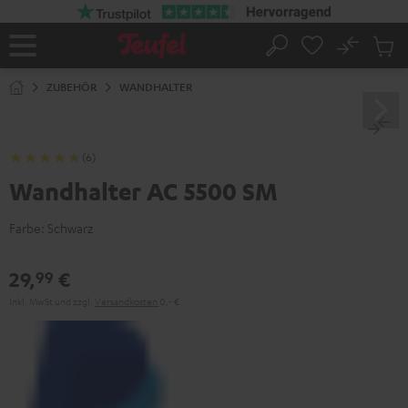
ZUM
NHALT
RINGEN
No
Abs
Startseite
Suche
Artike
im
ZUBEHÖR
WANDHALTER
Waren
(6)
Wandhalter AC 5500 SM
Farbe:
Schwarz
29,
€
99
Inkl. MwSt
und zzgl.
Versandkosten
0,‐ €