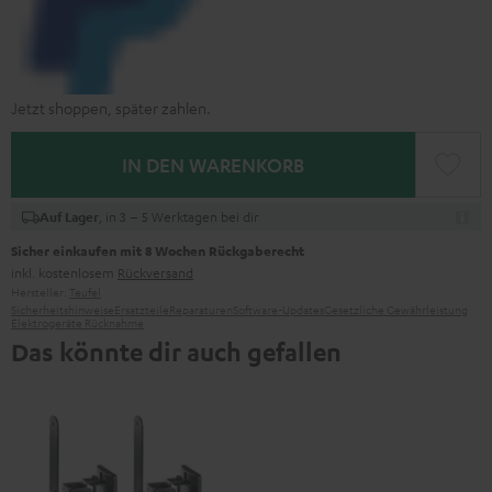
Jetzt shoppen, später zahlen.
IN DEN WARENKORB
, in 3 – 5 Werktagen bei dir
Auf Lager
Sicher einkaufen mit 8 Wochen Rückgaberecht
inkl. kostenlosem
Rückversand
Hersteller:
Teufel
Sicherheitshinweise
Ersatzteile
Reparaturen
Software-Updates
Gesetzliche Gewährleistung
Elektrogeräte Rücknahme
Das könnte dir auch gefallen