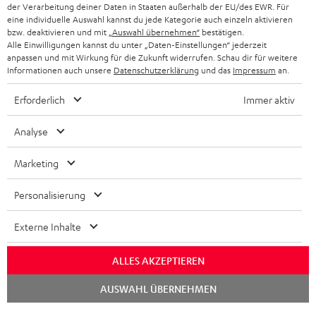
der Verarbeitung deiner Daten in Staaten außerhalb der EU/des EWR. Für
BLUETOOTH-KOPFHÖRER
NEWSLETTER
eine individuelle Auswahl kannst du jede Kategorie auch einzeln aktivieren
BELGIEN
bzw. deaktivieren und mit
„Auswahl übernehmen“
bestätigen.
STEREOANLAGEN
Alle Einwilligungen kannst du unter „Daten-Einstellungen“ jederzeit
STORES
anpassen und mit Wirkung für die Zukunft widerrufen. Schau dir für weitere
FRANKREICH
LAUTSPRECHER
Informationen auch unsere
Datenschutzerklärung
und das
Impressum
an.
DEINE VORTEILE BEI TEUFEL
Erforderlich
Immer aktiv
POLEN
ULTIMA-SERIE
TEUFEL STORY
Analyse
IN-EAR-KOPFHÖRER
SPANIEN
UNSER MANAGEMENT
Marketing
FANSHOP
NACHHALTIGKEIT
ITALIEN
NEUHEITEN
Personalisierung
Technische Änderungen, Tippfehler und Irrtum vorbehalten. Das auf unseren
UNSERE WERTE
Fotos abgebildete Zubehör ist nicht im Lieferumfang enthalten. Etwaige
USA
Entsorgungsgebühren für Batterien sind im Preis inbegriffen.
Externe Inhalte
BILDUNGSRABATT
©2026 Lautsprecher Teufel GmbH - All rights reserved.
WEITERE LÄNDER
ALLES AKZEPTIEREN
GESCHENKGUTSCHEIN
Chat
Impressum
AGB
Datenschutz
Daten-Einstellungen
EU Data Act
AUSWAHL ÜBERNEHMEN
starten
BARRIEREFREIHEIT
Vertrag widerrufen