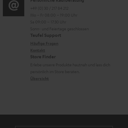
K
g
e
m
n
o
o
+49 (0) 30 / 217 84 212
e
n
V
k
Mo – Fr 08:00 – 19:00 Uhr
-
n
r
z
e
Sa 09:00 – 17:30 Uhr
s
L
t
ä
u
r
Sonn- und Feiertage geschlossen
.
e
a
t
Teufel Support
r
s
t
x
k
e
Häufige Fragen
G
a
i
i
Kontakt
t
R
a
n
t
Store Finder
k
d
ü
r
d
Erlebe unsere Produkte hautnah und lass dich
l
o
a
c
a
persönlich im Store beraten.
e
n
t
k
Übersicht
n
_
e
n
t
h
n
a
i
i
h
e
d
m
d
e
e