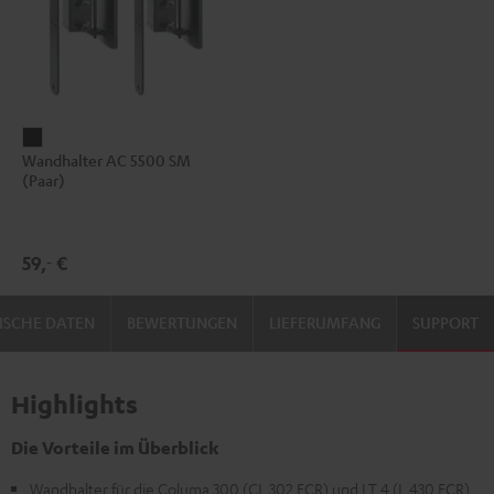
Wandhalter
Wandhalter AC 5500 SM
AC
(Paar)
5500
SM
(Paar)
59,
€
‐
Schwarz
ISCHE DATEN
BEWERTUNGEN
LIEFERUMFANG
SUPPORT
Highlights
Die Vorteile im Überblick
Wandhalter für die Columa 300 (CL 302 FCR) und LT 4 (L 430 FCR)