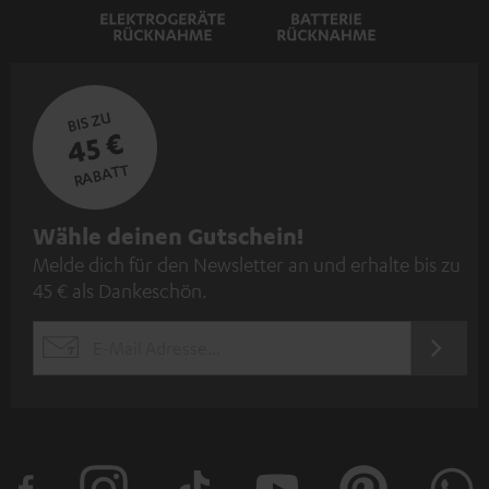
BIS ZU
45 €
RABATT
N
Wähle deinen Gutschein!
Melde dich für den Newsletter an und erhalte bis zu
e
45 € als Dankeschön.
w
s
JETZT
EMAIL
l
ANME
WIDGET
e
t
t