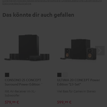
Sicherheitshinweise
Ersatzteile
Reparaturen
Software-Updates
Gesetzliche Gewährleistung
Elektrogeräte Rücknahme
Das könnte dir auch gefallen
CONSONO
ULTIMA
ULTIMA
CONSONO 25 CONCEPT
ULTIMA 20 CONCEPT Power
25
20
20
Surround Power Edition "5.1-
Edition "2.1-Set"
CONCEPT
CONCEPT
CONCEPT
Set"
Mit AV-Receiver im XL-
Viel Bass für Games in Stereo
Surround
Power
Power
Subwoofer
Power
Edition
Edition
579,
€
599,
€
99
99
Edition
"2.1-
"2.1-