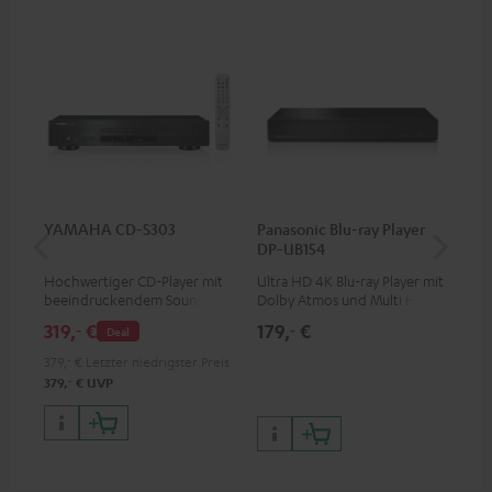
YAMAHA CD-S303
Panasonic Blu-ray Player
1,5
DP-UB154
C7
Hochwertiger CD-Player mit
Ultra HD 4K Blu-ray Player mit
Ver
beeindruckendem Sound und
Dolby Atmos und Multi HDR-
Kab
wertiger Verarbeitung
Unterstützung inklusive
mm
319,
€
179,
€
19
‐
‐
Deal
HDR10+ für eine überragende
Bildqualität mit lebensechten
379,
‐
€
Letzter niedrigster Preis
Kontrasten und Farben
‐
379,
€
UVP