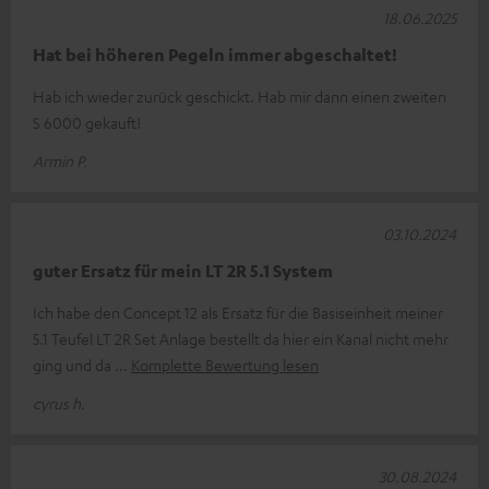
18.06.2025
Hat bei höheren Pegeln immer abgeschaltet!
Hab ich wieder zurück geschickt. Hab mir dann einen zweiten
S 6000 gekauft!
Armin P.
03.10.2024
guter Ersatz für mein LT 2R 5.1 System
Ich habe den Concept 12 als Ersatz für die Basiseinheit meiner
5.1 Teufel LT 2R Set Anlage bestellt da hier ein Kanal nicht mehr
ging und da
Komplette Bewertung lesen
cyrus h.
30.08.2024