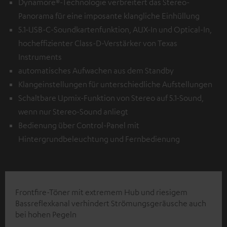
Dynamore®-Technologie verbreitert das Stereo-
Panorama für eine imposante klangliche Einhüllung
5.1-USB-C-Soundkartenfunktion, AUX-In und Optical-In,
hocheffizienter Class-D-Verstärker von Texas
Instruments
automatisches Aufwachen aus dem Standby
Klangeinstellungen für unterschiedliche Aufstellungen
Schaltbare Upmix-Funktion von Stereo auf 5.1-Sound,
wenn nur Stereo-Sound anliegt
Bedienung über Control-Panel mit
Hintergrundbeleuchtung und Fernbedienung
Frontfire-Töner mit extremem Hub und riesigem
Bassreflexkanal verhindert Strömungsgeräusche auch
bei hohen Pegeln