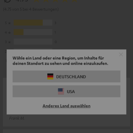
(4.75 von 5 bei 4 Bewertungen)
5
3
4
1
3
0
2
0
Wähle ein Land oder eine Region, um Inhalte für
1
0
deinen Standort zu sehen und online einzukaufen.
DEUTSCHLAND
28.12.2025
USA
Top Teil
Anderes Land auswählen
Preis-Leistung ist das Gerät unschlagbar.
Frank M.