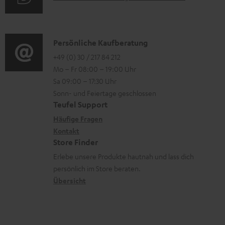
t
i
n
e
u
r
o
z
n
d
o
n
u
i
K
Persönliche Kaufberatung
g
e
m
o
o
+49 (0) 30 / 217 84 212
e
n
V
Mo – Fr 08:00 – 19:00 Uhr
-
n
r
z
e
Sa 09:00 – 17:30 Uhr
L
t
ä
u
r
Sonn- und Feiertage geschlossen
e
a
t
Teufel Support
r
s
x
k
e
Häufige Fragen
G
a
i
Kontakt
t
R
a
n
Store Finder
k
d
ü
r
d
Erlebe unsere Produkte hautnah und lass dich
o
a
c
a
persönlich im Store beraten.
n
t
k
Übersicht
n
e
n
t
n
a
i