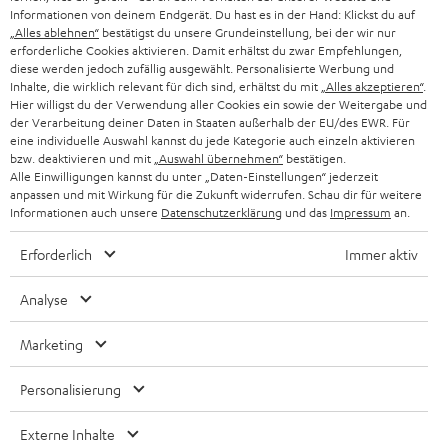
l
HEIMKINO-KOMPLETTANLAGEN
Informationen von deinem Endgerät. Du hast es in der Hand: Klickst du auf
SUPPORT
d
Teufel Onlineshops
„Alles ablehnen“
bestätigst du unsere Grundeinstellung, bei der wir nur
erforderliche Cookies aktivieren. Damit erhältst du zwar Empfehlungen,
SOUNDBAR
u
KARRIERE
diese werden jedoch zufällig ausgewählt. Personalisierte Werbung und
DEUTSCHLAND
Inhalte, die wirklich relevant für dich sind, erhältst du mit
„Alles akzeptieren“
.
n
HIFI-LAUTSPRECHER
Hier willigst du der Verwendung aller Cookies ein sowie der Weitergabe und
PRESSE & MARKETING
g
der Verarbeitung deiner Daten in Staaten außerhalb der EU/des EWR. Für
ÖSTERREICH
eine individuelle Auswahl kannst du jede Kategorie auch einzeln aktivieren
SMART HOME
GESCHÄFTSKUNDEN
bzw. deaktivieren und mit
„Auswahl übernehmen“
bestätigen.
Alle Einwilligungen kannst du unter „Daten-Einstellungen“ jederzeit
SCHWEIZ
BLUETOOTH-LAUTSPRECHER
anpassen und mit Wirkung für die Zukunft widerrufen. Schau dir für weitere
PARTNERPROGRAMM
Informationen auch unsere
Datenschutzerklärung
und das
Impressum
an.
KOPFHÖRER
NIEDERLANDE
BLOG
Erforderlich
Immer aktiv
BLUETOOTH-KOPFHÖRER
NEWSLETTER
Analyse
BELGIEN
STEREOANLAGEN
STORES
Marketing
FRANKREICH
LAUTSPRECHER
DEINE VORTEILE BEI TEUFEL
Personalisierung
POLEN
ULTIMA-SERIE
TEUFEL STORY
Externe Inhalte