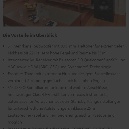
Die Vorteile im Überblick
5.1-Mehrkanal-Subwoofer mit 300-mm-Tieftöner für extrem tiefen
Kickbass bis 22 Hz, sehr hohe Pegel und Räume bis 35 m²
Integrierter AV-Receiver mit Bluetooth 5.0 Qualcomm® aptX™ und
AAC sowie HDMI (ARC, CEC) und Dynamore®-Technologie
Frontfire-Töner mit extremem Hub und riesigem Bassreflexkanal
verhindert Strömungsgeräuche auch bei hohen Pegeln
5.1-USB-C-Soundkartenfunktion und weitere Anschlüsse,
hochwertiger Class-D-Verstärker von Texas Instruments,
automatisches Aufwachen aus dem Standby, Klangeinstellungen
für unterschiedliche Aufstellungen, inklusive 25 m
Lautsprecherkabel und Fernbedienung, auch 2.1-Setups sind
möglich
Passend zum Beispiel für die Serien: CONSONO, CUBYCON,