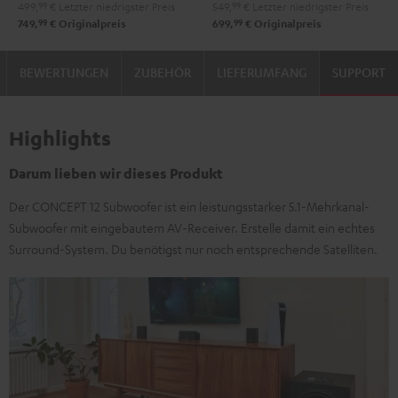
499,
99
€
Letzter niedrigster Preis
549,
99
€
Letzter niedrigster Preis
"5.1-
Set"
Set"
99
99
749,
€
Originalpreis
699,
€
Originalpreis
Set"
Schwarz
Weiß
Schwarz
BEWERTUNGEN
ZUBEHÖR
LIEFERUMFANG
SUPPORT
Highlights
Darum lieben wir dieses Produkt
Der CONCEPT 12 Subwoofer ist ein leistungsstarker 5.1-Mehrkanal-
Subwoofer mit eingebautem AV-Receiver. Erstelle damit ein echtes
Surround-System. Du benötigst nur noch entsprechende Satelliten.