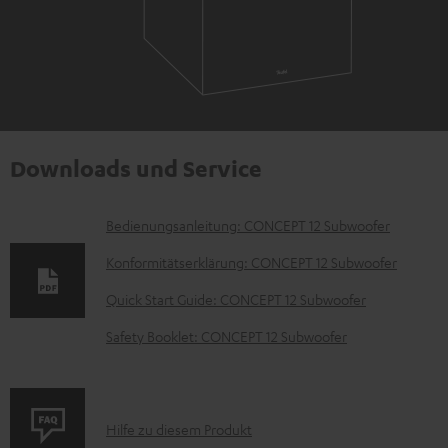
Downloads und Service
D
Bedienungsanleitung: CONCEPT 12 Subwoofer
o
Konformitätserklärung: CONCEPT 12 Subwoofer
k
Quick Start Guide: CONCEPT 12 Subwoofer
u
Safety Booklet: CONCEPT 12 Subwoofer
m
e
n
P
Hilfe zu diesem Produkt
t