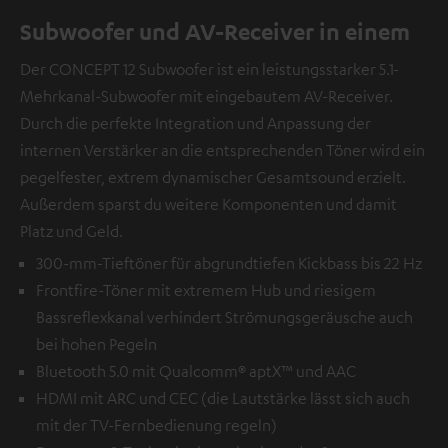
Subwoofer und AV-Receiver in einem
Der CONCEPT 12 Subwoofer ist ein leistungsstarker 5.1-
Mehrkanal-Subwoofer mit eingebautem AV-Receiver.
Durch die perfekte Integration und Anpassung der
internen Verstärker an die entsprechenden Töner wird ein
pegelfester, extrem dynamischer Gesamtsound erzielt.
Außerdem sparst du weitere Komponenten und damit
Platz und Geld.
300-mm-Tieftöner für abgrundtiefen Kickbass bis 22 Hz
Frontfire-Töner mit extremem Hub und riesigem
Bassreflexkanal verhindert Strömungsgeräusche auch
bei hohen Pegeln
Bluetooth 5.0 mit Qualcomm® aptX™ und AAC
HDMI mit ARC und CEC (die Lautstärke lässt sich auch
mit der TV-Fernbedienung regeln)