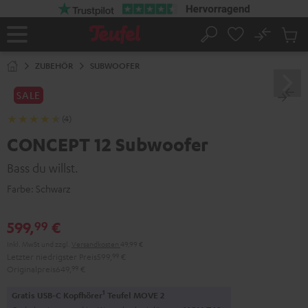
ZUM
NHALT
RINGEN
No
Abs
Startseite
Suche
Artike
im
ZUBEHÖR
SUBWOOFER
Waren
SALE
(4)
CONCEPT 12 Subwoofer
Bass du willst.
Farbe:
Schwarz
599,
€
99
Inkl. MwSt
und zzgl.
Versandkosten
49,99 €
Letzter niedrigster Preis
599,
99
€
Originalpreis
649,
99
€
1
Gratis USB-C Kopfhörer
Teufel MOVE 2