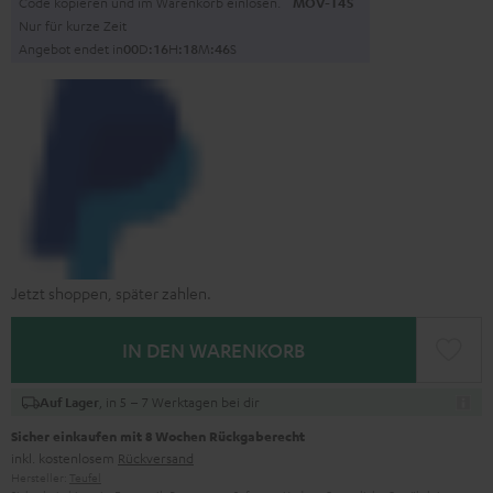
Code kopieren und im Warenkorb einlösen.
MOV-T4S
Nur für kurze Zeit
Angebot endet in
0
0
D
:
1
6
H
:
1
8
M
:
4
5
S
Jetzt shoppen, später zahlen.
IN DEN WARENKORB
, in 5 – 7 Werktagen bei dir
Auf Lager
Sicher einkaufen mit 8 Wochen Rückgaberecht
inkl. kostenlosem
Rückversand
Hersteller:
Teufel