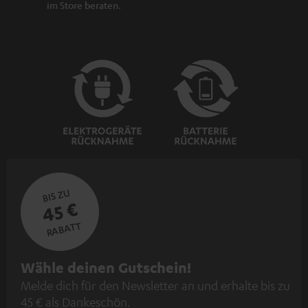
im Store beraten.
BIS ZU
45 €
RABATT
N
Wähle deinen Gutschein!
Melde dich für den Newsletter an und erhalte bis zu
e
45 € als Dankeschön.