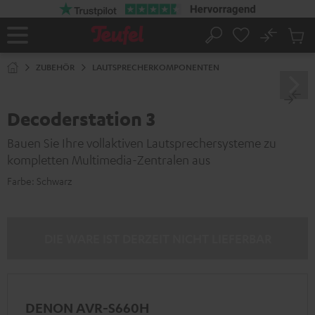
ZUM
NHALT
RINGEN
No
Abs
Startseite
Suche
Artike
im
ZUBEHÖR
LAUTSPRECHERKOMPONENTEN
Waren
Decoderstation 3
Bauen Sie Ihre vollaktiven Lautsprechersysteme zu
kompletten Multimedia-Zentralen aus
Farbe:
Schwarz
DIE WARE IST DERZEIT NICHT LIEFERBAR
DENON AVR-S660H