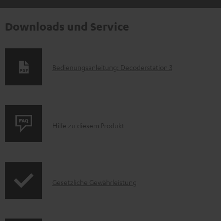
Downloads und Service
D
Bedienungsanleitung: Decoderstation 3
o
k
u
P
m
Hilfe zu diesem Produkt
r
e
o
n
d
t
I
Gesetzliche Gewährleistung
u
e
n
k
z
f
t
u