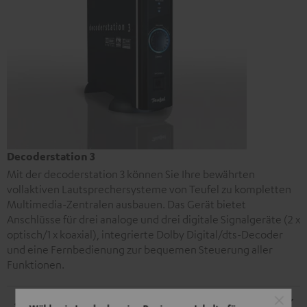
Decoderstation 3
Mit der decoderstation 3 können Sie Ihre bewährten
vollaktiven Lautsprechersysteme von Teufel zu kompletten
Multimedia-Zentralen ausbauen. Das Gerät bietet
Anschlüsse für drei analoge und drei digitale Signalgeräte (2 x
optisch/1 x koaxial), integrierte Dolby Digital/dts-Decoder
und eine Fernbedienung zur bequemen Steuerung aller
Funktionen.
Abmessungen