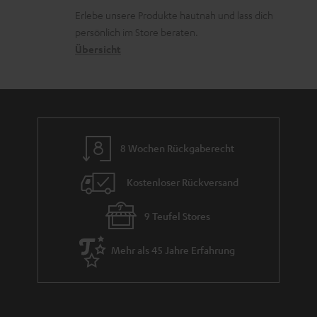
k
d
ü
r
Erlebe unsere Produkte hautnah und lass dich
o
a
c
a
persönlich im Store beraten.
n
t
k
Übersicht
n
e
n
t
n
a
i
h
e
m
8 Wochen Rückgaberecht
e
Kostenloser Rückversand
9 Teufel Stores
Mehr als 45 Jahre Erfahrung