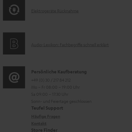
o
F
m
E
Elektrogeräte Rücknahme
r
A
H
l
m
Q
e
e
a
s
r
k
t
u
A
Audio-Lexikon: Fachbegriffe schnell erklärt
t
i
n
u
r
o
t
d
o
n
e
i
K
Persönliche Kaufberatung
g
e
r
o
o
+49 (0) 30 / 217 84 212
e
n
l
Mo – Fr 08:00 – 19:00 Uhr
-
n
r
z
a
Sa 09:00 – 17:30 Uhr
L
t
ä
u
Sonn- und Feiertage geschlossen
d
e
a
t
Teufel Support
r
e
x
k
e
Häufige Fragen
G
n
i
Kontakt
t
R
a
Store Finder