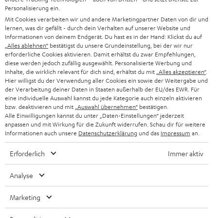
n
HIFI-LAUTSPRECHER
Personalisierung ein.
PRESSE & MARKETING
g
Mit Cookies verarbeiten wir und andere Marketingpartner Daten von dir und
ÖSTERREICH
SMART HOME
lernen, was dir gefällt - durch dein Verhalten auf unserer Website und
GESCHÄFTSKUNDEN
Informationen von deinem Endgerät. Du hast es in der Hand: Klickst du auf
„Alles ablehnen“
bestätigst du unsere Grundeinstellung, bei der wir nur
SCHWEIZ
BLUETOOTH-LAUTSPRECHER
PARTNERPROGRAMM
erforderliche Cookies aktivieren. Damit erhältst du zwar Empfehlungen,
diese werden jedoch zufällig ausgewählt. Personalisierte Werbung und
KOPFHÖRER
Inhalte, die wirklich relevant für dich sind, erhältst du mit
„Alles akzeptieren“
.
NIEDERLANDE
BLOG
Hier willigst du der Verwendung aller Cookies ein sowie der Weitergabe und
der Verarbeitung deiner Daten in Staaten außerhalb der EU/des EWR. Für
BLUETOOTH-KOPFHÖRER
NEWSLETTER
eine individuelle Auswahl kannst du jede Kategorie auch einzeln aktivieren
BELGIEN
bzw. deaktivieren und mit
„Auswahl übernehmen“
bestätigen.
STEREOANLAGEN
Alle Einwilligungen kannst du unter „Daten-Einstellungen“ jederzeit
STORES
anpassen und mit Wirkung für die Zukunft widerrufen. Schau dir für weitere
FRANKREICH
LAUTSPRECHER
Informationen auch unsere
Datenschutzerklärung
und das
Impressum
an.
DEINE VORTEILE BEI TEUFEL
Erforderlich
Immer aktiv
POLEN
ULTIMA-SERIE
TEUFEL STORY
Analyse
IN-EAR-KOPFHÖRER
SPANIEN
UNSER MANAGEMENT
Marketing
FANSHOP
NACHHALTIGKEIT
ITALIEN