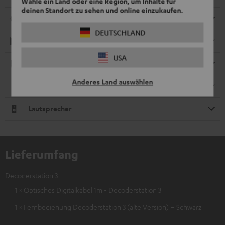
Wähle ein Land oder eine Region, um Inhalte für
deinen Standort zu sehen und online einzukaufen.
Anschlüsse
DEUTSCHLAND
Wiedergabe
USA
Elektronik
Anderes Land auswählen
Fernbedienung
Lautsprecher
Lieferumfang
Decoderstation 3
1 × Optisches Digitalkabel 1m - Decoderstation 3
1 × Fernbedienung Decoderstation 3 (alte Version) – Schwarz