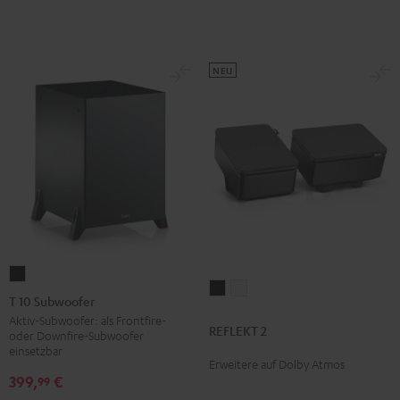
NEU
T
REFLEKT
REFLEKT
10
T 10 Subwoofer
2
2
Subwoofer
Aktiv-Subwoofer: als Frontfire-
REFLEKT 2
Schwarz
Weiß
oder Downfire-Subwoofer
Schwarz
einsetzbar
Erweitere auf Dolby Atmos
399,
€
99