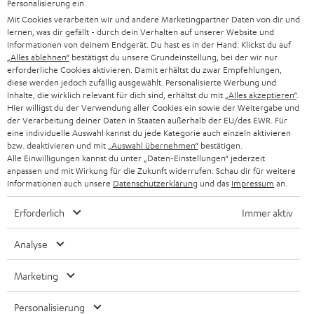
Personalisierung ein.
DEUTSCHLAND
n
Mit Cookies verarbeiten wir und andere Marketingpartner Daten von dir und
HIFI-LAUTSPRECHER
PRESSE & MARKETING
lernen, was dir gefällt - durch dein Verhalten auf unserer Website und
g
ÖSTERREICH
Informationen von deinem Endgerät. Du hast es in der Hand: Klickst du auf
SMART HOME
„Alles ablehnen“
bestätigst du unsere Grundeinstellung, bei der wir nur
GESCHÄFTSKUNDEN
erforderliche Cookies aktivieren. Damit erhältst du zwar Empfehlungen,
SCHWEIZ
BLUETOOTH-LAUTSPRECHER
diese werden jedoch zufällig ausgewählt. Personalisierte Werbung und
PARTNERPROGRAMM
Inhalte, die wirklich relevant für dich sind, erhältst du mit
„Alles akzeptieren“
.
Hier willigst du der Verwendung aller Cookies ein sowie der Weitergabe und
KOPFHÖRER
NIEDERLANDE
der Verarbeitung deiner Daten in Staaten außerhalb der EU/des EWR. Für
BLOG
eine individuelle Auswahl kannst du jede Kategorie auch einzeln aktivieren
BLUETOOTH-KOPFHÖRER
bzw. deaktivieren und mit
„Auswahl übernehmen“
bestätigen.
NEWSLETTER
Alle Einwilligungen kannst du unter „Daten-Einstellungen“ jederzeit
BELGIEN
anpassen und mit Wirkung für die Zukunft widerrufen. Schau dir für weitere
STEREOANLAGEN
STORES
Informationen auch unsere
Datenschutzerklärung
und das
Impressum
an.
FRANKREICH
LAUTSPRECHER
Erforderlich
Immer aktiv
DEINE VORTEILE BEI TEUFEL
POLEN
ULTIMA-SERIE
Analyse
TEUFEL STORY
IN-EAR-KOPFHÖRER
SPANIEN
UNSER MANAGEMENT
Marketing
FANSHOP
NACHHALTIGKEIT
Personalisierung
ITALIEN