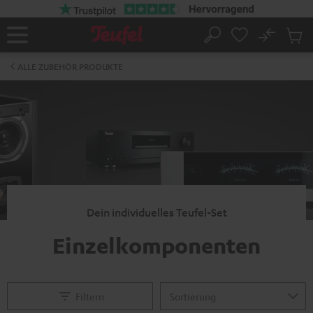
ZUM
NHALT
RINGEN
No
Abs
Startseite
Suche
Artike
im
ALLE ZUBEHÖR PRODUKTE
Waren
Dein individuelles Teufel-Set
Einzelkomponenten
Filtern