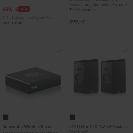
6
Ansteuerung der beiden System 6
639,
€
‐
Deal
THX Subwoofer
THX
749,
‐
€
Letzter niedrigster Preis
Schwarz
299,
€
‐
‐
749,
€
UVP
SYSTEM
Subwoofer
6
Wireless
SYSTEM 6 THX "5.2>7.2-Ausbau-
Subwoofer Wireless Receiver
Set Dipol"
THX
Receiver
Empfangsmodul zum kabellosen