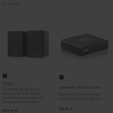
24 Produkte
EFFEKT
EFFEKT
Subwoofer
2
2
EFFEKT 2
Wireless
Subwoofer Wireless Transmitter
Schwarz
Weiß
Kabelloses, aktives Stereo-
Transmitter
Lautsprecher-Paar als Rear-
Sendemodul zum kabellosen
Schwarz
Speaker-Erweiterungsset für
Senden eines Subwoofer-Signals
geeignete Teufel Systeme
99,
€
99
399,
€
99