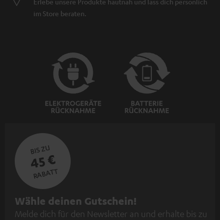
Erlebe unsere Produkte hautnah und lass dich persönlich
im Store beraten.
BIS ZU
45 €
RABATT
N
Wähle deinen Gutschein!
Melde dich für den Newsletter an und erhalte bis zu
e