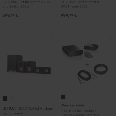
7.2-Ausbau-Set für System 6 THX
5.1-Ausbau-Set für Theater
"5.2>7.2-
Ausbau-
und ähnliche Sets
500/Theater 500S
Ausbau-
Set
399,
€
999,
€
Set
Surround"
99
99
Direkt"
Schwarz
Schwarz
Wireless
ULTIMA
ULTIMA
Audio
Wireless Audio
40/20
40/20
ULTIMA 40/20 "2.0>5.1 Ausbau-
Schwarz
Bundle aus Rearstation 4
"2.0>5.1
"2.0>5.1
Set Surround"
(Sender+Empfänger) und