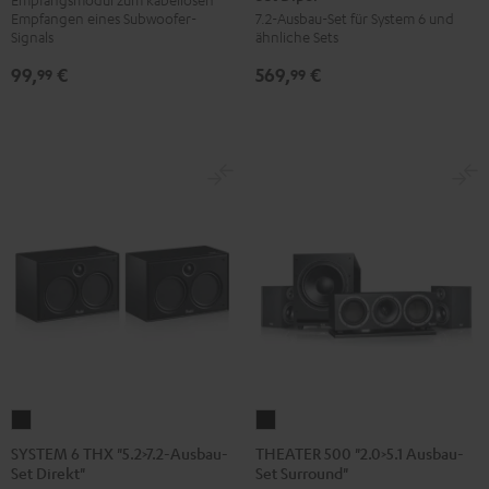
Empfangen eines Subwoofer-
7.2-Ausbau-Set für System 6 und
"5.2>7.2-
Schwarz
Signals
ähnliche Sets
Ausbau-
99,
€
569,
€
Set
99
99
Dipol"
Schwarz
SYSTEM
THEATER
6
500
SYSTEM 6 THX "5.2>7.2-Ausbau-
THEATER 500 "2.0>5.1 Ausbau-
Set Direkt"
Set Surround"
THX
"2.0>5.1