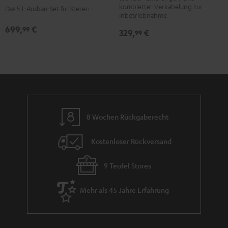
Ausbau-
Ausbau-
kompletter Verkabelung zur
Das 5.1-Ausbau-Set für Stereo-Sets
Inbetriebnahme
Set
Set
Surround"
Surround"
699,
€
99
329,
€
99
Schwarz
Weiß
8 Wochen Rückgaberecht
Kostenloser Rückversand
9 Teufel Stores
Mehr als 45 Jahre Erfahrung