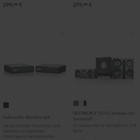
Schwarz
299,
€
279,
€
99
99
DEFINION
DEFINION
Subwoofer
3
3
DEFINION 3 "2.0>5.1 Ausbau-Set
Wireless
Subwoofer Wireless Set
Surround"
"2.0>5.1
"2.0>5.1
Set
5.1-Ausbau-Set für die Definion 3/3S
Set aus Wireless Transmitter und
Ausbau-
Ausbau-
Schwarz
Serie
Receiver zur kabellosen
Set
Set
Übertragung des Subwoofer-