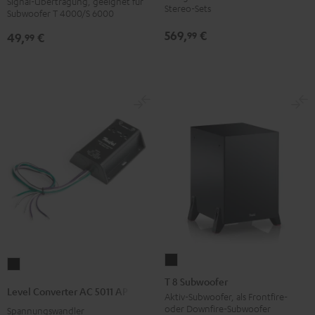
Signal-Übertragung, geeignet für
Schwarz
6000
Stereo-Sets
Subwoofer T 4000/S 6000
Version
SW
569,
€
99
49,
€
99
Schwarz
T
Level
8
T 8 Subwoofer
Converter
Level Converter AC 5011 AP
Subwoofer
Aktiv-Subwoofer, als Frontfire-
AC
oder Downfire-Subwoofer
Spannungswandler
Schwarz