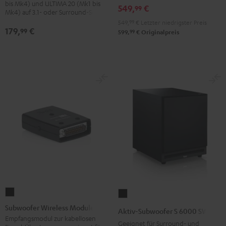
bis Mk4) und ULTIMA 20 (Mk1 bis
549,
€
99
Night
Mk4) auf 3.1- oder Surround-Sets
Black
549,
99
€
Letzter niedrigster Preis
179,
€
99
99
599,
€
Originalpreis
Subwoofer
Aktiv-
Wireless
Subwoofer
Subwoofer Wireless Module
Aktiv-Subwoofer S 6000 SW
Module
S
Empfangsmodul zur kabellosen
Geeignet für Surround- und