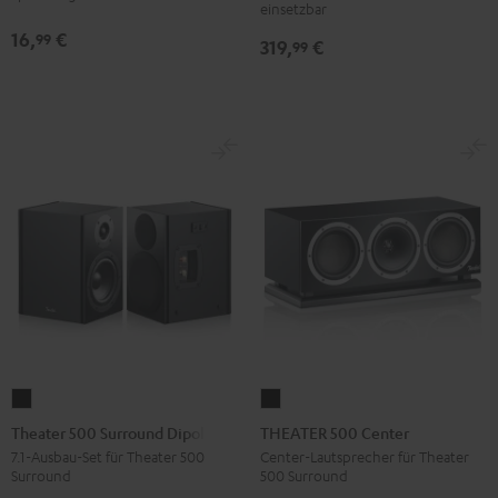
5011
einsetzbar
AP
16,
€
99
319,
€
99
Schwarz
Theater
THEATER
500
500
Theater 500 Surround Dipole
THEATER 500 Center
Surround
Center
7.1-Ausbau-Set für Theater 500
Center-Lautsprecher für Theater
Surround
500 Surround
Dipole
Schwarz