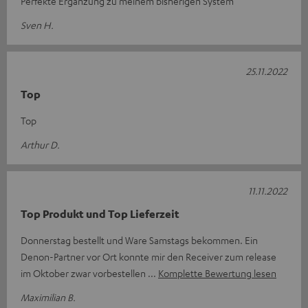
Perfekte Ergänzung zu meinem bisherigen System
Sven H.
25.11.2022
Top
Top
Arthur D.
11.11.2022
Top Produkt und Top Lieferzeit
Donnerstag bestellt und Ware Samstags bekommen. Ein
Denon-Partner vor Ort konnte mir den Receiver zum release
im Oktober zwar vorbestellen
Komplette Bewertung lesen
Maximilian B.