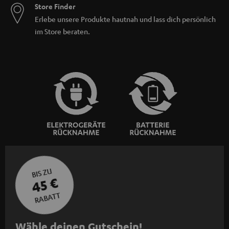
Store Finder
Erlebe unsere Produkte hautnah und lass dich persönlich
im Store beraten.
BIS ZU
45 €
RABATT
N
Wähle deinen Gutschein!