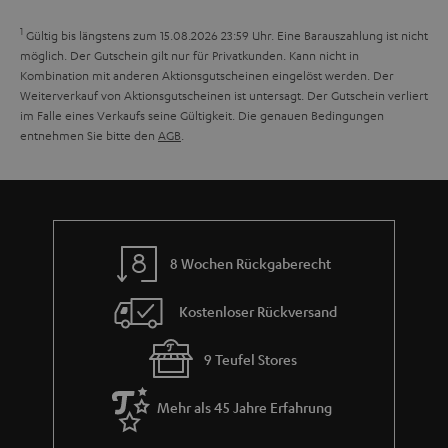
h
e
1
Gültig bis längstens zum 15.08.2026 23:59 Uhr.
Eine Barauszahlung ist nicht
m
möglich. Der Gutschein gilt nur für Privatkunden. Kann nicht in
Kombination mit anderen Aktionsgutscheinen eingelöst werden. Der
e
Weiterverkauf von Aktionsgutscheinen ist untersagt. Der Gutschein verliert
im Falle eines Verkaufs seine Gültigkeit. Die genauen Bedingungen
entnehmen Sie bitte den
AGB
.
8 Wochen Rückgaberecht
Kostenloser Rückversand
9 Teufel Stores
Mehr als 45 Jahre Erfahrung