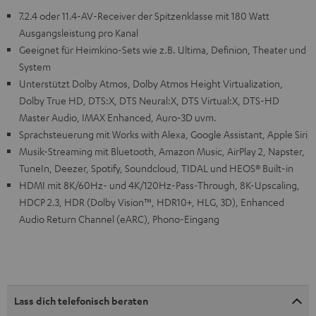
7.2.4 oder 11.4-AV-Receiver der Spitzenklasse mit 180 Watt
Ausgangsleistung pro Kanal
Geeignet für Heimkino-Sets wie z.B. Ultima, Definion, Theater und
System
Unterstützt Dolby Atmos, Dolby Atmos Height Virtualization,
Dolby True HD, DTS:X, DTS Neural:X, DTS Virtual:X, DTS-HD
Master Audio, IMAX Enhanced, Auro-3D uvm.
Sprachsteuerung mit Works with Alexa, Google Assistant, Apple Siri
Musik-Streaming mit Bluetooth, Amazon Music, AirPlay 2, Napster,
TuneIn, Deezer, Spotify, Soundcloud, TIDAL und HEOS® Built-in
HDMI mit 8K/60Hz- und 4K/120Hz-Pass-Through, 8K-Upscaling,
HDCP 2.3, HDR (Dolby Vision™, HDR10+, HLG, 3D), Enhanced
Audio Return Channel (eARC), Phono-Eingang
Lass dich telefonisch beraten