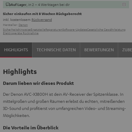
, in 2 – 4 Werktagen bei dir
Auf Lager
Sicher einkaufen mit 8 Wochen Rückgaberecht
inkl. kostenlosem
Rückversand
Hersteller:
Denon
Sicherheitshinweise
Ersatzteile
Reparaturen
Software-Updates
Gesetzliche Gewährleistung
Elektrogeräte Rücknahme
HIGHLIGHTS
TECHNISCHE DATEN
BEWERTUNGEN
ZUB
Highlights
Darum lieben wir dieses Produkt
Der Denon AVC-X3800H ist dein AV-Receiver der Spitzenklasse. In
mittelgroßen und großen Räumen erlebst du echten, mitreißenden
3D-Sound und profitierst von umfangreichen Video- und Streaming-
Möglichkeiten.
Die Vorteile im Überblick