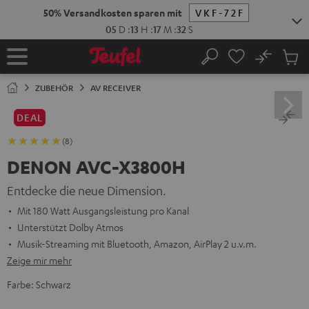
ZUM
50% Versandkosten sparen mit
NHALT
RINGEN
05
D
:
13
H
:
17
M
:
31
S
No
Abs
Startseite
Suche
Artike
im
ZUBEHÖR
AV RECEIVER
Waren
DEAL
(8)
DENON AVC-X3800H
Entdecke die neue Dimension.
Mit 180 Watt Ausgangsleistung pro Kanal
Unterstützt Dolby Atmos
Musik-Streaming mit Bluetooth, Amazon, AirPlay 2 u.v.m.
Zeige mir mehr
Farbe:
Schwarz