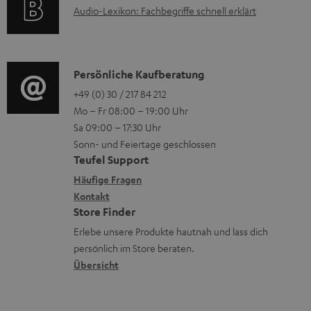
e
r
A
Audio-Lexikon: Fachbegriffe schnell erklärt
t
i
n
l
u
r
o
z
a
d
o
n
u
d
i
K
Persönliche Kaufberatung
g
e
m
e
o
o
+49 (0) 30 / 217 84 212
e
n
V
n
Mo – Fr 08:00 – 19:00 Uhr
-
n
r
z
e
Sa 09:00 – 17:30 Uhr
L
t
ä
u
r
Sonn- und Feiertage geschlossen
e
a
t
Teufel Support
r
s
x
k
e
Häufige Fragen
G
a
i
Kontakt
t
R
a
n
Store Finder
k
d
ü
r
d
Erlebe unsere Produkte hautnah und lass dich
o
a
c
a
persönlich im Store beraten.
n
t
k
Übersicht
n
e
n
t
n
a
i