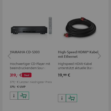
YAMAHA CD-S303
High-Speed HDMI® Kabel
Hi
mit Ethernet
mit
Hochwertiger CD-Player mit
Highspeed HDMI-Kabel
Hig
beeindruckendem Sound und
unterstützt aktuelle Standards
unt
wertiger Verarbeitung
wie z.B. 4K 50/60p und 4K 3D
wie
319,
€
19,
€
16
‐
99
Deal
379,
‐
€
Letzter niedrigster Preis
‐
379,
€
UVP