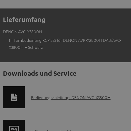
Lieferumfang
DENON AVC-X3800H
1 × Fernbedienung RC-1253 für DENON AVR-X2800H DAB/AVC-
X3800H – Schwarz
Downloads und Service
D
Bedienungsanleitung: DENON AVC-X3800H
o
k
u