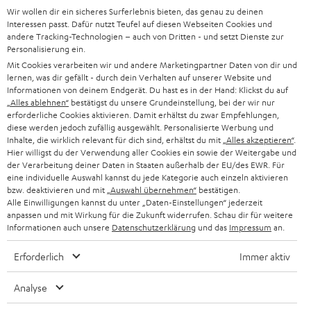
Wir wollen dir ein sicheres Surferlebnis bieten, das genau zu deinen
SOUNDBAR
u
KARRIERE
Interessen passt. Dafür nutzt Teufel auf diesen Webseiten Cookies und
DEUTSCHLAND
n
andere Tracking-Technologien – auch von Dritten - und setzt Dienste zur
HIFI-LAUTSPRECHER
Personalisierung ein.
PRESSE & MARKETING
g
Mit Cookies verarbeiten wir und andere Marketingpartner Daten von dir und
ÖSTERREICH
SMART HOME
lernen, was dir gefällt - durch dein Verhalten auf unserer Website und
GESCHÄFTSKUNDEN
Informationen von deinem Endgerät. Du hast es in der Hand: Klickst du auf
„Alles ablehnen“
bestätigst du unsere Grundeinstellung, bei der wir nur
SCHWEIZ
BLUETOOTH-LAUTSPRECHER
PARTNERPROGRAMM
erforderliche Cookies aktivieren. Damit erhältst du zwar Empfehlungen,
diese werden jedoch zufällig ausgewählt. Personalisierte Werbung und
KOPFHÖRER
Inhalte, die wirklich relevant für dich sind, erhältst du mit
„Alles akzeptieren“
.
NIEDERLANDE
BLOG
Hier willigst du der Verwendung aller Cookies ein sowie der Weitergabe und
der Verarbeitung deiner Daten in Staaten außerhalb der EU/des EWR. Für
BLUETOOTH-KOPFHÖRER
NEWSLETTER
eine individuelle Auswahl kannst du jede Kategorie auch einzeln aktivieren
BELGIEN
bzw. deaktivieren und mit
„Auswahl übernehmen“
bestätigen.
STEREOANLAGEN
Alle Einwilligungen kannst du unter „Daten-Einstellungen“ jederzeit
STORES
anpassen und mit Wirkung für die Zukunft widerrufen. Schau dir für weitere
FRANKREICH
LAUTSPRECHER
Informationen auch unsere
Datenschutzerklärung
und das
Impressum
an.
DEINE VORTEILE BEI TEUFEL
Erforderlich
Immer aktiv
POLEN
ULTIMA-SERIE
TEUFEL STORY
Analyse
IN-EAR-KOPFHÖRER
SPANIEN
UNSER MANAGEMENT