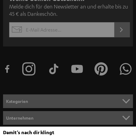
Melde dich für den Newsletter an und erhalte bis zu
e
45 € als Dankeschön.
w
s
JETZT
EMAIL
l
ANME
WIDGET
e
t
t
e
r
a
n
Kategorien
m
HEIMKINO
e
Unternehmen
l
HEIMKINO-KOMPLETTANLAGEN
SUPPORT
Damit‘s nach dir klingt
d
Teufel Onlineshops