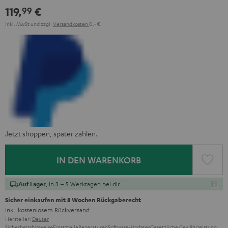
119,
€
99
Inkl. MwSt
und zzgl.
Versandkosten
0,‐ €
Jetzt shoppen, später zahlen.
IN DEN WARENKORB
, in 3 – 5 Werktagen bei dir
Auf Lager
Sicher einkaufen mit 8 Wochen Rückgaberecht
inkl. kostenlosem
Rückversand
Hersteller:
Deuter
Sicherheitshinweise
Ersatzteile
Reparaturen
Software-Updates
Gesetzliche Gewährleistung