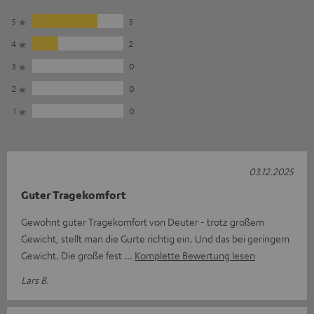
5
5
4
2
3
0
2
0
1
0
03.12.2025
Guter Tragekomfort
Gewohnt guter Tragekomfort von Deuter - trotz großem
Gewicht, stellt man die Gurte richtig ein. Und das bei geringem
Gewicht. Die große fest
Komplette Bewertung lesen
Lars B.