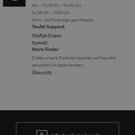
n
n
V
Mo – Fr 08:00 – 19:00 Uhr
-
n
r
z
e
Sa 09:00 – 17:30 Uhr
L
t
ä
u
r
Sonn- und Feiertage geschlossen
e
a
t
Teufel Support
r
s
x
k
e
Häufige Fragen
G
a
i
Kontakt
t
R
a
n
Store Finder
k
d
ü
r
d
Erlebe unsere Produkte hautnah und lass dich
o
a
c
a
persönlich im Store beraten.
n
t
k
Übersicht
n
e
n
t
n
a
i
h
e
m
e