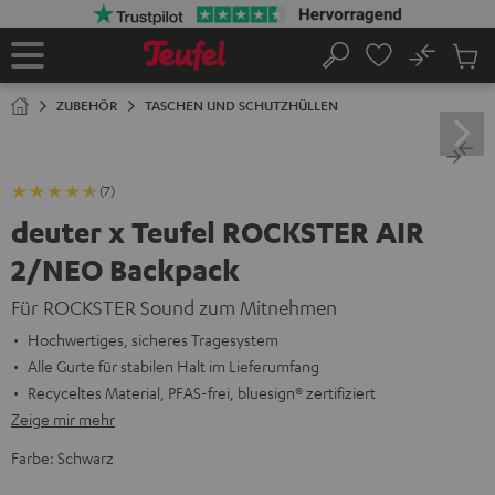
ZUM
NHALT
RINGEN
No
Abs
Startseite
Suche
Artike
im
ZUBEHÖR
TASCHEN UND SCHUTZHÜLLEN
Waren
(7)
deuter x Teufel ROCKSTER AIR
2/NEO Backpack
Für ROCKSTER Sound zum Mitnehmen
Hochwertiges, sicheres Tragesystem
Alle Gurte für stabilen Halt im Lieferumfang
Recyceltes Material, PFAS-frei, bluesign® zertifiziert
Zeige mir mehr
Farbe:
Schwarz