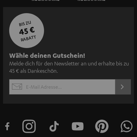
BIS ZU
45 €
RABATT
N
Wähle deinen Gutschein!
Melde dich für den Newsletter an und erhalte bis zu
e
45 € als Dankeschön.
w
s
JETZT
EMAIL
l
ANME
WIDGET
e
t
t
e