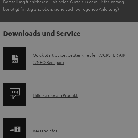
Darstellung für sicheren Halt beide Gurte aus dem Lieferumfang
benötigt (mittig und oben, siehe auch beiliegende Anleitung)
Downloads und Service
D
Quick Start Guide: deuter x Teufel ROCKSTER AIR
2/NEO Backpack
o
k
u
m
P
Hilfe zu diesem Produkt
e
r
n
o
t
d
e
I
Versandinfos
u