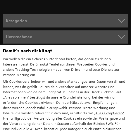
r
a
n
Kategorien
m
HEIMKINO
e
Unternehmen
l
HEIMKINO-KOMPLETTANLAGEN
SUPPORT
Damit‘s nach dir klingt
d
Teufel Onlineshops
Wir wollen dir ein sicheres Surferlebnis bieten, das genau zu deinen
SOUNDBAR
u
KARRIERE
Interessen passt. Dafür nutzt Teufel auf diesen Webseiten Cookies und
DEUTSCHLAND
n
andere Tracking-Technologien – auch von Dritten - und setzt Dienste zur
HIFI-LAUTSPRECHER
Personalisierung ein.
PRESSE & MARKETING
g
Mit Cookies verarbeiten wir und andere Marketingpartner Daten von dir und
ÖSTERREICH
SMART HOME
lernen, was dir gefällt - durch dein Verhalten auf unserer Website und
GESCHÄFTSKUNDEN
Informationen von deinem Endgerät. Du hast es in der Hand: Klickst du auf
„Alles ablehnen“
bestätigst du unsere Grundeinstellung, bei der wir nur
SCHWEIZ
BLUETOOTH-LAUTSPRECHER
PARTNERPROGRAMM
erforderliche Cookies aktivieren. Damit erhältst du zwar Empfehlungen,
diese werden jedoch zufällig ausgewählt. Personalisierte Werbung und
KOPFHÖRER
Inhalte, die wirklich relevant für dich sind, erhältst du mit
„Alles akzeptieren“
.
NIEDERLANDE
BLOG
Hier willigst du der Verwendung aller Cookies ein sowie der Weitergabe und
der Verarbeitung deiner Daten in Staaten außerhalb der EU/des EWR. Für
BLUETOOTH-KOPFHÖRER
NEWSLETTER
eine individuelle Auswahl kannst du jede Kategorie auch einzeln aktivieren
BELGIEN