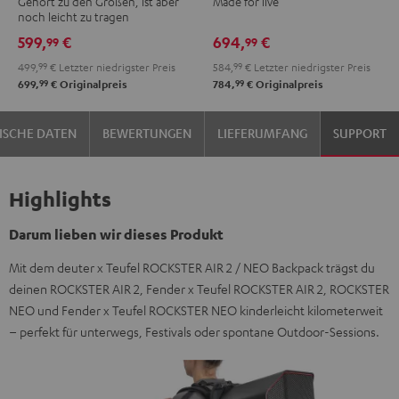
Gehört zu den Großen, ist aber
Made for live
Schwarz
+
noch leicht zu tragen
Shure
599,
€
694,
€
99
99
PGA58
499,
99
€
Letzter niedrigster Preis
584,
99
€
Letzter niedrigster Preis
Schwarz
99
99
699,
€
Originalpreis
784,
€
Originalpreis
ISCHE DATEN
BEWERTUNGEN
LIEFERUMFANG
SUPPORT
Highlights
Darum lieben wir dieses Produkt
Mit dem deuter x Teufel ROCKSTER AIR 2 / NEO Backpack trägst du
deinen ROCKSTER AIR 2, Fender x Teufel ROCKSTER AIR 2, ROCKSTER
NEO und Fender x Teufel ROCKSTER NEO kinderleicht kilometerweit
– perfekt für unterwegs, Festivals oder spontane Outdoor-Sessions.