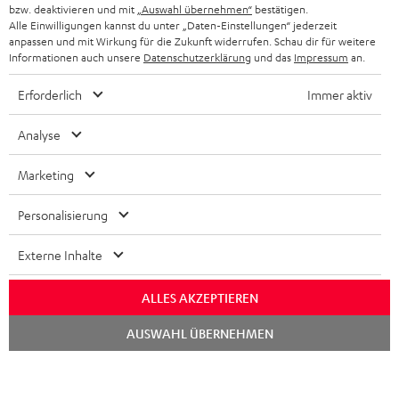
bzw. deaktivieren und mit
„Auswahl übernehmen“
bestätigen.
STEREOANLAGEN
Alle Einwilligungen kannst du unter „Daten-Einstellungen“ jederzeit
STORES
anpassen und mit Wirkung für die Zukunft widerrufen. Schau dir für weitere
FRANKREICH
LAUTSPRECHER
Informationen auch unsere
Datenschutzerklärung
und das
Impressum
an.
DEINE VORTEILE BEI TEUFEL
Erforderlich
Immer aktiv
POLEN
ULTIMA-SERIE
TEUFEL STORY
Analyse
IN-EAR-KOPFHÖRER
SPANIEN
UNSER MANAGEMENT
Marketing
FANSHOP
NACHHALTIGKEIT
ITALIEN
NEUHEITEN
Personalisierung
Technische Änderungen, Tippfehler und Irrtum vorbehalten. Das auf unseren
UNSERE WERTE
Fotos abgebildete Zubehör ist nicht im Lieferumfang enthalten. Etwaige
USA
Entsorgungsgebühren für Batterien sind im Preis inbegriffen.
Externe Inhalte
BILDUNGSRABATT
©2026 Lautsprecher Teufel GmbH - All rights reserved.
WEITERE LÄNDER
ALLES AKZEPTIEREN
GESCHENKGUTSCHEIN
Chat
Impressum
AGB
Datenschutz
Daten-Einstellungen
EU Data Act
AUSWAHL ÜBERNEHMEN
starten
BARRIEREFREIHEIT
Vertrag widerrufen