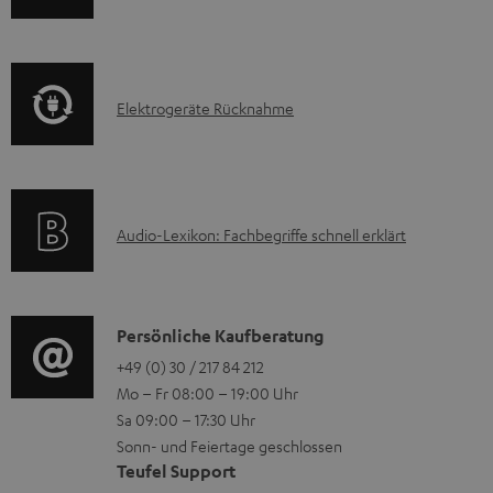
n
k
f
t
o
F
E
Elektrogeräte Rücknahme
r
A
l
m
Q
e
a
s
k
t
A
Audio-Lexikon: Fachbegriffe schnell erklärt
t
i
u
r
o
d
o
n
i
K
Persönliche Kaufberatung
g
e
o
o
+49 (0) 30 / 217 84 212
e
n
Mo – Fr 08:00 – 19:00 Uhr
-
n
r
z
Sa 09:00 – 17:30 Uhr
L
t
ä
u
Sonn- und Feiertage geschlossen
e
a
t
Teufel Support
r