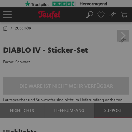
ZUM
NHALT
RINGEN
No
Abs
Startseite
Suche
Artike
im
ZUBEHÖR
Waren
DIABLO IV - Sticker-Set
Farbe:
Schwarz
DIE WARE IST NICHT MEHR VERFÜGBAR
Lautsprecher und Subwoofer sind nicht im Lieferumfang enthalten.
HIGHLIGHTS
LIEFERUMFANG
SUPPORT