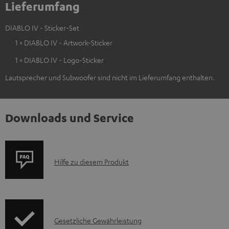
Lieferumfang
DIABLO IV - Sticker-Set
1 × DIABLO IV - Artwork-Sticker
1 × DIABLO IV - Logo-Sticker
Lautsprecher und Subwoofer sind nicht im Lieferumfang enthalten.
Downloads und Service
P
Hilfe zu diesem Produkt
r
o
d
I
Gesetzliche Gewährleistung
u