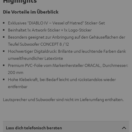
Highlights
Die Vorteile im Überblick
Exklusives "DIABLO IV – Vessel of Hatred" Sticker-Set
Beinhaltet 1x Artwork-Sticker + 1x Logo-Sticker
Besonders geeignet zur Anbringung auf den Gehäuseflächen der
Teufel Subwoofer CONCEPT 8 / 12
Hochwertiger Digitaldruck: Brillante und leuchtende Farben dank
umwelt­freundlicher Latextinte
Premium PVC-Folie vom Markenhersteller ORACAL, Durchmesser:
200 mm
Hohe Klebekraft, bei Bedarf leicht und rückstandslos wieder
entfernbar
Lautsprecher und Subwoofer sind nicht im Lieferumfang enthalten.
Lass dich telefonisch beraten