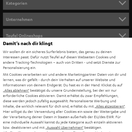
n
Kategorien
m
HEIMKINO
e
Unternehmen
l
HEIMKINO-KOMPLETTANLAGEN
SUPPORT
d
Teufel Onlineshops
SOUNDBAR
Damit‘s nach dir klingt
u
KARRIERE
DEUTSCHLAND
Wir wollen dir ein sicheres Surferlebnis bieten, das genau zu deinen
n
HIFI-LAUTSPRECHER
Interessen passt. Dafür nutzt Teufel auf diesen Webseiten Cookies und
PRESSE & MARKETING
g
andere Tracking-Technologien – auch von Dritten - und setzt Dienste zur
ÖSTERREICH
Personalisierung ein.
SMART HOME
GESCHÄFTSKUNDEN
Mit Cookies verarbeiten wir und andere Marketingpartner Daten von dir und
lernen, was dir gefällt - durch dein Verhalten auf unserer Website und
SCHWEIZ
BLUETOOTH-LAUTSPRECHER
PARTNERPROGRAMM
Informationen von deinem Endgerät. Du hast es in der Hand: Klickst du auf
„Alles ablehnen“
bestätigst du unsere Grundeinstellung, bei der wir nur
KOPFHÖRER
erforderliche Cookies aktivieren. Damit erhältst du zwar Empfehlungen,
NIEDERLANDE
BLOG
diese werden jedoch zufällig ausgewählt. Personalisierte Werbung und
Inhalte, die wirklich relevant für dich sind, erhältst du mit
„Alles akzeptieren“
.
BLUETOOTH-KOPFHÖRER
NEWSLETTER
Hier willigst du der Verwendung aller Cookies ein sowie der Weitergabe und
BELGIEN
der Verarbeitung deiner Daten in Staaten außerhalb der EU/des EWR. Für
STEREOANLAGEN
eine individuelle Auswahl kannst du jede Kategorie auch einzeln aktivieren
STORES
bzw. deaktivieren und mit
„Auswahl übernehmen“
bestätigen.
FRANKREICH