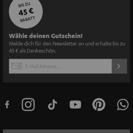
BIS ZU
45 €
RABATT
N
Wähle deinen Gutschein!
Melde dich für den Newsletter an und erhalte bis zu
e
45 € als Dankeschön.
w
s
JETZT
EMAIL
l
ANME
WIDGET
e
t
t
e
r
a