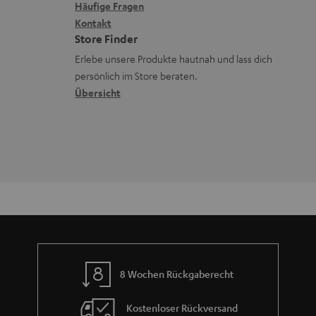
x
k
e
Häufige Fragen
G
i
Kontakt
t
R
a
Store Finder
k
d
ü
r
Erlebe unsere Produkte hautnah und lass dich
o
a
c
a
persönlich im Store beraten.
n
t
k
Übersicht
n
e
n
t
n
a
i
h
e
m
e
8 Wochen Rückgaberecht
Kostenloser Rückversand