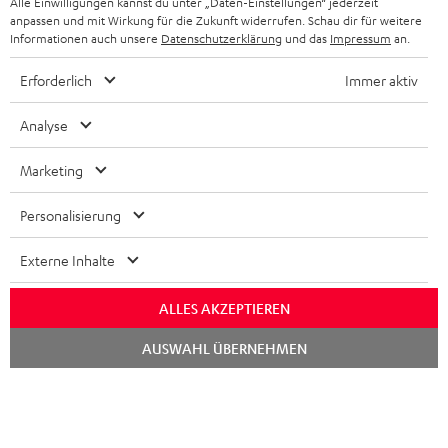
Alle Einwilligungen kannst du unter „Daten-Einstellungen“ jederzeit
LAUTSPRECHER
DEINE VORTEILE BEI TEUFEL
anpassen und mit Wirkung für die Zukunft widerrufen. Schau dir für weitere
Informationen auch unsere
Datenschutzerklärung
und das
Impressum
an.
POLEN
ULTIMA-SERIE
TEUFEL STORY
Erforderlich
Immer aktiv
IN-EAR-KOPFHÖRER
SPANIEN
UNSER MANAGEMENT
Analyse
FANSHOP
NACHHALTIGKEIT
ITALIEN
Marketing
NEUHEITEN
Technische Änderungen, Tippfehler und Irrtum vorbehalten. Das auf unseren
UNSERE WERTE
Fotos abgebildete Zubehör ist nicht im Lieferumfang enthalten. Etwaige
USA
Personalisierung
Entsorgungsgebühren für Batterien sind im Preis inbegriffen.
BILDUNGSRABATT
Externe Inhalte
©2026 Lautsprecher Teufel GmbH - All rights reserved.
WEITERE LÄNDER
GESCHENKGUTSCHEIN
ALLES AKZEPTIEREN
Impressum
AGB
Datenschutz
Daten-Einstellungen
EU Data Act
BARRIEREFREIHEIT
Vertrag widerrufen
Chat
AUSWAHL ÜBERNEHMEN
starten