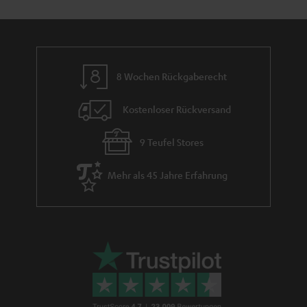
m
e
8 Wochen Rückgaberecht
Kostenloser Rückversand
9 Teufel Stores
Mehr als 45 Jahre Erfahrung