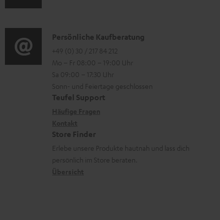
u
r
o
d
o
n
i
K
Persönliche Kaufberatung
g
e
o
o
+49 (0) 30 / 217 84 212
e
n
Mo – Fr 08:00 – 19:00 Uhr
-
n
r
z
Sa 09:00 – 17:30 Uhr
L
t
ä
u
Sonn- und Feiertage geschlossen
e
a
t
Teufel Support
r
x
k
e
Häufige Fragen
G
i
Kontakt
t
R
a
Store Finder
k
d
ü
r
Erlebe unsere Produkte hautnah und lass dich
o
a
c
a
persönlich im Store beraten.
n
t
k
Übersicht
n
e
n
t
n
a
i
h
e