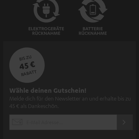
BIS ZU
45 €
RABATT
N
Wähle deinen Gutschein!
Melde dich für den Newsletter an und erhalte bis zu
e
45 € als Dankeschön.
w
s
JETZT
EMAIL
l
ANME
WIDGET
e