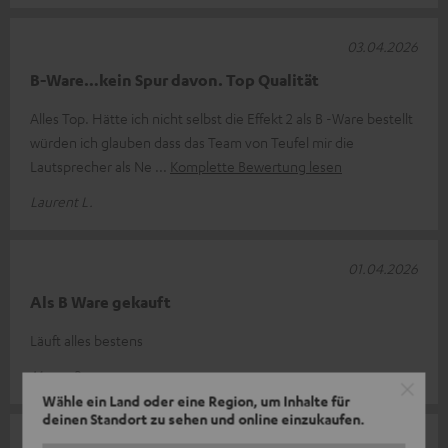
03.04.2026
B-Ware…kein Spur davon. Top Qualität
Alles Top. Hätte ich nicht selbst die Effekt 2 als B -Ware bestellt
würden ich glauben dass das Team von Teufel mir die
Lautsprecher als Ne
Komplette Bewertung lesen
Laurent L.
01.04.2026
Als B Ware gekauft
Läuft alles bestens
Marco R.
Wähle ein Land oder eine Region, um Inhalte für
deinen Standort zu sehen und online einzukaufen.
31.03.2026