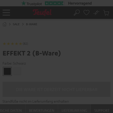
ZUM
NHALT
RINGEN
No
Abs
Startseite
Suche
Artike
im
SALE
B-WARE
Waren
(82)
EFFEKT 2 (B-Ware)
Farbe:
Schwarz
Schwarz
Weiß
DIE WARE IST DERZEIT NICHT LIEFERBAR
Standfüße nicht im Lieferumfang enthalten
ISCHE DATEN
BEWERTUNGEN
LIEFERUMFANG
SUPPORT