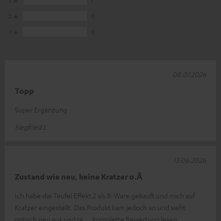
2
0
1
0
08.07.2026
Topp
Super Ergänzung
Siegfried L.
13.06.2026
Zustand wie neu, keine Kratzer o.Ä
Ich habe die Teufel Effekt 2 als B-Ware gekauft und mich auf
Kratzer eingestellt. Das Produkt kam jedoch an und sieht
optisch neu aus und te
Komplette Bewertung lesen