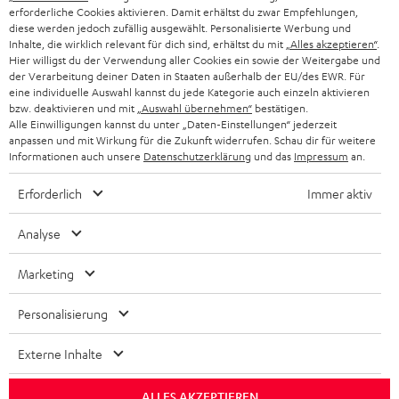
PARTNERPROGRAMM
erforderliche Cookies aktivieren. Damit erhältst du zwar Empfehlungen,
diese werden jedoch zufällig ausgewählt. Personalisierte Werbung und
KOPFHÖRER
Inhalte, die wirklich relevant für dich sind, erhältst du mit
„Alles akzeptieren“
.
NIEDERLANDE
BLOG
Hier willigst du der Verwendung aller Cookies ein sowie der Weitergabe und
der Verarbeitung deiner Daten in Staaten außerhalb der EU/des EWR. Für
BLUETOOTH-KOPFHÖRER
NEWSLETTER
eine individuelle Auswahl kannst du jede Kategorie auch einzeln aktivieren
BELGIEN
bzw. deaktivieren und mit
„Auswahl übernehmen“
bestätigen.
STEREOANLAGEN
Alle Einwilligungen kannst du unter „Daten-Einstellungen“ jederzeit
STORES
anpassen und mit Wirkung für die Zukunft widerrufen. Schau dir für weitere
FRANKREICH
LAUTSPRECHER
Informationen auch unsere
Datenschutzerklärung
und das
Impressum
an.
DEINE VORTEILE BEI TEUFEL
Erforderlich
Immer aktiv
POLEN
ULTIMA-SERIE
TEUFEL STORY
Analyse
IN-EAR-KOPFHÖRER
SPANIEN
UNSER MANAGEMENT
Marketing
FANSHOP
NACHHALTIGKEIT
ITALIEN
NEUHEITEN
Personalisierung
Technische Änderungen, Tippfehler und Irrtum vorbehalten. Das auf unseren
UNSERE WERTE
Fotos abgebildete Zubehör ist nicht im Lieferumfang enthalten. Etwaige
USA
Entsorgungsgebühren für Batterien sind im Preis inbegriffen.
Externe Inhalte
BILDUNGSRABATT
©2026 Lautsprecher Teufel GmbH - All rights reserved.
WEITERE LÄNDER
ALLES AKZEPTIEREN