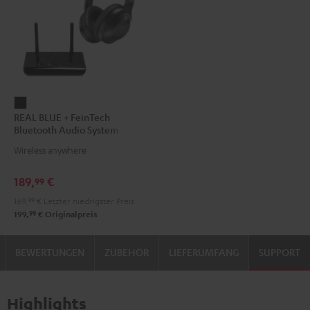
REAL
REAL BLUE + FeinTech
BLUE
Bluetooth Audio System
+
Wireless anywhere
FeinTech
Bluetooth
189,
€
99
Audio
169,
99
€
Letzter niedrigster Preis
System
99
199,
€
Originalpreis
Night
Black
BEWERTUNGEN
ZUBEHÖR
LIEFERUMFANG
SUPPORT
Highlights