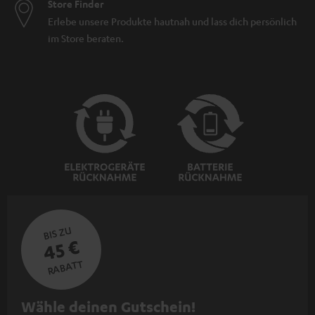
Store Finder
Erlebe unsere Produkte hautnah und lass dich persönlich
im Store beraten.
BIS ZU
45 €
RABATT
N
Wähle deinen Gutschein!