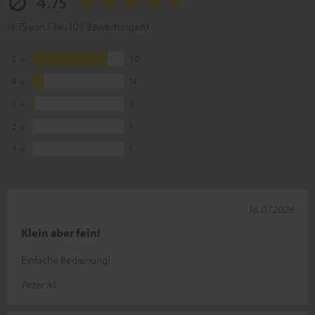
4.75
(4.75 von 5 bei 109 Bewertungen)
5
90
4
14
3
3
2
1
1
1
16.07.2026
Klein aber fein!
Einfache Bedienung!
Peter M.