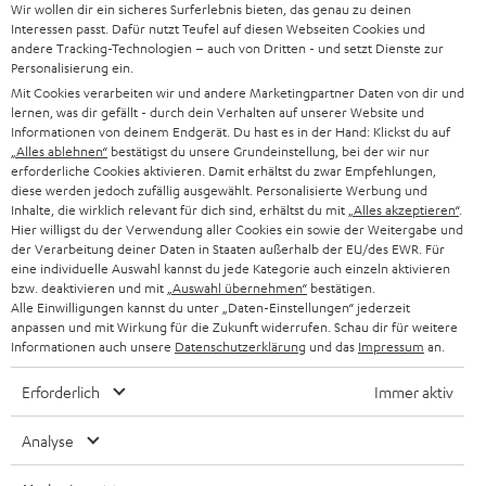
Wir wollen dir ein sicheres Surferlebnis bieten, das genau zu deinen
SOUNDBAR
u
KARRIERE
Interessen passt. Dafür nutzt Teufel auf diesen Webseiten Cookies und
DEUTSCHLAND
n
andere Tracking-Technologien – auch von Dritten - und setzt Dienste zur
HIFI-LAUTSPRECHER
Personalisierung ein.
PRESSE & MARKETING
g
Mit Cookies verarbeiten wir und andere Marketingpartner Daten von dir und
ÖSTERREICH
SMART HOME
lernen, was dir gefällt - durch dein Verhalten auf unserer Website und
GESCHÄFTSKUNDEN
Informationen von deinem Endgerät. Du hast es in der Hand: Klickst du auf
„Alles ablehnen“
bestätigst du unsere Grundeinstellung, bei der wir nur
SCHWEIZ
BLUETOOTH-LAUTSPRECHER
PARTNERPROGRAMM
erforderliche Cookies aktivieren. Damit erhältst du zwar Empfehlungen,
diese werden jedoch zufällig ausgewählt. Personalisierte Werbung und
KOPFHÖRER
Inhalte, die wirklich relevant für dich sind, erhältst du mit
„Alles akzeptieren“
.
NIEDERLANDE
BLOG
Hier willigst du der Verwendung aller Cookies ein sowie der Weitergabe und
der Verarbeitung deiner Daten in Staaten außerhalb der EU/des EWR. Für
BLUETOOTH-KOPFHÖRER
NEWSLETTER
eine individuelle Auswahl kannst du jede Kategorie auch einzeln aktivieren
BELGIEN
bzw. deaktivieren und mit
„Auswahl übernehmen“
bestätigen.
STEREOANLAGEN
Alle Einwilligungen kannst du unter „Daten-Einstellungen“ jederzeit
STORES
anpassen und mit Wirkung für die Zukunft widerrufen. Schau dir für weitere
FRANKREICH
LAUTSPRECHER
Informationen auch unsere
Datenschutzerklärung
und das
Impressum
an.
DEINE VORTEILE BEI TEUFEL
Erforderlich
Immer aktiv
POLEN
ULTIMA-SERIE
TEUFEL STORY
Analyse
IN-EAR-KOPFHÖRER
SPANIEN
UNSER MANAGEMENT