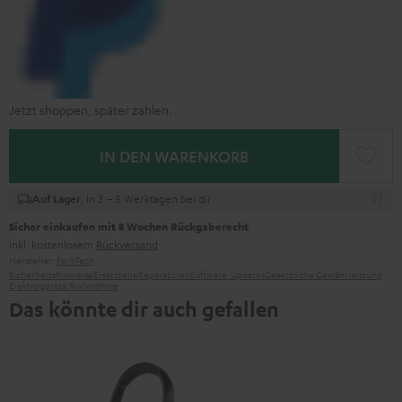
Jetzt shoppen, später zahlen.
IN DEN WARENKORB
, in 3 – 5 Werktagen bei dir
Auf Lager
Sicher einkaufen mit 8 Wochen Rückgaberecht
inkl. kostenlosem
Rückversand
Hersteller:
FeinTech
Sicherheitshinweise
Ersatzteile
Reparaturen
Software-Updates
Gesetzliche Gewährleistung
Elektrogeräte Rücknahme
Das könnte dir auch gefallen