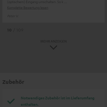
(optischem) Eingang umschalten. So k
Komplette Bewertung lesen
Peter V.
10
/ 109
MEHR ANZEIGEN
Zubehör
Notwendiges Zubehör ist im Lieferumfang
enthalten.