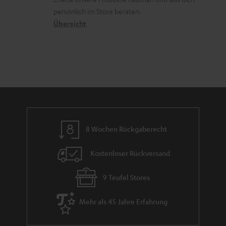
o
a
c
a
persönlich im Store beraten.
n
t
k
Übersicht
n
e
n
t
n
a
i
h
e
m
e
8 Wochen Rückgaberecht
Kostenloser Rückversand
9 Teufel Stores
Mehr als 45 Jahre Erfahrung