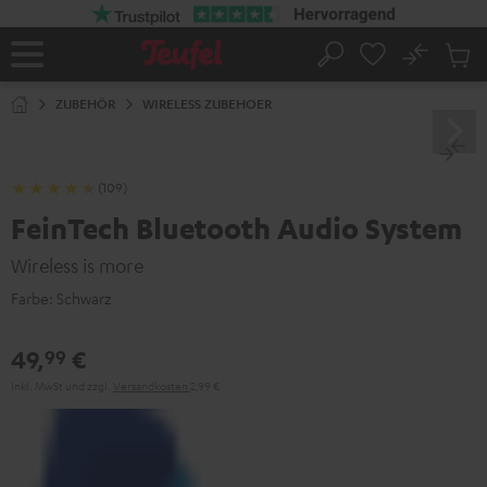
ZUM
NHALT
RINGEN
No
Abs
Startseite
Suche
Artike
im
ZUBEHÖR
WIRELESS ZUBEHOER
Waren
(109)
FeinTech Bluetooth Audio System
Wireless is more
Farbe:
Schwarz
49,
€
99
Inkl. MwSt
und zzgl.
Versandkosten
2,99 €