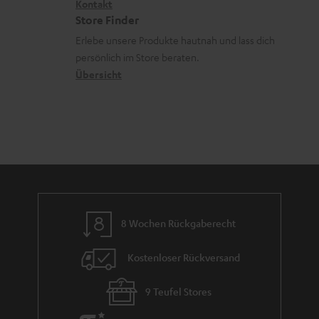
i
Kontakt
t
t
R
a
n
Store Finder
k
l
d
ü
r
d
Erlebe unsere Produkte hautnah und lass dich
o
e
a
c
a
persönlich im Store beraten.
n
_
t
k
Übersicht
n
h
e
n
t
i
n
a
i
d
h
e
d
m
e
e
n
8 Wochen Rückgaberecht
Kostenloser Rückversand
9 Teufel Stores