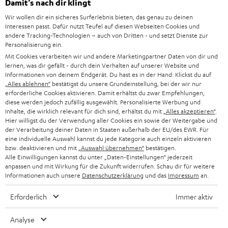
Damit‘s nach dir klingt
l
HEIMKINO-KOMPLETTANLAGEN
Wir wollen dir ein sicheres Surferlebnis bieten, das genau zu deinen
SUPPORT
d
Teufel Onlineshops
Interessen passt. Dafür nutzt Teufel auf diesen Webseiten Cookies und
SOUNDBAR
andere Tracking-Technologien – auch von Dritten - und setzt Dienste zur
u
KARRIERE
Personalisierung ein.
DEUTSCHLAND
n
Mit Cookies verarbeiten wir und andere Marketingpartner Daten von dir und
HIFI-LAUTSPRECHER
PRESSE & MARKETING
lernen, was dir gefällt - durch dein Verhalten auf unserer Website und
g
ÖSTERREICH
Informationen von deinem Endgerät. Du hast es in der Hand: Klickst du auf
SMART HOME
„Alles ablehnen“
bestätigst du unsere Grundeinstellung, bei der wir nur
GESCHÄFTSKUNDEN
erforderliche Cookies aktivieren. Damit erhältst du zwar Empfehlungen,
diese werden jedoch zufällig ausgewählt. Personalisierte Werbung und
SCHWEIZ
BLUETOOTH-LAUTSPRECHER
PARTNERPROGRAMM
Inhalte, die wirklich relevant für dich sind, erhältst du mit
„Alles akzeptieren“
.
Hier willigst du der Verwendung aller Cookies ein sowie der Weitergabe und
KOPFHÖRER
der Verarbeitung deiner Daten in Staaten außerhalb der EU/des EWR. Für
NIEDERLANDE
BLOG
eine individuelle Auswahl kannst du jede Kategorie auch einzeln aktivieren
BLUETOOTH-KOPFHÖRER
bzw. deaktivieren und mit
„Auswahl übernehmen“
bestätigen.
NEWSLETTER
Alle Einwilligungen kannst du unter „Daten-Einstellungen“ jederzeit
BELGIEN
anpassen und mit Wirkung für die Zukunft widerrufen. Schau dir für weitere
STEREOANLAGEN
STORES
Informationen auch unsere
Datenschutzerklärung
und das
Impressum
an.
FRANKREICH
LAUTSPRECHER
Erforderlich
Immer aktiv
DEINE VORTEILE BEI TEUFEL
POLEN
ULTIMA-SERIE
Analyse
TEUFEL STORY