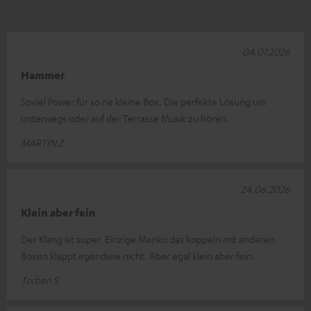
04.07.2026
Hammer
Soviel Power für so ne kleine Box. Die perfekte Lösung um
unterwegs oder auf der Terrasse Musik zu hören.
MARTIN Z.
24.06.2026
Klein aber fein
Der Klang ist super. Einzige Manko das koppeln mit anderen
Boxen klappt irgendwie nicht. Aber egal klein aber fein.
Torben S.