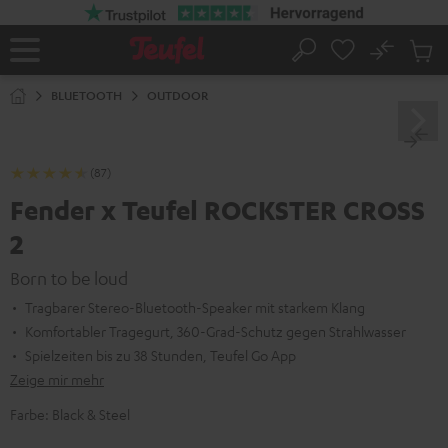
ZUM
NHALT
RINGEN
No
Abs
Startseite
Suche
Artike
im
BLUETOOTH
OUTDOOR
Waren
(87)
Fender x Teufel ROCKSTER CROSS
2
Born to be loud
Tragbarer Stereo-Bluetooth-Speaker mit starkem Klang
Komfortabler Tragegurt, 360-Grad-Schutz gegen Strahlwasser
Spielzeiten bis zu 38 Stunden, Teufel Go App
Zeige mir mehr
Farbe:
Black & Steel