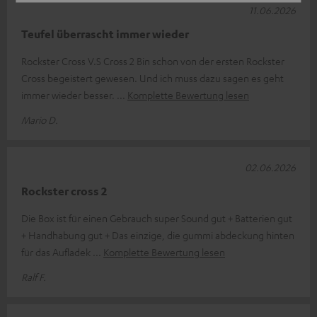
11.06.2026
Teufel überrascht immer wieder
Rockster Cross V.S Cross 2 Bin schon von der ersten Rockster
Cross begeistert gewesen. Und ich muss dazu sagen es geht
immer wieder besser.
Komplette Bewertung lesen
Mario D.
02.06.2026
Rockster cross 2
Die Box ist für einen Gebrauch super Sound gut + Batterien gut
+ Handhabung gut + Das einzige, die gummi abdeckung hinten
für das Aufladek
Komplette Bewertung lesen
Ralf F.