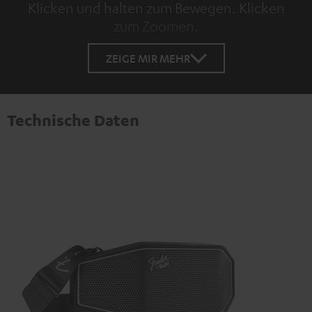
Klicken und halten zum Bewegen. Klicken
zum Zoomen.
Tap to zoom
ZEIGE MIR MEHR
Technische Daten