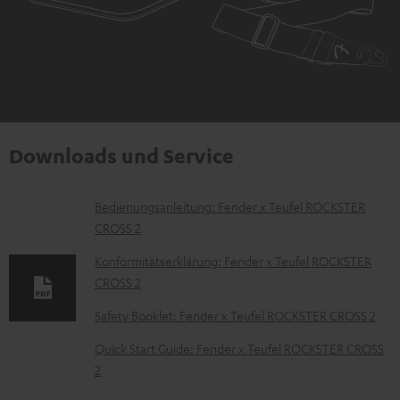
Downloads und Service
D
Bedienungsanleitung: Fender x Teufel ROCKSTER
CROSS 2
o
k
Konformitätserklärung: Fender x Teufel ROCKSTER
CROSS 2
u
m
Safety Booklet: Fender x Teufel ROCKSTER CROSS 2
e
Quick Start Guide: Fender x Teufel ROCKSTER CROSS
n
2
t