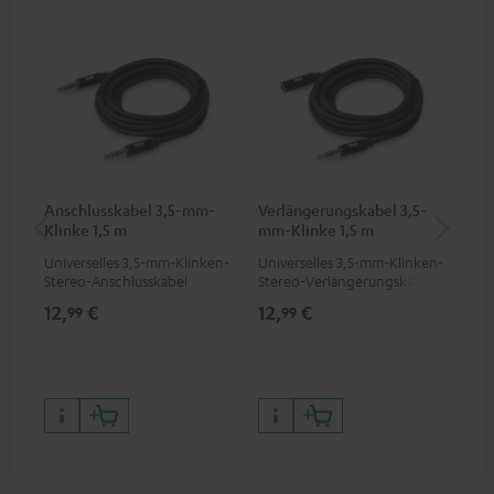
Anschlusskabel 3,5-mm-
Verlängerungskabel 3,5-
US
Klinke 1,5 m
mm-Klinke 1,5 m
Universelles 3,5-mm-Klinken-
Universelles 3,5-mm-Klinken-
Uni
Stereo-Anschlusskabel
Stereo-Verlängerungskabel
Wat
Kop
12,
€
12,
€
19
99
99
App
Sma
Ger