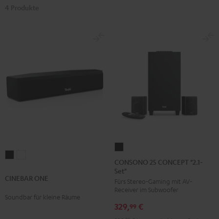
4 Produkte
CONSONO
CINEBAR
CINEBAR
25
CONSONO 25 CONCEPT "2.1-
ONE
ONE
Set"
CONCEPT
CINEBAR ONE
Black
White
Fürs Stereo-Gaming mit AV-
"2.1-
Receiver im Subwoofer
Set"
Soundbar für kleine Räume
329,
€
Schwarz
99