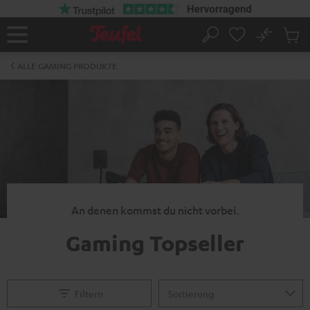
ZUM
NHALT
RINGEN
No
Abs
Startseite
Suche
Artike
im
ALLE GAMING PRODUKTE
Waren
An denen kommst du nicht vorbei.
Gaming Topseller
Filtern