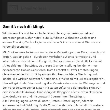
s
JETZT
EMAIL
l
ANME
WIDGET
e
t
Damit‘s nach dir klingt
t
Wir wollen dir ein sicheres Surferlebnis bieten, das genau zu deinen
Interessen passt. Dafür nutzt Teufel auf diesen Webseiten Cookies und
e
andere Tracking-Technologien – auch von Dritten - und setzt Dienste zur
Personalisierung ein.
r
Mit Cookies verarbeiten wir und andere Marketingpartner Daten von dir und
a
lernen, was dir gefällt - durch dein Verhalten auf unserer Website und
Informationen von deinem Endgerät. Du hast es in der Hand: Klickst du auf
n
„Alles ablehnen“
bestätigst du unsere Grundeinstellung, bei der wir nur
Kategorien
erforderliche Cookies aktivieren. Damit erhältst du zwar Empfehlungen,
m
diese werden jedoch zufällig ausgewählt. Personalisierte Werbung und
HEIMKINO
e
Inhalte, die wirklich relevant für dich sind, erhältst du mit
„Alles akzeptieren“
.
Unternehmen
Hier willigst du der Verwendung aller Cookies ein sowie der Weitergabe und
l
der Verarbeitung deiner Daten in Staaten außerhalb der EU/des EWR. Für
HEIMKINO-KOMPLETTANLAGEN
SUPPORT
eine individuelle Auswahl kannst du jede Kategorie auch einzeln aktivieren
d
Teufel Onlineshops
bzw. deaktivieren und mit
„Auswahl übernehmen“
bestätigen.
SOUNDBAR
u
Alle Einwilligungen kannst du unter „Daten-Einstellungen“ jederzeit
KARRIERE
DEUTSCHLAND
anpassen und mit Wirkung für die Zukunft widerrufen. Schau dir für weitere
n
HIFI-LAUTSPRECHER
Informationen auch unsere
Datenschutzerklärung
und das
Impressum
an.