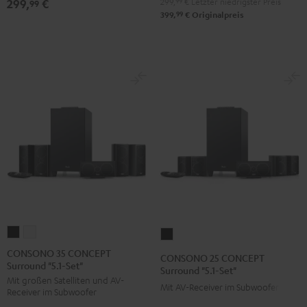
299,
99
€
Letzter niedrigster Preis
299,
€
99
99
399,
€
Originalpreis
CONSONO
CONSONO
CONSONO
35
35
25
CONSONO 35 CONCEPT
CONSONO 25 CONCEPT
Surround "5.1-Set"
CONCEPT
CONCEPT
CONCEPT
Surround "5.1-Set"
Mit großen Satelliten und AV-
Surround
Surround
Surround
Mit AV-Receiver im Subwoofer
Receiver im Subwoofer
"5.1-
"5.1-
"5.1-