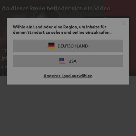
An dieser Stelle befindet sich ein Video
EINMALIG ZUSTIMMEN UND ANZEIGEN
Wähle ein Land oder eine Region, um Inhalte für
deinen Standort zu sehen und online einzukaufen.
Externe Inhalte immer anzeigen? In den Daten‑Einstellungen aktivieren
DEUTSCHLAND
YouTube-/Vimeo-Videos sind externe Inhalte. Der externe
Inhalt kann hier mit nur einem Klick angezeigt werden. Mit
USA
dem Anklicken des Inhalts wird zugestimmt, dass externe
Inhalte angezeigt werden. Dabei können personenbezogene
Anderes Land auswählen
Daten an Drittplattformen übermittelt werden.
Weitere
Informationen sind in der Datenschutzerklärung unter I zu
finden
.