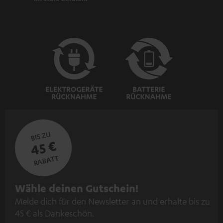
BIS ZU
45 €
RABATT
N
Wähle deinen Gutschein!
Melde dich für den Newsletter an und erhalte bis zu
e
45 € als Dankeschön.
w