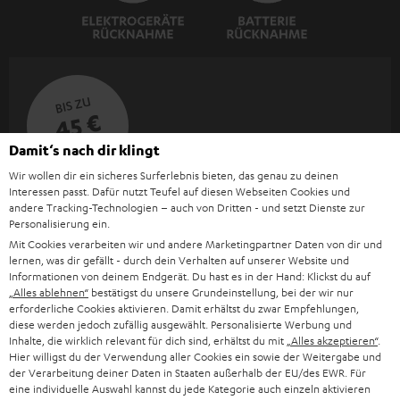
hilfreich, den Fernseher als zentralen Punkt vom Hörplatz aus zu
definieren. Ebenso zentral sollte, wie der Name schon sagt, der
Centerspeaker aufgestellt werden, da er die Sprachsignale bei Dialogen im
Film und Game wiedergibt. Im gleichen Abstand rechts und links daneben
positionierst du die Frontlautsprecher. Das genaue Pendant zu den
vorderen Boxen bilden die Rearspeaker, die sich möglichst auf gleicher
BIS ZU
45 €
Ebene befinden sollten. Der Subwoofer sollte vorne links oder vorne
rechts neben dem Fernseher platziert werden. Allerdings sollte man auch
RABATT
Damit‘s nach dir klingt
hier den Subwoofer nicht direkt in die Ecke des Raumes stellen, da es
hierbei zu einer fehlerhaften Übertragung könnte. Selbstverständlich
Wir wollen dir ein sicheres Surferlebnis bieten, das genau zu deinen
zeigen wir dir in unserem Blog neben
Tipps zur Aufstellung
auch, wie du
Interessen passt. Dafür nutzt Teufel auf diesen Webseiten Cookies und
N
Wähle deinen Gutschein!
den
Subwoofer richtig anschließt
.
andere Tracking-Technologien – auch von Dritten - und setzt Dienste zur
Melde dich für den Newsletter an und erhalte bis zu
e
Personalisierung ein.
Gaming-Lautsprecher: optimaler Sound im Spiel
45 € als Dankeschön.
Mit Cookies verarbeiten wir und andere Marketingpartner Daten von dir und
w
lernen, was dir gefällt - durch dein Verhalten auf unserer Website und
Du möchtest beim Spiel das echte mittendrin-Feeling und komplett ins
s
Informationen von deinem Endgerät. Du hast es in der Hand: Klickst du auf
Game eintauchen? Wenn an deinem heimischen Schreibtisch bereits ein
„Alles ablehnen“
bestätigst du unsere Grundeinstellung, bei der wir nur
JETZT
EMAIL
Gaming PC steht, dann hast du sicherlich zumindest bereits darüber
l
erforderliche Cookies aktivieren. Damit erhältst du zwar Empfehlungen,
ANME
nachgedacht ihn früher oder später auch mit einem Lautsprecher-Set
WIDGET
diese werden jedoch zufällig ausgewählt. Personalisierte Werbung und
e
auszustatten. Die Tonwiedergabe der integrierten PC-Lautsprecher ist
Inhalte, die wirklich relevant für dich sind, erhältst du mit
„Alles akzeptieren“
.
nämlich meist qualitativ nicht ausreichend. Lautsprecher für Computer und
t
Hier willigst du der Verwendung aller Cookies ein sowie der Weitergabe und
Konsolen gibt es in Hülle und Fülle in allen Preisklassen, aber nur wenige
der Verarbeitung deiner Daten in Staaten außerhalb der EU/des EWR. Für
t
Gaming Lautsprecher klingen wirklich gut. Teufel bietet PC-Lautsprecher
eine individuelle Auswahl kannst du jede Kategorie auch einzeln aktivieren