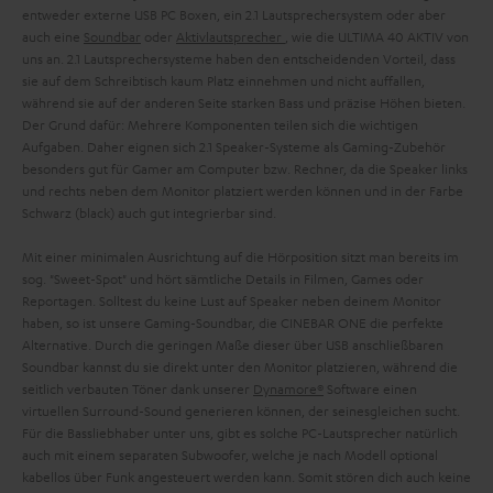
entweder externe USB PC Boxen, ein 2.1 Lautsprechersystem oder aber
auch eine
Soundbar
oder
Aktivlautsprecher
, wie die ULTIMA 40 AKTIV von
uns an. 2.1 Lautsprechersysteme haben den entscheidenden Vorteil, dass
sie auf dem Schreibtisch kaum Platz einnehmen und nicht auffallen,
während sie auf der anderen Seite starken Bass und präzise Höhen bieten.
Der Grund dafür: Mehrere Komponenten teilen sich die wichtigen
Aufgaben. Daher eignen sich 2.1 Speaker-Systeme als Gaming-Zubehör
besonders gut für Gamer am Computer bzw. Rechner, da die Speaker links
und rechts neben dem Monitor platziert werden können und in der Farbe
Schwarz (black) auch gut integrierbar sind.
Mit einer minimalen Ausrichtung auf die Hörposition sitzt man bereits im
sog. "Sweet-Spot" und hört sämtliche Details in Filmen, Games oder
Reportagen. Solltest du keine Lust auf Speaker neben deinem Monitor
haben, so ist unsere Gaming-Soundbar, die CINEBAR ONE die perfekte
Alternative. Durch die geringen Maße dieser über USB anschließbaren
Soundbar kannst du sie direkt unter den Monitor platzieren, während die
seitlich verbauten Töner dank unserer
Dynamore®
Software einen
virtuellen Surround-Sound generieren können, der seinesgleichen sucht.
Für die Bassliebhaber unter uns, gibt es solche PC-Lautsprecher natürlich
auch mit einem separaten Subwoofer, welche je nach Modell optional
kabellos über Funk angesteuert werden kann. Somit stören dich auch keine