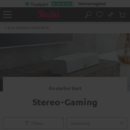
ZUM
NHALT
RINGEN
No
Abs
Startseite
Suche
Artike
im
ALLE GAMING PRODUKTE
Waren
Ein starker Start
Stereo-Gaming
Filtern