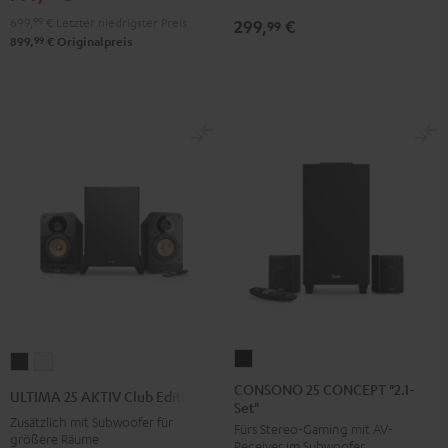
699,
99
€
Letzter niedrigster Preis
299,
€
99
99
899,
€
Originalpreis
CONSONO
ULTIMA
ULTIMA
25
25
25
CONSONO 25 CONCEPT "2.1-
ULTIMA 25 AKTIV Club Edition
Set"
CONCEPT
AKTIV
AKTIV
Zusätzlich mit Subwoofer für
Fürs Stereo-Gaming mit AV-
"2.1-
Club
Club
größere Räume
Receiver im Subwoofer