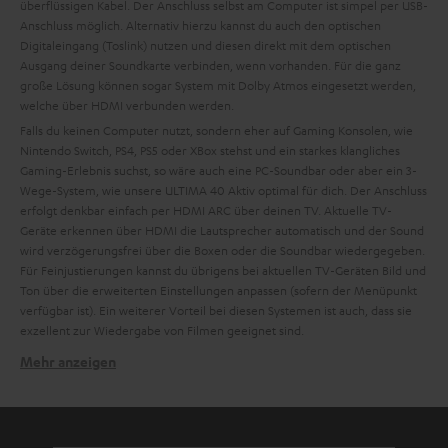
überflüssigen Kabel. Der Anschluss selbst am Computer ist simpel per USB-
Anschluss möglich. Alternativ hierzu kannst du auch den optischen
Digitaleingang (Toslink) nutzen und diesen direkt mit dem optischen
Ausgang deiner Soundkarte verbinden, wenn vorhanden. Für die ganz
große Lösung können sogar System mit Dolby Atmos eingesetzt werden,
welche über HDMI verbunden werden.
Falls du keinen Computer nutzt, sondern eher auf Gaming Konsolen, wie
Nintendo Switch, PS4, PS5 oder XBox stehst und ein starkes klangliches
Gaming-Erlebnis suchst, so wäre auch eine PC-Soundbar oder aber ein 3-
Wege-System, wie unsere ULTIMA 40 Aktiv optimal für dich. Der Anschluss
erfolgt denkbar einfach per HDMI ARC über deinen TV. Aktuelle TV-
Geräte erkennen über HDMI die Lautsprecher automatisch und der Sound
wird verzögerungsfrei über die Boxen oder die Soundbar wiedergegeben.
Für Feinjustierungen kannst du übrigens bei aktuellen TV-Geräten Bild und
Ton über die erweiterten Einstellungen anpassen (sofern der Menüpunkt
verfügbar ist). Ein weiterer Vorteil bei diesen Systemen ist auch, dass sie
exzellent zur Wiedergabe von Filmen geeignet sind.
Mehr anzeigen
PC Lautsprecher 2.1: starker Klang dank Subwoofer
PC Lautsprecher-Systeme in einer 2.1 Konfiguration können den Hörern
einen ausgezeichneten Stereo-Sound am Computer bieten. Da die
Satelliten-Lautsprecher allerdings zu klein sind, um den notwendigen Bass