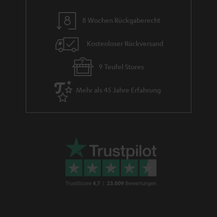
wiederzugeben, kommt diesen Boxen ein Subwoofer zur Hilfe, welcher
den Tieftonanteil übernimmt. Der Clue verbirgt sich hier im Subwoofer
8 Wochen Rückgaberecht
selbst, in welchem das Verstärkermodul und die Frequenzweichen für die
Aufteilung der Signale verbaut sind.
Kostenloser Rückversand
Generell verbessern 2.1 Lautsprechersysteme, wie das CONSONO 25
CONCEPT "2.1 - Set" nicht nur den Klang deines Rechners oder TVs,
sondern bieten auch verschiedene Features und Anschlussmöglichkeiten
9 Teufel Stores
HDMI Anschluss (ARC, CEC)
Mehr als 45 Jahre Erfahrung
Integrierter AV-Receiver mit Bluetooth 5.0 Qualcomm® aptX™ und AAC
mit USB-C-Soundkartenfunktion
automatisches Einschalten aus dem Standby
Wie funktioniert ein 2.1 Lautsprechersystem am PC?
Während auf dem Schreibtisch, nahe beim Nutzer, lediglich zwei relativ
kleine Boxen ihren Dienst tun und sich um die mittleren bis hohen
Frequenzen kümmern, sorgt ein Subwoofer für die notwendige
Bassleistung. Er beherbergt, wie erwähnt, im Falle von aktiven Systemen
auch die notwendige Elektronik, wie Verstärkereinheit, Frequenzweichen
und DSP für die digitalen Tonformate wie Dolby Digital. Da Bässe vom
menschlichen Gehör nur sehr schwer geortet werden können, ist die
Aufstellung des Subwoofers dabei akustisch völlig unkritisch.