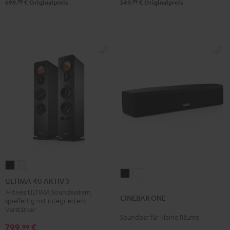
99
99
549,
€
Originalpreis
699,
€
Originalpreis
Schwarz
Weiß
ULTIMA
ULTIMA
CINEBAR
CINEBAR
40
40
ULTIMA 40 AKTIV 3
ONE
ONE
AKTIV
AKTIV
Aktives ULTIMA Soundsystem,
CINEBAR ONE
Black
White
spielfertig mit integriertem
3
3
Verstärker
Schwarz
Weiß
Soundbar für kleine Räume
799,
€
99