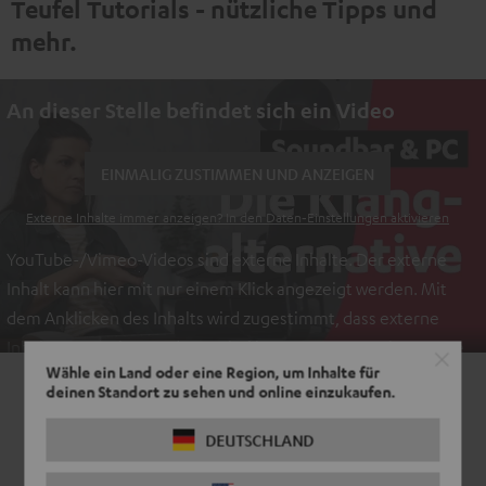
Teufel Tutorials - nützliche Tipps und
mehr.
An dieser Stelle befindet sich ein Video
EINMALIG ZUSTIMMEN UND ANZEIGEN
Externe Inhalte immer anzeigen? In den Daten‑Einstellungen aktivieren
YouTube-/Vimeo-Videos sind externe Inhalte. Der externe
Inhalt kann hier mit nur einem Klick angezeigt werden. Mit
dem Anklicken des Inhalts wird zugestimmt, dass externe
Inhalte angezeigt werden. Dabei können personenbezogene
Wähle ein Land oder eine Region, um Inhalte für
Daten an Drittplattformen übermittelt werden.
Weitere
deinen Standort zu sehen und online einzukaufen.
Informationen sind in der Datenschutzerklärung unter I zu
finden
.
DEUTSCHLAND