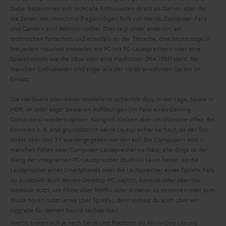
Dabei bezeichnen sich nicht alle Enthusiasten direkt als Gamer, aber der
die Zeiten des manchmal fragwürdigen Rufs von Nerds, Computer-Fans
und Gamern sind definitiv vorbei. Dies liegt unter anderem am
technischen Fortschritt und ebenfalls an der Tatsache, dass heutzutage in
fast jedem Haushalt entweder ein PC mit PC-Lautsprechern oder eine
Spielekonsole wie die XBox oder eine PlayStation (PS4 /PS5) steht. Bei
manchen Enthusiasten sind sogar alle der vorab erwähnten Geräte im
Einsatz.
Die Hardware aller dieser Modelle ist sicherlich dazu in der Lage, Spiele in
HDR, 4K oder sogar besseren Auflösungen (im Falle eines Gaming-
Computers) wiederzugeben. Klanglich bleiben aber oft Wünsche offen. Bei
Konsolen z. B. sind grundsätzlich keine Lautsprecher verbaut, da der Ton
direkt über den TV wiedergegeben werden soll. Bei Computern sind in
manchen Fällen zwar Computer-Lautsprecher verbaut, allerdings ist der
Klang der integrierten PC-Lautsprecher (Built-in) kaum besser als die
Lautsprecher eines Smartphones oder die Lautsprecher eines Tablets. Falls
du zusätzlich auch deinen Desktop-PC, Laptop, Konsole oder aber das
Netbook nutzt, um Filme über Netflix oder Amazon zu streamen oder zum
Musik hören nutzt (etwa über Spotify), dann solltest du auch über ein
Upgrade für deinen Sound nachdenken.
Hierzu bieten sich je nach Gerät und Plattform als All-in-One Lösung