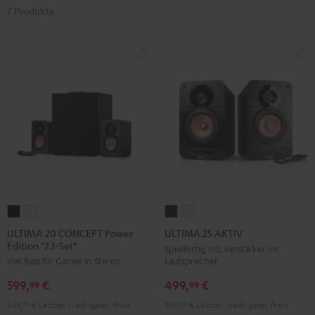
7 Produkte
ULTIMA
ULTIMA
ULTIMA
ULTIMA
20
20
25
25
ULTIMA 20 CONCEPT Power
ULTIMA 25 AKTIV
Edition "2.1-Set"
CONCEPT
CONCEPT
AKTIV
AKTIV
Spielfertig mit Verstärker im
Lautsprecher
Viel Bass für Games in Stereo
Power
Power
Night
Pure
Edition
Edition
Black
White
499,
€
599,
€
99
99
"2.1-
"2.1-
399,
99
€
Letzter niedrigster Preis
549,
99
€
Letzter niedrigster Preis
Set"
Set"