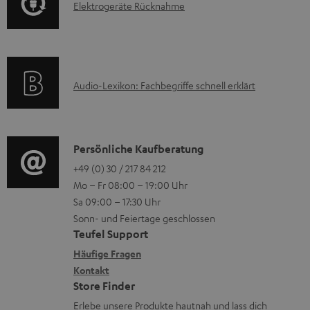
E
Elektrogeräte Rücknahme
r
i
l
m
o
e
a
n
k
t
e
A
Audio-Lexikon: Fachbegriffe schnell erklärt
t
i
n
u
r
o
z
d
o
n
u
i
K
Persönliche Kaufberatung
g
e
m
o
o
+49 (0) 30 / 217 84 212
e
n
V
Mo – Fr 08:00 – 19:00 Uhr
-
n
r
z
e
Sa 09:00 – 17:30 Uhr
L
t
ä
u
r
Sonn- und Feiertage geschlossen
e
a
t
Teufel Support
r
s
x
k
e
Häufige Fragen
G
a
i
Kontakt
t
R
a
n
Store Finder
k
d
ü
r
d
Erlebe unsere Produkte hautnah und lass dich