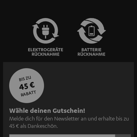
BIS ZU
45 €
RABATT
N
Wähle deinen Gutschein!
Melde dich für den Newsletter an und erhalte bis zu
e
45 € als Dankeschön.
w