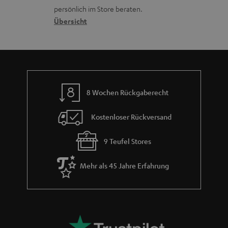
o
a
c
a
persönlich im Store beraten.
n
t
k
Übersicht
n
e
n
t
n
a
i
h
e
m
8 Wochen Rückgaberecht
e
Kostenloser Rückversand
9 Teufel Stores
Mehr als 45 Jahre Erfahrung