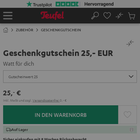
ZUM
NHALT
RINGEN
No
Abs
Startseite
Suche
Artike
im
ZUBEHÖR
GESCHENKGUTSCHEIN
Waren
Geschenkgutschein 25,- EUR
Watt für dich
25,
€
‐
Inkl. MwSt
und zzgl.
Versandkostenfrei
0,‐ €
IN DEN WARENKORB
Auf Lager
Sicher einkaufen mit 8 Wochen Rückgaberecht