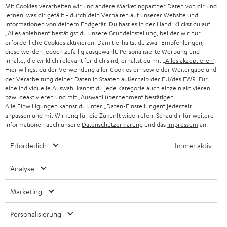
g
Mit Cookies verarbeiten wir und andere Marketingpartner Daten von dir und
ÖSTERREICH
SMART HOME
lernen, was dir gefällt - durch dein Verhalten auf unserer Website und
GESCHÄFTSKUNDEN
Informationen von deinem Endgerät. Du hast es in der Hand: Klickst du auf
„Alles ablehnen“
bestätigst du unsere Grundeinstellung, bei der wir nur
SCHWEIZ
BLUETOOTH-LAUTSPRECHER
PARTNERPROGRAMM
erforderliche Cookies aktivieren. Damit erhältst du zwar Empfehlungen,
diese werden jedoch zufällig ausgewählt. Personalisierte Werbung und
KOPFHÖRER
Inhalte, die wirklich relevant für dich sind, erhältst du mit
„Alles akzeptieren“
.
NIEDERLANDE
BLOG
Hier willigst du der Verwendung aller Cookies ein sowie der Weitergabe und
der Verarbeitung deiner Daten in Staaten außerhalb der EU/des EWR. Für
BLUETOOTH-KOPFHÖRER
NEWSLETTER
eine individuelle Auswahl kannst du jede Kategorie auch einzeln aktivieren
BELGIEN
bzw. deaktivieren und mit
„Auswahl übernehmen“
bestätigen.
STEREOANLAGEN
Alle Einwilligungen kannst du unter „Daten-Einstellungen“ jederzeit
STORES
anpassen und mit Wirkung für die Zukunft widerrufen. Schau dir für weitere
FRANKREICH
LAUTSPRECHER
Informationen auch unsere
Datenschutzerklärung
und das
Impressum
an.
DEINE VORTEILE BEI TEUFEL
Erforderlich
Immer aktiv
POLEN
ULTIMA-SERIE
TEUFEL STORY
Analyse
IN-EAR-KOPFHÖRER
SPANIEN
UNSER MANAGEMENT
Marketing
FANSHOP
NACHHALTIGKEIT
ITALIEN
NEUHEITEN
Personalisierung
Technische Änderungen, Tippfehler und Irrtum vorbehalten. Das auf unseren
UNSERE WERTE
Fotos abgebildete Zubehör ist nicht im Lieferumfang enthalten. Etwaige