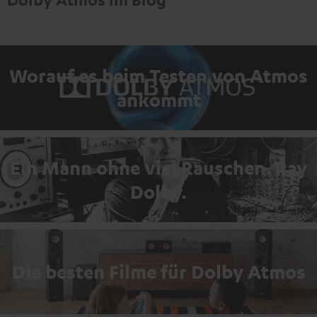
Worauf es beim Testen von Atmos
ankommt
Ein Mann ohne viel Rauschen. Ray
Dolby.
Die besten Filme für Dolby Atmos