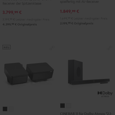
DENON
DENON
spielfertig mit AV-Receiver
Yamaha
Yamaha
Receiver der Spitzenklasse
X3800H
X3800H
RX-
RX-
1.849,
€
99
3.799,
€
99
für
für
A2A
A2A
1.699,
99
€
Letzter niedrigster Preis
3.199,
99
€
Letzter niedrigster Preis
Dolby
Dolby
für
für
99
2.199,
€
Originalpreis
99
4.399,
€
Originalpreis
Atmos
Atmos
Dolby
Dolby
"5.2.4-
"5.2.4-
Atmos"5.1.2"
Atmos"5.1.2"
Set"
Set"
Schwarz
Weiß
Schwarz
Schwarz
NEU
/
Weiß
CINEBAR
CINEBAR
REFLEKT
REFLEKT
11
11
CINEBAR 11 für Dolby Atmos "2.1-