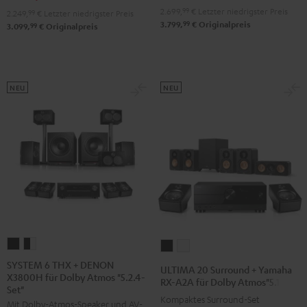
für
2.699,
99
€
Letzter niedrigster Preis
2.249,
99
€
Letzter niedrigster Preis
Dolby
Dolby
Dolby
99
3.799,
€
Originalpreis
99
3.099,
€
Originalpreis
Atmos
Atmos
Atmos
Schwarz
Weiß
"5.1.2"
Schwarz
NEU
NEU
SYSTEM
SYSTEM
ULTIMA
ULTIMA
6
6
20
20
SYSTEM 6 THX + DENON
ULTIMA 20 Surround + Yamaha
X3800H für Dolby Atmos "5.2.4-
THX
THX
Surround
Surround
RX-A2A für Dolby Atmos"5.1.2"
Set"
+
+
+
+
Kompaktes Surround-Set
Mit Dolby-Atmos-Speaker und AV-