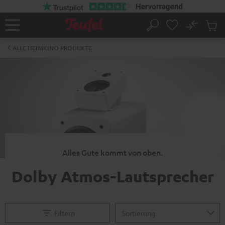
ZUM
NHALT
RINGEN
No
Abs
Startseite
Suche
Artike
im
ALLE HEIMKINO PRODUKTE
Waren
Alles Gute kommt von oben.
Dolby Atmos-Lautsprecher
Filtern