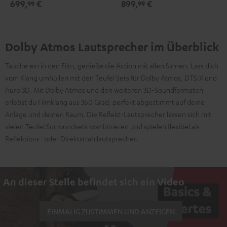
699,
€
899,
€
99
99
und Musikwiedergabe in
Musikwiedergabe in Räumen bis
Räumen bis 40 m²
35 m²
Dolby Atmos Lautsprecher im Überblick
Tauche ein in den Film, genieße die Action mit allen Sinnen. Lass dich
vom Klang umhüllen mit den Teufel Sets für Dolby Atmos, DTS:X und
Auro 3D. Mit Dolby Atmos und den weiteren 3D-Soundformaten
erlebst du Filmklang aus 360 Grad, perfekt abgestimmt auf deine
Anlage und deinen Raum. Die Reflekt-Lautsprecher lassen sich mit
vielen Teufel Surroundsets kombinieren und spielen flexibel als
Reflektions- oder Direktstrahllautsprecher.
An dieser Stelle befindet sich ein Video
EINMALIG ZUSTIMMEN UND ANZEIGEN