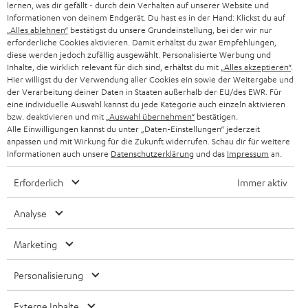
PRESSE & MARKETING
lernen, was dir gefällt - durch dein Verhalten auf unserer Website und
g
ÖSTERREICH
Informationen von deinem Endgerät. Du hast es in der Hand: Klickst du auf
SMART HOME
„Alles ablehnen“
bestätigst du unsere Grundeinstellung, bei der wir nur
GESCHÄFTSKUNDEN
erforderliche Cookies aktivieren. Damit erhältst du zwar Empfehlungen,
SCHWEIZ
BLUETOOTH-LAUTSPRECHER
diese werden jedoch zufällig ausgewählt. Personalisierte Werbung und
PARTNERPROGRAMM
Inhalte, die wirklich relevant für dich sind, erhältst du mit
„Alles akzeptieren“
.
Hier willigst du der Verwendung aller Cookies ein sowie der Weitergabe und
KOPFHÖRER
der Verarbeitung deiner Daten in Staaten außerhalb der EU/des EWR. Für
NIEDERLANDE
BLOG
eine individuelle Auswahl kannst du jede Kategorie auch einzeln aktivieren
BLUETOOTH-KOPFHÖRER
bzw. deaktivieren und mit
„Auswahl übernehmen“
bestätigen.
NEWSLETTER
Alle Einwilligungen kannst du unter „Daten-Einstellungen“ jederzeit
BELGIEN
anpassen und mit Wirkung für die Zukunft widerrufen. Schau dir für weitere
STEREOANLAGEN
STORES
Informationen auch unsere
Datenschutzerklärung
und das
Impressum
an.
FRANKREICH
LAUTSPRECHER
Erforderlich
Immer aktiv
DEINE VORTEILE BEI TEUFEL
POLEN
ULTIMA-SERIE
Analyse
TEUFEL STORY
IN-EAR-KOPFHÖRER
SPANIEN
UNSER MANAGEMENT
Marketing
FANSHOP
NACHHALTIGKEIT
Personalisierung
ITALIEN
NEUHEITEN
Technische Änderungen, Tippfehler und Irrtum vorbehalten. Das auf unseren
UNSERE WERTE
Externe Inhalte