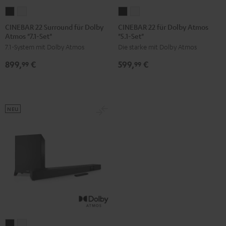
CINEBAR
CINEBAR
CINEBAR
CINEBAR
22
22
22
22
CINEBAR 22 Surround für Dolby
CINEBAR 22 für Dolby Atmos
Atmos "7.1-Set"
"5.1-Set"
Surround
Surround
für
für
7.1-System mit Dolby Atmos
Die starke mit Dolby Atmos
für
für
Dolby
Dolby
Dolby
Dolby
Atmos
Atmos
899,
€
599,
€
99
99
Atmos
Atmos
"5.1-
"5.1-
"7.1-
"7.1-
Set"
Set"
Set"
Set"
Schwarz
Weiß
Schwarz
Weiß
NEU
CINEBAR
CINEBAR