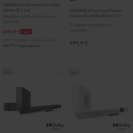
11
11
CINEBAR 11 Surround für Dolby
22
22
Atmos "4.1-Set"
Surround
Surround
CINEBAR 22 Surround Power
Surround
Surround
Edition für Dolby Atmos "7.1-Set"
Soundbar mit Dolby Atmos und
für
für
Power
Power
Surround
Dolby
Dolby
7.1-System mit stärkerem
Edition
Edition
Subwoofer
619,
€
Atmos
Atmos
99
Deal
für
für
"4.1-
"4.1-
699,
99
€
Letzter niedrigster Preis
Dolby
Dolby
999,
€
99
Set"
Set"
99
749,
€
Originalpreis
Atmos
Atmos
Schwarz
Weiß
"7.1-
"7.1-
Set"
Set"
Schwarz
Weiß
NEU
NEU