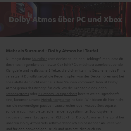
Dolby Atmos über PC und Xbox
Mehr als Surround - Dolby Atmos bei Teufel
Du magst deine
Soundbar
aber denkst bei deinen Lieblingsfilmen, dass dir
doch noch irgendwie der letzte Kick fehlt? Du möchtest atemberaubende
Klangtiefe und realistische Effekte, die dich mitten ins Geschehen des Films
versetzen? Du willst selbst die Regentropfen von der Decke hören und bei
Spezialeffekten nicht mehr aus dem Staunen kommen? Dann ist Dolby
Atmos genau das Richtige für dich. Wo die Grenzen eines jeden
Stereosystems
oder
Bluetooth Lautsprechers
bereits weit ausgeschöpft
sind, kommen unsere
Heimkinosysteme
ins Spiel. Wir bieten dir hier nicht
nur die notwendigen
passiven Lautsprecher
oder
Ausbau Sets
separat,
sondern auch komplette, aufeinander abgestimmte, Soundsysteme
inklusive unserer Lautsprecher REFLEKT für Dolby Atmos an. Hierzu ist bei
unseren Dolby Atmos Sets selbstverständlich ein passender AV-Receiver
und für den notwendigen Druck und Bass natürlich auch ein