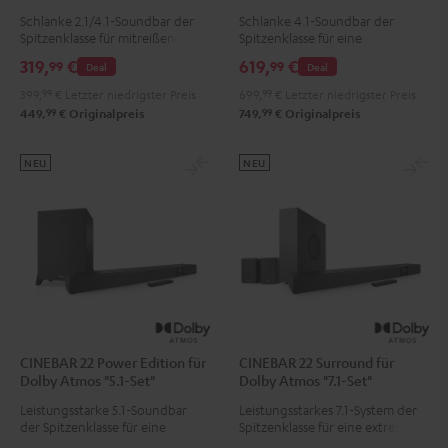
Schlanke 2.1/4.1-Soundbar der
Schlanke 4.1-Soundbar der
Spitzenklasse für mitreißende
Spitzenklasse für eine
TV-, Gaming und
mitreißende TV-, Gaming und
319,
€
619,
€
99
99
Deal
Deal
Musikwiedergabe, für Räume bis
Musikwiedergabe sowie echten
20 m²
Surround Sound
399,
99
€
Letzter niedrigster Preis
699,
99
€
Letzter niedrigster Preis
99
99
449,
€
Originalpreis
749,
€
Originalpreis
NEU
NEU
CINEBAR 22 Power Edition für
CINEBAR 22 Surround für
Dolby Atmos "5.1-Set"
Dolby Atmos "7.1-Set"
Leistungsstarke 5.1-Soundbar
Leistungsstarkes 7.1-System der
der Spitzenklasse für eine
Spitzenklasse für eine extrem
extrem druckvolle TV-, Gaming-
druckvolle TV-, Gaming- und