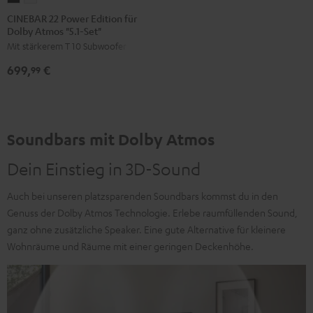
22
22
CINEBAR 22 Power Edition für
Dolby Atmos "5.1-Set"
Power
Power
Mit stärkerem T 10 Subwoofer
Edition
Edition
für
für
699,
€
99
Dolby
Dolby
Atmos
Atmos
"5.1-
"5.1-
Set"
Set"
Soundbars mit Dolby Atmos
Schwarz
Weiß
Dein Einstieg in 3D-Sound
Auch bei unseren platzsparenden Soundbars kommst du in den
Genuss der Dolby Atmos Technologie. Erlebe raumfüllenden Sound,
ganz ohne zusätzliche Speaker. Eine gute Alternative für kleinere
Wohnräume und Räume mit einer geringen Deckenhöhe.