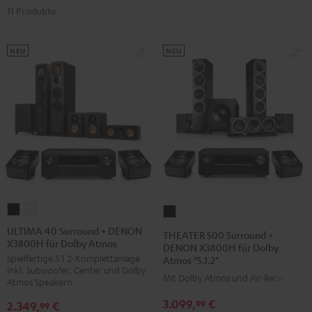
11 Produkte
NEU
NEU
ULTIMA
ULTIMA
THEATER
40
40
500
ULTIMA 40 Surround + DENON
THEATER 500 Surround +
X3800H für Dolby Atmos
Surround
Surround
Surround
DENON X3800H für Dolby
Spielfertige 5.1.2-Komplettanlage
Atmos "5.1.2"
+
+
+
inkl. Subwoofer, Center und Dolby
DENON
DENON
Mit Dolby Atmos und AV-Receiver
DENON
Atmos Speakern
X3800H
X3800H
X3800H
3.099,
€
99
2.349,
€
99
für
für