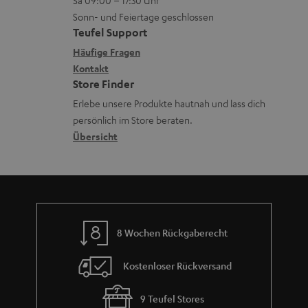
Sa 09:00 – 17:30 Uhr
L
t
d
ä
u
Sonn- und Feiertage geschlossen
e
a
e
t
Teufel Support
r
x
k
n
e
Häufige Fragen
G
i
Kontakt
t
R
a
Store Finder
k
d
ü
r
Erlebe unsere Produkte hautnah und lass dich
o
a
c
a
persönlich im Store beraten.
n
t
k
Übersicht
n
e
n
t
n
a
i
h
e
m
8 Wochen Rückgaberecht
e
Kostenloser Rückversand
9 Teufel Stores