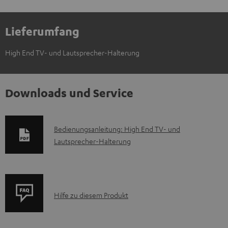
Lieferumfang
High End TV- und Lautsprecher-Halterung
Downloads und Service
D
Bedienungsanleitung: High End TV- und
Lautsprecher-Halterung
o
k
u
m
P
Hilfe zu diesem Produkt
e
r
n
o