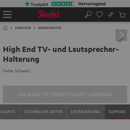
ZUM
NHALT
RINGEN
No
Abs
Startseite
Suche
Artike
im
ZUBEHÖR
WANDHALTER
Waren
High End TV- und Lautsprecher-
Halterung
Farbe:
Schwarz
DIE WARE IST DERZEIT NICHT LIEFERBAR
HLIGHTS
TECHNISCHE DATEN
LIEFERUMFANG
SUPPORT