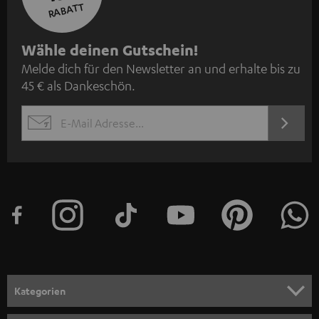
RABATT
N
Wähle deinen Gutschein!
Melde dich für den Newsletter an und erhalte bis zu
e
45 € als Dankeschön.
w
s
JETZT
EMAIL
l
ANME
WIDGET
e
t
t
e
r
a
n
Kategorien
m