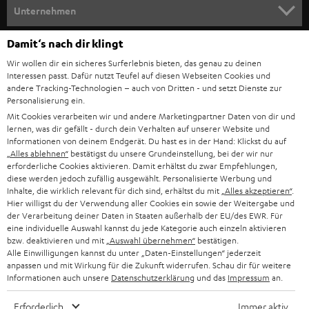
HEIMKINO
e
Unternehmen
l
HEIMKINO-KOMPLETTANLAGEN
SUPPORT
Damit‘s nach dir klingt
d
Teufel Onlineshops
Wir wollen dir ein sicheres Surferlebnis bieten, das genau zu deinen
SOUNDBAR
u
KARRIERE
Interessen passt. Dafür nutzt Teufel auf diesen Webseiten Cookies und
DEUTSCHLAND
n
andere Tracking-Technologien – auch von Dritten - und setzt Dienste zur
HIFI-LAUTSPRECHER
Personalisierung ein.
PRESSE & MARKETING
g
Mit Cookies verarbeiten wir und andere Marketingpartner Daten von dir und
ÖSTERREICH
SMART HOME
lernen, was dir gefällt - durch dein Verhalten auf unserer Website und
GESCHÄFTSKUNDEN
Informationen von deinem Endgerät. Du hast es in der Hand: Klickst du auf
„Alles ablehnen“
bestätigst du unsere Grundeinstellung, bei der wir nur
SCHWEIZ
BLUETOOTH-LAUTSPRECHER
PARTNERPROGRAMM
erforderliche Cookies aktivieren. Damit erhältst du zwar Empfehlungen,
diese werden jedoch zufällig ausgewählt. Personalisierte Werbung und
KOPFHÖRER
Inhalte, die wirklich relevant für dich sind, erhältst du mit
„Alles akzeptieren“
.
NIEDERLANDE
BLOG
Hier willigst du der Verwendung aller Cookies ein sowie der Weitergabe und
der Verarbeitung deiner Daten in Staaten außerhalb der EU/des EWR. Für
BLUETOOTH-KOPFHÖRER
NEWSLETTER
eine individuelle Auswahl kannst du jede Kategorie auch einzeln aktivieren
BELGIEN
bzw. deaktivieren und mit
„Auswahl übernehmen“
bestätigen.
STEREOANLAGEN
Alle Einwilligungen kannst du unter „Daten-Einstellungen“ jederzeit
STORES
anpassen und mit Wirkung für die Zukunft widerrufen. Schau dir für weitere
FRANKREICH
LAUTSPRECHER
Informationen auch unsere
Datenschutzerklärung
und das
Impressum
an.
DEINE VORTEILE BEI TEUFEL
Erforderlich
Immer aktiv
POLEN
ULTIMA-SERIE