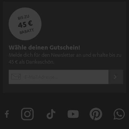
BIS ZU
45 €
RABATT
N
Wähle deinen Gutschein!
Melde dich für den Newsletter an und erhalte bis zu
e
45 € als Dankeschön.
w
s
JETZT
EMAIL
l
ANME
WIDGET
e
t
t
e
r