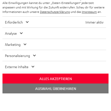
STEREOANLAGEN
Alle Einwilligungen kannst du unter „Daten-Einstellungen“ jederzeit
STORES
anpassen und mit Wirkung für die Zukunft widerrufen. Schau dir für weitere
FRANKREICH
LAUTSPRECHER
Informationen auch unsere
Datenschutzerklärung
und das
Impressum
an.
DEINE VORTEILE BEI TEUFEL
Erforderlich
Immer aktiv
POLEN
ULTIMA-SERIE
TEUFEL STORY
Analyse
IN-EAR-KOPFHÖRER
SPANIEN
UNSER MANAGEMENT
Marketing
FANSHOP
NACHHALTIGKEIT
ITALIEN
NEUHEITEN
Personalisierung
Technische Änderungen, Tippfehler und Irrtum vorbehalten. Das auf unseren
UNSERE WERTE
Fotos abgebildete Zubehör ist nicht im Lieferumfang enthalten. Etwaige
USA
Entsorgungsgebühren für Batterien sind im Preis inbegriffen.
Externe Inhalte
BILDUNGSRABATT
©2026 Lautsprecher Teufel GmbH - All rights reserved.
WEITERE LÄNDER
ALLES AKZEPTIEREN
GESCHENKGUTSCHEIN
Chat
Impressum
AGB
Datenschutz
Daten-Einstellungen
EU Data Act
AUSWAHL ÜBERNEHMEN
starten
BARRIEREFREIHEIT
Vertrag widerrufen