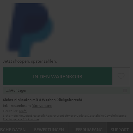
Jetzt shoppen, später zahlen.
IN DEN WARENKORB
Auf Lager
Sicher einkaufen mit 8 Wochen Rückgaberecht
inkl. kostenlosem
Rückversand
Hersteller:
Teufel
Sicherheitshinweise
Ersatzteile
Reparaturen
Software-Updates
Gesetzliche Gewährleistung
Elektrogeräte Rücknahme
ISCHE DATEN
BEWERTUNGEN
LIEFERUMFANG
SUPPORT