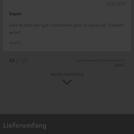
24.12.2025
Super
Alles ist jetzt sehr gut. Funktioniert jetzt so wie es soll, Problem
gelöst.
Axel H.
*
10
/ 123
automatisiert übersetzt durch
DeepL
MEHR ANZEIGEN
Lieferumfang