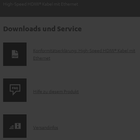
High-Speed HDMI® Kabel mit Ethernet
Downloads und Service
D
Konformitätserklärung: High-Speed HDMI® Kabel mit
Ethernet
o
k
u
m
P
Hilfe zu diesem Produkt
e
r
n
o
t
d
e
I
Versandinfos
u
z
n
k