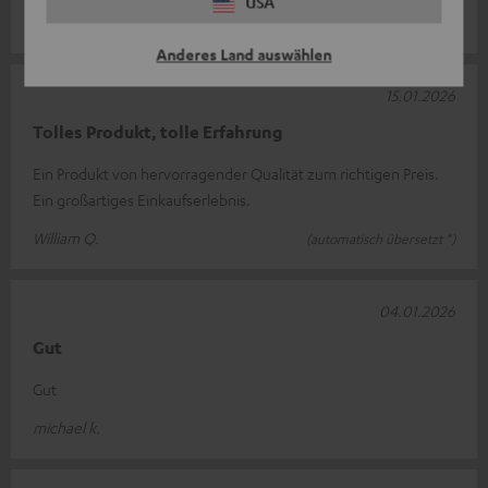
USA
Jochen S.
Anderes Land auswählen
15.01.2026
Tolles Produkt, tolle Erfahrung
Ein Produkt von hervorragender Qualität zum richtigen Preis.
Ein großartiges Einkaufserlebnis.
William Q.
(automatisch übersetzt *)
04.01.2026
Gut
Gut
michael k.