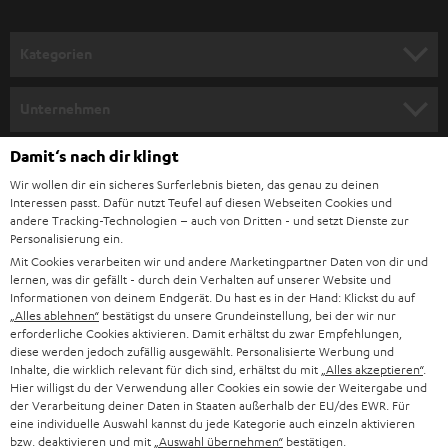
a
n
Kategorien
m
HEIMKINO
e
Unternehmen
l
HEIMKINO-KOMPLETTANLAGEN
SUPPORT
Damit‘s nach dir klingt
d
Teufel Onlineshops
Wir wollen dir ein sicheres Surferlebnis bieten, das genau zu deinen
SOUNDBAR
u
KARRIERE
Interessen passt. Dafür nutzt Teufel auf diesen Webseiten Cookies und
DEUTSCHLAND
n
andere Tracking-Technologien – auch von Dritten - und setzt Dienste zur
HIFI-LAUTSPRECHER
Personalisierung ein.
PRESSE & MARKETING
g
Mit Cookies verarbeiten wir und andere Marketingpartner Daten von dir und
ÖSTERREICH
SMART HOME
lernen, was dir gefällt - durch dein Verhalten auf unserer Website und
GESCHÄFTSKUNDEN
Informationen von deinem Endgerät. Du hast es in der Hand: Klickst du auf
„Alles ablehnen“
bestätigst du unsere Grundeinstellung, bei der wir nur
SCHWEIZ
BLUETOOTH-LAUTSPRECHER
PARTNERPROGRAMM
erforderliche Cookies aktivieren. Damit erhältst du zwar Empfehlungen,
diese werden jedoch zufällig ausgewählt. Personalisierte Werbung und
KOPFHÖRER
Inhalte, die wirklich relevant für dich sind, erhältst du mit
„Alles akzeptieren“
.
NIEDERLANDE
BLOG
Hier willigst du der Verwendung aller Cookies ein sowie der Weitergabe und
der Verarbeitung deiner Daten in Staaten außerhalb der EU/des EWR. Für
BLUETOOTH-KOPFHÖRER
NEWSLETTER
eine individuelle Auswahl kannst du jede Kategorie auch einzeln aktivieren
BELGIEN
bzw. deaktivieren und mit
„Auswahl übernehmen“
bestätigen.