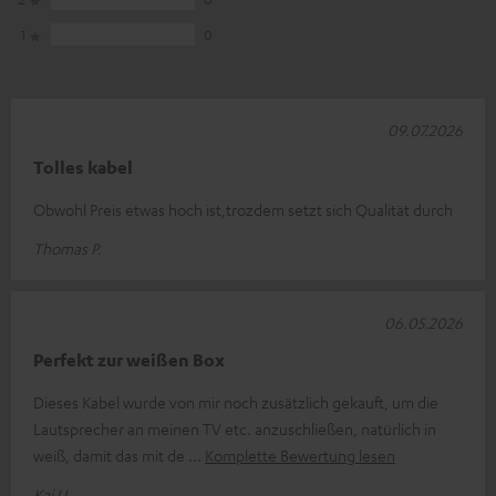
1
0
09.07.2026
Tolles kabel
Obwohl Preis etwas hoch ist,trozdem setzt sich Qualität durch
Thomas P.
06.05.2026
Perfekt zur weißen Box
Dieses Kabel wurde von mir noch zusätzlich gekauft, um die
Lautsprecher an meinen TV etc. anzuschließen, natürlich in
weiß, damit das mit de
Komplette Bewertung lesen
Kai U.