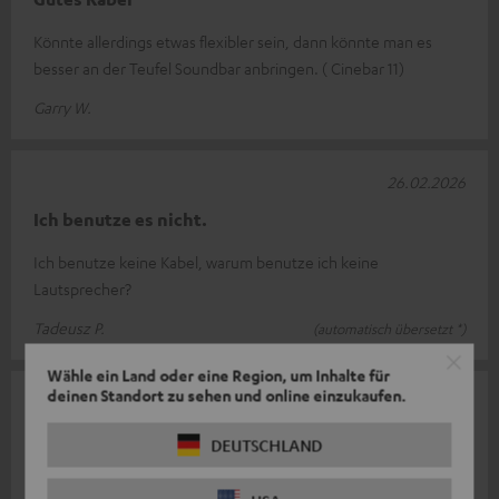
Könnte allerdings etwas flexibler sein, dann könnte man es
besser an der Teufel Soundbar anbringen. ( Cinebar 11)
Garry W.
26.02.2026
Ich benutze es nicht.
Ich benutze keine Kabel, warum benutze ich keine
Lautsprecher?
Tadeusz P.
(automatisch übersetzt *)
Wähle ein Land oder eine Region, um Inhalte für
deinen Standort zu sehen und online einzukaufen.
08.02.2026
Kabel
DEUTSCHLAND
Alles top