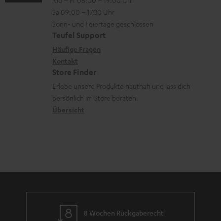
-
n
r
z
e
Sa 09:00 – 17:30 Uhr
L
t
ä
u
r
Sonn- und Feiertage geschlossen
e
a
t
Teufel Support
r
s
x
k
e
Häufige Fragen
G
a
i
Kontakt
t
R
a
n
Store Finder
k
d
ü
r
d
Erlebe unsere Produkte hautnah und lass dich
o
a
c
a
persönlich im Store beraten.
n
t
k
Übersicht
n
e
n
t
n
a
i
h
e
m
e
8 Wochen Rückgaberecht