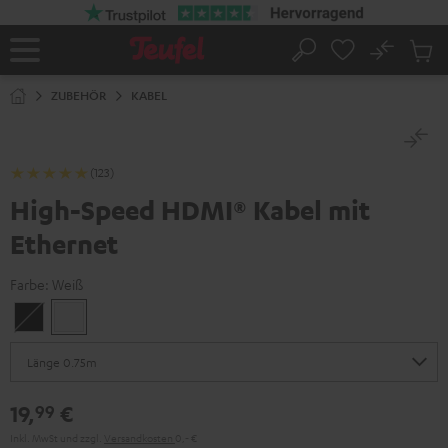
ZUM
NHALT
RINGEN
No
Abs
Startseite
Suche
Artike
im
ZUBEHÖR
KABEL
Waren
(123)
High-Speed HDMI® Kabel mit
Ethernet
Farbe:
Weiß
Schwarz
Weiß
19,
€
99
Inkl. MwSt
und zzgl.
Versandkosten
0,‐ €