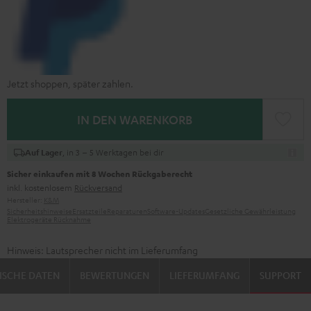
Jetzt shoppen, später zahlen.
IN DEN WARENKORB
, in 3 – 5 Werktagen bei dir
Auf Lager
Sicher einkaufen mit 8 Wochen Rückgaberecht
inkl. kostenlosem
Rückversand
Hersteller:
K&M
Sicherheitshinweise
Ersatzteile
Reparaturen
Software-Updates
Gesetzliche Gewährleistung
Elektrogeräte Rücknahme
Hinweis: Lautsprecher nicht im Lieferumfang
ISCHE DATEN
BEWERTUNGEN
LIEFERUMFANG
SUPPORT