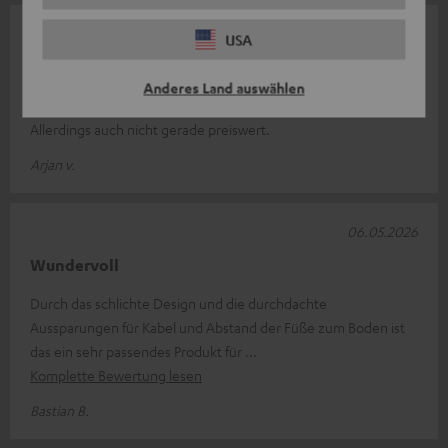
10.05.2026
USA
Formschön und stabil
Anderes Land auswählen
Leicht aufzubauen, sehen gut aus und sind sehr stabil.
Allerdings auch nicht gerade preiswert.
Arjan v.
06.05.2026
Wundervoll
Durch das schlichte Design und die durchdachte
Aussparungen für Kabel und Abstand der Füße zum Boden ist
das ein sehr passendes Produkt für
Komplette Bewertung lesen
Bastian B.