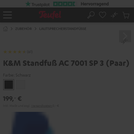
ZUM
NHALT
RINGEN
No
Abs
Startseite
Suche
Artike
im
ZUBEHÖR
LAUTSPRECHERSTANDFÜSSE
Waren
(61)
K&M Standfuß AC 7001 SP 3 (Paar)
Farbe:
Schwarz
Schwarz
Weiß
199,
€
‐
Inkl. MwSt
und zzgl.
Versandkosten
0,‐ €