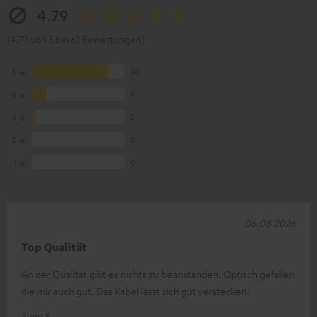
4.79
(4.79 von 5 bei 61 Bewertungen)
5
50
4
9
3
2
2
0
1
0
06.08.2026
Top Qualität
An der Qualität gibt es nichts zu beanstanden. Optisch gefallen
die mir auch gut. Das Kabel lässt sich gut verstecken.
Sven S.