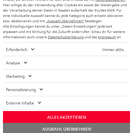
NIEDERLANDE
BLOG
Hier willigst du der Verwendung aller Cookies ein sowie der Weitergabe und
der Verarbeitung deiner Daten in Staaten außerhalb der EU/des EWR. Für
BLUETOOTH-KOPFHÖRER
NEWSLETTER
eine individuelle Auswahl kannst du jede Kategorie auch einzeln aktivieren
BELGIEN
bzw. deaktivieren und mit
„Auswahl übernehmen“
bestätigen.
STEREOANLAGEN
Alle Einwilligungen kannst du unter „Daten-Einstellungen“ jederzeit
STORES
anpassen und mit Wirkung für die Zukunft widerrufen. Schau dir für weitere
FRANKREICH
LAUTSPRECHER
Informationen auch unsere
Datenschutzerklärung
und das
Impressum
an.
DEINE VORTEILE BEI TEUFEL
Erforderlich
Immer aktiv
POLEN
ULTIMA-SERIE
TEUFEL STORY
Analyse
IN-EAR-KOPFHÖRER
SPANIEN
UNSER MANAGEMENT
Marketing
FANSHOP
NACHHALTIGKEIT
ITALIEN
NEUHEITEN
Personalisierung
Technische Änderungen, Tippfehler und Irrtum vorbehalten. Das auf unseren
UNSERE WERTE
Fotos abgebildete Zubehör ist nicht im Lieferumfang enthalten. Etwaige
USA
Entsorgungsgebühren für Batterien sind im Preis inbegriffen.
Externe Inhalte
BILDUNGSRABATT
©2026 Lautsprecher Teufel GmbH - All rights reserved.
WEITERE LÄNDER
ALLES AKZEPTIEREN
GESCHENKGUTSCHEIN
Chat
Impressum
AGB
Datenschutz
Daten-Einstellungen
EU Data Act
AUSWAHL ÜBERNEHMEN
starten
BARRIEREFREIHEIT