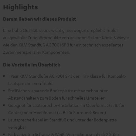
Highlights
Darum lieben wir dieses Produkt
Eine hohe Qualität ist uns wichtig, deswegen empfiehlt Teufel
ausgewählte Zubehörprodukte von unserem Partner König & Meyer
wie den K&M Standfuß AC 7001 SP 3 für ein technisch exzellentes
Zusammenspiel aller Komponenten.
Die Vorteile im Überblick
1 Paar K&M Standfüße AC 7001 SP 3 der HiFi-Klasse für Kompakt-
Lautsprecher von Teufel
Stellflächen-sparende Bodenplatte mit verschraubten
Abstandshaltern zum Boden für schnelles Umstellen
Geeignet für Lautsprecher-Installation im Querformat (z. B. für
Center) oder Hochformat (z. B. für Surround-Boxen)
Lautsprecherkabel im Standfuß und unter der Bodenplatte
verlegbar
Farbvarianten Schwarz & Weiß, Verpackungseinheit: 2 Stück,