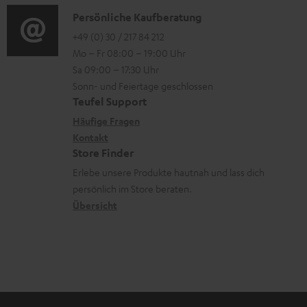
d
n
u
i
K
Persönliche Kaufberatung
g
e
e
m
o
o
+49 (0) 30 / 217 84 212
e
n
n
V
Mo – Fr 08:00 – 19:00 Uhr
-
n
r
z
e
Sa 09:00 – 17:30 Uhr
L
t
ä
u
r
Sonn- und Feiertage geschlossen
e
a
t
Teufel Support
r
s
x
k
e
Häufige Fragen
G
a
i
Kontakt
t
R
a
n
Store Finder
k
d
ü
r
d
Erlebe unsere Produkte hautnah und lass dich
o
a
c
a
persönlich im Store beraten.
n
t
k
Übersicht
n
e
n
t
n
a
i
h
e
m