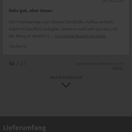
28.04.2026
Sehr gut, aber teuer.
Sehr hochwertige und robuste Standfüße, Aufbau einfach,
Kabel im Standfuß verlegbar. Sehen in weiß sehr gut aus und
der Klang ist deutlich b
Komplette Bewertung lesen
Norbert E.
*
10
/ 61
automatisiert übersetzt durch
DeepL
MEHR ANZEIGEN
Lieferumfang