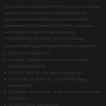
Mit dem K&M Standfuß AC 7001 SP 3 erreichen kompatible
Lautsprecher eine optimale Wiedergabehöhe. Der
entsprechende Hochtöner gelangt so bei sitzender
Hörposition (Couch, Sessel) auf Ohrhöhe. Das führt zu
einer präziseren Darstellung und besseren
Tiefenstaffelung von Musik, Filmton und Games.
Dieser Standfuß passt für folgende Teufel Lautsprecher:
STEREO M / STEREO M 2
THEATER T 500S FR 16 (Front/Center) (Nur K&M
Standfuß AC 7001 SP 3)
THEATER T 500 DL / DR (Dipol-Lautsprecher)
ULTIMA 20 - UL 20 Mk3 18 / UL 20 Mk4 25 (Regal-
Lautsprecher)
ULTIMA 20 / 40 Surround - UL 40 C Mk3 18 / UL 40 C Mk4
25 (Center)
ULTIMA 25 Aktiv -Lautsprecher