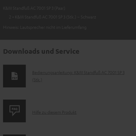
K&M Standfuß AC 7001 SP 3 (Paar)
2 × K&M Standfuß AC 7001 SP 3 (Stk.) – Schwarz
Hinweis: Lautsprecher nicht im Lieferumfang
Downloads und Service
D
Bedienungsanleitung: K&M Standfuß AC 7001 SP 3
(Stk.)
o
k
u
m
P
Hilfe zu diesem Produkt
e
r
n
o