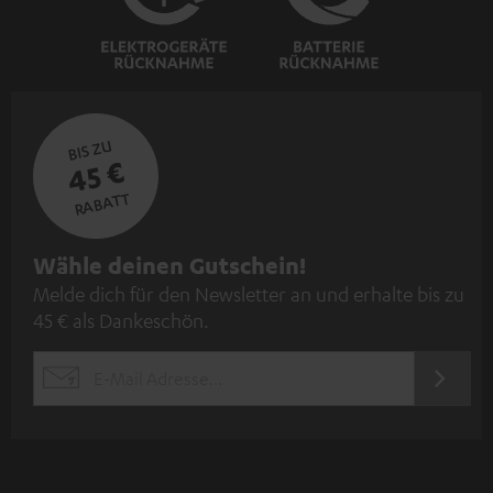
BIS ZU
45 €
RABATT
N
Wähle deinen Gutschein!
Melde dich für den Newsletter an und erhalte bis zu
e
45 € als Dankeschön.
w
s
JETZT
EMAIL
l
ANME
WIDGET
e
t