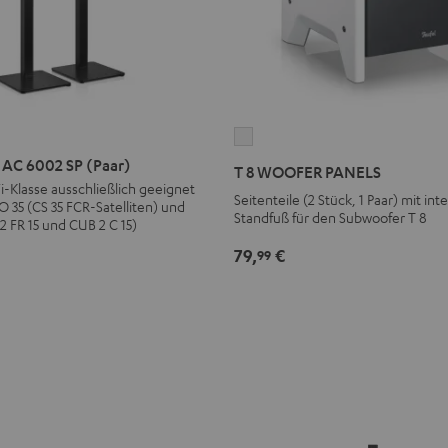
T
8
AC 6002 SP (Paar)
T 8 WOOFER PANELS
WOOFER
i-Klasse ausschließlich geeignet
Seitenteile (2 Stück, 1 Paar) mit in
 35 (CS 35 FCR-Satelliten) und
PANELS
Standfuß für den Subwoofer T 8
FR 15 und CUB 2 C 15)
Weiß
79,
€
99