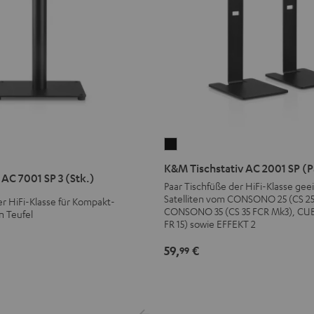
K&M
Tischstativ
K&M Tischstativ AC 2001 SP (P
AC 7001 SP 3 (Stk.)
AC
Paar Tischfüße der HiFi-Klasse geei
2001
Satelliten vom CONSONO 25 (CS 25
r HiFi-Klasse für Kompakt-
CONSONO 35 (CS 35 FCR Mk3), CU
SP
n Teufel
FR 15) sowie EFFEKT 2
(Paar)
Schwarz
59,
€
99