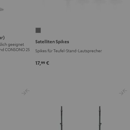
Satelliten
ar)
Spikes
Satelliten Spikes
ßlich geeignet
Titan
 und CONSONO 25
Spikes für Teufel-Stand-Lautsprecher
17,
€
99