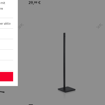
29,
€
99
 mit
ere
r aktiv