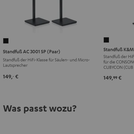
Standfuß
Standfuß
K&M
AC
Standfuß K&M 
Standfuß AC 3001 SP (Paar)
AC
3001
Standfuß der HiF
Standfuß der HiFi-Klasse für Säulen- und Micro-
für die CONSONO
6002
SP
Lautsprecher
CUBYCON (CUB 2 
SP
(Paar)
149,
€
(Paar)
‐
149,
€
Schwarz
99
Schwarz
Was passt wozu?