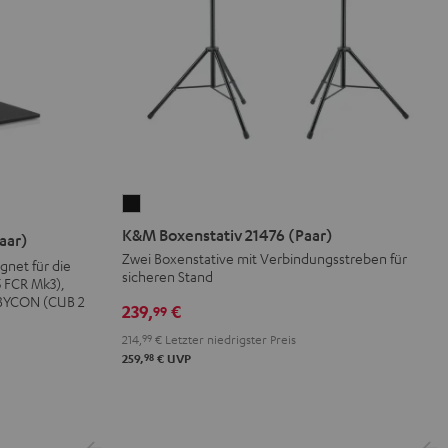
K&M
Boxenstativ
K&M Boxenstativ 21476 (Paar)
aar)
21476
Zwei Boxenstative mit Verbindungsstreben für
gnet für die
sicheren Stand
(Paar)
 FCR Mk3),
Schwarz
BYCON (CUB 2
239,
€
99
214,
99
€
Letzter niedrigster Preis
98
259,
€
UVP