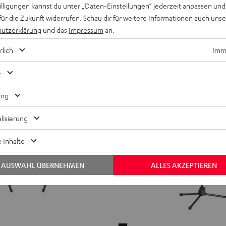
149,
€
99
willigungen kannst du unter „Daten-Einstellungen“ jederzeit anpassen und
für die Zukunft widerrufen. Schau dir für weitere Informationen auch uns
utzerklärung
und das
Impressum
an.
rlich
Imme
e
ing
lisierung
 Inhalte
AUSWAHL ÜBERNEHMEN
ALLES AKZEPTIEREN