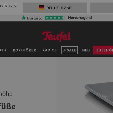
 sehen und
DEUTSCHLAND
OTH
KOPFHÖRER
RADIOS
SALE
NEU
ZUBEHÖ
nhöhe
füße