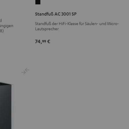
Standfuß
AC
Standfuß AC 3001 SP
3001
d
SP
Standfuß der HiFi-Klasse für Säulen- und Micro-
gängigen
Lautsprecher
Schwarz
58)
74,
€
99