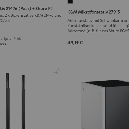
K&M
iv 21476 (Paar) + Shure PGA58
Mikrofonstativ
K&M Mikrofonstativ 27915
es: 2 x Boxenstative K&M 21476 und
27915
PGA58
Mikrofonstativ mit Schwenkarm un
Schwarz
Kunststoffsockel passend für alle 
Mikrofone (z. B. für das Shure PGA
drigster Preis
49,
€
99
reis