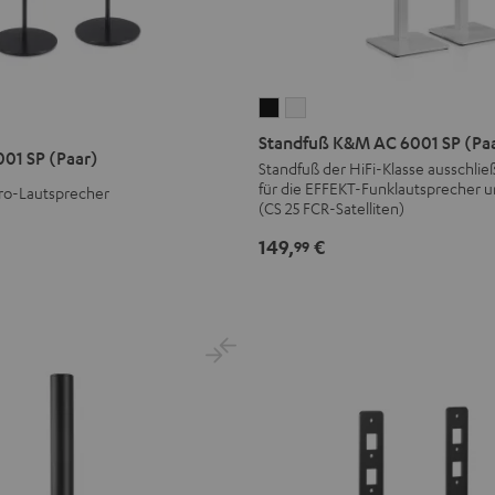
Standfuß
Standfuß
K&M
K&M
Standfuß K&M AC 6001 SP (Pa
001 SP (Paar)
AC
AC
Standfuß der HiFi-Klasse ausschlie
für die EFFEKT-Funklautsprecher
6001
6001
cro-Lautsprecher
(CS 25 FCR-Satelliten)
SP
SP
(Paar)
(Paar)
149,
€
99
Schwarz
Weiß