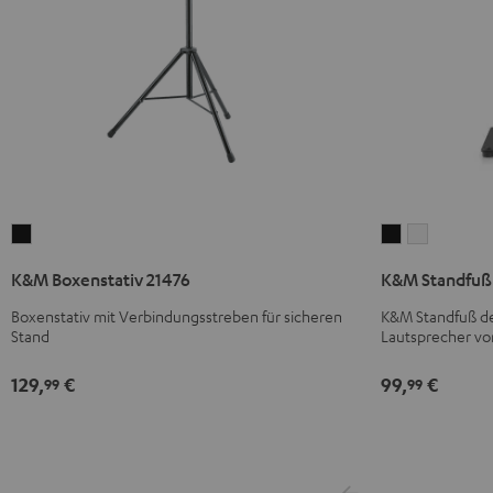
K&M
K&M
K&M
Boxenstativ
Standfuß
Standfuß
K&M Boxenstativ 21476
K&M Standfuß 
21476
AC
AC
Schwarz
7001
7001
Boxenstativ mit Verbindungsstreben für sicheren
K&M Standfuß de
Stand
Lautsprecher vo
SP
SP
3
3
129,
€
99,
€
99
99
(Stk.)
(Stk.)
Schwarz
Weiß