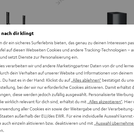
 nach dir klingt
n dir ein sicheres Surferlebnis bieten, das genau zu deinen Interessen pas
ufel auf diesen Webseiten Cookies und andere Tracking-Technologien – 
 und setzt Dienste zur Personalisierung ein.
ies verarbeiten wir und andere Marketingpartner Daten von dir und lernen
- durch dein Verhalten auf unserer Website und Informationen von deinem
 Du hast es in der Hand: Klickst du auf
„Alles ablehnen“
bestätigst du uns
tellung, bei der wir nur erforderliche Cookies aktivieren. Damit erhältst 
ngen, diese werden jedoch zufällig ausgewählt. Personalisierte Werbung
die wirklich relevant für dich sind, erhältst du mit
„Alles akzeptieren“
. Hier 
DEFINION
erwendung aller Cookies ein sowie der Weitergabe und der Verarbeitung 
AC 6001 Flex (Paar)
Standfuß
DEFINION Standfuß
 Staaten außerhalb der EU/des EWR. Für eine individuelle Auswahl kannst 
i-Klasse ausschließlich geeignet
Anthrazit
e auch einzeln aktivieren bzw. deaktivieren und mit
„Auswahl übernehme
Funklautsprecher und Heimkino-
Hohe Standfestigkeit & aufwendig
CONSONO 25 (CS 25 FCR)
en.