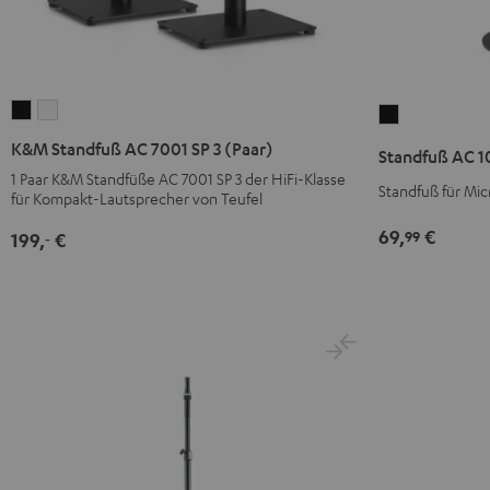
K&M
K&M
Standfuß
Standfuß
Standfuß
AC
K&M Standfuß AC 7001 SP 3 (Paar)
Standfuß AC 1
AC
AC
1001
1 Paar K&M Standfüße AC 7001 SP 3 der HiFi-Klasse
Standfuß für Mi
7001
7001
SP
für Kompakt-Lautsprecher von Teufel
SP
SP
(Paar)
69,
€
99
199,
€
‐
3
3
Schwarz
(Paar)
(Paar)
Schwarz
Weiß