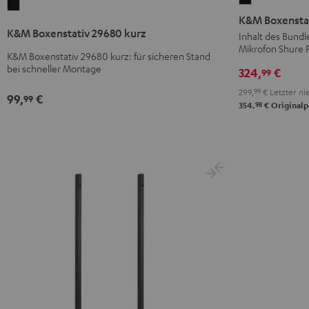
K&M
Boxenstativ
K&M Boxenstat
Boxenstativ
21476
K&M Boxenstativ 29680 kurz
Inhalt des Bundl
29680
Mikrofon Shure 
(Paar)
kurz
K&M Boxenstativ 29680 kurz: für sicheren Stand
+
bei schneller Montage
324,
€
Schwarz
99
Shure
299,
99
€
Letzter nie
99,
€
PGA58
99
98
354,
€
Originalp
Schwarz