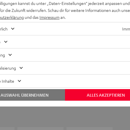
willigungen kannst du unter „Daten-Einstellungen“ jederzeit anpassen und
für die Zukunft widerrufen. Schau dir für weitere Informationen auch uns
utzerklärung
und das
Impressum
an.
rlich
Imme
Keinen Store in der Nähe? Kein Problem,
beratung
beraten dich auch persönlich am Telefo
e
Hier Termin buchen
ing
lisierung
 Inhalte
AUSWAHL ÜBERNEHMEN
ALLES AKZEPTIEREN