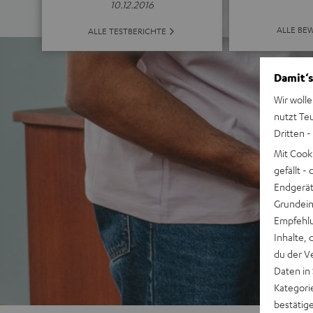
10.12.2016
ALLE BE
ALLE TESTBERICHTE
Damit‘s
Wir wolle
nutzt Te
Dritten -
Mit Cook
gefällt 
Endgerät.
Grundeins
Empfehlu
Inhalte, 
du der V
Daten in
Kategori
bestätig