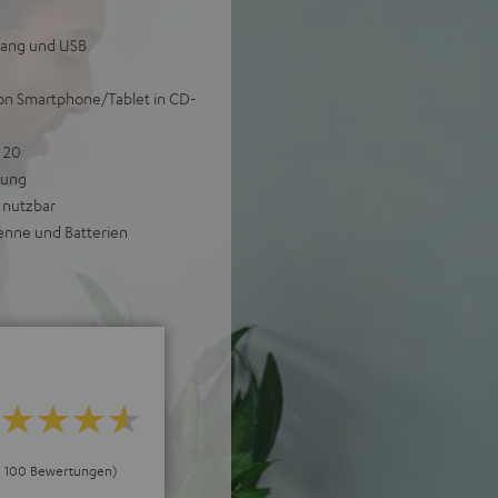
ngang und USB
von Smartphone/Tablet in CD-
 20
gung
 nutzbar
enne und Batterien
ei 100 Bewertungen)