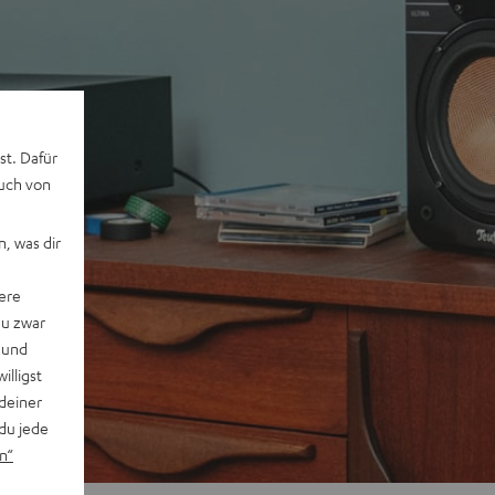
st. Dafür
auch von
, was dir
ere
du zwar
 und
willigst
deiner
du jede
n“