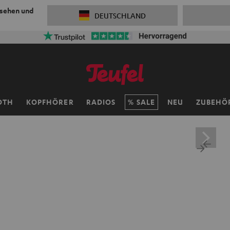
 sehen und
DEUTSCHLAND
OTH
KOPFHÖRER
RADIOS
SALE
NEU
ZUBEHÖ