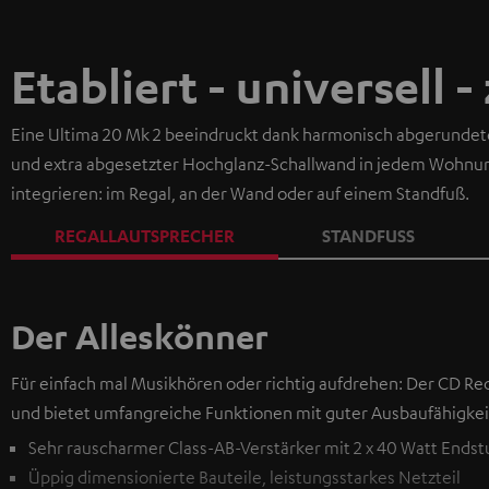
Etabliert - universell -
Eine Ultima 20 Mk 2 beeindruckt dank harmonisch abgerundet
und extra abgesetzter Hochglanz-Schallwand in jedem Wohnumfe
integrieren: im Regal, an der Wand oder auf einem Standfuß.
REGALLAUTSPRECHER
STANDFUSS
Der Alleskönner
Für einfach mal Musikhören oder richtig aufdrehen: Der CD Rec
und bietet umfangreiche Funktionen mit guter Ausbaufähigkeit
Sehr rauscharmer Class-AB-Verstärker mit 2 x 40 Watt Endst
Üppig dimensionierte Bauteile, leistungsstarkes Netzteil