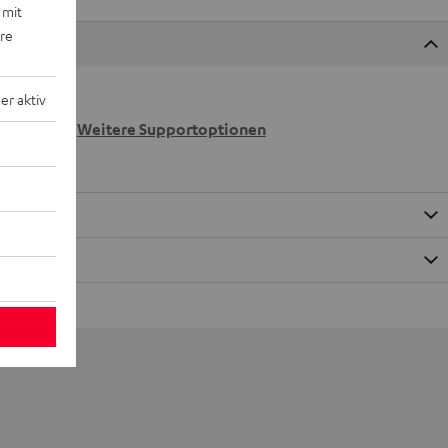
 mit
ere
r aktiv
 wir
n.
Weitere Supportoptionen