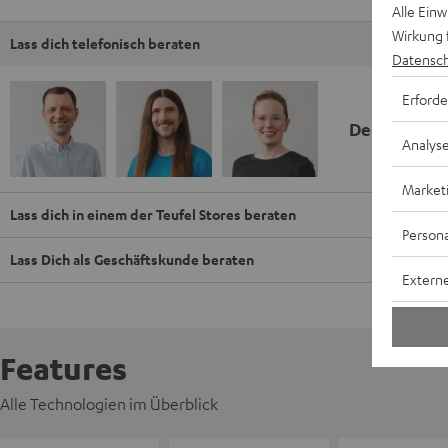
Alle Ein
Wirkung 
Lass dich telefonisch beraten
Datensch
Erforde
Deine Kauf
Analys
Market
Lass dich in einem der Teufel Stores beraten
Persona
Lass Dich als Geschäftskunde beraten
Externe
Features
Alle Technologien im Überblick