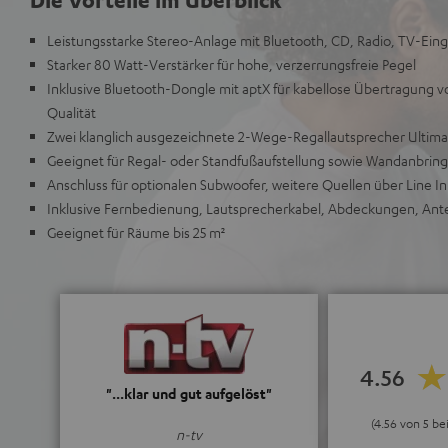
Leistungsstarke Stereo-Anlage mit Bluetooth, CD, Radio, TV-Ei
Starker 80 Watt-Verstärker für hohe, verzerrungsfreie Pegel
Inklusive Bluetooth-Dongle mit aptX für kabellose Übertragung 
Qualität
Zwei klanglich ausgezeichnete 2-Wege-Regallautsprecher Ultima
Geeignet für Regal- oder Standfußaufstellung sowie Wandanbrin
Anschluss für optionalen Subwoofer, weitere Quellen über Line In
Inklusive Fernbedienung, Lautsprecherkabel, Abdeckungen, Ant
Geeignet für Räume bis 25 m²
4.56
"...klar und gut aufgelöst"
(4.56 von 5 b
n-tv