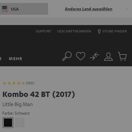
Anderes Land auswählen
USA
SUPPORT
GESCHÄFTSKUNDEN
STORE FINDER
No
R
MEHR
Suche
Mein
Artikel
Konto
im
Warenk
(100)
Kombo 42 BT (2017)
Little Big Man
Farbe:
Schwarz
Schwarz
Weiß