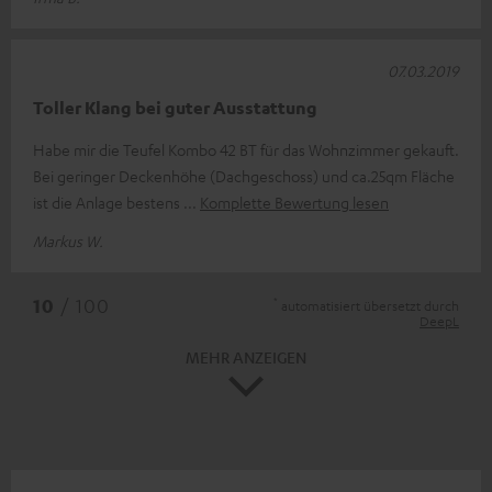
07.03.2019
Toller Klang bei guter Ausstattung
Habe mir die Teufel Kombo 42 BT für das Wohnzimmer gekauft.
Bei geringer Deckenhöhe (Dachgeschoss) und ca.25qm Fläche
ist die Anlage bestens
Komplette Bewertung lesen
Markus W.
*
10
/ 100
automatisiert übersetzt durch
DeepL
MEHR ANZEIGEN