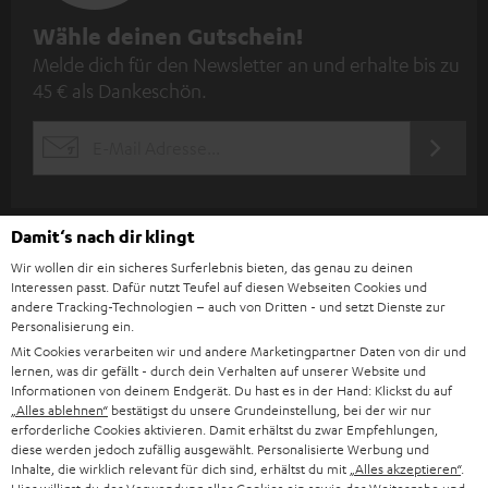
N
Wähle deinen Gutschein!
Melde dich für den Newsletter an und erhalte bis zu
e
45 € als Dankeschön.
w
s
JETZT
EMAIL
l
ANME
WIDGET
e
t
Damit‘s nach dir klingt
t
Wir wollen dir ein sicheres Surferlebnis bieten, das genau zu deinen
Interessen passt. Dafür nutzt Teufel auf diesen Webseiten Cookies und
e
andere Tracking-Technologien – auch von Dritten - und setzt Dienste zur
r
Personalisierung ein.
Mit Cookies verarbeiten wir und andere Marketingpartner Daten von dir und
a
lernen, was dir gefällt - durch dein Verhalten auf unserer Website und
n
Informationen von deinem Endgerät. Du hast es in der Hand: Klickst du auf
Kategorien
„Alles ablehnen“
bestätigst du unsere Grundeinstellung, bei der wir nur
m
erforderliche Cookies aktivieren. Damit erhältst du zwar Empfehlungen,
diese werden jedoch zufällig ausgewählt. Personalisierte Werbung und
HEIMKINO
e
Unternehmen
Inhalte, die wirklich relevant für dich sind, erhältst du mit
„Alles akzeptieren“
.