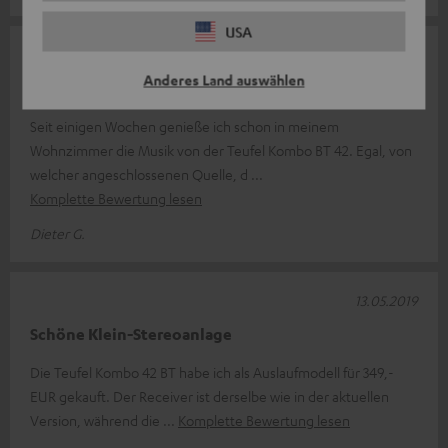
USA
18.05.2019
Anderes Land auswählen
Tolle Anlage für wenig Geld
Seit einigen Wochen genieße ich schon in meinem
Wohnzimmer die Musik von der Teufel Kombo BT 42. Egal, von
welcher angeschlossenen Quelle, d
Komplette Bewertung lesen
Dieter G.
13.05.2019
Schöne Klein-Stereoanlage
Die Teufel Kombo 42 BT habe ich als Auslaufmodell für 349,-
EUR gekauft. Der Receiver ist derselbe wie in der aktuellen
Version, während die
Komplette Bewertung lesen