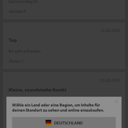
Spitzenmäßig 1A
Michael P.
12.08.2019
Top
Bin sehr zufrieden.
Florian T.
20.05.2019
Kleine, soundstarke Kombi
Exzellenter Sound für eher kleinere Räume. Ich habe die 42 BT
Wähle ein Land oder eine Region, um Inhalte für
im Arbeitszimmer/ Hobbyraum aufgestellt. Seitdem höre ich,
deinen Standort zu sehen und online einzukaufen.
gerade die anspruch
Komplette Bewertung lesen
DEUTSCHLAND
Michael K.