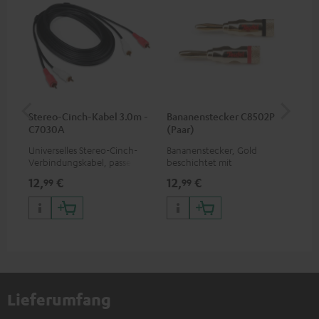
Stereo-Cinch-Kabel 3.0m -
Bananenstecker C8502P
Wa
C7030A
(Paar)
Universelles Stereo-Cinch-
Bananenstecker, Gold
Wan
Verbindungskabel, passend
beschichtet mit
Lau
für alle Geräte mit Cinch-
Schraubklemme
Ho
12,
€
12,
€
29
99
99
Buchsen
Dip
Lieferumfang