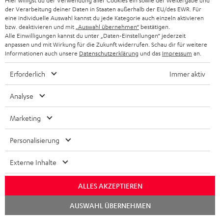
l
Hier willigst du der Verwendung aller Cookies ein sowie der Weitergabe und
HEIMKINO-KOMPLETTANLAGEN
der Verarbeitung deiner Daten in Staaten außerhalb der EU/des EWR. Für
SUPPORT
d
Teufel Onlineshops
eine individuelle Auswahl kannst du jede Kategorie auch einzeln aktivieren
bzw. deaktivieren und mit
„Auswahl übernehmen“
bestätigen.
SOUNDBAR
u
KARRIERE
Alle Einwilligungen kannst du unter „Daten-Einstellungen“ jederzeit
DEUTSCHLAND
n
anpassen und mit Wirkung für die Zukunft widerrufen. Schau dir für weitere
HIFI-LAUTSPRECHER
Informationen auch unsere
Datenschutzerklärung
und das
Impressum
an.
PRESSE & MARKETING
g
ÖSTERREICH
SMART HOME
Erforderlich
Immer aktiv
GESCHÄFTSKUNDEN
SCHWEIZ
BLUETOOTH-LAUTSPRECHER
Analyse
PARTNERPROGRAMM
KOPFHÖRER
Marketing
NIEDERLANDE
BLOG
BLUETOOTH-KOPFHÖRER
Personalisierung
NEWSLETTER
BELGIEN
STEREOANLAGEN
Externe Inhalte
STORES
FRANKREICH
LAUTSPRECHER
DEINE VORTEILE BEI TEUFEL
ALLES AKZEPTIEREN
POLEN
ULTIMA-SERIE
Chat
AUSWAHL ÜBERNEHMEN
TEUFEL STORY
starten