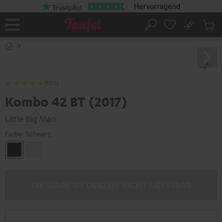
ZUM
NHALT
RINGEN
No
Abs
Startseite
Suche
Artike
im
Waren
(100)
Kombo 42 BT (2017)
Little Big Man
Farbe:
Schwarz
Schwarz
Weiß
DIE WARE IST DERZEIT NICHT LIEFERBAR