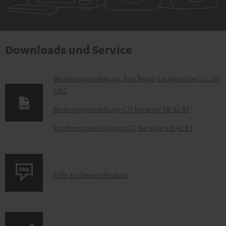
Downloads und Service
D
Bedienungsanleitung: Paar Regal-Lautsprecher UL 20
Mk2
o
k
Bedienungsanleitung: CD Receiver KB 42 BT
u
Konformitätserklärung: CD Receiver KB 42 BT
m
e
n
P
Hilfe zu diesem Produkt
t
r
e
o
z
d