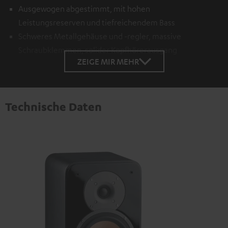
Ausgewogen abgestimmt, mit hohen
Leistungsreserven und tiefreichendem Bass
Schweres Metallgehäuse und -regler, massive
Schraubklemmen, solider Kopfhörerausgang
ZEIGE MIR MEHR
Technische Daten