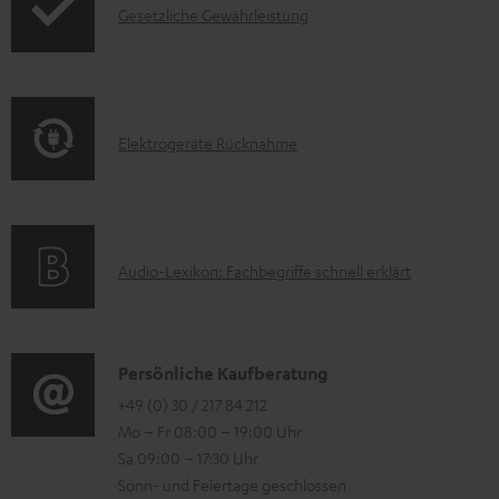
u
I
Gesetzliche Gewährleistung
u
m
n
k
H
f
t
e
o
F
r
E
Elektrogeräte Rücknahme
r
A
u
l
m
Q
n
e
a
s
t
k
t
A
Audio-Lexikon: Fachbegriffe schnell erklärt
e
t
i
u
r
r
o
d
l
o
n
i
K
a
Persönliche Kaufberatung
g
e
o
o
+49 (0) 30 / 217 84 212
d
e
n
Mo – Fr 08:00 – 19:00 Uhr
-
n
e
r
z
Sa 09:00 – 17:30 Uhr
L
t
n
ä
u
Sonn- und Feiertage geschlossen