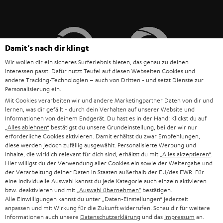
Eine lange Akkulaufzeit ist wichtig, um dich auch bei deinen letzten
Wiederholungen oder auf den letzten Metern ordentlich zu pushen. Hier
die Akkulaufzeiten der Teufel Sportkopfhörer auf einen Blick:
AIRY OPEN TWS: 20 Stunden mit Ladecase, 6 Stunden Wiedergabe
Damit‘s nach dir klingt
mit einer Ladung
AIRY SPORTS TWS: 31 Stunden mit Ladecase, 7 Stunden Wiedergabe
Wir wollen dir ein sicheres Surferlebnis bieten, das genau zu deinen
mit einer Ladung
Interessen passt. Dafür nutzt Teufel auf diesen Webseiten Cookies und
AIRY SPORTS TWS 2: 58 Stunden mit Ladecase, 13 Stunden
andere Tracking-Technologien – auch von Dritten - und setzt Dienste zur
Wiedergabe mit einer Ladung
Personalisierung ein.
Alle unserer
Bluetooth Kopfhörer
für den Sport lassen sich außerdem
Mit Cookies verarbeiten wir und andere Marketingpartner Daten von dir und
lernen, was dir gefällt - durch dein Verhalten auf unserer Website und
leicht reinigen
und werden mit verschiedenen Silikonaufsätzen geliefert.
Informationen von deinem Endgerät. Du hast es in der Hand: Klickst du auf
BIS ZU
„Alles ablehnen“
bestätigst du unsere Grundeinstellung, bei der wir nur
Verwandte Themen in unserem Blog:
45 €
erforderliche Cookies aktivieren. Damit erhältst du zwar Empfehlungen,
Musik und Sport: So steigern Songs deine Leistung
diese werden jedoch zufällig ausgewählt. Personalisierte Werbung und
RABATT
Inhalte, die wirklich relevant für dich sind, erhältst du mit
„Alles akzeptieren“
.
True Wireless In-Ear-Kopfhörer: Nicht nur beim Sport die perfekte
Hier willigst du der Verwendung aller Cookies ein sowie der Weitergabe und
Wahl
der Verarbeitung deiner Daten in Staaten außerhalb der EU/des EWR. Für
N
Wähle deinen Gutschein!
Mehr als nur Liegestütze: Sport für zuhause
eine individuelle Auswahl kannst du jede Kategorie auch einzeln aktivieren
Melde dich für den Newsletter an und erhalte bis zu
e
bzw. deaktivieren und mit
„Auswahl übernehmen“
bestätigen.
Indoor Sport: Die besten Workouts und Playlists fürs Training
Alle Einwilligungen kannst du unter „Daten-Einstellungen“ jederzeit
45 € als Dankeschön.
w
anpassen und mit Wirkung für die Zukunft widerrufen. Schau dir für weitere
Informationen auch unsere
Datenschutzerklärung
und das
Impressum
an.
s