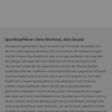
Sportkopfhörer: Dein Workout, dein Sound
Das beste Ergebnis beim Sport erreicht man mit Musik. Besonders mit
deinem Lieblingssong kannst du dich nochmals an die Grenzen bringen.
Hierbei müssen Sportkopfhörer aber so einiges aushalten, denn gerade
bei heftigen Übungen darf der Kopfhörer während des Sports nicht
verrutschen. Dabei soll der gute Sound nicht auf der Strecke bleiben.
Zusätzlich sollte der Kopfhörer nicht empfindlich sein gegenüber Schweiß
und Feuchtigkeit und auch noch robust sein. Im Vergleich zu normalen
Kopfhörern müssen Sportkopfhörer also wesentlich mehr Kriterien
erfüllen. Diese Kopfhörer lassen sich für die unterschiedlichsten
sportlichen Aktivitäten und Workouts nutzen. Ganz egal ob zum Joggen
oder aber auch beim Gewichtestemmen. Da Kabel beim Workout nicht nur
stören, sondern auch die Bewegungsfreiheit einschränken, verfügen alle
unsere Sportkopfhörer über Bluetooth, um deine Musik kabellos in hoher
Qualität zu übertragen. Die integrierten Linear-HD-Treiber garantieren dir