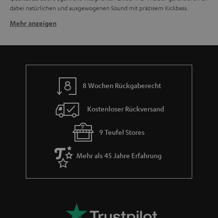
dabei natürlichen und ausgewogenen Sound mit präzisem Kickbass.
Mehr anzeigen
Zu den Merkmalen guter Sportkopfhörer gehören:
geringes Gewicht
starker Sound mit präzisem Bass
Guter Halt
Bluetooth
Integrierte Freisprecheinrichtung
8 Wochen Rückgaberecht
spritzwassergeschützt
AIRY SPORTS: Power durch Sound
Kostenloser Rückversand
Die Kopfhörer der AIRY SPORTS Serie sind der Profi unter den kabellosen
Sportkopfhörern. Die großen Linear-HD-Treiber sorgen für präzise Höhen
9 Teufel Stores
und starke Kickbässe. Die kabellose Übertragung durch Bluetooth mit AAC
ermöglicht kristallklaren Sound, sei es von Spotify, Amazon Music, Youtube,
Mehr als 45 Jahre Erfahrung
Apple Music oder eigene Dateien. Die AIRY SPORTS TWS und AIRY SPORTS
TWS 2 sind wasserfest nach IPX4 Norm und können daher auch beim
Joggen im Regen genutzt werden. Durch die weichen und biegsamen
Ohrbügel aus antibakteriellem Silikon bieten diese Sportkopfhörer
komfortablen und festen Sitz (auch bei Brillenträgern). Für die eingehende
Anrufe ist eine Freisprecheinrichtung integriert. Hohe