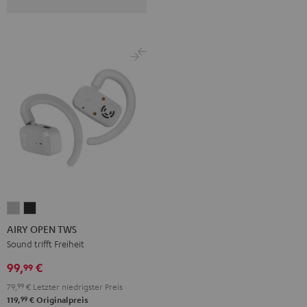
AIRY
AIRY
OPEN
OPEN
AIRY OPEN TWS
TWS
TWS
Sound trifft Freiheit
Moon
Night
99,
€
99
Gray
Black
79,
99
€
Letzter niedrigster Preis
99
119,
€
Originalpreis