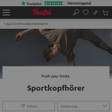
ZUM
NHALT
RINGEN
No
Abs
Startseite
Suche
Artike
im
ALLE KOPFHÖRER PRODUKTE
Waren
Push your limits.
Sportkopfhörer
Filtern