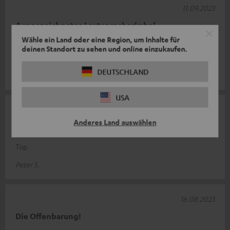
11.09.2023
Ausgezeichnetes Lautsprecherkabel.
Wähle ein Land oder eine Region, um Inhalte für
Ausgezeichnetes Kabel, empfohlen für kurze Entfernungen ca.
deinen Standort zu sehen und online einzukaufen.
7 m.
DEUTSCHLAND
Alessandro L.
(automatisch übersetzt *)
USA
10.09.2023
Anderes Land auswählen
Kabel
Top
Peter S.
16.08.2023
Die Offenbarung!