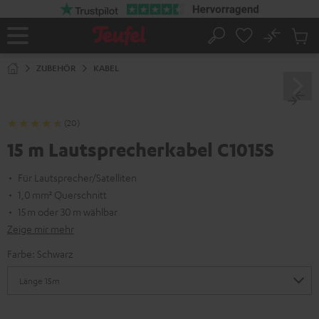
ZUM
NHALT
RINGEN
No
Abs
Startseite
Suche
Artike
im
ZUBEHÖR
KABEL
Waren
(20)
15 m Lautsprecherkabel C1015S
Für Lautsprecher/Satelliten
1,0 mm² Querschnitt
15 m oder 30 m wählbar
Zeige mir mehr
Farbe:
Schwarz