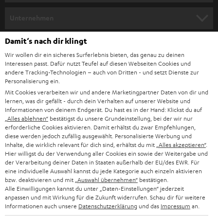
m
HEIMKINO
e
Unternehmen
l
HEIMKINO-KOMPLETTANLAGEN
SUPPORT
Damit‘s nach dir klingt
d
Teufel Onlineshops
Wir wollen dir ein sicheres Surferlebnis bieten, das genau zu deinen
SOUNDBAR
u
KARRIERE
Interessen passt. Dafür nutzt Teufel auf diesen Webseiten Cookies und
DEUTSCHLAND
n
andere Tracking-Technologien – auch von Dritten - und setzt Dienste zur
HIFI-LAUTSPRECHER
Personalisierung ein.
PRESSE & MARKETING
g
Mit Cookies verarbeiten wir und andere Marketingpartner Daten von dir und
ÖSTERREICH
SMART HOME
lernen, was dir gefällt - durch dein Verhalten auf unserer Website und
GESCHÄFTSKUNDEN
Informationen von deinem Endgerät. Du hast es in der Hand: Klickst du auf
„Alles ablehnen“
bestätigst du unsere Grundeinstellung, bei der wir nur
SCHWEIZ
BLUETOOTH-LAUTSPRECHER
PARTNERPROGRAMM
erforderliche Cookies aktivieren. Damit erhältst du zwar Empfehlungen,
diese werden jedoch zufällig ausgewählt. Personalisierte Werbung und
KOPFHÖRER
Inhalte, die wirklich relevant für dich sind, erhältst du mit
„Alles akzeptieren“
.
NIEDERLANDE
BLOG
Hier willigst du der Verwendung aller Cookies ein sowie der Weitergabe und
der Verarbeitung deiner Daten in Staaten außerhalb der EU/des EWR. Für
BLUETOOTH-KOPFHÖRER
NEWSLETTER
eine individuelle Auswahl kannst du jede Kategorie auch einzeln aktivieren
BELGIEN
bzw. deaktivieren und mit
„Auswahl übernehmen“
bestätigen.
STEREOANLAGEN
Alle Einwilligungen kannst du unter „Daten-Einstellungen“ jederzeit
STORES
anpassen und mit Wirkung für die Zukunft widerrufen. Schau dir für weitere
FRANKREICH
LAUTSPRECHER
Informationen auch unsere
Datenschutzerklärung
und das
Impressum
an.
DEINE VORTEILE BEI TEUFEL