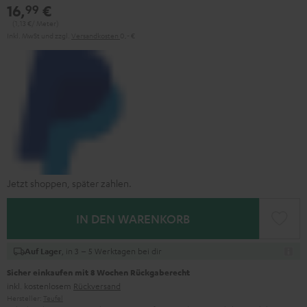
16,
€
99
(1,
13
€/ Meter)
Inkl. MwSt
und zzgl.
Versandkosten
0,‐ €
Jetzt shoppen, später zahlen.
IN DEN WARENKORB
, in 3 – 5 Werktagen bei dir
Auf Lager
Sicher einkaufen mit 8 Wochen Rückgaberecht
inkl. kostenlosem
Rückversand
Hersteller:
Teufel