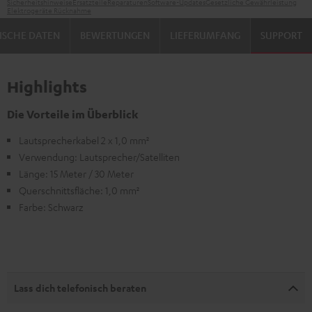
Sicherheitshinweise
Ersatzteile
Reparaturen
Software-Updates
Gesetzliche Gewährleistung
Elektrogeräte Rücknahme
ISCHE DATEN
BEWERTUNGEN
LIEFERUMFANG
SUPPORT
Highlights
Die Vorteile im Überblick
Lautsprecherkabel 2 x 1,0 mm²
Verwendung: Lautsprecher/Satelliten
Länge: 15 Meter / 30 Meter
Querschnittsfläche: 1,0 mm²
Farbe: Schwarz
Lass dich telefonisch beraten