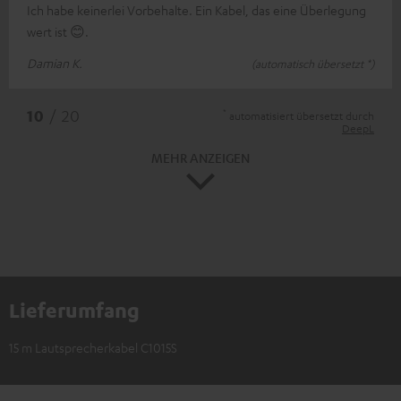
Ich habe keinerlei Vorbehalte. Ein Kabel, das eine Überlegung
wert ist 😊.
Damian K.
(automatisch übersetzt *)
*
10
/ 20
automatisiert übersetzt durch
DeepL
MEHR ANZEIGEN
Lieferumfang
15 m Lautsprecherkabel C1015S