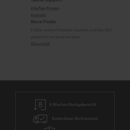
t
r
s
x
k
e
Häufige Fragen
G
a
i
Kontakt
t
R
a
n
Store Finder
k
d
ü
r
d
Erlebe unsere Produkte hautnah und lass dich
o
a
c
a
persönlich im Store beraten.
n
t
k
Übersicht
n
e
n
t
n
a
i
h
e
m
e
8 Wochen Rückgaberecht
Kostenloser Rückversand