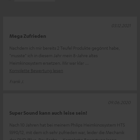
03.12.2021
Mega Zufrieden
Nachdem ich mir bereits 2 Teufel Produkte gegönnt habe,
"musste" ich in diesem Jahr mein 8-Jahre altes
Heimkinosystem ersetzen. Mir war klar
Komplette Bewertung lesen
Frank J.
09.06.2020
Super Sound kann auch leise sein!
Nach 10 Jahren hat bei meinem Philips Heimkinosystem HTS
5590/12, mit dem ich sehr zufrieden war, leider die Mechanik
des DVD/Blue-Ray Fachs
Komplette Bewertung lesen