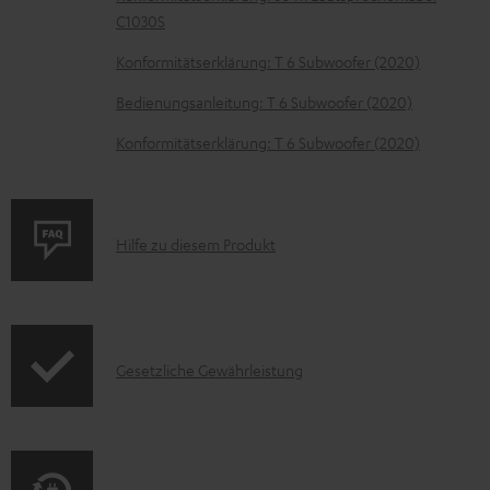
m
C1030S
H
Konformitätserklärung: T 6 Subwoofer (2020)
e
r
Bedienungsanleitung: T 6 Subwoofer (2020)
u
Konformitätserklärung: T 6 Subwoofer (2020)
n
t
e
P
Hilfe zu diesem Produkt
r
r
l
o
a
d
d
I
Gesetzliche Gewährleistung
u
e
n
k
n
f
t
o
F