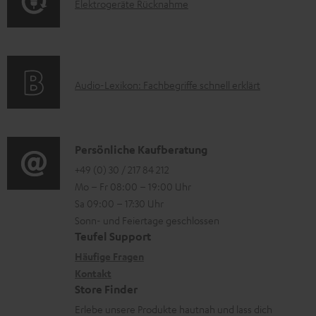
E
Elektrogeräte Rücknahme
r
A
l
m
Q
e
a
s
k
t
A
Audio-Lexikon: Fachbegriffe schnell erklärt
t
i
u
r
o
d
o
n
i
K
Persönliche Kaufberatung
g
e
o
o
+49 (0) 30 / 217 84 212
e
n
Mo – Fr 08:00 – 19:00 Uhr
-
n
r
z
Sa 09:00 – 17:30 Uhr
L
t
ä
u
Sonn- und Feiertage geschlossen
e
a
t
Teufel Support
r
x
k
e
Häufige Fragen
G
i
Kontakt
t
R
a
Store Finder
k
d
ü
r
Erlebe unsere Produkte hautnah und lass dich