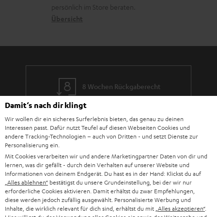
o
a
c
a
persönlich im Store beraten.
n
t
k
Übersicht
n
e
n
t
n
a
i
h
e
m
8 Wochen Rückgaberecht
e
Damit‘s nach dir klingt
Kostenloser Rückversand
Wir wollen dir ein sicheres Surferlebnis bieten, das genau zu deinen
Interessen passt. Dafür nutzt Teufel auf diesen Webseiten Cookies und
9 Teufel Stores
andere Tracking-Technologien – auch von Dritten - und setzt Dienste zur
Personalisierung ein.
Mehr als 45 Jahre Erfahrung
Mit Cookies verarbeiten wir und andere Marketingpartner Daten von dir und
lernen, was dir gefällt - durch dein Verhalten auf unserer Website und
Informationen von deinem Endgerät. Du hast es in der Hand: Klickst du auf
„Alles ablehnen“
bestätigst du unsere Grundeinstellung, bei der wir nur
erforderliche Cookies aktivieren. Damit erhältst du zwar Empfehlungen,
diese werden jedoch zufällig ausgewählt. Personalisierte Werbung und
Inhalte, die wirklich relevant für dich sind, erhältst du mit
„Alles akzeptieren“
.