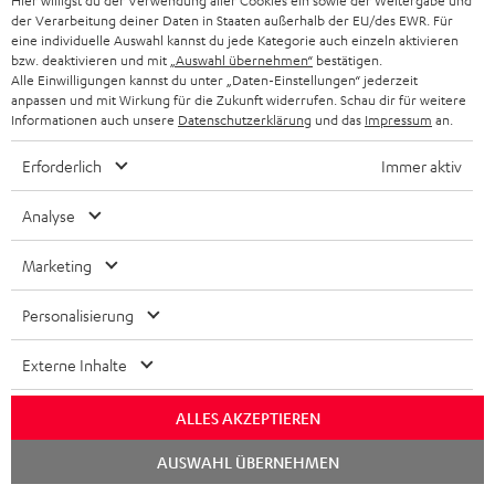
Hier willigst du der Verwendung aller Cookies ein sowie der Weitergabe und
der Verarbeitung deiner Daten in Staaten außerhalb der EU/des EWR. Für
eine individuelle Auswahl kannst du jede Kategorie auch einzeln aktivieren
bzw. deaktivieren und mit
„Auswahl übernehmen“
bestätigen.
Alle Einwilligungen kannst du unter „Daten-Einstellungen“ jederzeit
anpassen und mit Wirkung für die Zukunft widerrufen. Schau dir für weitere
Informationen auch unsere
Datenschutzerklärung
und das
Impressum
an.
Teufel Blog
Erforderlich
Immer aktiv
Audio-Technologien, HiFi-Trends, Tipps & Tricks
Analyse
Teufel Support
Marketing
Häufige Fragen
Kontakt
Personalisierung
Rückgabe / Rücktritt
Sendungsverfolgung
Externe Inhalte
Store Finder
ALLES AKZEPTIEREN
Erlebe unsere Produkte hautnah und lass dich persönlich
Chat
AUSWAHL ÜBERNEHMEN
im Store beraten.
starten