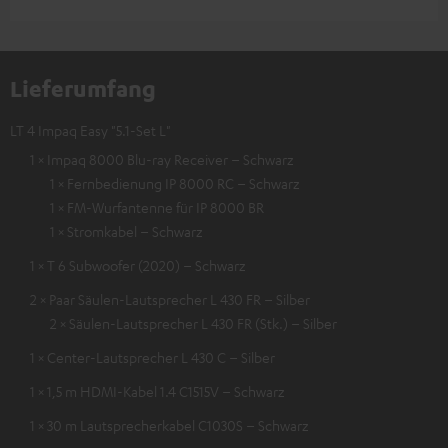
Lieferumfang
LT 4 Impaq Easy "5.1-Set L"
1 × Impaq 8000 Blu-ray Receiver – Schwarz
1 × Fernbedienung IP 8000 RC – Schwarz
1 × FM-Wurfantenne für IP 8000 BR
1 × Stromkabel – Schwarz
1 × T 6 Subwoofer (2020) – Schwarz
2 × Paar Säulen-Lautsprecher L 430 FR – Silber
2 × Säulen-Lautsprecher L 430 FR (Stk.) – Silber
1 × Center-Lautsprecher L 430 C – Silber
1 × 1,5 m HDMI-Kabel 1.4 C1515V – Schwarz
1 × 30 m Lautsprecherkabel C1030S – Schwarz