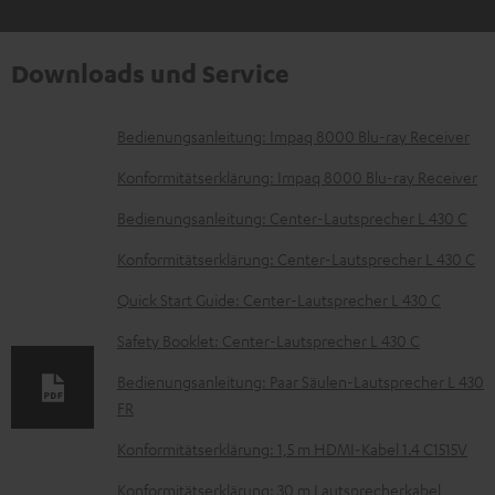
Downloads und Service
D
Bedienungsanleitung: Impaq 8000 Blu-ray Receiver
o
Konformitätserklärung: Impaq 8000 Blu-ray Receiver
k
Bedienungsanleitung: Center-Lautsprecher L 430 C
u
Konformitätserklärung: Center-Lautsprecher L 430 C
m
e
Quick Start Guide: Center-Lautsprecher L 430 C
n
Safety Booklet: Center-Lautsprecher L 430 C
t
Bedienungsanleitung: Paar Säulen-Lautsprecher L 430
e
FR
z
Konformitätserklärung: 1,5 m HDMI-Kabel 1.4 C1515V
u
Konformitätserklärung: 30 m Lautsprecherkabel