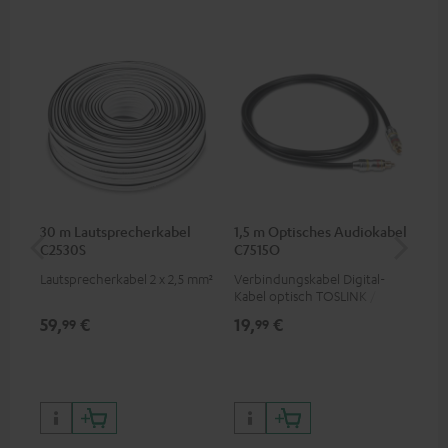
30 m Lautsprecherkabel
1,5 m Optisches Audiokabel
5,
C2530S
C7515O
C3
Lautsprecherkabel 2 x 2,5 mm²
Verbindungskabel Digital-
Ho
Kabel optisch TOSLINK / 3,5-
Ver
mm-Mini-TOSLINK
Ci
59,
€
19,
€
24
99
99