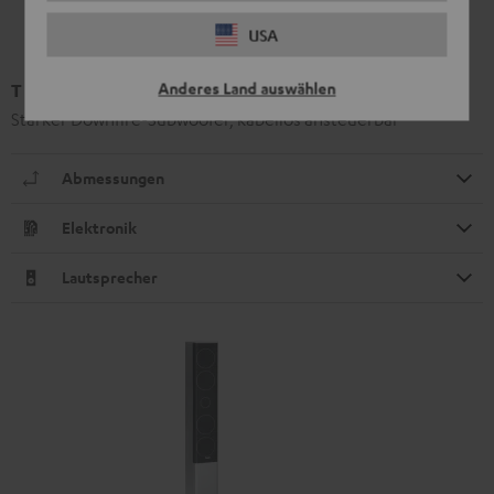
USA
Anderes Land auswählen
T 6 Subwoofer (2020)
Starker Downfire-Subwoofer, kabellos ansteuerbar
Abmessungen
Elektronik
Lautsprecher