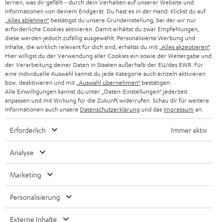
lernen, was dir gefällt - durch dein Verhalten auf unserer Website und
g
ÖSTERREICH
Informationen von deinem Endgerät. Du hast es in der Hand: Klickst du auf
SMART HOME
„Alles ablehnen“
bestätigst du unsere Grundeinstellung, bei der wir nur
GESCHÄFTSKUNDEN
erforderliche Cookies aktivieren. Damit erhältst du zwar Empfehlungen,
diese werden jedoch zufällig ausgewählt. Personalisierte Werbung und
SCHWEIZ
BLUETOOTH-LAUTSPRECHER
PARTNERPROGRAMM
Inhalte, die wirklich relevant für dich sind, erhältst du mit
„Alles akzeptieren“
.
Hier willigst du der Verwendung aller Cookies ein sowie der Weitergabe und
KOPFHÖRER
der Verarbeitung deiner Daten in Staaten außerhalb der EU/des EWR. Für
NIEDERLANDE
BLOG
eine individuelle Auswahl kannst du jede Kategorie auch einzeln aktivieren
BLUETOOTH-KOPFHÖRER
bzw. deaktivieren und mit
„Auswahl übernehmen“
bestätigen.
NEWSLETTER
Alle Einwilligungen kannst du unter „Daten-Einstellungen“ jederzeit
BELGIEN
anpassen und mit Wirkung für die Zukunft widerrufen. Schau dir für weitere
STEREOANLAGEN
STORES
Informationen auch unsere
Datenschutzerklärung
und das
Impressum
an.
FRANKREICH
LAUTSPRECHER
Erforderlich
Immer aktiv
DEINE VORTEILE BEI TEUFEL
POLEN
ULTIMA-SERIE
Analyse
TEUFEL STORY
IN-EAR-KOPFHÖRER
SPANIEN
Marketing
UNSER MANAGEMENT
FANSHOP
NACHHALTIGKEIT
Personalisierung
ITALIEN
NEUHEITEN
Technische Änderungen, Tippfehler und Irrtum vorbehalten. Das auf unseren
UNSERE WERTE
Externe Inhalte