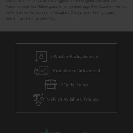
Kombination mit anderen Aktionsgutscheinen eingelöst werden. Der
e
Weiterverkauf von Aktionsgutscheinen ist untersagt. Der Gutschein verliert
im Falle eines Verkaufs seine Gültigkeit. Die genauen Bedingungen
entnehmen Sie bitte den
AGB
.
8 Wochen Rückgaberecht
Kostenloser Rückversand
9 Teufel Stores
Mehr als 45 Jahre Erfahrung