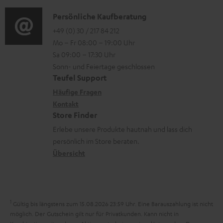
d
o
n
u
i
K
Persönliche Kaufberatung
g
e
m
o
o
+49 (0) 30 / 217 84 212
e
n
V
Mo – Fr 08:00 – 19:00 Uhr
-
n
r
z
e
Sa 09:00 – 17:30 Uhr
L
t
ä
u
r
Sonn- und Feiertage geschlossen
e
a
t
Teufel Support
r
s
x
k
e
Häufige Fragen
G
a
i
Kontakt
t
R
a
n
Store Finder
k
d
ü
r
d
Erlebe unsere Produkte hautnah und lass dich
o
a
c
a
persönlich im Store beraten.
n
t
k
Übersicht
n
e
n
t
n
a
i
h
e
1
Gültig bis längstens zum 15.08.2026 23:59 Uhr.
Eine Barauszahlung ist nicht
m
möglich. Der Gutschein gilt nur für Privatkunden. Kann nicht in