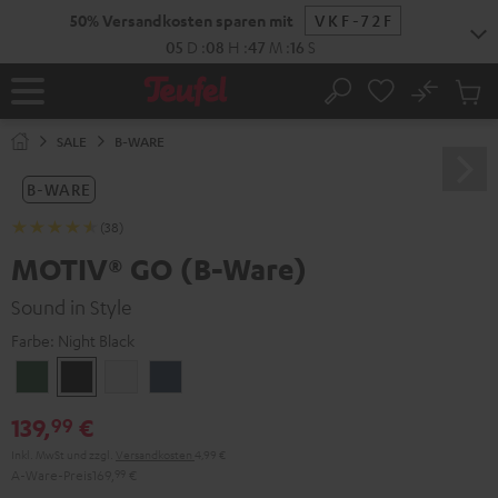
ZUM
NHALT
RINGEN
No
Abs
Startseite
Suche
Artike
im
SALE
B-WARE
Waren
B-WARE
(38)
MOTIV® GO (B-Ware)
Sound in Style
Farbe:
Night Black
Ivy
Night
Silver
Steel
Green
Black
White
Blue
139,
€
99
Inkl. MwSt
und zzgl.
Versandkosten
4,99 €
A-Ware-Preis
169,
99
€