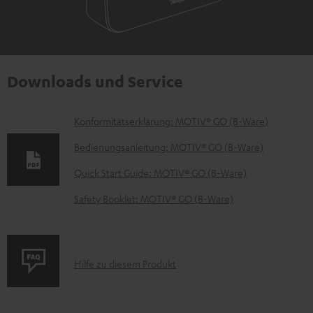
Downloads und Service
D
Konformitätserklärung: MOTIV® GO (B-Ware)
o
Bedienungsanleitung: MOTIV® GO (B-Ware)
k
Quick Start Guide: MOTIV® GO (B-Ware)
u
Safety Booklet: MOTIV® GO (B-Ware)
m
e
n
P
Hilfe zu diesem Produkt
t
r
e
o
z