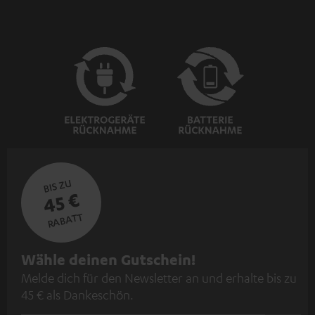
BIS ZU
45 €
RABATT
N
Wähle deinen Gutschein!
Melde dich für den Newsletter an und erhalte bis zu
e
45 € als Dankeschön.
w