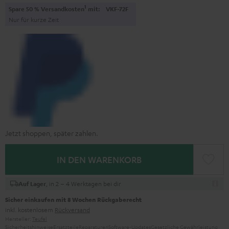
1
Spare 50 % Versandkosten
mit:
VKF-72F
Nur für kurze Zeit
Jetzt shoppen, später zahlen.
IN DEN WARENKORB
, in 2 – 4 Werktagen bei dir
Auf Lager
Sicher einkaufen mit 8 Wochen Rückgaberecht
inkl. kostenlosem
Rückversand
Hersteller:
Teufel
Sicherheitshinweise
Ersatzteile
Reparaturen
Software-Updates
Gesetzliche Gewährleistung