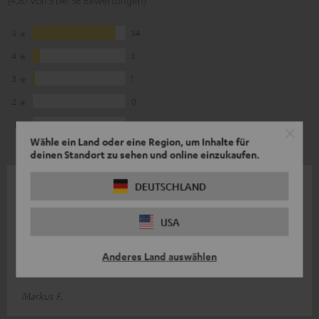
(4.87 von 5 bei 38 Bewertungen)
5
34
4
3
3
1
2
0
1
0
Wähle ein Land oder eine Region, um Inhalte für
deinen Standort zu sehen und online einzukaufen.
04.08.2026
DEUTSCHLAND
Motiv Go
USA
Hallo, Habe mir den Teufel Motiv Go als B-Ware bestellt. Für
seine Grösse ein wirklich tolles Teil. Mit seinen 20 Watt RMS hat
Anderes Land auswählen
erauch im Out
Komplette Bewertung lesen
Markus F.