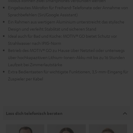
Modus können zwei Smartphones verbunden werden
Eingebautes Mikrofon für Freihand-Telefonate oder Annahme von
Sprachbefehlen (Siri/Google Assistant)
Ein Rahmen aus wertigem Aluminium unterstreicht das stylische
Design und verleiht Stabilität und sicheren Stand
Ideal auch für Bad und Küche: MOTIV® GO bietet Schutz vor
Strahlwasser nach IPX5-Norm
Betrieb des MOTIV® GO zu Hause über Netzteil oder unterwegs
über hochkapazitiven Lithium-Ionen-Akku mit bis zu 16 Stunden
Laufzeit bei Zimmerlautstärke
Extra Bedientasten für wichtigste Funktionen, 3,5-mm-Eingang für
Zuspieler per Kabel
Lass dich telefonisch beraten