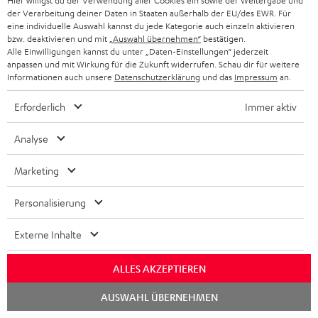
Hier willigst du der Verwendung aller Cookies ein sowie der Weitergabe und
der Verarbeitung deiner Daten in Staaten außerhalb der EU/des EWR. Für
eine individuelle Auswahl kannst du jede Kategorie auch einzeln aktivieren
bzw. deaktivieren und mit
„Auswahl übernehmen“
bestätigen.
Alle Einwilligungen kannst du unter „Daten-Einstellungen“ jederzeit
anpassen und mit Wirkung für die Zukunft widerrufen. Schau dir für weitere
„…das Klangbild eignet sich gerade hervorragend zum
Informationen auch unsere
Datenschutzerklärung
und das
Impressum
an.
Sport treiben“
Erforderlich
Immer aktiv
www.androidkosmos.de
12.10.2016
Analyse
Mehr...
Marketing
Personalisierung
Externe Inhalte
„…erstaunlich detailverliebt und hochpräzise…“
ALLES AKZEPTIEREN
Chat
www.lite-magazin.de
AUSWAHL ÜBERNEHMEN
starten
09.10.2016