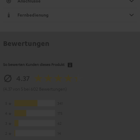
Anschlüsse
Fernbedienung
Bewertungen
So bewerten Kunden dieses Produkt
4.37
(4.37 von 5 bei 602 Bewertungen)
5
341
4
175
3
62
2
14