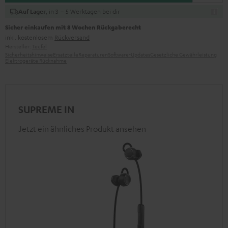
, in 3 – 5 Werktagen bei dir
Auf Lager
Sicher einkaufen mit 8 Wochen Rückgaberecht
inkl. kostenlosem
Rückversand
Hersteller:
Teufel
Sicherheitshinweise
Ersatzteile
Reparaturen
Software-Updates
Gesetzliche Gewährleistung
Elektrogeräte Rücknahme
SUPREME IN
Jetzt ein ähnliches Produkt ansehen