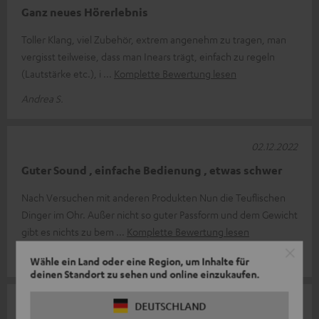
Ganz neues Hörerlebnis
Toller Klang, viel Zubehör, extrem angenehm zu tragen, man
vergisst teilweise, dass man Inears trägt, einfach zu regeln
(Lautstärke etc.), i
Komplette Bewertung lesen
Andrea S.
02.12.2022
Guter Sound , einfache Bedienung , etwas schwer
Nach Versuchen mit anderen Produkten Nun die Teuflischen
Dinger im Ohr. Außer nicht so guter Passform und dem Gewicht
gibt es nichts zu bem
Komplette Bewertung lesen
Burkhard B.
Wähle ein Land oder eine Region, um Inhalte für
deinen Standort zu sehen und online einzukaufen.
31.08.2022
DEUTSCHLAND