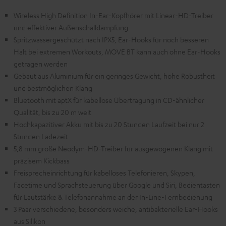
Wireless High Definition In-Ear-Kopfhörer mit Linear-HD-Treiber
und effektiver Außenschalldämpfung
Spritzwassergeschützt nach IPX5, Ear-Hooks für noch besseren
Halt bei extremen Workouts, MOVE BT kann auch ohne Ear-Hooks
getragen werden
Gebaut aus Aluminium für ein geringes Gewicht, hohe Robustheit
und bestmöglichen Klang
Bluetooth mit aptX für kabellose Übertragung in CD-ähnlicher
Qualität, bis zu 20 m weit
Hochkapazitiver Akku mit bis zu 20 Stunden Laufzeit bei nur 2
Stunden Ladezeit
5,8 mm große Neodym-HD-Treiber für ausgewogenen Klang mit
präzisem Kickbass
Freisprecheinrichtung für kabelloses Telefonieren, Skypen,
Facetime und Sprachsteuerung über Google und Siri, Bedientasten
für Lautstärke & Telefonannahme an der In-Line-Fernbedienung
3 Paar verschiedene, besonders weiche, antibakterielle Ear-Hooks
aus Silikon