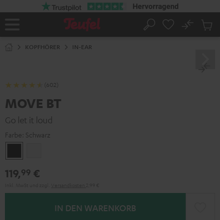
ZUM
NHALT
RINGEN
No
Abs
Startseite
Suche
Artike
im
KOPFHÖRER
IN-EAR
Waren
(602)
MOVE BT
Go let it loud
Farbe:
Schwarz
Schwarz
Weiß
119,
€
99
Inkl. MwSt
und zzgl.
Versandkosten
2,99 €
IN DEN WARENKORB