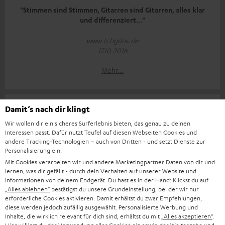
"Stimmen sind Stimmen, Gitarren sind Gitarren, alles klar
und differenziert..."
www.tchgdns.de
17.10.2016
Mehr...
Damit‘s nach dir klingt
Wir wollen dir ein sicheres Surferlebnis bieten, das genau zu deinen
Interessen passt. Dafür nutzt Teufel auf diesen Webseiten Cookies und
andere Tracking-Technologien – auch von Dritten - und setzt Dienste zur
"Das bietet in dieser Qualität kaum ein anderer Hersteller"
Personalisierung ein.
Mit Cookies verarbeiten wir und andere Marketingpartner Daten von dir und
www.mobiflip.de
lernen, was dir gefällt - durch dein Verhalten auf unserer Website und
16.10.2016
Informationen von deinem Endgerät. Du hast es in der Hand: Klickst du auf
„Alles ablehnen“
bestätigst du unsere Grundeinstellung, bei der wir nur
Mehr...
erforderliche Cookies aktivieren. Damit erhältst du zwar Empfehlungen,
diese werden jedoch zufällig ausgewählt. Personalisierte Werbung und
Inhalte, die wirklich relevant für dich sind, erhältst du mit
„Alles akzeptieren“
.