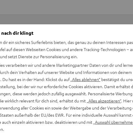
 nach dir klingt
Keinen Store in der Nähe? Kein Problem,
n dir ein sicheres Surferlebnis bieten, das genau zu deinen Interessen pas
beratung
beraten dich auch persönlich am Telefo
ufel auf diesen Webseiten Cookies und andere Tracking-Technologien – 
Hier Termin buchen
 und setzt Dienste zur Personalisierung ein.
ies verarbeiten wir und andere Marketingpartner Daten von dir und lernen
- durch dein Verhalten auf unserer Website und Informationen von deinem
 Du hast es in der Hand: Klickst du auf
„Alles ablehnen“
bestätigst du uns
tellung, bei der wir nur erforderliche Cookies aktivieren. Damit erhältst 
ngen, diese werden jedoch zufällig ausgewählt. Personalisierte Werbung
die wirklich relevant für dich sind, erhältst du mit
„Alles akzeptieren“
. Hier 
erwendung aller Cookies ein sowie der Weitergabe und der Verarbeitung 
 Staaten außerhalb der EU/des EWR. Für eine individuelle Auswahl kannst 
e auch einzeln aktivieren bzw. deaktivieren und mit
„Auswahl übernehme
en.