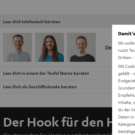
Lass dich telefonisch beraten
Damit‘s
Wir wolle
Deine Kauf
nutzt Te
Dritten -
Mit Cook
Lass dich in einem der Teufel Stores beraten
gefällt 
Endgerät.
Lass Dich als Geschäftskunde beraten
Grundeins
Empfehlu
Inhalte, 
du der V
Daten in
Der Hook für den Halt
Kategori
bestätig