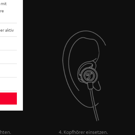
 mit
ere
r aktiv
chten.
4. Kopfhörer einsetzen.