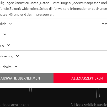
n erhöhten Tragekomfort und festen Halt bei intensiven
willigungen kannst du unter „Daten-Einstellungen“ jederzeit anpassen und
mfang.
für die Zukunft widerrufen. Schau dir für weitere Informationen auch uns
utzerklärung
und das
Impressum
an.
rlich
Imme
e
ing
lisierung
 Inhalte
AUSWAHL ÜBERNEHMEN
ALLES AKZEPTIEREN
. Hook anstecken.
3. Hook seitlich ausri