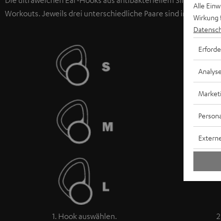
Die ultraweichen Ear-Hooks aus antibakteriellem Silikon biete
Alle Ein
Workouts. Jeweils drei unterschiedliche Paare sind im Lieferu
Wirkung 
Datensch
Erforde
Analys
Market
Persona
Externe
1. Hook auswählen.
2