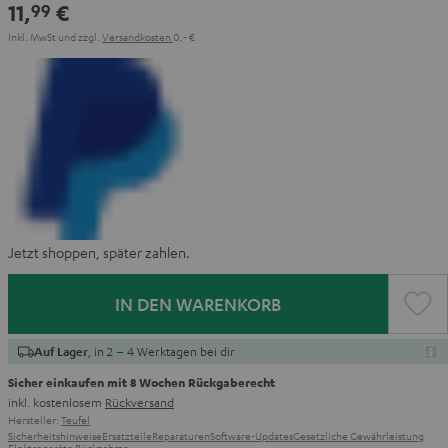
11,
€
99
Inkl. MwSt
und zzgl.
Versandkosten
0,‐ €
Jetzt shoppen, später zahlen.
IN DEN WARENKORB
, in 2 – 4 Werktagen bei dir
Auf Lager
Sicher einkaufen mit 8 Wochen Rückgaberecht
inkl. kostenlosem
Rückversand
Hersteller:
Teufel
Sicherheitshinweise
Ersatzteile
Reparaturen
Software-Updates
Gesetzliche Gewährleistung
Elektrogeräte Rücknahme