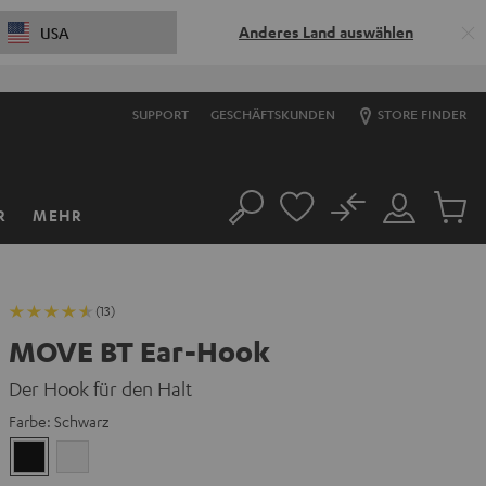
Anderes Land auswählen
USA
SUPPORT
GESCHÄFTSKUNDEN
STORE FINDER
No
R
MEHR
Suche
Mein
Artikel
Konto
im
Warenk
(13)
MOVE BT Ear-Hook
Der Hook für den Halt
Farbe:
Schwarz
Schwarz
Weiß