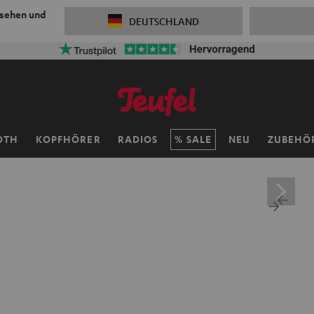
 sehen und
DEUTSCHLAND
OTH
KOPFHÖRER
RADIOS
SALE
NEU
ZUBEHÖ