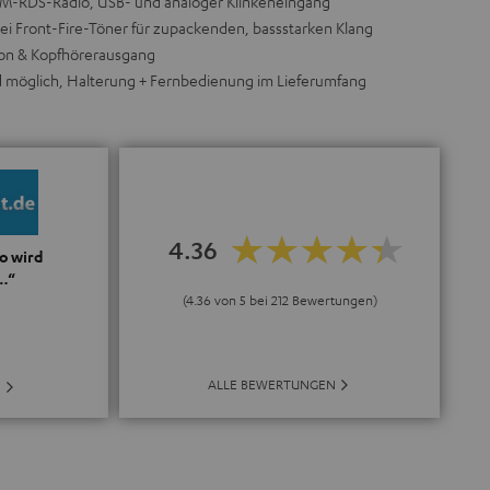
FM-RDS-Radio, USB- und analoger Klinkeneingang
ei Front-Fire-Töner für zupackenden, bassstarken Klang
ion & Kopfhörerausgang
 möglich, Halterung + Fernbedienung im Lieferumfang
4.36
o wird
…“
(4.36 von 5 bei 212 Bewertungen)
ALLE BEWERTUNGEN
E