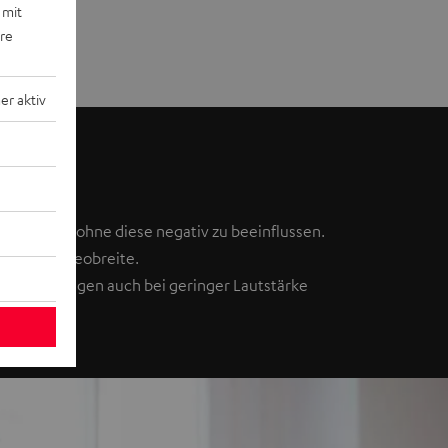
 mit
ere
r aktiv
 ausüben, ohne diese negativ zu beeinflussen.
 guter Stereobreite.
assleistungen auch bei geringer Lautstärke