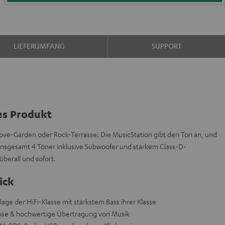
LIEFERUMFANG
SUPPORT
es Produkt
ove-Garden oder Rock-Terrasse: Die MusicStation gibt den Ton an, und
k insgesamt 4 Töner inklusive Subwoofer und starkem Class-D-
berall und sofort.
ick
ge der HiFi-Klasse mit stärkstem Bass ihrer Klasse
llose & hochwertige Übertragung von Musik