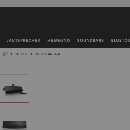
ZUM
NHALT
RINGEN
LAUTSPRECHER
HEIMKINO
SOUNDBARS
BLUETO
Startseite
STEREO
STEREOANLAGE