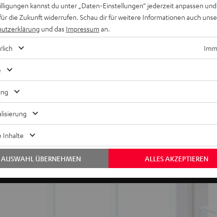
willigungen kannst du unter „Daten-Einstellungen“ jederzeit anpassen und
für die Zukunft widerrufen. Schau dir für weitere Informationen auch uns
utzerklärung
und das
Impressum
an.
rlich
Imme
 Klang
e
ing
 für ein Hörvergnügen der Extraklasse.
 von beiden Breitbandchassis und können so einen maximalen Hub
lisierung
nordnung bürgen für direkten, präzisen Klang mit überraschend
 Inhalte
e Grenzfrequenz auf satte 60 Hz und ermöglichen überragende B
eine rauscharme, dynamikstarke Wiedergabe.
AUSWAHL ÜBERNEHMEN
ALLES AKZEPTIEREN
t die Wiedergabe Ihren räumlichen Gegebenheiten an.