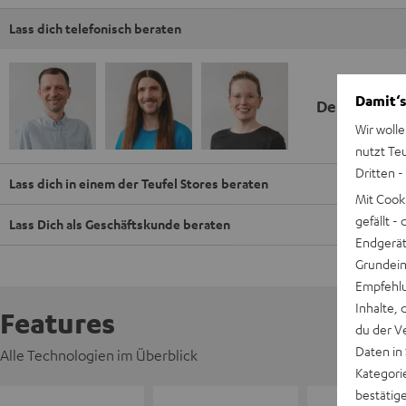
Lass dich telefonisch beraten
Damit‘s
Deine Kauf
Wir wolle
nutzt Te
Dritten -
Lass dich in einem der Teufel Stores beraten
Mit Cook
gefällt 
Lass Dich als Geschäftskunde beraten
Endgerät.
Grundeins
Empfehlu
Inhalte, 
Features
du der V
Daten in
Alle Technologien im Überblick
Kategori
bestätig