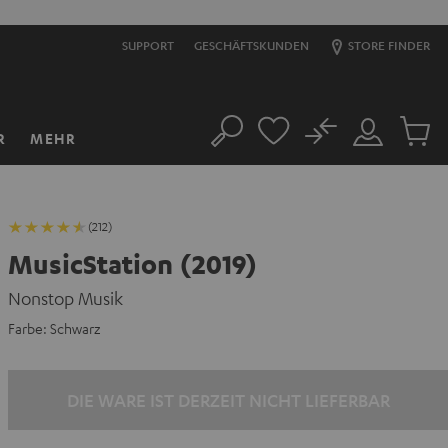
SUPPORT
GESCHÄFTSKUNDEN
STORE FINDER
No
R
MEHR
Suche
Mein
Artikel
Konto
im
Warenk
(212)
MusicStation (2019)
Nonstop Musik​
Farbe:
Schwarz
DIE WARE IST DERZEIT NICHT LIEFERBAR