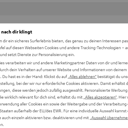
Keinen Store in der Nähe? Kein Problem,
 nach dir klingt
beratung
beraten dich auch persönlich am Telefo
Hier Termin buchen
n dir ein sicheres Surferlebnis bieten, das genau zu deinen Interessen pas
ufel auf diesen Webseiten Cookies und andere Tracking-Technologien – 
 und setzt Dienste zur Personalisierung ein.
ies verarbeiten wir und andere Marketingpartner Daten von dir und lernen
- durch dein Verhalten auf unserer Website und Informationen von deinem
 Du hast es in der Hand: Klickst du auf
„Alles ablehnen“
bestätigst du uns
tellung, bei der wir nur erforderliche Cookies aktivieren. Damit erhältst 
ngen, diese werden jedoch zufällig ausgewählt. Personalisierte Werbung
die wirklich relevant für dich sind, erhältst du mit
„Alles akzeptieren“
. Hier 
erwendung aller Cookies ein sowie der Weitergabe und der Verarbeitung 
 Staaten außerhalb der EU/des EWR. Für eine individuelle Auswahl kannst 
e auch einzeln aktivieren bzw. deaktivieren und mit
„Auswahl übernehme
en.