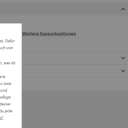
 wir
n.
Weitere Supportoptionen
st. Dafür
auch von
, was dir
ere
du zwar
 und
willigst
deiner
du jede
n“