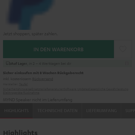
Jetzt shoppen, später zahlen.
IN DEN WARENKORB
, in 2 – 4 Werktagen bei dir
Auf Lager
Sicher einkaufen mit 8 Wochen Rückgaberecht
inkl. kostenlosem
Rückversand
Hersteller:
Teufel
Sicherheitshinweise
Ersatzteile
Reparaturen
Software-Updates
Gesetzliche Gewährleistung
Elektrogeräte Rücknahme
MYND Speaker nicht im Lieferumfang
HIGHLIGHTS
TECHNISCHE DATEN
LIEFERUMFANG
SUP
Highlights