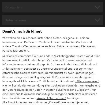
n
Kategorien
m
HEIMKINO
e
Unternehmen
l
HEIMKINO-KOMPLETTANLAGEN
SUPPORT
Damit‘s nach dir klingt
d
Teufel Onlineshops
Wir wollen dir ein sicheres Surferlebnis bieten, das genau zu deinen
SOUNDBAR
u
KARRIERE
Interessen passt. Dafür nutzt Teufel auf diesen Webseiten Cookies und
DEUTSCHLAND
n
andere Tracking-Technologien – auch von Dritten - und setzt Dienste zur
HIFI-LAUTSPRECHER
Personalisierung ein.
PRESSE & MARKETING
g
Mit Cookies verarbeiten wir und andere Marketingpartner Daten von dir und
ÖSTERREICH
SMART HOME
lernen, was dir gefällt - durch dein Verhalten auf unserer Website und
GESCHÄFTSKUNDEN
Informationen von deinem Endgerät. Du hast es in der Hand: Klickst du auf
„Alles ablehnen“
bestätigst du unsere Grundeinstellung, bei der wir nur
SCHWEIZ
BLUETOOTH-LAUTSPRECHER
PARTNERPROGRAMM
erforderliche Cookies aktivieren. Damit erhältst du zwar Empfehlungen,
diese werden jedoch zufällig ausgewählt. Personalisierte Werbung und
KOPFHÖRER
Inhalte, die wirklich relevant für dich sind, erhältst du mit
„Alles akzeptieren“
.
NIEDERLANDE
BLOG
Hier willigst du der Verwendung aller Cookies ein sowie der Weitergabe und
der Verarbeitung deiner Daten in Staaten außerhalb der EU/des EWR. Für
BLUETOOTH-KOPFHÖRER
NEWSLETTER
eine individuelle Auswahl kannst du jede Kategorie auch einzeln aktivieren
BELGIEN
bzw. deaktivieren und mit
„Auswahl übernehmen“
bestätigen.
STEREOANLAGEN
Alle Einwilligungen kannst du unter „Daten-Einstellungen“ jederzeit
STORES