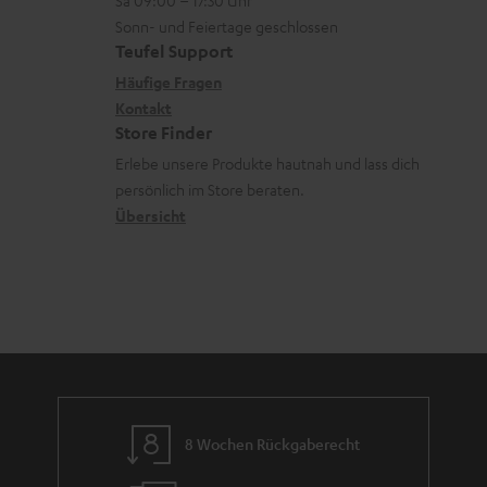
Sa 09:00 – 17:30 Uhr
L
t
ä
u
r
Sonn- und Feiertage geschlossen
e
a
t
Teufel Support
r
s
x
k
e
Häufige Fragen
G
a
i
Kontakt
t
R
a
n
Store Finder
k
d
ü
r
d
Erlebe unsere Produkte hautnah und lass dich
o
a
c
a
persönlich im Store beraten.
n
t
k
Übersicht
n
e
n
t
n
a
i
h
e
m
e
8 Wochen Rückgaberecht