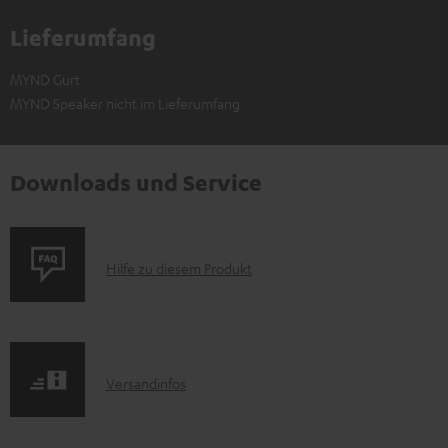
Lieferumfang
MYND Gurt
MYND Speaker nicht im Lieferumfang
Downloads und Service
P
Hilfe zu diesem Produkt
r
o
d
I
Versandinfos
u
n
k
f