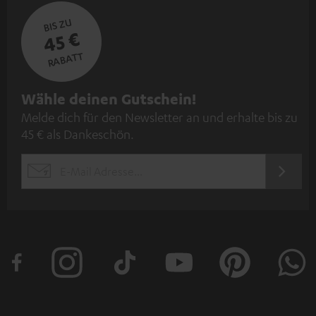
BIS ZU
45 €
RABATT
N
Wähle deinen Gutschein!
Melde dich für den Newsletter an und erhalte bis zu
e
45 € als Dankeschön.
w
s
JETZT
EMAIL
l
ANME
WIDGET
e
t
t
e
r
a