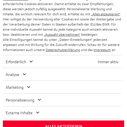
PARTNERPROGRAMM
erforderliche Cookies aktivieren. Damit erhältst du zwar Empfehlungen,
diese werden jedoch zufällig ausgewählt. Personalisierte Werbung und
KOPFHÖRER
Inhalte, die wirklich relevant für dich sind, erhältst du mit
„Alles akzeptieren“
.
NIEDERLANDE
BLOG
Hier willigst du der Verwendung aller Cookies ein sowie der Weitergabe und
der Verarbeitung deiner Daten in Staaten außerhalb der EU/des EWR. Für
BLUETOOTH-KOPFHÖRER
NEWSLETTER
eine individuelle Auswahl kannst du jede Kategorie auch einzeln aktivieren
BELGIEN
bzw. deaktivieren und mit
„Auswahl übernehmen“
bestätigen.
STEREOANLAGEN
Alle Einwilligungen kannst du unter „Daten-Einstellungen“ jederzeit
STORES
anpassen und mit Wirkung für die Zukunft widerrufen. Schau dir für weitere
FRANKREICH
LAUTSPRECHER
Informationen auch unsere
Datenschutzerklärung
und das
Impressum
an.
DEINE VORTEILE BEI TEUFEL
Erforderlich
Immer aktiv
POLEN
ULTIMA-SERIE
TEUFEL STORY
Analyse
IN-EAR-KOPFHÖRER
SPANIEN
UNSER MANAGEMENT
Marketing
FANSHOP
NACHHALTIGKEIT
ITALIEN
NEUHEITEN
Personalisierung
Technische Änderungen, Tippfehler und Irrtum vorbehalten. Das auf unseren
UNSERE WERTE
Fotos abgebildete Zubehör ist nicht im Lieferumfang enthalten. Etwaige
USA
Entsorgungsgebühren für Batterien sind im Preis inbegriffen.
Externe Inhalte
BILDUNGSRABATT
©2026 Lautsprecher Teufel GmbH - All rights reserved.
WEITERE LÄNDER
ALLES AKZEPTIEREN