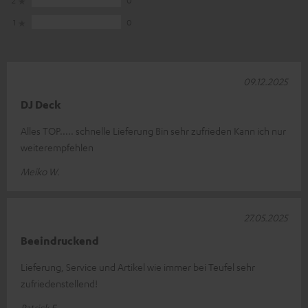
2
0
1
0
09.12.2025
DJ Deck
Alles TOP..... schnelle Lieferung Bin sehr zufrieden Kann ich nur
weiterempfehlen
Meiko W.
27.05.2025
Beeindruckend
Lieferung, Service und Artikel wie immer bei Teufel sehr
zufriedenstellend!
Patrick E.