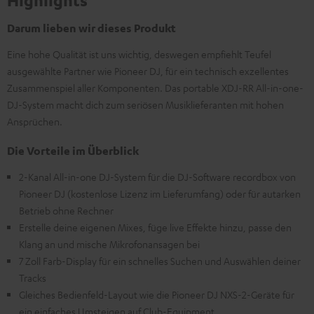
Highlights
Darum lieben wir dieses Produkt
Eine hohe Qualität ist uns wichtig, deswegen empfiehlt Teufel
ausgewählte Partner wie Pioneer DJ, für ein technisch exzellentes
Zusammenspiel aller Komponenten. Das portable XDJ-RR All-in-one-
DJ-System macht dich zum seriösen Musiklieferanten mit hohen
Ansprüchen.
Die Vorteile im Überblick
2-Kanal All-in-one DJ-System für die DJ-Software recordbox von
Pioneer DJ (kostenlose Lizenz im Lieferumfang) oder für autarken
Betrieb ohne Rechner
Erstelle deine eigenen Mixes, füge live Effekte hinzu, passe den
Klang an und mische Mikrofonansagen bei
7 Zoll Farb-Display für ein schnelles Suchen und Auswählen deiner
Tracks
Gleiches Bedienfeld-Layout wie die Pioneer DJ NXS-2-Geräte für
ein einfaches Umsteigen auf Club-Equipment