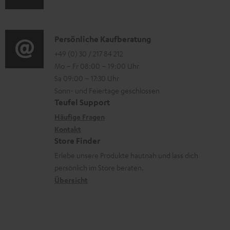
n
l
u
r
o
z
a
d
o
n
u
d
i
K
Persönliche Kaufberatung
g
e
m
e
o
o
+49 (0) 30 / 217 84 212
e
n
V
n
Mo – Fr 08:00 – 19:00 Uhr
-
n
r
z
e
Sa 09:00 – 17:30 Uhr
L
t
ä
u
r
Sonn- und Feiertage geschlossen
e
a
t
Teufel Support
r
s
x
k
e
Häufige Fragen
G
a
i
Kontakt
t
R
a
n
Store Finder
k
d
ü
r
d
Erlebe unsere Produkte hautnah und lass dich
o
a
c
a
persönlich im Store beraten.
n
t
k
Übersicht
n
e
n
t
n
a
i
h
e