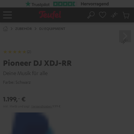
ZUM
NHALT
RINGEN
No
Abs
Startseite
Suche
Artike
im
ZUBEHÖR
DJ EQUIPMENT
Waren
(2)
Pioneer DJ XDJ-RR
Deine Musik für alle
Farbe:
Schwarz
1.199,
€
‐
Inkl. MwSt
und zzgl.
Versandkosten
9,99 €