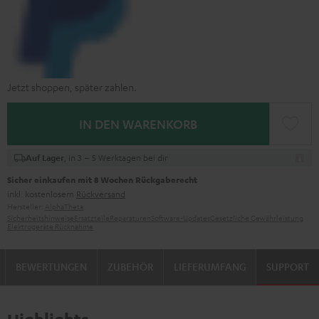
Jetzt shoppen, später zahlen.
IN DEN WARENKORB
, in 3 – 5 Werktagen bei dir
Auf Lager
Sicher einkaufen mit 8 Wochen Rückgaberecht
inkl. kostenlosem
Rückversand
Hersteller:
AlphaTheta
Sicherheitshinweise
Ersatzteile
Reparaturen
Software-Updates
Gesetzliche Gewährleistung
Elektrogeräte Rücknahme
BEWERTUNGEN
ZUBEHÖR
LIEFERUMFANG
SUPPORT