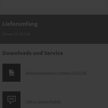
Lieferumfang
Pioneer DJ XDJ-RR
Downloads und Service
D
Bedienungsanleitung: Pioneer DJ XDJ-RR
o
k
u
P
m
Hilfe zu diesem Produkt