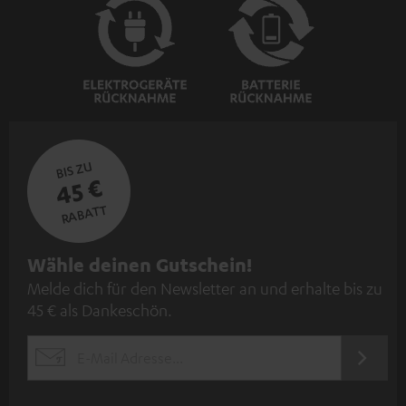
BIS ZU
45 €
RABATT
N
Wähle deinen Gutschein!
Melde dich für den Newsletter an und erhalte bis zu
e
45 € als Dankeschön.
w
s
JETZT
EMAIL
l
ANME
WIDGET
e