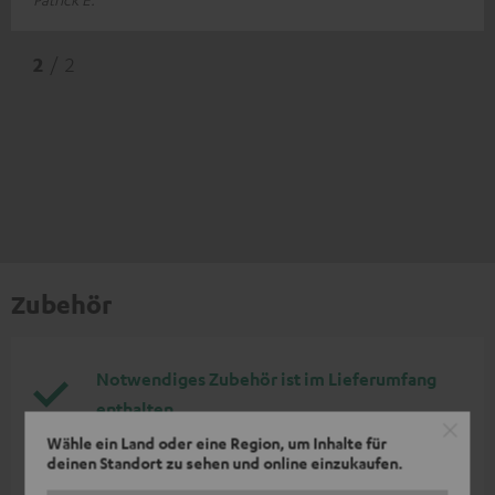
2
/ 2
Zubehör
Notwendiges Zubehör ist im Lieferumfang
enthalten.
Wähle ein Land oder eine Region, um Inhalte für
deinen Standort zu sehen und online einzukaufen.
Weiteres Zubehör