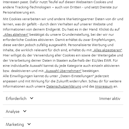
KARRIERE
Interessen passt. Dafür nutzt Teufel auf diesen Webseiten Cookies und
DEUTSCHLAND
n
andere Tracking-Technologien – auch von Dritten - und setzt Dienste zur
HIFI-LAUTSPRECHER
Personalisierung ein.
PRESSE & MARKETING
g
Mit Cookies verarbeiten wir und andere Marketingpartner Daten von dir und
ÖSTERREICH
SMART HOME
lernen, was dir gefällt - durch dein Verhalten auf unserer Website und
GESCHÄFTSKUNDEN
Informationen von deinem Endgerät. Du hast es in der Hand: Klickst du auf
„Alles ablehnen“
bestätigst du unsere Grundeinstellung, bei der wir nur
SCHWEIZ
BLUETOOTH-LAUTSPRECHER
PARTNERPROGRAMM
erforderliche Cookies aktivieren. Damit erhältst du zwar Empfehlungen,
diese werden jedoch zufällig ausgewählt. Personalisierte Werbung und
KOPFHÖRER
Inhalte, die wirklich relevant für dich sind, erhältst du mit
„Alles akzeptieren“
.
NIEDERLANDE
BLOG
Hier willigst du der Verwendung aller Cookies ein sowie der Weitergabe und
der Verarbeitung deiner Daten in Staaten außerhalb der EU/des EWR. Für
BLUETOOTH-KOPFHÖRER
NEWSLETTER
eine individuelle Auswahl kannst du jede Kategorie auch einzeln aktivieren
BELGIEN
bzw. deaktivieren und mit
„Auswahl übernehmen“
bestätigen.
STEREOANLAGEN
Alle Einwilligungen kannst du unter „Daten-Einstellungen“ jederzeit
STORES
anpassen und mit Wirkung für die Zukunft widerrufen. Schau dir für weitere
FRANKREICH
LAUTSPRECHER
Informationen auch unsere
Datenschutzerklärung
und das
Impressum
an.
DEINE VORTEILE BEI TEUFEL
Erforderlich
Immer aktiv
POLEN
ULTIMA-SERIE
TEUFEL STORY
Analyse
IN-EAR-KOPFHÖRER
SPANIEN
UNSER MANAGEMENT
Marketing
FANSHOP
NACHHALTIGKEIT