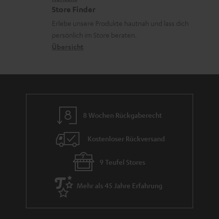
i
t
R
a
Store Finder
k
d
ü
r
Erlebe unsere Produkte hautnah und lass dich
o
a
c
a
persönlich im Store beraten.
n
t
k
Übersicht
n
e
n
t
n
a
i
h
e
m
8 Wochen Rückgaberecht
e
Kostenloser Rückversand
9 Teufel Stores
Mehr als 45 Jahre Erfahrung