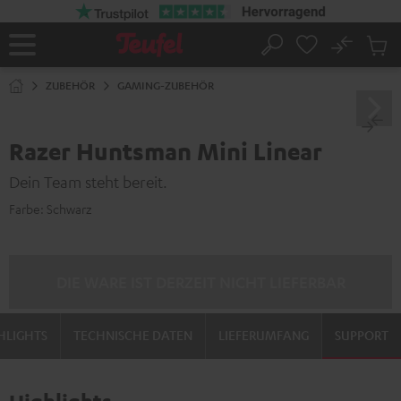
ZUM
NHALT
RINGEN
No
Abs
Startseite
Suche
Artike
im
ZUBEHÖR
GAMING-ZUBEHÖR
Waren
Razer Huntsman Mini Linear
Dein Team steht bereit.
Farbe:
Schwarz
DIE WARE IST DERZEIT NICHT LIEFERBAR
HLIGHTS
TECHNISCHE DATEN
LIEFERUMFANG
SUPPORT