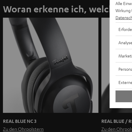
Alle Ein
Woran erkenne ich, welchen R
Wirkung 
Datensch
Erforde
Analys
Market
Persona
Externe
REAL BLUE NC 3
REAL BLUE / 
Zu den Ohrpolstern
Zu den Ohrpol