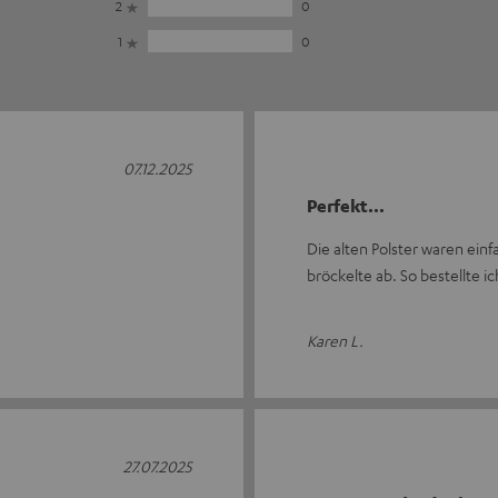
2
0
1
0
07.12.2025
Perfekt...
Die alten Polster waren einf
bröckelte ab. So bestellte i
Karen L.
27.07.2025