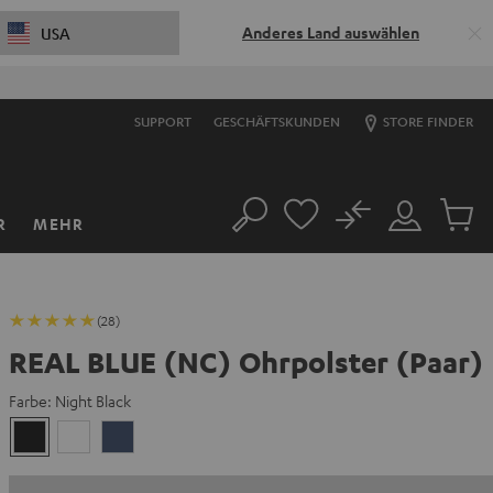
Anderes Land auswählen
USA
6
D
:
16
H
:
16
M
:
46
S
SUPPORT
GESCHÄFTSKUNDEN
STORE FINDER
No
R
MEHR
Suche
Mein
Artikel
Konto
im
Warenk
(28)
REAL BLUE (NC) Ohrpolster (Paar)
Farbe:
Night Black
Night
Pearl
Steel
Black
White
Blue