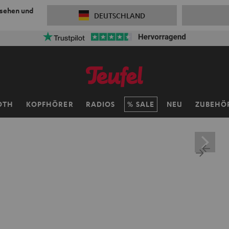
 sehen und
DEUTSCHLAND
50% Versandkosten sparen mit
VKF-72F
0
OTH
KOPFHÖRER
RADIOS
SALE
NEU
ZUBEHÖ