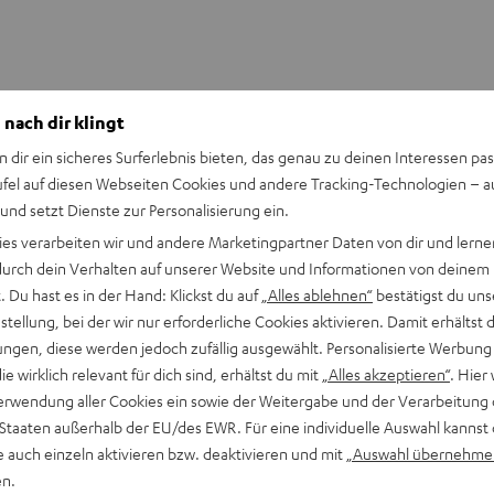
 nach dir klingt
n dir ein sicheres Surferlebnis bieten, das genau zu deinen Interessen pas
ufel auf diesen Webseiten Cookies und andere Tracking-Technologien – 
 und setzt Dienste zur Personalisierung ein.
Keinen Store in der Nähe? Kein Problem,
ies verarbeiten wir und andere Marketingpartner Daten von dir und lernen
beratung
beraten dich auch persönlich am Telefo
- durch dein Verhalten auf unserer Website und Informationen von deinem
Hier Termin buchen
 Du hast es in der Hand: Klickst du auf
„Alles ablehnen“
bestätigst du uns
tellung, bei der wir nur erforderliche Cookies aktivieren. Damit erhältst 
ngen, diese werden jedoch zufällig ausgewählt. Personalisierte Werbung
die wirklich relevant für dich sind, erhältst du mit
„Alles akzeptieren“
. Hier 
erwendung aller Cookies ein sowie der Weitergabe und der Verarbeitung 
 Staaten außerhalb der EU/des EWR. Für eine individuelle Auswahl kannst 
e auch einzeln aktivieren bzw. deaktivieren und mit
„Auswahl übernehme
en.