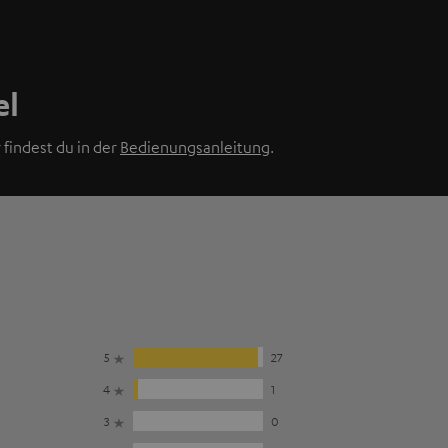
el
findest du in der
Bedienungsanleitung
.
5
27
4
1
3
0