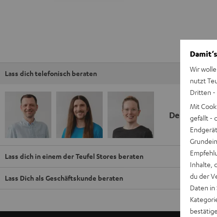
Damit‘s
Wir wolle
Lass dich telefonisch beraten
nutzt Te
Dritten -
Mit Cook
Deine Kauf
gefällt 
Endgerät.
Grundeins
Empfehlu
Lass dich in einem der Teufel Stores beraten
Inhalte, 
du der V
Lass Dich als Geschäftskunde beraten
Daten in
Kategori
bestätig