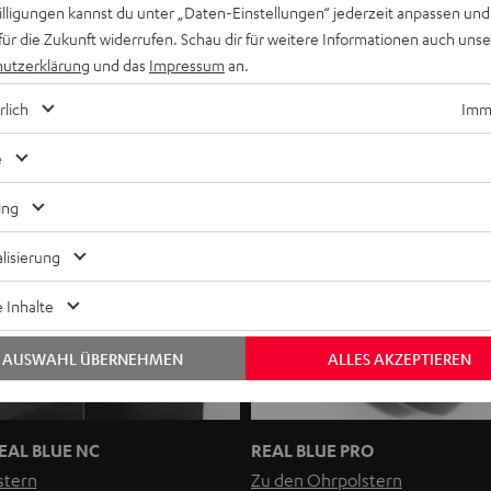
willigungen kannst du unter „Daten-Einstellungen“ jederzeit anpassen und
EAL ich habe?
für die Zukunft widerrufen. Schau dir für weitere Informationen auch uns
utzerklärung
und das
Impressum
an.
rlich
Imme
e
ing
lisierung
 Inhalte
AUSWAHL ÜBERNEHMEN
ALLES AKZEPTIEREN
REAL BLUE NC
REAL BLUE PRO
stern
Zu den Ohrpolstern