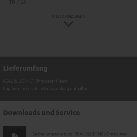
10
/ 28
MEHR ANZEIGEN
Lieferumfang
REAL BLUE (NC) Ohrpolster (Paar)
Kopfhörer ist nicht im Lieferumfang enthalten.
Downloads und Service
D
Bedienungsanleitung: REAL BLUE (NC) Ohrpolster