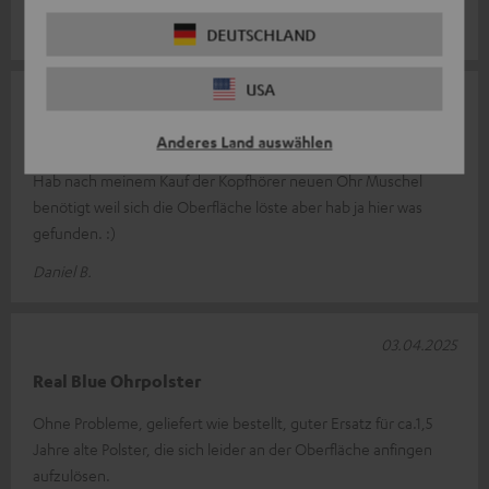
Carsten K.
DEUTSCHLAND
USA
29.05.2025
Top Ersatzteil
Anderes Land auswählen
Hab nach meinem Kauf der Kopfhörer neuen Ohr Muschel
benötigt weil sich die Oberfläche löste aber hab ja hier was
gefunden. :)
Daniel B.
03.04.2025
Real Blue Ohrpolster
Ohne Probleme, geliefert wie bestellt, guter Ersatz für ca.1,5
Jahre alte Polster, die sich leider an der Oberfläche anfingen
aufzulösen.