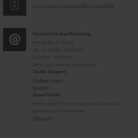
A
Audio-Lexikon: Fachbegriffe schnell erklärt
n
t
i
u
t
r
o
d
e
o
n
i
K
Persönliche Kaufberatung
r
g
e
o
o
+49 (0) 30 / 217 84 212
l
e
n
Mo – Fr 08:00 – 19:00 Uhr
-
n
a
r
z
Sa 09:00 – 17:30 Uhr
L
t
d
ä
u
Sonn- und Feiertage geschlossen
e
a
e
t
Teufel Support
r
x
k
n
e
Häufige Fragen
G
i
Kontakt
t
R
a
Store Finder
k
d
ü
r
Erlebe unsere Produkte hautnah und lass dich
o
a
c
a
persönlich im Store beraten.
n
t
k
Übersicht
n
e
n
t
n
a