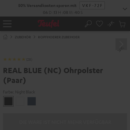
ZUM
50% Versandkosten sparen mit
VKF-72F
NHALT
RINGEN
06
D
:
13
H
:
08
M
:
39
S
No
Abs
Startseite
Suche
Artike
im
ZUBEHÖR
KOPFHOERER ZUBEHOER
Waren
(28)
REAL BLUE (NC) Ohrpolster
(Paar)
Farbe:
Night Black
Night
Pearl
Steel
Black
White
Blue
DIE WARE IST NICHT MEHR VERFÜGBAR