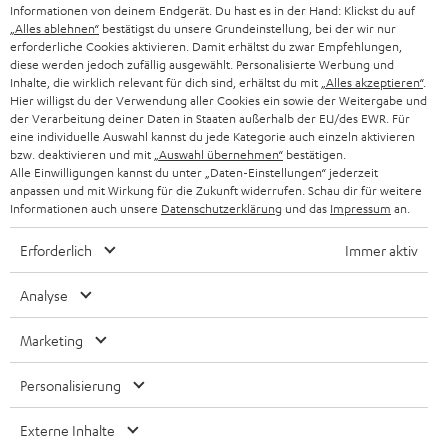
Informationen von deinem Endgerät. Du hast es in der Hand: Klickst du auf
„Alles ablehnen“
bestätigst du unsere Grundeinstellung, bei der wir nur
SCHWEIZ
BLUETOOTH-LAUTSPRECHER
PARTNERPROGRAMM
erforderliche Cookies aktivieren. Damit erhältst du zwar Empfehlungen,
diese werden jedoch zufällig ausgewählt. Personalisierte Werbung und
KOPFHÖRER
Inhalte, die wirklich relevant für dich sind, erhältst du mit
„Alles akzeptieren“
.
NIEDERLANDE
BLOG
Hier willigst du der Verwendung aller Cookies ein sowie der Weitergabe und
der Verarbeitung deiner Daten in Staaten außerhalb der EU/des EWR. Für
BLUETOOTH-KOPFHÖRER
NEWSLETTER
eine individuelle Auswahl kannst du jede Kategorie auch einzeln aktivieren
BELGIEN
bzw. deaktivieren und mit
„Auswahl übernehmen“
bestätigen.
STEREOANLAGEN
Alle Einwilligungen kannst du unter „Daten-Einstellungen“ jederzeit
STORES
anpassen und mit Wirkung für die Zukunft widerrufen. Schau dir für weitere
FRANKREICH
LAUTSPRECHER
Informationen auch unsere
Datenschutzerklärung
und das
Impressum
an.
DEINE VORTEILE BEI TEUFEL
Erforderlich
Immer aktiv
POLEN
ULTIMA-SERIE
TEUFEL STORY
Analyse
IN-EAR-KOPFHÖRER
SPANIEN
UNSER MANAGEMENT
Marketing
FANSHOP
NACHHALTIGKEIT
ITALIEN
NEUHEITEN
Personalisierung
Technische Änderungen, Tippfehler und Irrtum vorbehalten. Das auf unseren
UNSERE WERTE
Fotos abgebildete Zubehör ist nicht im Lieferumfang enthalten. Etwaige
USA
Entsorgungsgebühren für Batterien sind im Preis inbegriffen.
Externe Inhalte
BILDUNGSRABATT