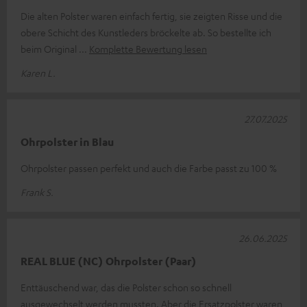
Die alten Polster waren einfach fertig, sie zeigten Risse und die
obere Schicht des Kunstleders bröckelte ab. So bestellte ich
beim Original
Komplette Bewertung lesen
Karen L.
27.07.2025
Ohrpolster in Blau
Ohrpolster passen perfekt und auch die Farbe passt zu 100 %
Frank S.
26.06.2025
REAL BLUE (NC) Ohrpolster (Paar)
Enttäuschend war, das die Polster schon so schnell
ausgewechselt werden mussten. Aber die Ersatzpolster waren