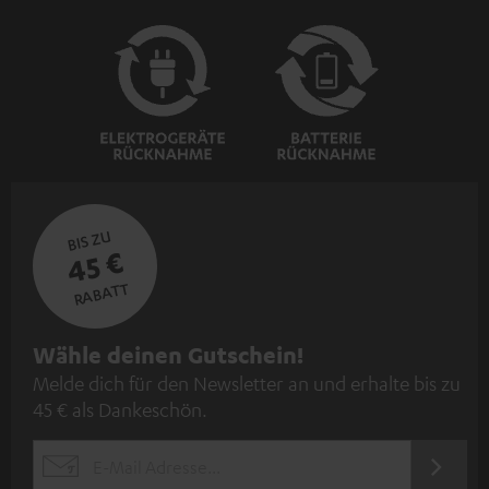
BIS ZU
45 €
RABATT
N
Wähle deinen Gutschein!
Melde dich für den Newsletter an und erhalte bis zu
e
45 € als Dankeschön.
w
s
JETZT
EMAIL
l