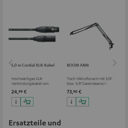
5,0 m Cordial XLR-Kabel
BOOM ARM
TR
Hochwertiges XLR-
Tisch-Mikrofonarm mit 3/8"
Tri
Verbindungskabel von
bzw. 5/8"Gewindeanschluss
Mik
Cordial
für Mikrofone (z. B. Shure
Fot
24,
€
73,
€
40
99
90
MV7) zur optimalen
Han
Positionierung und damit
Gew
einer bestmöglichen
Übertragung
Ersatzteile und