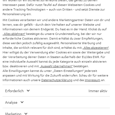
Wir wollen dir ein sicheres Surferlebnis bieten, das genau zu deinen
SUPPORT
d
Teufel Onlineshops
Interessen passt. Dafür nutzt Teufel auf diesen Webseiten Cookies und
SOUNDBAR
andere Tracking-Technologien – auch von Dritten - und setzt Dienste zur
u
KARRIERE
Personalisierung ein.
DEUTSCHLAND
n
Mit Cookies verarbeiten wir und andere Marketingpartner Daten von dir und
HIFI-LAUTSPRECHER
PRESSE & MARKETING
lernen, was dir gefällt - durch dein Verhalten auf unserer Website und
g
ÖSTERREICH
Informationen von deinem Endgerät. Du hast es in der Hand: Klickst du auf
SMART HOME
„Alles ablehnen“
bestätigst du unsere Grundeinstellung, bei der wir nur
GESCHÄFTSKUNDEN
erforderliche Cookies aktivieren. Damit erhältst du zwar Empfehlungen,
diese werden jedoch zufällig ausgewählt. Personalisierte Werbung und
SCHWEIZ
BLUETOOTH-LAUTSPRECHER
PARTNERPROGRAMM
Inhalte, die wirklich relevant für dich sind, erhältst du mit
„Alles akzeptieren“
.
Hier willigst du der Verwendung aller Cookies ein sowie der Weitergabe und
KOPFHÖRER
der Verarbeitung deiner Daten in Staaten außerhalb der EU/des EWR. Für
NIEDERLANDE
BLOG
eine individuelle Auswahl kannst du jede Kategorie auch einzeln aktivieren
BLUETOOTH-KOPFHÖRER
bzw. deaktivieren und mit
„Auswahl übernehmen“
bestätigen.
NEWSLETTER
Alle Einwilligungen kannst du unter „Daten-Einstellungen“ jederzeit
BELGIEN
anpassen und mit Wirkung für die Zukunft widerrufen. Schau dir für weitere
STEREOANLAGEN
STORES
Informationen auch unsere
Datenschutzerklärung
und das
Impressum
an.
FRANKREICH
LAUTSPRECHER
Erforderlich
Immer aktiv
DEINE VORTEILE BEI TEUFEL
POLEN
ULTIMA-SERIE
Analyse
TEUFEL STORY
IN-EAR-KOPFHÖRER
SPANIEN
Marketing
UNSER MANAGEMENT