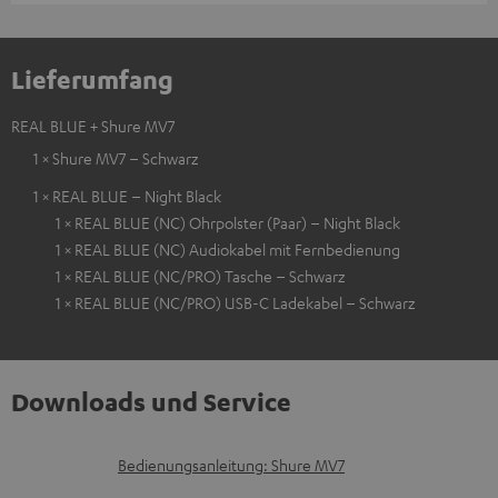
Lieferumfang
REAL BLUE + Shure MV7
1 × Shure MV7 – Schwarz
1 × REAL BLUE – Night Black
1 × REAL BLUE (NC) Ohrpolster (Paar) – Night Black
1 × REAL BLUE (NC) Audiokabel mit Fernbedienung
1 × REAL BLUE (NC/PRO) Tasche – Schwarz
1 × REAL BLUE (NC/PRO) USB-C Ladekabel – Schwarz
Downloads und Service
D
Bedienungsanleitung: Shure MV7