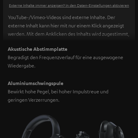
Externe Inhalte immer anzeigen? In den Daten‑Einstellungen aktivieren
YouTube-/Vimeo-Videos sind externe Inhalte. Der
externe Inhalt kann hier mit nur einem Klick angezeigt
werden. Mit dem Anklicken des Inhalts wird zugestimmt,
dass externe Inhalte angezeigt werden. Dabei können
Akustische Abstimmplatte
personenbezogene Daten an Drittplattformen
Begradigt den Frequenzverlauf für eine ausgewogene
übermittelt werden.
Weitere Informationen sind in der
Wiedergabe.
Datenschutzerklärung unter I zu finden
.
Aluminiumschwingspule
Bewirkt hohe Pegel, bei hoher Impulstreue und
geringen Verzerrungen.