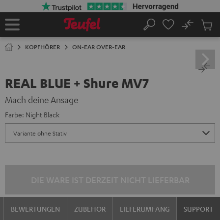
ZUM
NHALT
RINGEN
No
Abs
Startseite
Suche
Artike
im
KOPFHÖRER
ON-EAR OVER-EAR
Waren
REAL BLUE + Shure MV7
Mach deine Ansage
Farbe:
Night Black
DIE WARE IST DERZEIT NICHT LIEFERBAR
BEWERTUNGEN
ZUBEHÖR
LIEFERUMFANG
SUPPORT