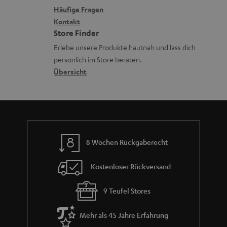
k
x
k
e
Häufige Fragen
G
s
i
Kontakt
t
R
a
Store Finder
.
k
d
ü
r
Erlebe unsere Produkte hautnah und lass dich
t
o
a
c
a
persönlich im Store beraten.
i
n
t
k
Übersicht
n
t
e
n
t
l
n
a
i
e
h
e
_
m
h
8 Wochen Rückgaberecht
e
i
Kostenloser Rückversand
d
d
9 Teufel Stores
e
Mehr als 45 Jahre Erfahrung
n