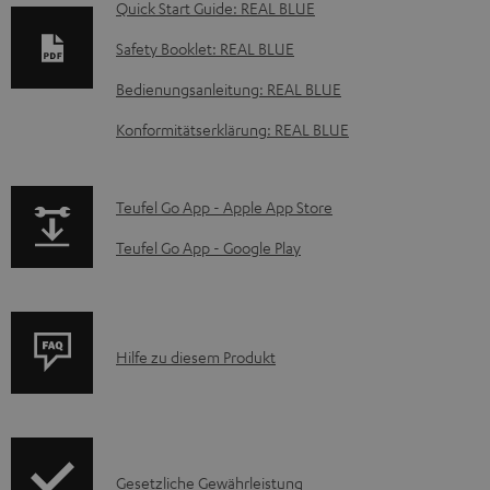
o
Quick Start Guide: REAL BLUE
k
Safety Booklet: REAL BLUE
u
Bedienungsanleitung: REAL BLUE
m
e
Konformitätserklärung: REAL BLUE
n
t
p
Teufel Go App - Apple App Store
e
a
Teufel Go App - Google Play
z
g
u
e
m
.
P
Hilfe zu diesem Produkt
H
p
r
e
r
o
r
o
d
u
d
I
Gesetzliche Gewährleistung
u