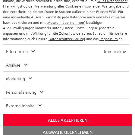
Inhalte, die wirklich relevant für dich sind, erhältst du mit
„Alles akzeptieren“
.
NIEDERLANDE
BLOG
Hier willigst du der Verwendung aller Cookies ein sowie der Weitergabe und
der Verarbeitung deiner Daten in Staaten außerhalb der EU/des EWR. Für
BLUETOOTH-KOPFHÖRER
NEWSLETTER
eine individuelle Auswahl kannst du jede Kategorie auch einzeln aktivieren
BELGIEN
bzw. deaktivieren und mit
„Auswahl übernehmen“
bestätigen.
STEREOANLAGEN
Alle Einwilligungen kannst du unter „Daten-Einstellungen“ jederzeit
STORES
anpassen und mit Wirkung für die Zukunft widerrufen. Schau dir für weitere
FRANKREICH
LAUTSPRECHER
Informationen auch unsere
Datenschutzerklärung
und das
Impressum
an.
DEINE VORTEILE BEI TEUFEL
Erforderlich
Immer aktiv
POLEN
ULTIMA-SERIE
TEUFEL STORY
Analyse
IN-EAR-KOPFHÖRER
SPANIEN
UNSER MANAGEMENT
Marketing
FANSHOP
NACHHALTIGKEIT
ITALIEN
NEUHEITEN
Personalisierung
Technische Änderungen, Tippfehler und Irrtum vorbehalten. Das auf unseren
UNSERE WERTE
Fotos abgebildete Zubehör ist nicht im Lieferumfang enthalten. Etwaige
USA
Entsorgungsgebühren für Batterien sind im Preis inbegriffen.
Externe Inhalte
BILDUNGSRABATT
©2026 Lautsprecher Teufel GmbH - All rights reserved.
WEITERE LÄNDER
ALLES AKZEPTIEREN
GESCHENKGUTSCHEIN
Chat
Impressum
AGB
Datenschutz
Daten-Einstellungen
EU Data Act
AUSWAHL ÜBERNEHMEN
starten
BARRIEREFREIHEIT