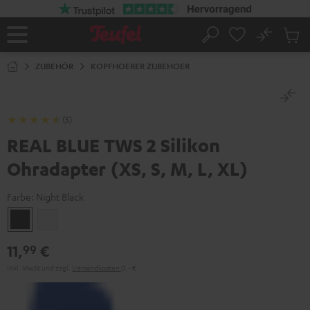
ZUM
NHALT
RINGEN
No
Abs
Startseite
Suche
Artike
im
ZUBEHÖR
KOPFHOERER ZUBEHOER
Waren
(5)
REAL BLUE TWS 2 Silikon
Ohradapter (XS, S, M, L, XL)
Farbe:
Night Black
Night
Pure
Black
White
11,
€
99
Inkl. MwSt
und zzgl.
Versandkosten
0,‐ €