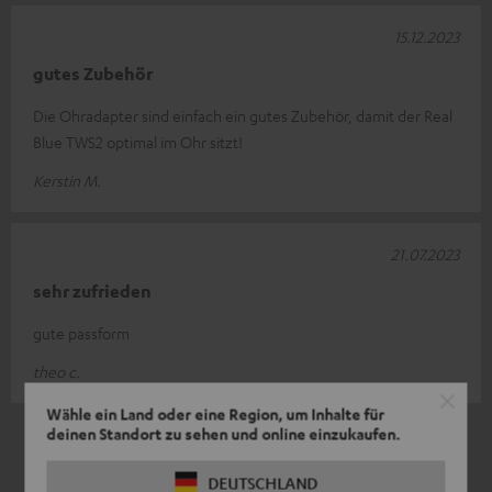
15.12.2023
gutes Zubehör
Die Ohradapter sind einfach ein gutes Zubehör, damit der Real
Blue TWS2 optimal im Ohr sitzt!
Kerstin M.
21.07.2023
sehr zufrieden
gute passform
theo c.
Wähle ein Land oder eine Region, um Inhalte für
deinen Standort zu sehen und online einzukaufen.
5
/ 5
DEUTSCHLAND