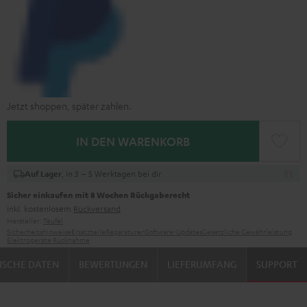
Jetzt shoppen, später zahlen.
IN DEN WARENKORB
, in 3 – 5 Werktagen bei dir
Auf Lager
Sicher einkaufen mit 8 Wochen Rückgaberecht
inkl. kostenlosem
Rückversand
Hersteller:
Teufel
Sicherheitshinweise
Ersatzteile
Reparaturen
Software-Updates
Gesetzliche Gewährleistung
Elektrogeräte Rücknahme
ISCHE DATEN
BEWERTUNGEN
LIEFERUMFANG
SUPPORT