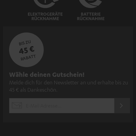
BIS ZU
45 €
RABATT
N
Wähle deinen Gutschein!
Melde dich für den Newsletter an und erhalte bis zu
e
45 € als Dankeschön.
w
s
JETZT
EMAIL
l
ANME
WIDGET
e
t