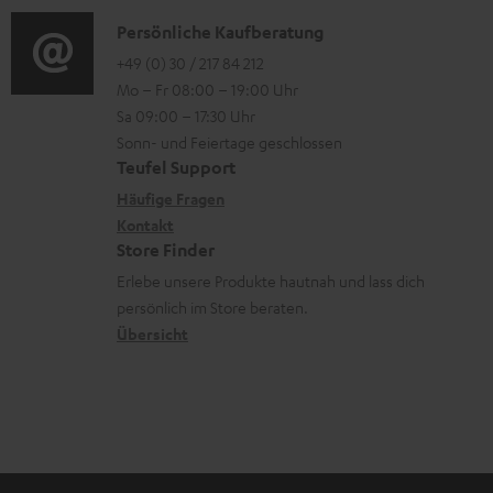
o
n
u
i
K
Persönliche Kaufberatung
g
e
m
o
o
+49 (0) 30 / 217 84 212
e
n
V
Mo – Fr 08:00 – 19:00 Uhr
-
n
r
z
e
Sa 09:00 – 17:30 Uhr
L
t
ä
u
r
Sonn- und Feiertage geschlossen
e
a
t
Teufel Support
r
s
x
k
e
Häufige Fragen
G
a
i
Kontakt
t
R
a
n
Store Finder
k
d
ü
r
d
Erlebe unsere Produkte hautnah und lass dich
o
a
c
a
persönlich im Store beraten.
n
t
k
Übersicht
n
e
n
t
n
a
i
h
e
m