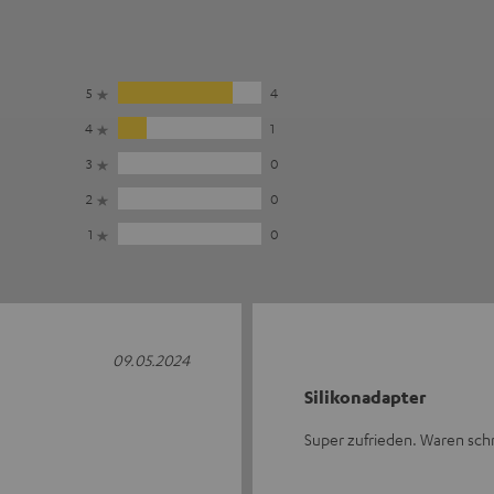
5
4
4
1
3
0
2
0
1
0
09.05.2024
Silikonadapter
Super zufrieden. Waren schne