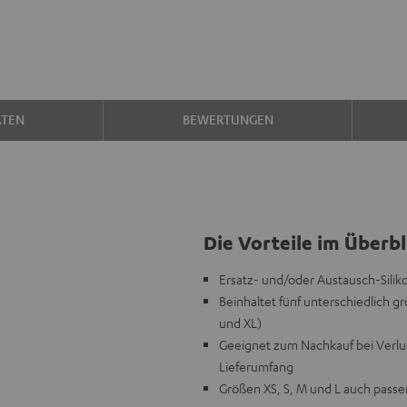
ATEN
BEWERTUNGEN
Die Vorteile im Überbl
Ersatz- und/oder Austausch-Silik
Beinhaltet fünf unterschiedlich gr
und XL)
Geeignet zum Nachkauf bei Verlus
Lieferumfang
Größen XS, S, M und L auch pass