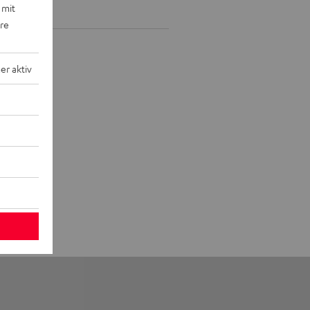
 mit
ere
r aktiv