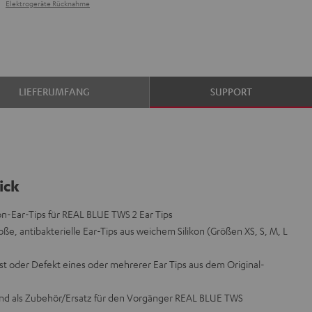
Elektrogeräte Rücknahme
LIEFERUMFANG
SUPPORT
ick
on-Ear-Tips für REAL BLUE TWS 2 Ear Tips
oße, antibakterielle Ear-Tips aus weichem Silikon (Größen XS, S, M, L
t oder Defekt eines oder mehrerer Ear Tips aus dem Original-
end als Zubehör/Ersatz für den Vorgänger REAL BLUE TWS