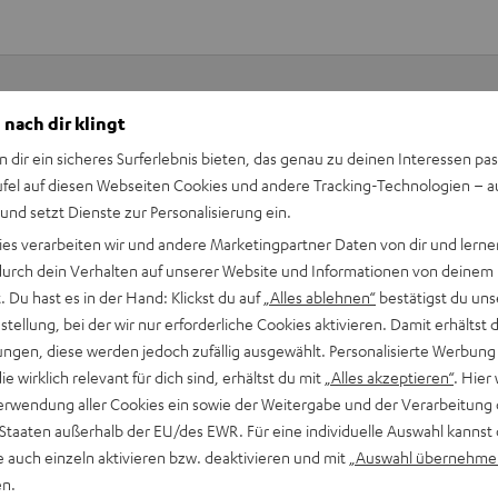
 nach dir klingt
Keinen Store in der Nähe? Kein Problem,
n dir ein sicheres Surferlebnis bieten, das genau zu deinen Interessen pas
beratung
beraten dich auch persönlich am Telefo
ufel auf diesen Webseiten Cookies und andere Tracking-Technologien – 
Hier Termin buchen
 und setzt Dienste zur Personalisierung ein.
ies verarbeiten wir und andere Marketingpartner Daten von dir und lernen
- durch dein Verhalten auf unserer Website und Informationen von deinem
 Du hast es in der Hand: Klickst du auf
„Alles ablehnen“
bestätigst du uns
tellung, bei der wir nur erforderliche Cookies aktivieren. Damit erhältst 
ngen, diese werden jedoch zufällig ausgewählt. Personalisierte Werbung
die wirklich relevant für dich sind, erhältst du mit
„Alles akzeptieren“
. Hier 
erwendung aller Cookies ein sowie der Weitergabe und der Verarbeitung 
 Staaten außerhalb der EU/des EWR. Für eine individuelle Auswahl kannst 
e auch einzeln aktivieren bzw. deaktivieren und mit
„Auswahl übernehme
en.