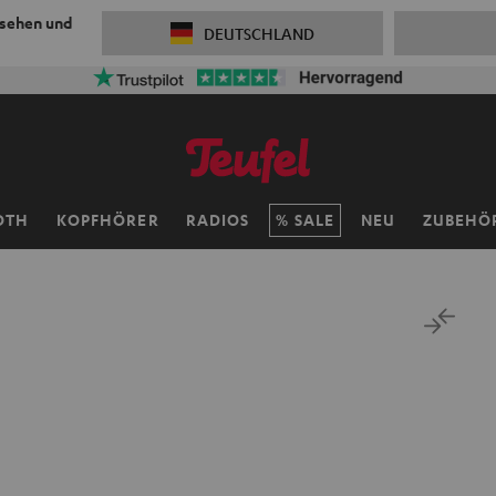
 sehen und
DEUTSCHLAND
OTH
KOPFHÖRER
RADIOS
SALE
NEU
ZUBEHÖ