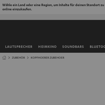
Wähle ein Land oder eine Region, um Inhalte für deinen Standort zu
online einzukaufen.
ZUM
NHALT
RINGEN
LAUTSPRECHER
HEIMKINO
SOUNDBARS
BLUETO
Startseite
ZUBEHÖR
KOPFHOERER ZUBEHOER