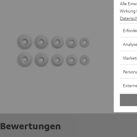
REAL BL
Alle Ein
Wirkung 
Datensch
Erforde
Analys
Market
Persona
Externe
Bewertungen