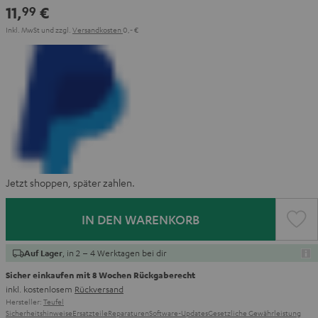
11,
€
99
Inkl. MwSt
und zzgl.
Versandkosten
0,‐ €
Jetzt shoppen, später zahlen.
IN DEN WARENKORB
, in 2 – 4 Werktagen bei dir
Auf Lager
Sicher einkaufen mit 8 Wochen Rückgaberecht
inkl. kostenlosem
Rückversand
Hersteller:
Teufel
Sicherheitshinweise
Ersatzteile
Reparaturen
Software-Updates
Gesetzliche Gewährleistung