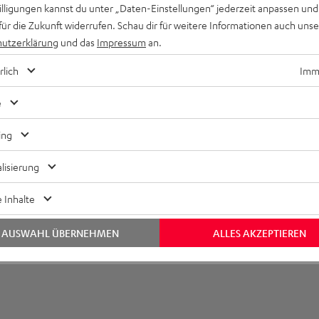
UE TWS 2 Silikon Ohradapter (XS, S, M, L, XL)
willigungen kannst du unter „Daten-Einstellungen“ jederzeit anpassen und
für die Zukunft widerrufen. Schau dir für weitere Informationen auch uns
utzerklärung
und das
Impressum
an.
rlich
Imme
e
ing
lisierung
 Inhalte
AUSWAHL ÜBERNEHMEN
ALLES AKZEPTIEREN