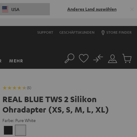
Anderes Land auswählen
USA
SUPPORT
GESCHÄFTSKUNDEN
STORE FINDER
No
R
MEHR
Suche
Mein
Artikel
Konto
im
Warenk
(5)
REAL BLUE TWS 2 Silikon
Ohradapter (XS, S, M, L, XL)
Farbe:
Pure White
Night
Pure
Black
White