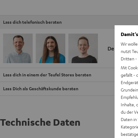
Lass dich telefonisch beraten
Damit‘s
Wir wolle
Deine Kauf
nutzt Te
Dritten -
Mit Cook
Lass dich in einem der Teufel Stores beraten
gefällt 
Endgerät.
Lass Dich als Geschäftskunde beraten
Grundeins
Empfehlu
Inhalte, 
du der V
Technische Daten
Daten in
Kategori
bestätig