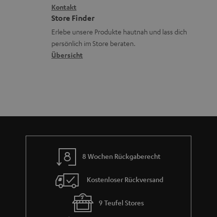
a
i
Kontakt
t
R
a
n
Store Finder
k
d
ü
r
d
Erlebe unsere Produkte hautnah und lass dich
o
a
c
a
persönlich im Store beraten.
n
t
k
Übersicht
n
e
n
t
n
a
i
h
e
m
e
8 Wochen Rückgaberecht
Kostenloser Rückversand
9 Teufel Stores