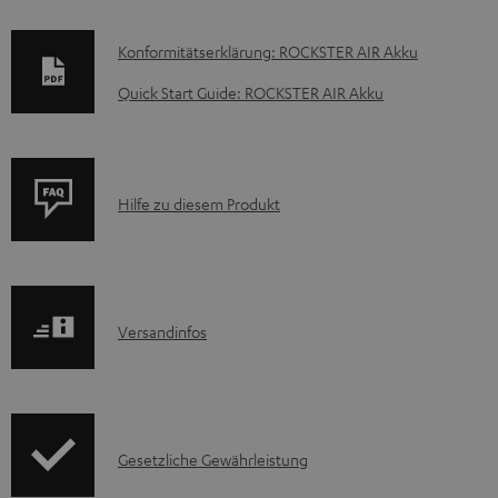
D
Konformitätserklärung: ROCKSTER AIR Akku
o
Quick Start Guide: ROCKSTER AIR Akku
k
u
m
P
Hilfe zu diesem Produkt
e
r
n
o
t
d
e
I
Versandinfos
u
z
n
k
u
f
t
m
o
F
H
I
Gesetzliche Gewährleistung
r
A
e
n