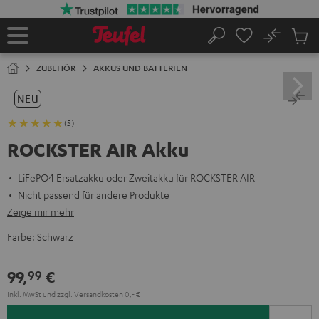
ZUM
NHALT
RINGEN
No
Abs
Startseite
Suche
Artike
im
ZUBEHÖR
AKKUS UND BATTERIEN
Waren
NEU
(5)
ROCKSTER AIR Akku
LiFePO4 Ersatzakku oder Zweitakku für ROCKSTER AIR
Nicht passend für andere Produkte
Zeige mir mehr
Farbe:
Schwarz
99,
€
99
Inkl. MwSt
und zzgl.
Versandkosten
0,‐ €