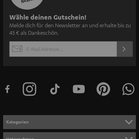
N
Wähle deinen Gutschein!
Melde dich für den Newsletter an und erhalte bis zu
e
45 € als Dankeschön.
w
s
JETZT
EMAIL
l
ANME
WIDGET
e
t
t
e
r
a
n
Kategorien
m
HEIMKINO
e
Unternehmen