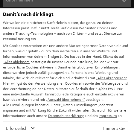
l
HEIMKINO-KOMPLETTANLAGEN
SUPPORT
Damit‘s nach dir klingt
d
Teufel Onlineshops
Wir wollen dir ein sicheres Surferlebnis bieten, das genau zu deinen
SOUNDBAR
u
KARRIERE
Interessen passt. Dafür nutzt Teufel auf diesen Webseiten Cookies und
DEUTSCHLAND
n
andere Tracking-Technologien – auch von Dritten - und setzt Dienste zur
HIFI-LAUTSPRECHER
Personalisierung ein.
PRESSE & MARKETING
g
Mit Cookies verarbeiten wir und andere Marketingpartner Daten von dir und
ÖSTERREICH
SMART HOME
lernen, was dir gefällt - durch dein Verhalten auf unserer Website und
GESCHÄFTSKUNDEN
Informationen von deinem Endgerät. Du hast es in der Hand: Klickst du auf
„Alles ablehnen“
bestätigst du unsere Grundeinstellung, bei der wir nur
SCHWEIZ
BLUETOOTH-LAUTSPRECHER
PARTNERPROGRAMM
erforderliche Cookies aktivieren. Damit erhältst du zwar Empfehlungen,
diese werden jedoch zufällig ausgewählt. Personalisierte Werbung und
KOPFHÖRER
Inhalte, die wirklich relevant für dich sind, erhältst du mit
„Alles akzeptieren“
.
NIEDERLANDE
BLOG
Hier willigst du der Verwendung aller Cookies ein sowie der Weitergabe und
der Verarbeitung deiner Daten in Staaten außerhalb der EU/des EWR. Für
BLUETOOTH-KOPFHÖRER
NEWSLETTER
eine individuelle Auswahl kannst du jede Kategorie auch einzeln aktivieren
BELGIEN
bzw. deaktivieren und mit
„Auswahl übernehmen“
bestätigen.
STEREOANLAGEN
Alle Einwilligungen kannst du unter „Daten-Einstellungen“ jederzeit
STORES
anpassen und mit Wirkung für die Zukunft widerrufen. Schau dir für weitere
FRANKREICH
LAUTSPRECHER
Informationen auch unsere
Datenschutzerklärung
und das
Impressum
an.
DEINE VORTEILE BEI TEUFEL
Erforderlich
Immer aktiv
POLEN
ULTIMA-SERIE
TEUFEL STORY