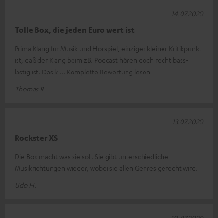
14.07.2020
Tolle Box, die jeden Euro wert ist
Prima Klang für Musik und Hörspiel, einziger kleiner Kritikpunkt
ist, daß der Klang beim zB. Podcast hören doch recht bass-
lastig ist. Das k
Komplette Bewertung lesen
Thomas R.
13.07.2020
Rockster XS
Die Box macht was sie soll. Sie gibt unterschiedliche
Musikrichtungen wieder, wobei sie allen Genres gerecht wird.
Udo H.
10.07.2020