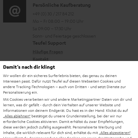
r
i
K
Persönliche Kaufberatung
g
e
l
o
o
+49 (0) 30 / 217 84 212
e
n
Mo – Fr 08:00 – 19:00 Uhr
a
-
n
r
z
Sa 09:00 – 17:30 Uhr
d
L
t
ä
u
Sonn- und Feiertage geschlossen
e
e
a
t
Teufel Support
r
n
x
k
e
Häufige Fragen
G
i
Kontakt
t
R
a
Store Finder
Damit‘s nach dir klingt
k
d
ü
r
Erlebe unsere Produkte hautnah und lass dich
Wir wollen dir ein sicheres Surferlebnis bieten, das genau zu deinen
o
a
c
a
Interessen passt. Dafür nutzt Teufel auf diesen Webseiten Cookies und
persönlich im Store beraten.
n
andere Tracking-Technologien – auch von Dritten - und setzt Dienste zur
t
k
Übersicht
n
Personalisierung ein.
e
n
t
Mit Cookies verarbeiten wir und andere Marketingpartner Daten von dir und
lernen, was dir gefällt - durch dein Verhalten auf unserer Website und
n
a
i
Informationen von deinem Endgerät. Du hast es in der Hand: Klickst du auf
h
„Alles ablehnen“
bestätigst du unsere Grundeinstellung, bei der wir nur
e
erforderliche Cookies aktivieren. Damit erhältst du zwar Empfehlungen,
m
diese werden jedoch zufällig ausgewählt. Personalisierte Werbung und
Inhalte, die wirklich relevant für dich sind, erhältst du mit
„Alles akzeptieren“
.
e