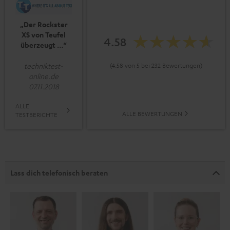
„Der Rockster
XS von Teufel
4.58
überzeugt …“
techniktest-
(4.58 von 5 bei 232 Bewertungen)
online.de
07.11.2018
ALLE
ALLE BEWERTUNGEN
TESTBERICHTE
Lass dich telefonisch beraten