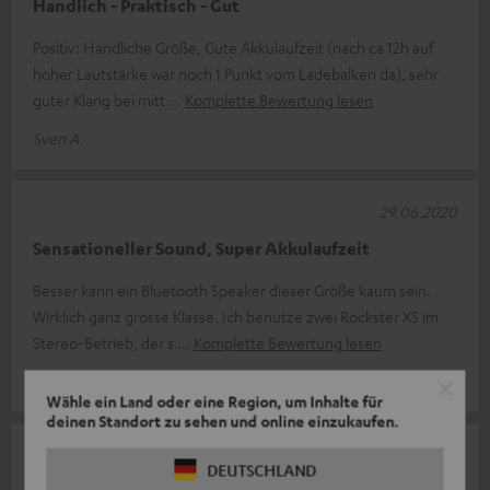
Handlich - Praktisch - Gut
Positiv: Handliche Größe, Gute Akkulaufzeit (nach ca 12h auf
hoher Lautstärke war noch 1 Punkt vom Ladebalken da), sehr
guter Klang bei mitt
Komplette Bewertung lesen
Sven A.
29.06.2020
Sensationeller Sound, Super Akkulaufzeit
Besser kann ein Bluetooth Speaker dieser Größe kaum sein.
Wirklich ganz grosse Klasse. Ich benutze zwei Rockster XS im
Stereo-Betrieb, der s
Komplette Bewertung lesen
Christof J.
Wähle ein Land oder eine Region, um Inhalte für
deinen Standort zu sehen und online einzukaufen.
22.06.2020
DEUTSCHLAND