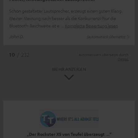
Schön gestalteter Lautsprecher, erzeugt einen guten Klang.
Meiner Meinung nach besser als die Konkurrenz! Nur die
Bluetooth-Reichweite ist e
Komplette Bewertung lesen
John D.
(automatisch übersetzt *)
*
10
/ 232
automatisiert übersetzt durch
DeepL
MEHR ANZEIGEN
„Der Rockster XS von Teufel überzeugt …“