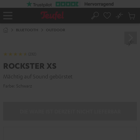
ZUM
NHALT
RINGEN
No
Abs
Startseite
Suche
Artike
im
BLUETOOTH
OUTDOOR
Waren
(232)
ROCKSTER XS
Mächtig auf Sound gebürstet
Farbe:
Schwarz
DIE WARE IST DERZEIT NICHT LIEFERBAR