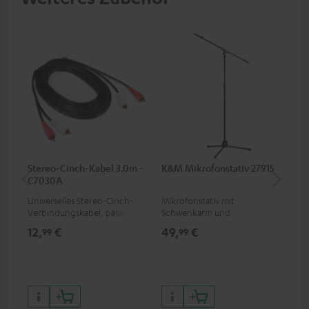
Stereo-Cinch-Kabel 3.0m -
K&M Mikrofonstativ 27915
Te
C7030A
Universelles Stereo-Cinch-
Mikrofonstativ mit
Oh
Verbindungskabel, passend
Schwenkarm und
ges
für alle Geräte mit Cinch-
Kunststoffsockel passend für
für
12,
€
49,
€
89
99
99
Buchsen
alle gängigen Mikrofone (z. B.
Mus
für das Shure PGA58)
74,
9
99,