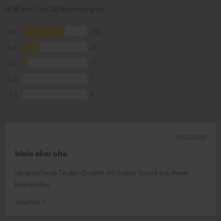
(4.58 von 5 bei 232 Bewertungen)
5
154
4
60
3
17
2
1
1
0
19.07.2020
klein aber oho
versprochene Teufel-Qualität mit tollem Sound aus dieser
kleinen Box
Stephan J.