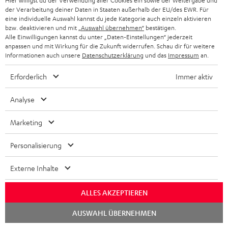
Hier willigst du der Verwendung aller Cookies ein sowie der Weitergabe und
der Verarbeitung deiner Daten in Staaten außerhalb der EU/des EWR. Für
eine individuelle Auswahl kannst du jede Kategorie auch einzeln aktivieren
8 Wochen Rückgaberecht
bzw. deaktivieren und mit
„Auswahl übernehmen“
bestätigen.
Alle Einwilligungen kannst du unter „Daten-Einstellungen“ jederzeit
anpassen und mit Wirkung für die Zukunft widerrufen. Schau dir für weitere
Kostenloser Rückversand
Informationen auch unsere
Datenschutzerklärung
und das
Impressum
an.
9 Teufel Stores
Erforderlich
Immer aktiv
Analyse
Mehr als 45 Jahre Erfahrung
Marketing
Personalisierung
Externe Inhalte
ALLES AKZEPTIEREN
Chat
AUSWAHL ÜBERNEHMEN
starten