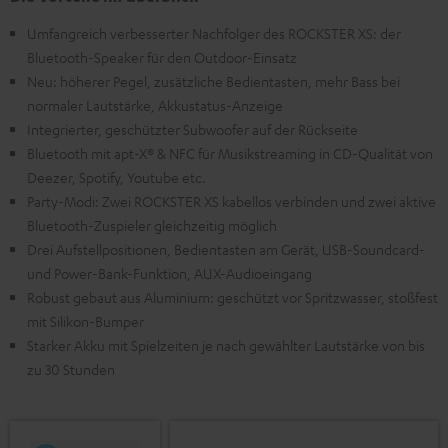
Umfangreich verbesserter Nachfolger des ROCKSTER XS: der
Bluetooth-Speaker für den Outdoor-Einsatz
Neu: höherer Pegel, zusätzliche Bedientasten, mehr Bass bei
normaler Lautstärke, Akkustatus-Anzeige
Integrierter, geschützter Subwoofer auf der Rückseite
Bluetooth mit apt-X® & NFC für Musikstreaming in CD-Qualität von
Deezer, Spotify, Youtube etc.
Party-Modi: Zwei ROCKSTER XS kabellos verbinden und zwei aktive
Bluetooth-Zuspieler gleichzeitig möglich
Drei Aufstellpositionen, Bedientasten am Gerät, USB-Soundcard-
und Power-Bank-Funktion, AUX-Audioeingang
Robust gebaut aus Aluminium: geschützt vor Spritzwasser, stoßfest
mit Silikon-Bumper
Starker Akku mit Spielzeiten je nach gewählter Lautstärke von bis
zu 30 Stunden