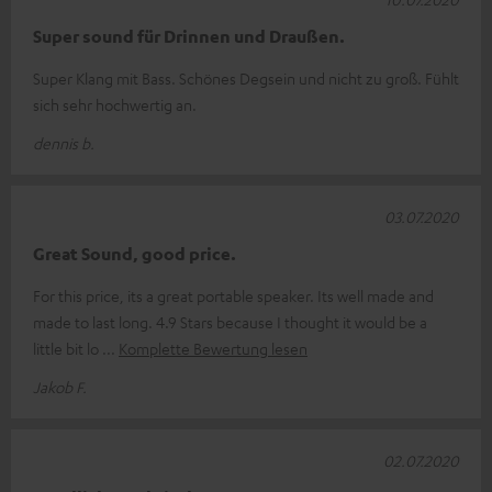
Super sound für Drinnen und Draußen.
Super Klang mit Bass. Schönes Degsein und nicht zu groß. Fühlt
sich sehr hochwertig an.
dennis b.
03.07.2020
Great Sound, good price.
For this price, its a great portable speaker. Its well made and
made to last long. 4.9 Stars because I thought it would be a
little bit lo
Komplette Bewertung lesen
Jakob F.
02.07.2020