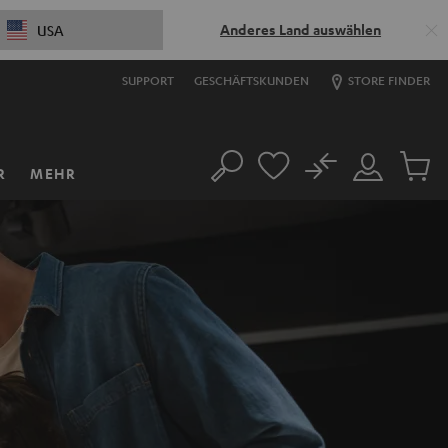
Anderes Land auswählen
USA
SUPPORT
GESCHÄFTSKUNDEN
STORE FINDER
No
R
MEHR
Suche
Mein
Artikel
Konto
im
Warenk