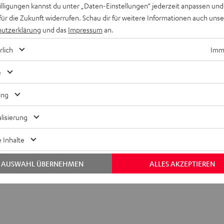
willigungen kannst du unter „Daten-Einstellungen“ jederzeit anpassen und
für die Zukunft widerrufen. Schau dir für weitere Informationen auch uns
utzerklärung
und das
Impressum
an.
t
rlich
Imme
e
ing
Verkaufsoffener Sonntag, außergewöhnliche Aktionen 
lisierung
spezielle Angebote – wir halten dich immer auf dem La
 Inhalte
Melde dich zum Newsletter an
AUSWAHL ÜBERNEHMEN
ALLES AKZEPTIEREN
Zur Facebook Fan-Page