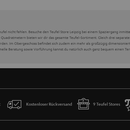
eufel nicht fehlen. Besuche den Teufel Store Leipzig bei einem Spaziergang inmitt
00 Quadratmetern bieten wir dir das gesamte Teufel-Sortiment. Gleich drei separa
erden. Im Obergeschoss befindet sich zudem ein mehr als großzügig dimensioniert
sionelle Beratung sowie Vorführung kannst du natürlich auch ganz bequem einen Te
t
Kostenloser Rückversand
9 Teufel Stores