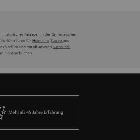
en historischer Fassaden in der Grimmaischen
te Vorführräume für
Heimkino
,
Stereo
und
es Vorführkino mit all unseren
Surround-
rmin online buchen.
Mehr als 45 Jahre Erfahrung