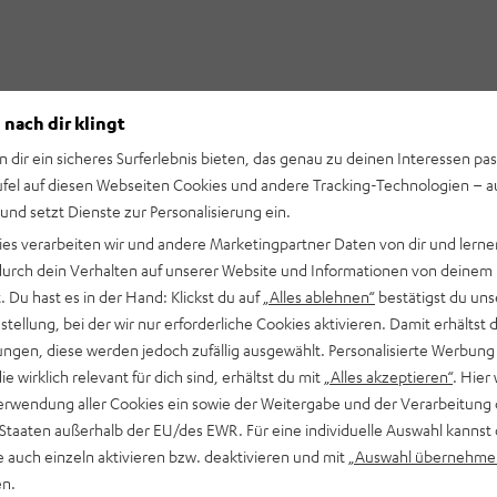
 nach dir klingt
n dir ein sicheres Surferlebnis bieten, das genau zu deinen Interessen pas
ufel auf diesen Webseiten Cookies und andere Tracking-Technologien – 
 und setzt Dienste zur Personalisierung ein.
ies verarbeiten wir und andere Marketingpartner Daten von dir und lernen
- durch dein Verhalten auf unserer Website und Informationen von deinem
 Du hast es in der Hand: Klickst du auf
„Alles ablehnen“
bestätigst du uns
tellung, bei der wir nur erforderliche Cookies aktivieren. Damit erhältst 
ngen, diese werden jedoch zufällig ausgewählt. Personalisierte Werbung
die wirklich relevant für dich sind, erhältst du mit
„Alles akzeptieren“
. Hier 
erwendung aller Cookies ein sowie der Weitergabe und der Verarbeitung 
 Staaten außerhalb der EU/des EWR. Für eine individuelle Auswahl kannst 
e auch einzeln aktivieren bzw. deaktivieren und mit
„Auswahl übernehme
en.