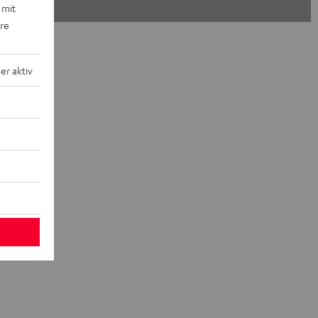
 mit
ere
r aktiv
oder
ufenden.