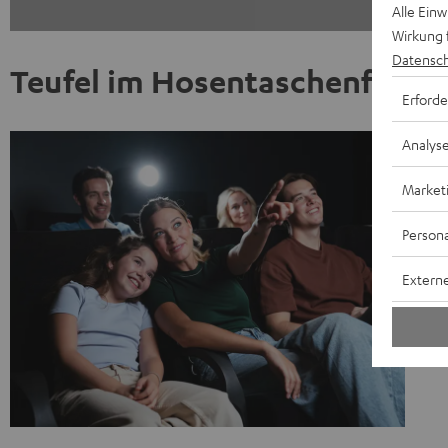
Alle Ein
Wirkung 
Datensch
Teufel im Hosentaschenforma
Erforde
Analys
Market
Persona
Externe