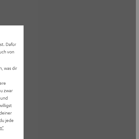
st. Dafür
auch von
, was dir
ere
du zwar
 und
willigst
deiner
du jede
n“