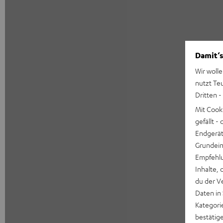
Damit‘s
Wir wolle
nutzt Te
Dritten -
Mit Cook
gefällt 
Endgerät.
Grundeins
Empfehlu
Inhalte, 
du der V
Daten in
Kategori
bestätig