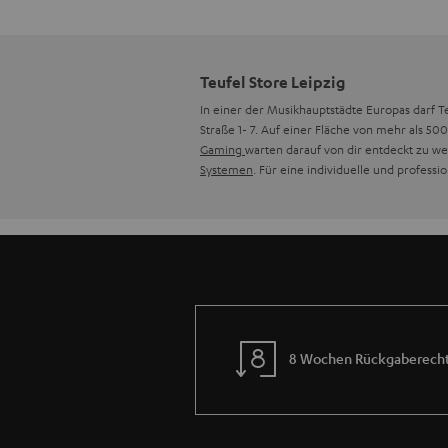
Teufel Store Leipzig
In einer der Musikhauptstädte Europas darf T
Straße 1- 7. Auf einer Fläche von mehr als 5
Gaming
warten darauf von dir entdeckt zu w
Systemen
. Für eine individuelle und profes
8 Wochen Rückgaberech