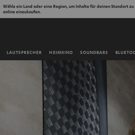
Wähle ein Land oder eine Region, um Inhalte für deinen Standort zu
online einzukaufen.
ZUM
NHALT
RINGEN
LAUTSPRECHER
HEIMKINO
SOUNDBARS
BLUETO
Startseite