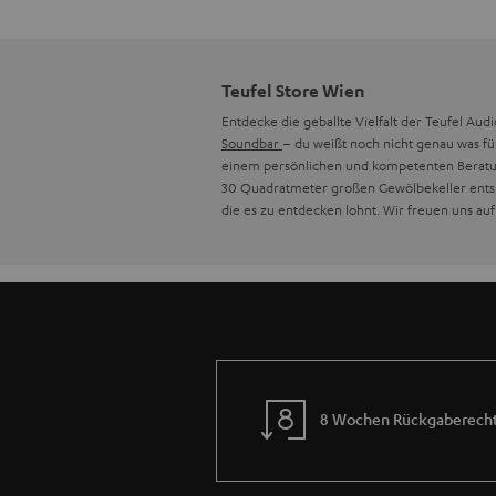
Teufel Store Wien
Entdecke die geballte Vielfalt der Teufel Aud
Soundbar
– du weißt noch nicht genau was fü
einem persönlichen und kompetenten Beratung
30 Quadratmeter großen Gewölbekeller en
die es zu entdecken lohnt. Wir freuen uns auf
8 Wochen Rückgaberech