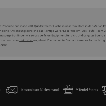
io-Produkte auf knapp 200 Quadratmeter Fläche in unserem Store in der Mariahilfer
r deine Anwendungsbereiche das Richtige wäre? Kein Problem. Das Teufel Team vor O
sgespräch finden wir so das perfekte Equipment für dich. Und da guter Sound e
tsprechend zum
Heimkino
ausgebaut. Die markante Diamantform des Raums bringt 
 dich!
t
Kostenloser Rückversand
9 Teufel Stores