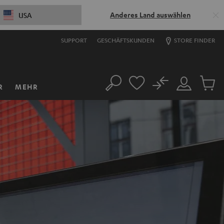
Anderes Land auswählen
USA
SUPPORT
GESCHÄFTSKUNDEN
STORE FINDER
No
R
MEHR
Suche
Mein
Artikel
Konto
im
Warenk