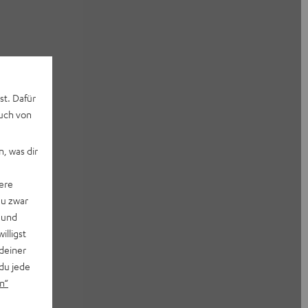
st. Dafür
auch von
, was dir
ere
du zwar
 und
willigst
deiner
du jede
n“