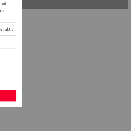
 mit
ere
r aktiv
oder
ufenden.