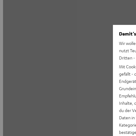
Damit‘s
Wir wolle
nutzt Te
Dritten -
Mit Cook
gefällt 
Endgerät.
Grundeins
Empfehlu
Inhalte, 
du der V
Daten in
Kategori
bestätig