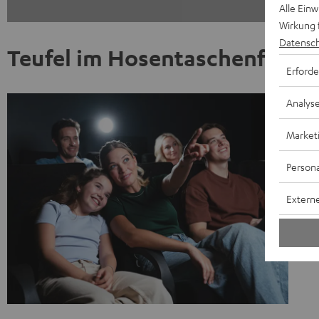
Alle Ein
Wirkung 
Datensch
Teufel im Hosentaschenforma
Erforde
Analys
Market
Persona
Externe