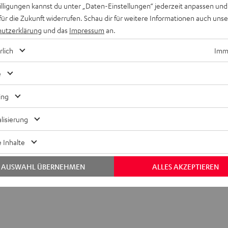
willigungen kannst du unter „Daten-Einstellungen“ jederzeit anpassen und
für die Zukunft widerrufen. Schau dir für weitere Informationen auch uns
utzerklärung
und das
Impressum
an.
t
rlich
Imme
e
ing
Verkaufsoffener Sonntag, außergewöhnliche Aktionen 
lisierung
spezielle Angebote – wir halten dich immer auf dem La
 Inhalte
Melde dich zum Newsletter an
AUSWAHL ÜBERNEHMEN
ALLES AKZEPTIEREN
Zur Facebook Fan-Page