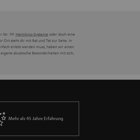
 Str. 119.
Heimkino-Systeme
oder doch eine
rt steht dir mit Rat und Tat zur Seite. In
infach erlebt werden muss, haben wir einen
eigene akustische Besonderheiten mit sich,
Mehr als 45 Jahre Erfahrung