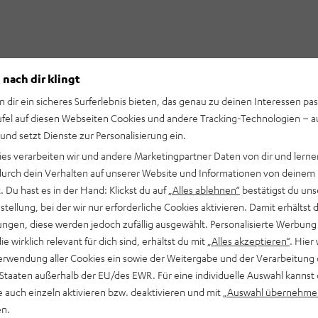
 nach dir klingt
n dir ein sicheres Surferlebnis bieten, das genau zu deinen Interessen pas
ufel auf diesen Webseiten Cookies und andere Tracking-Technologien – 
 und setzt Dienste zur Personalisierung ein.
ies verarbeiten wir und andere Marketingpartner Daten von dir und lernen
- durch dein Verhalten auf unserer Website und Informationen von deinem
 Du hast es in der Hand: Klickst du auf
„Alles ablehnen“
bestätigst du uns
tellung, bei der wir nur erforderliche Cookies aktivieren. Damit erhältst 
ngen, diese werden jedoch zufällig ausgewählt. Personalisierte Werbung
die wirklich relevant für dich sind, erhältst du mit
„Alles akzeptieren“
. Hier 
erwendung aller Cookies ein sowie der Weitergabe und der Verarbeitung 
 Staaten außerhalb der EU/des EWR. Für eine individuelle Auswahl kannst 
e auch einzeln aktivieren bzw. deaktivieren und mit
„Auswahl übernehme
en.