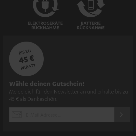
BIS ZU
45 €
RABATT
N
Wähle deinen Gutschein!
Melde dich für den Newsletter an und erhalte bis zu
e
45 € als Dankeschön.
w
s
JETZT
EMAIL
l
ANME
WIDGET
e