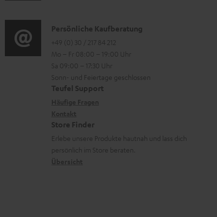
r
o
z
a
d
o
n
u
d
i
K
Persönliche Kaufberatung
g
e
m
e
o
o
+49 (0) 30 / 217 84 212
e
n
V
n
Mo – Fr 08:00 – 19:00 Uhr
-
n
r
z
e
Sa 09:00 – 17:30 Uhr
L
t
ä
u
r
Sonn- und Feiertage geschlossen
e
a
t
Teufel Support
r
s
x
k
e
Häufige Fragen
G
a
i
Kontakt
t
R
a
n
Store Finder
k
d
ü
r
d
Erlebe unsere Produkte hautnah und lass dich
o
a
c
a
persönlich im Store beraten.
n
t
k
Übersicht
n
e
n
t
n
a
i
h
e