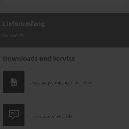
Lieferumfang
Shure MV7X
Downloads und Service
D
Bedienungsanleitung: Shure MV7X
o
k
u
P
m
Hilfe zu diesem Produkt
r
e