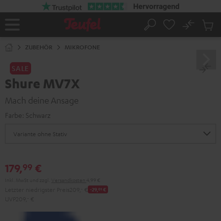
ZUM
NHALT
RINGEN
No
Abs
Startseite
Suche
Artike
im
ZUBEHÖR
MIKROFONE
Waren
SALE
Shure MV7X
Mach deine Ansage
Farbe:
Schwarz
179,
€
99
Inkl. MwSt
und zzgl.
Versandkosten
4,99 €
Letzter niedrigster Preis
209,
‐
€
-29,
01
€
UVP
209,
‐
€