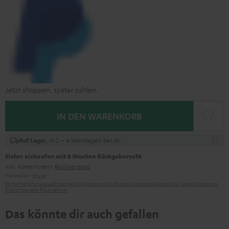
Jetzt shoppen, später zahlen.
IN DEN WARENKORB
, in 2 – 4 Werktagen bei dir
Auf Lager
Sicher einkaufen mit 8 Wochen Rückgaberecht
inkl. kostenlosem
Rückversand
Hersteller:
Shure
Sicherheitshinweise
Ersatzteile
Reparaturen
Software-Updates
Gesetzliche Gewährleistung
Elektrogeräte Rücknahme
Das könnte dir auch gefallen