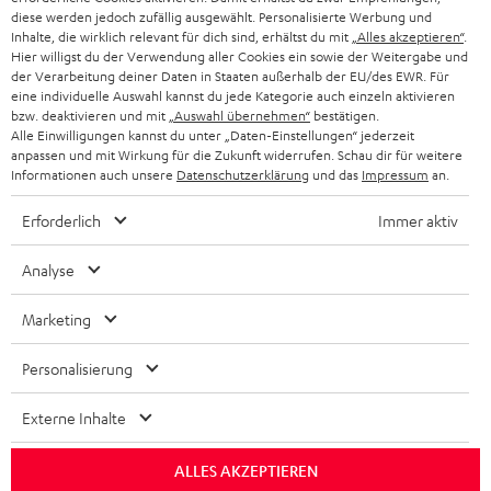
diese werden jedoch zufällig ausgewählt. Personalisierte Werbung und
KOPFHÖRER
Inhalte, die wirklich relevant für dich sind, erhältst du mit
„Alles akzeptieren“
.
NIEDERLANDE
BLOG
Hier willigst du der Verwendung aller Cookies ein sowie der Weitergabe und
der Verarbeitung deiner Daten in Staaten außerhalb der EU/des EWR. Für
BLUETOOTH-KOPFHÖRER
NEWSLETTER
eine individuelle Auswahl kannst du jede Kategorie auch einzeln aktivieren
BELGIEN
bzw. deaktivieren und mit
„Auswahl übernehmen“
bestätigen.
STEREOANLAGEN
Alle Einwilligungen kannst du unter „Daten-Einstellungen“ jederzeit
STORES
anpassen und mit Wirkung für die Zukunft widerrufen. Schau dir für weitere
FRANKREICH
LAUTSPRECHER
Informationen auch unsere
Datenschutzerklärung
und das
Impressum
an.
DEINE VORTEILE BEI TEUFEL
Erforderlich
Immer aktiv
POLEN
ULTIMA-SERIE
TEUFEL STORY
Analyse
IN-EAR-KOPFHÖRER
SPANIEN
UNSER MANAGEMENT
Marketing
FANSHOP
NACHHALTIGKEIT
ITALIEN
NEUHEITEN
Personalisierung
Technische Änderungen, Tippfehler und Irrtum vorbehalten. Das auf unseren
UNSERE WERTE
Fotos abgebildete Zubehör ist nicht im Lieferumfang enthalten. Etwaige
USA
Entsorgungsgebühren für Batterien sind im Preis inbegriffen.
Externe Inhalte
BILDUNGSRABATT
©2026 Lautsprecher Teufel GmbH - All rights reserved.
WEITERE LÄNDER
ALLES AKZEPTIEREN
GESCHENKGUTSCHEIN