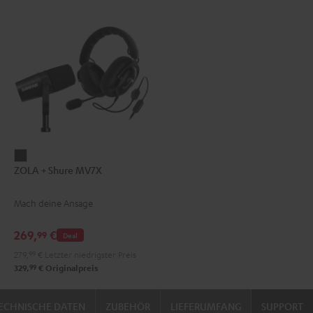
ZOLA
ZOLA + Shure MV7X
+
Shure
Mach deine Ansage
MV7X
Dark
269,
€
99
Deal
Gray
279,
99
€
Letzter niedrigster Preis
99
329,
€
Originalpreis
ECHNISCHE DATEN
ZUBEHÖR
LIEFERUMFANG
SUPPORT