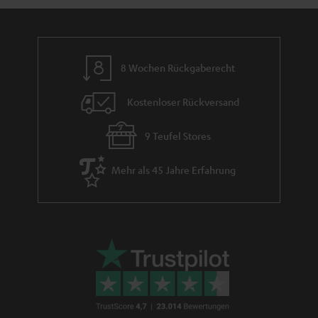
m
e
8 Wochen Rückgaberecht
Kostenloser Rückversand
9 Teufel Stores
Mehr als 45 Jahre Erfahrung