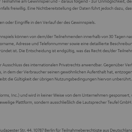
r Teilnahme am Gewinnspiel und - daraus folgend - zur Unmöglichkeit, de
nfalls freiwillig. Eine Nichtbereitstellung der Daten führt jedoch dazu, d
n oder Eingriffe in den Verlauf der des Gewinnspiels.
spiels können von dem/der Teilnehmenden innerhalb von 30 Tagen nach 
Vorname, Adresse und Telefonnummer sowie eine detaillierte Beschreibu
ündet ist. Die Entscheidung ist endgültig, was das Recht des/der Teiln
ter Ausschluss des internationalen Privatrechts anwendbar. Gegenüber Ver
 in dem der Verbraucher seinen gewöhnlichen Aufenthalt hat, entzogen
leibt die Gültigkeit der übrigen Nutzungsbedingungen hiervon unberührt.
tforms, Inc.) und wird in keiner Weise von dem Unternehmen gesponsert,
eweilige Plattform, sondern ausschließlich die Lautsprecher Teufel GmbH
udapester Str. 44, 10787 Berlin für Teilnahmeberechtigte aus Deutschlan