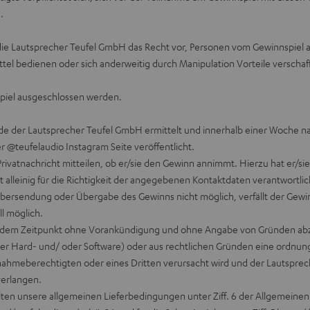
h.
die Lautsprecher Teufel GmbH das Recht vor, Personen vom Gewinnspiel 
ttel bedienen oder sich anderweitig durch Manipulation Vorteile verscha
spiel ausgeschlossen werden.
tende der Lautsprecher Teufel GmbH ermittelt und innerhalb einer Woch
@teufelaudio Instagram Seite veröffentlicht.
Privatnachricht mitteilen, ob er/sie den Gewinn annimmt. Hierzu hat er/s
alleinig für die Richtigkeit der angegebenen Kontaktdaten verantwortlic
ersendung oder Übergabe des Gewinns nicht möglich, verfällt der Gewinna
ll möglich.
zu jedem Zeitpunkt ohne Vorankündigung und ohne Angabe von Gründen a
 der Hard- und/ oder Software) oder aus rechtlichen Gründen eine ordn
lnahmeberechtigten oder eines Dritten verursacht wird und der Lautspre
verlangen.
gelten unsere allgemeinen Lieferbedingungen unter Ziff. 6 der Allgemein