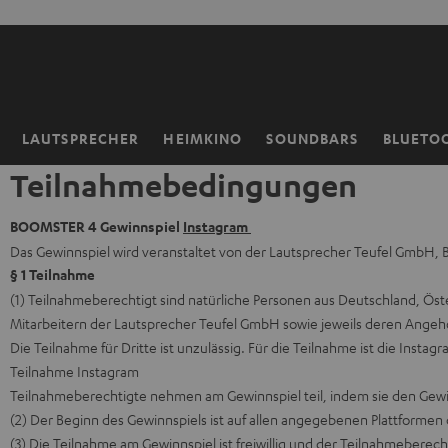
ZUM
NHALT
RINGEN
LAUTSPRECHER
HEIMKINO
SOUNDBARS
BLUETO
Startseite
Teilnahmebedingungen
BOOMSTER 4 Gewinnspiel
Instagram
Das Gewinnspiel wird veranstaltet von der Lautsprecher Teufel GmbH, B
§ 1 Teilnahme
(1) Teilnahmeberechtigt sind natürliche Personen aus Deutschland, Öst
Mitarbeitern der Lautsprecher Teufel GmbH sowie jeweils deren Angehö
Die Teilnahme für Dritte ist unzulässig. Für die Teilnahme ist die In
Teilnahme Instagram
Teilnahmeberechtigte nehmen am Gewinnspiel teil, indem sie den Ge
(2) Der Beginn des Gewinnspiels ist auf allen angegebenen Plattformen
(3) Die Teilnahme am Gewinnspiel ist freiwillig und der Teilnahmebere