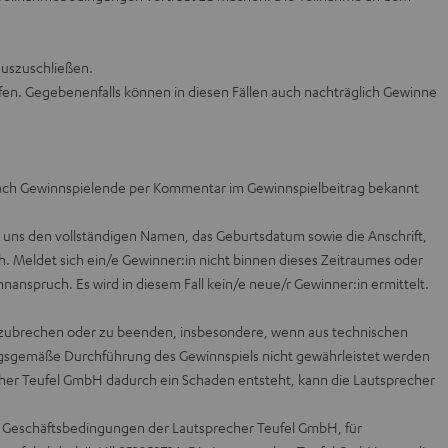
auszuschließen.
ffen. Gegebenenfalls können in diesen Fällen auch nachträglich Gewinne
e nach Gewinnspielende per Kommentar im Gewinnspielbeitrag bekannt
ie uns den vollständigen Namen, das Geburtsdatum sowie die Anschrift,
h. Meldet sich ein/e Gewinner:in nicht binnen dieses Zeitraumes oder
nspruch. Es wird in diesem Fall kein/e neue/r Gewinner:in ermittelt.
bzubrechen oder zu beenden, insbesondere, wenn aus technischen
ungsgemäße Durchführung des Gewinnspiels nicht gewährleistet werden
cher Teufel GmbH dadurch ein Schaden entsteht, kann die Lautsprecher
en Geschäftsbedingungen der Lautsprecher Teufel GmbH, für