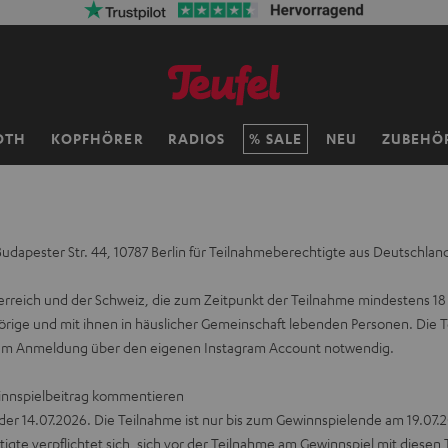
OTH
KOPFHÖRER
RADIOS
SALE
NEU
ZUBEHÖ
udapester Str. 44, 10787 Berlin für Teilnahmeberechtigte aus Deutschlan
erreich und der Schweiz, die zum Zeitpunkt der Teilnahme mindestens 18
rige und mit ihnen in häuslicher Gemeinschaft lebenden Personen. Die 
stagram Anmeldung über den eigenen Instagram Account notwendig.
winnspielbeitrag kommentieren
 der 14.07.2026. Die Teilnahme ist nur bis zum Gewinnspielende am 19.07.
chtigte verpflichtet sich, sich vor der Teilnahme am Gewinnspiel mit di