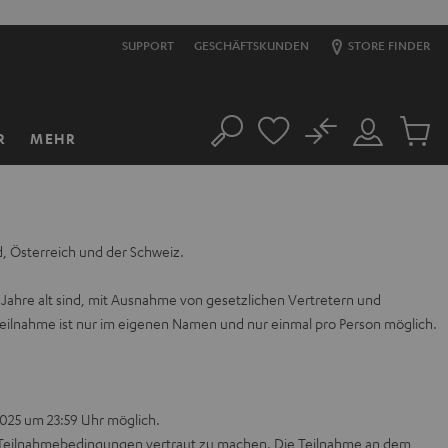
SUPPORT
GESCHÄFTSKUNDEN
STORE FINDER
No
R
MEHR
Suche
Mein
Artikel
Konto
im
Warenk
d, Österreich und der Schweiz.
 Jahre alt sind, mit Ausnahme von gesetzlichen Vertretern und
Teilnahme ist nur im eigenen Namen und nur einmal pro Person möglich.
2025 um 23:59 Uhr möglich.
esen Teilnahmebedingungen vertraut zu machen. Die Teilnahme an dem