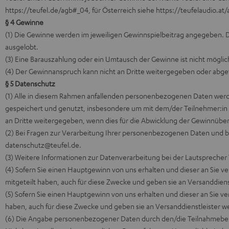
https://teufel.de/agb#_04
, für Österreich siehe
https://teufelaudio.at
§ 4 Gewinne
(1) Die Gewinne werden im jeweiligen Gewinnspielbeitrag angegeben. D
ausgelobt.
(3) Eine Barauszahlung oder ein Umtausch der Gewinne ist nicht möglic
(4) Der Gewinnanspruch kann nicht an Dritte weitergegeben oder abg
§ 5 Datenschutz
(1) Alle in diesem Rahmen anfallenden personenbezogenen Daten wer
gespeichert und genutzt, insbesondere um mit dem/der Teilnehmer:in i
an Dritte weitergegeben, wenn dies für die Abwicklung der Gewinnübermitt
(2) Bei Fragen zur Verarbeitung Ihrer personenbezogenen Daten und be
datenschutz@teufel.de.
(3) Weitere Informationen zur Datenverarbeitung bei der Lautsprech
(4) Sofern Sie einen Hauptgewinn von uns erhalten und dieser an Sie 
mitgeteilt haben, auch für diese Zwecke und geben sie an Versanddienst
(5) Sofern Sie einen Hauptgewinn von uns erhalten und dieser an Sie 
haben, auch für diese Zwecke und geben sie an Versanddienstleister we
(6) Die Angabe personenbezogener Daten durch den/die Teilnahmeberech