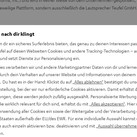
atforms, Inc.) und wird in keiner Weise von dem Unternehmen gesponsert,
eweilige Plattform, sondern ausschließlich die Lautsprecher Teufel GmbH
udapester Str. 44, 10787 Berlin für Teilnahmeberechtigte aus Deutschlan
 nach dir klingt
n dir ein sicheres Surferlebnis bieten, das genau zu deinen Interessen pas
erreich und der Schweiz, die zum Zeitpunkt der Teilnahme mindestens 18
ufel auf diesen Webseiten Cookies und andere Tracking-Technologien – 
rige und mit ihnen in häuslicher Gemeinschaft lebenden Personen. Die 
 und setzt Dienste zur Personalisierung ein.
acebook Anmeldung über den eigenen Facebook Account notwendig.
ies verarbeiten wir und andere Marketingpartner Daten von dir und lernen
- durch dein Verhalten auf unserer Website und Informationen von deinem
innspielbeitrag kommentieren
 Du hast es in der Hand: Klickst du auf
„Alles ablehnen“
bestätigst du uns
 der 15.07.2026. Die Teilnahme ist nur bis zum Gewinnspielende am 21.07.
tellung, bei der wir nur erforderliche Cookies aktivieren. Damit erhältst 
chtigte verpflichtet sich, sich vor der Teilnahme am Gewinnspiel mit di
ngen, diese werden jedoch zufällig ausgewählt. Personalisierte Werbung
.
die wirklich relevant für dich sind, erhältst du mit
„Alles akzeptieren“
. Hier 
erwendung aller Cookies ein sowie der Weitergabe und der Verarbeitung 
die Lautsprecher Teufel GmbH das Recht vor, Personen vom Gewinnspiel 
 Staaten außerhalb der EU/des EWR. Für eine individuelle Auswahl kannst 
ttel bedienen oder sich anderweitig durch Manipulation Vorteile verscha
e auch einzeln aktivieren bzw. deaktivieren und mit
„Auswahl übernehme
en.
piel ausgeschlossen werden.