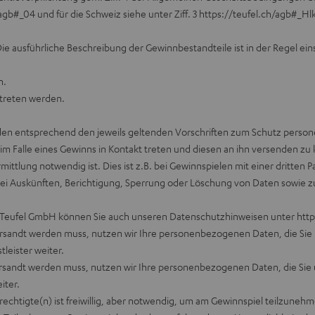
/agb#_04
und für die Schweiz siehe unter Ziff. 3
https://teufel.ch/agb#_Hl
ie ausführliche Beschreibung der Gewinnbestandteile ist in der Regel ei
h.
etreten werden.
den entsprechend den jeweils geltenden Vorschriften zum Schutz pers
m Falle eines Gewinns in Kontakt treten und diesen an ihn versenden zu
lung notwendig ist. Dies ist z.B. bei Gewinnspielen mit einer dritten Par
i Auskünften, Berichtigung, Sperrung oder Löschung von Daten sowie zum 
er Teufel GmbH können Sie auch unseren Datenschutzhinweisen unter
http
versandt werden muss, nutzen wir Ihre personenbezogenen Daten, die Sie 
leister weiter.
versandt werden muss, nutzen wir Ihre personenbezogenen Daten, die Sie 
iter.
tigte(n) ist freiwillig, aber notwendig, um am Gewinnspiel teilzunehmen