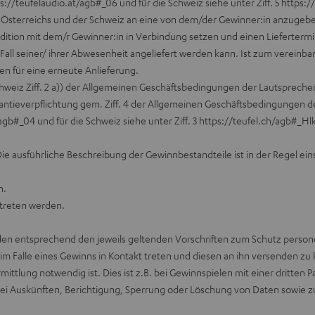
s://teufelaudio.at/agb#_06
und für die Schweiz siehe unter Ziff. 5
https:/
, Österreichs und der Schweiz an eine von dem/der Gewinner:in anzugeb
Spedition mit dem/r Gewinner:in in Verbindung setzen und einen Lieferterm
l seiner/ ihrer Abwesenheit angeliefert werden kann. Ist zum vereinbar
en für eine erneute Anlieferung.
Schweiz Ziff. 2 a)) der Allgemeinen Geschäftsbedingungen der Lautsprecher
ntieverpflichtung gem. Ziff. 4 der Allgemeinen Geschäftsbedingungen d
/agb#_04
und für die Schweiz siehe unter Ziff. 3
https://teufel.ch/agb#_Hl
ie ausführliche Beschreibung der Gewinnbestandteile ist in der Regel ei
h.
etreten werden.
den entsprechend den jeweils geltenden Vorschriften zum Schutz pers
m Falle eines Gewinns in Kontakt treten und diesen an ihn versenden zu
tlung notwendig ist. Dies ist z.B. bei Gewinnspielen mit einer dritten Par
i Auskünften, Berichtigung, Sperrung oder Löschung von Daten sowie zum 