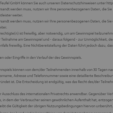
er Teufel GmbH können Sie auch unseren Datenschutzhinweisen unter
http
versandt werden muss, nutzen wir Ihre personenbezogenen Daten, die Sie 
tleister weiter.
versandt werden muss, nutzen wir Ihre personenbezogenen Daten, die Sie 
iter.
tigte(n) ist freiwillig, aber notwendig, um am Gewinnspiel teilzunehmen
r Teilnahme am Gewinnspiel und - daraus folgend - zur Unmöglichkeit, de
nfalls freiwillig. Eine Nichtbereitstellung der Daten führt jedoch dazu, 
en oder Eingriffe in den Verlauf der des Gewinnspiels.
spiels können von dem/der Teilnehmenden innerhalb von 30 Tagen nach 
Vorname, Adresse und Telefonnummer sowie eine detaillierte Beschreibu
ündet ist. Die Entscheidung ist endgültig, was das Recht des/der Teiln
ter Ausschluss des internationalen Privatrechts anwendbar. Gegenüber Ver
, in dem der Verbraucher seinen gewöhnlichen Aufenthalt hat, entzogen
bleibt die Gültigkeit der übrigen Nutzungsbedingungen hiervon unberührt