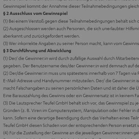
Gewinnspiel kommt der Annahme dieser Teilnahmebedingungen gleic
§ 2 Ausschluss vom Gewinnspiel
(1) Bei einem Verstoß gegen diese Teilnahmebedingungen behält sich 
(2) Ausgeschlossen werden auch Personen, die sich unerlaubter Hilfsmi
aberkannt und zurückgefordert werden.
(3) Wer inkorrekte Angaben zu seiner Person macht, kann vom Gewinn
§ 3 Durchführung und Abwicklung
(1) Der/ die Gewinner:in wird durch zufällige Auswahl durch Mitarbei
gegeben. Der Benutzername des/der Gewinner:in wird demnach auf der 
(2) Der/die Gewinner:in muss uns spätestens innerhalb von 7 Tagen via 
E-Mail-Adresse und Handynummer mitzuteilen. Der/ die Gewinner:in ist 
macht Falschangaben zu seinen persönlichen Daten und ist daher die Üb
Eine Barauszahlung des Gewinns oder ein Gewinnersatz ist in keinem Fa
(3) Die Lautsprecher Teufel GmbH behält sich vor, das Gewinnspiel 
Gründen (z. B. Viren im Computersystem, Manipulation oder Fehler in
kann. Sofern eine derartige Beendigung durch das Verhalten eines Tei
Teufel GmbH diesen Schaden von der entsprechenden Person ersetzt 
(4) Für die Zustellung der Gewinne an die jeweiligen Gewinner:innen 