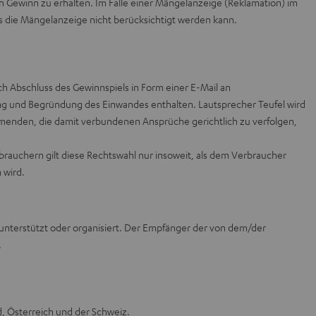
n Gewinn zu erhalten. Im Falle einer Mängelanzeige (Reklamation) im
ass die Mängelanzeige nicht berücksichtigt werden kann.
Abschluss des Gewinnspiels in Form einer E-Mail an
ng und Begründung des Einwandes enthalten. Lautsprecher Teufel wird
ehmenden, die damit verbundenen Ansprüche gerichtlich zu verfolgen,
brauchern gilt diese Rechtswahl nur insoweit, als dem Verbraucher
 wird.
 unterstützt oder organisiert. Der Empfänger der von dem/der
.
d, Österreich und der Schweiz.