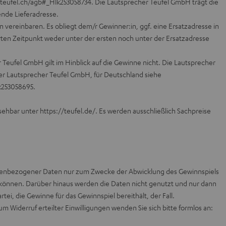
/teufel.ch/agb#_Hlk253058734
. Die Lautsprecher Teufel GmbH trägt die
ende Lieferadresse.
in vereinbaren. Es obliegt dem/r Gewinner:in, ggf. eine Ersatzadresse in
ten Zeitpunkt weder unter der ersten noch unter der Ersatzadresse
 Teufel GmbH gilt im Hinblick auf die Gewinne nicht. Die Lautsprecher
er Lautsprecher Teufel GmbH, für Deutschland siehe
k253058695
.
nsehbar unter
https://teufel.de/
. Es werden ausschließlich Sachpreise
onenbezogener Daten nur zum Zwecke der Abwicklung des Gewinnspiels
 können. Darüber hinaus werden die Daten nicht genutzt und nur dann
tei, die Gewinne für das Gewinnspiel bereithält, der Fall.
Widerruf erteilter Einwilligungen wenden Sie sich bitte formlos an: