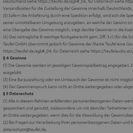
Deutschland siehe
https://teufel.de/agb#_06
, für Österreich siehe
http
Versandkosten für die Zustellung der Gewinne innerhalb Deutschlands
(5) Sofern die Anlieferung durch eine Spedition erfolgt, wird sich die 
seiner unmittelbaren Umgebung anzugeben, an welche der Gewinn im Fal
eine Übergabe des Gewinns möglich, trägt der/die Gewinner:in die Kost
(6) Das vertragliche 8-wöchige Rückgaberecht gem. Ziff. 3 c) (für die 
Teufel GmbH übernimmt jedoch für Gewinne der Marke Teufel eine Gara
https://teufel.de/agb#_04
, für Österreich siehe
https://teufelaudio.at
§ 4 Gewinne
(1) Die Gewinne werden im jeweiligen Gewinnspielbeitrag angegeben. D
ausgelobt.
(3) Eine Barauszahlung oder ein Umtausch der Gewinne ist nicht möglic
(4) Der Gewinnanspruch kann nicht an Dritte weitergegeben oder abg
§ 5 Datenschutz
(1) Alle in diesem Rahmen anfallenden personenbezogenen Daten wer
gespeichert und genutzt, insbesondere um mit dem/der Teilnehmer:in i
an Dritte weitergegeben, wenn dies für die Abwicklung der Gewinnübermit
(2) Bei Fragen zur Verarbeitung Ihrer personenbezogenen Daten und be
datenschutz@teufel.de.