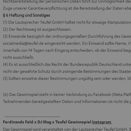
Nichtbereitstellung der persönlichen Daten führt zur Unmöglichkeit de
Zuge unserer Garantieverpflichtung ist die Bereitstellung der Daten ebe
§ 6 Haftung und Sonstiges
(1) Die Lautsprecher Teufel GmbH haftet nicht für etwaige Manipulatione
(2) Der Rechtsweg ist ausgeschlossen.
(3) Einwände bezüglich der ordnungsgemäßen Durchführung des Gewinn
socialmedia@teufel.de eingereicht werden. Ein Einwand sollte Name, 
innerhalb von 14 Tagen nach Eingang entscheiden, ob der Einwand begr
nicht ausschließt.
(4) Es ist ausschließlich das Recht der Bundesrepublik Deutschland un
nicht der gewährte Schutz durch zwingende Bestimmungen des Staates,
(5) Sollten einzelne dieser Bestimmungen ungültig sein oder werden, b
(6) Das Gewinnspiel steht in keiner Verbindung zu Facebook (Meta Pla
Teilnehmenden bereitgestellten Daten und Informationen ist nicht die j
___________________________
Ferdinands Feld x DJ Mag x Teufel Gewinnspiel
Instagram
Das Gewinnspiel wird veranstaltet von der Lautsprecher Teufel GmbH, B